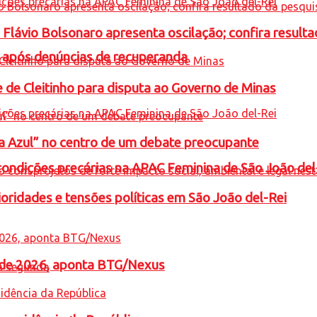
e Flávio Bolsonaro apresenta oscilação; confira resul
a após denúncias de recuperanda
e de Cleitinho para disputa ao Governo de Minas
ta Azul” no centro de um debate preocupante
condições precárias na APAC Feminina de São João del
oridades e tensões políticas em São João del-Rei
l de 2026, aponta BTG/Nexus