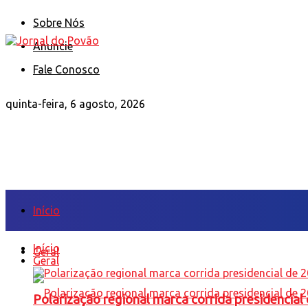
Sobre Nós
Anuncie
Fale Conosco
quinta-feira, 6 agosto, 2026
Início
Início
Geral
Geral
Polarização regional marca corrida presidencia