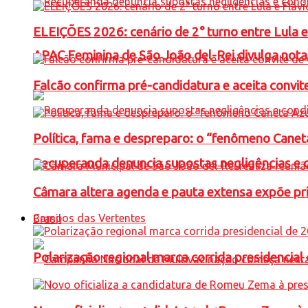
ELEIÇÕES 2026: cenário de 2° turno entre Lula 
APAC Feminina de São João del-Rei divulga not
Falcão confirma pré-candidatura e aceita convit
Política, fama e despreparo: o “fenômeno Cane
Recuperanda denuncia supostas negligências e 
Câmara altera agenda e pauta extensa expõe pri
Campos das Vertentes
Brasil
Polarização regional marca corrida presidencia