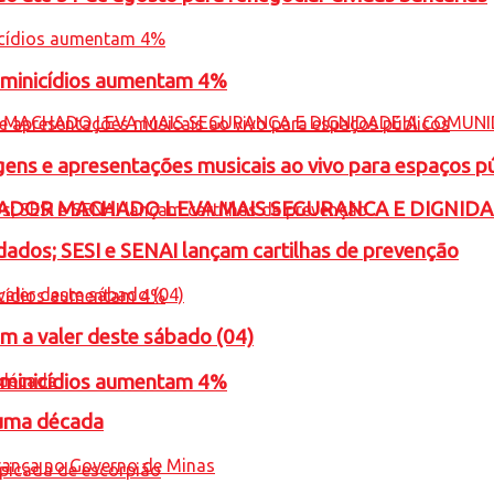
feminicídios aumentam 4%
gens e apresentações musicais ao vivo para espaços p
ADOR MACHADO LEVA MAIS SEGURANCA E DIGNID
ados; SESI e SENAI lançam cartilhas de prevenção
m a valer deste sábado (04)
feminicídios aumentam 4%
 uma década