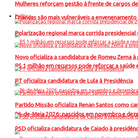
Mulheres reforçam gestão à frente de cargos de
Política
Crianças são mais vulneráveis a envenenamento 
Polarização regional marca corrida presidencia
Novo oficializa a candidatura de Romeu Zema à 
R$ 1 milhão em recursos pode reforçar a saúde e 
PT oficializa candidatura de Lula à Presidência
Partido Missão oficializa Renan Santos como ca
Pé-de-Meia 2026: nascidos em novembro e dez
PSD oficializa candidatura de Caiado à presidên