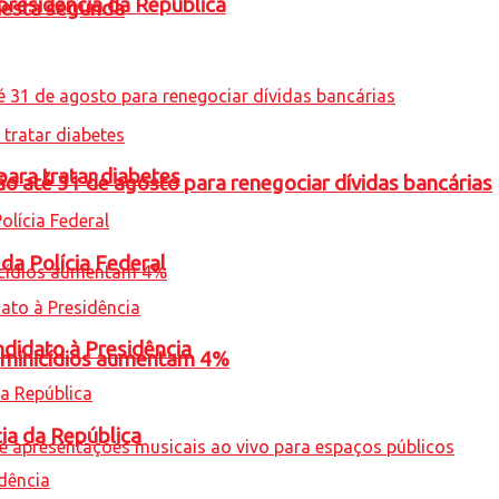
presidência da República
nesta segunda
para tratar diabetes
o até 31 de agosto para renegociar dívidas bancárias
 da Polícia Federal
ndidato à Presidência
feminicídios aumentam 4%
cia da República