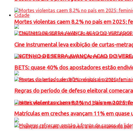
Cidade
Mortes violentas caem 8,2% no país em 2025; 
Cine Instrumental leva exibição de curtas-metra
ENGENHO DE SERRA AVANÇA: ACAO DO VERE
BETS: quase 40% dos apostadores estão endivid
Regras do período de defeso eleitoral comecara
Mortes violentas caem 8,2% no país em 2025; 
Matrículas em creches avançam 11% em quase