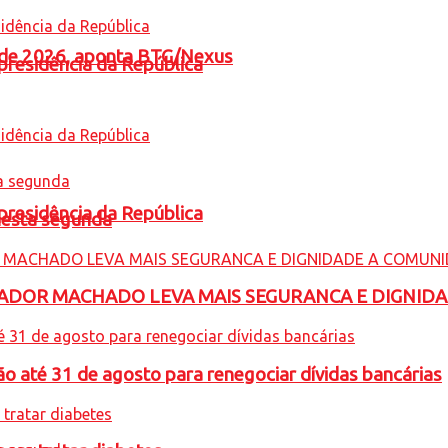
l de 2026, aponta BTG/Nexus
presidência da República
presidência da República
nesta segunda
ADOR MACHADO LEVA MAIS SEGURANCA E DIGNID
o até 31 de agosto para renegociar dívidas bancárias