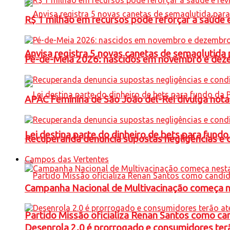
R$ 1 milhão em recursos pode reforçar a saúde e 
Anvisa registra 5 novas canetas de semaglutida 
Pé-de-Meia 2026: nascidos em novembro e dez
APAC Feminina de São João del-Rei divulga not
Lei destina parte do dinheiro de bets para fundo
Recuperanda denuncia supostas negligências e 
Campos das Vertentes
Campanha Nacional de Multivacinação começa 
Partido Missão oficializa Renan Santos como ca
Desenrola 2.0 é prorrogado e consumidores terã