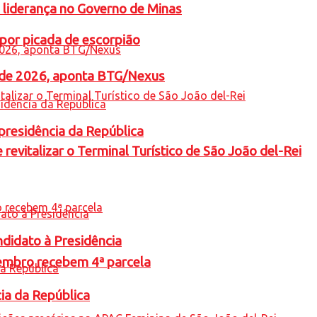
 liderança no Governo de Minas
por picada de escorpião
l de 2026, aponta BTG/Nexus
presidência da República
revitalizar o Terminal Turístico de São João del-Rei
ndidato à Presidência
embro recebem 4ª parcela
cia da República