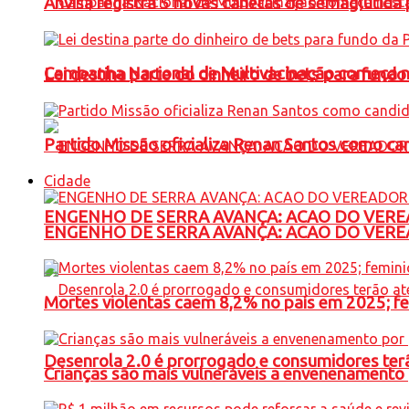
Anvisa registra 5 novas canetas de semaglutida 
Campanha Nacional de Multivacinação começa 
Lei destina parte do dinheiro de bets para fundo
Partido Missão oficializa Renan Santos como ca
Cidade
ENGENHO DE SERRA AVANÇA: ACAO DO VERE
ENGENHO DE SERRA AVANÇA: ACAO DO VERE
Mortes violentas caem 8,2% no país em 2025; 
Desenrola 2.0 é prorrogado e consumidores terã
Crianças são mais vulneráveis a envenenamento 