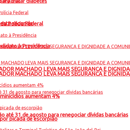
para tratar diabetes
nesta segunda
 da Polícia Federal
ndidato à Presidência
ADOR MACHADO LEVA MAIS SEGURANCA E DIGNID
ADOR MACHADO LEVA MAIS SEGURANCA E DIGNID
feminicídios aumentam 4%
o até 31 de agosto para renegociar dívidas bancárias
por picada de escorpião