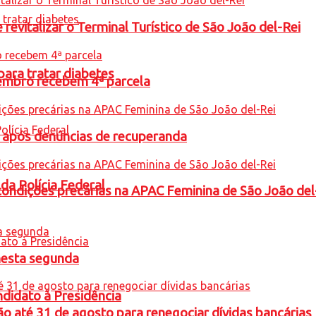
revitalizar o Terminal Turístico de São João del-Rei
para tratar diabetes
embro recebem 4ª parcela
a após denúncias de recuperanda
 da Polícia Federal
condições precárias na APAC Feminina de São João del
nesta segunda
ndidato à Presidência
o até 31 de agosto para renegociar dívidas bancárias