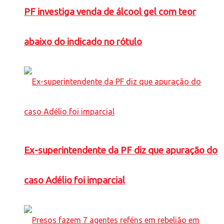
PF investiga venda de álcool gel com teor
abaixo do indicado no rótulo
Ex-superintendente da PF diz que apuração do
caso Adélio foi imparcial