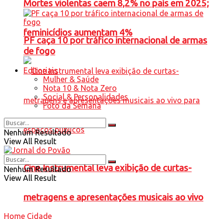
Mortes violentas caem 8,2% no país em 2025;
feminicídios aumentam 4%
PF caça 10 por tráfico internacional de armas
de fogo
Editoriais
Mulher & Saúde
Nota 10 & Nota Zero
Social & Personalidades
Foto da Semana
Nenhum Resultado
View All Result
Cine Instrumental leva exibição de curtas-
Nenhum Resultado
View All Result
metragens e apresentações musicais ao vivo
Home
Cidade