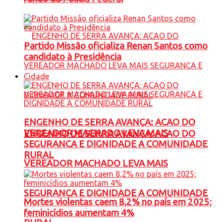
Partido Missão oficializa Renan Santos como
candidato à Presidência
Cidade
ENGENHO DE SERRA AVANÇA: ACAO DO
VEREADOR MACHADO LEVA MAIS
ENGENHO DE SERRA AVANÇA: ACAO DO
SEGURANCA E DIGNIDADE A COMUNIDADE
RURAL
VEREADOR MACHADO LEVA MAIS
SEGURANCA E DIGNIDADE A COMUNIDADE
Mortes violentas caem 8,2% no país em 2025;
feminicídios aumentam 4%