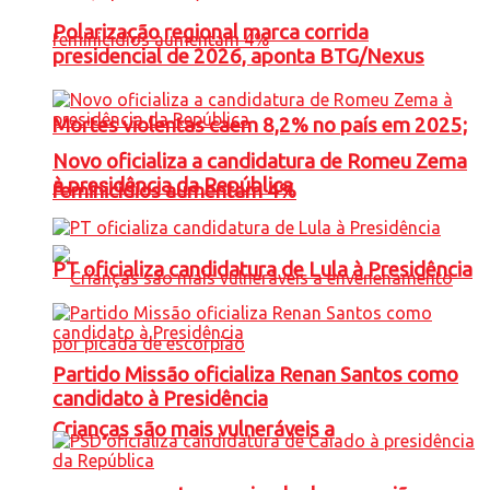
Polarização regional marca corrida
presidencial de 2026, aponta BTG/Nexus
Mortes violentas caem 8,2% no país em 2025;
Novo oficializa a candidatura de Romeu Zema
à presidência da República
feminicídios aumentam 4%
PT oficializa candidatura de Lula à Presidência
Partido Missão oficializa Renan Santos como
candidato à Presidência
Crianças são mais vulneráveis a