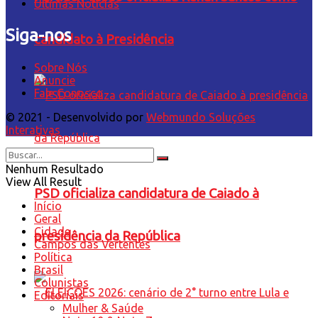
Últimas Notícias
Siga-nos
candidato à Presidência
Sobre Nós
Anuncie
Fale Conosco
© 2021 - Desenvolvido por
Webmundo Soluções
Interativas
Nenhum Resultado
View All Result
PSD oficializa candidatura de Caiado à
Início
Geral
Cidade
presidência da República
Campos das Vertentes
Política
Brasil
Colunistas
Editoriais
Mulher & Saúde