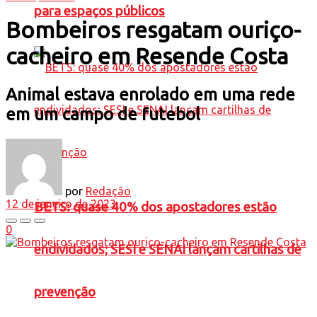
para espaços públicos
Bombeiros resgatam ouriço-
cacheiro em Resende Costa
Animal estava enrolado em uma rede
em um campo de futebol
por
Redação
12 de janeiro de 2023
BETS: quase 40% dos apostadores estão
0
endividados; SESI e SENAI lançam cartilhas de
prevenção