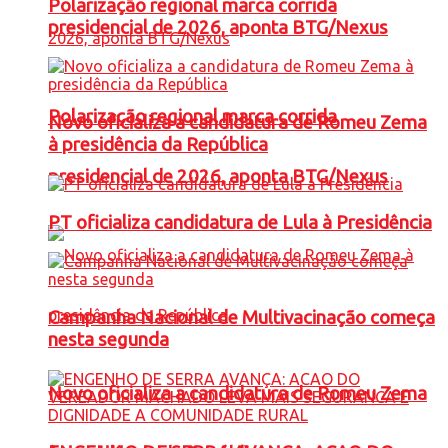
Polarização regional marca corrida
presidencial de 2026, aponta BTG/Nexus
Polarização regional marca corrida
Novo oficializa a candidatura de Romeu Zema
à presidência da República
presidencial de 2026, aponta BTG/Nexus
PT oficializa candidatura de Lula à Presidência
Campanha Nacional de Multivacinação começa
nesta segunda
Novo oficializa a candidatura de Romeu Zema