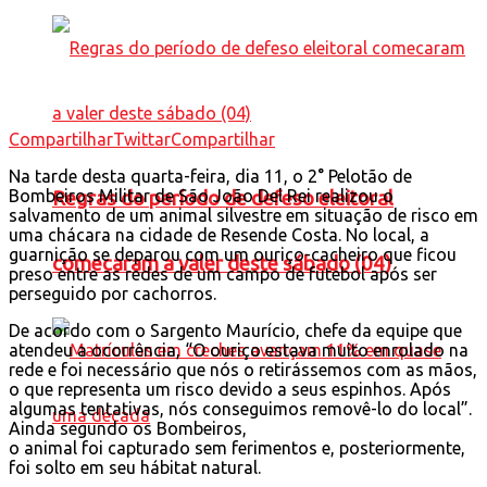
Compartilhar
Twittar
Compartilhar
Na tarde desta quarta-feira, dia 11, o 2° Pelotão de
Bombeiros Militar de São João Del Rei realizou o
Regras do período de defeso eleitoral
salvamento de um animal silvestre em situação de risco em
uma chácara na cidade de Resende Costa. No local, a
guarnição se deparou com um ouriço-cacheiro que ficou
comecaram a valer deste sábado (04)
preso entre as redes de um campo de futebol após ser
perseguido por cachorros.
De acordo com o Sargento Maurício, chefe da equipe que
atendeu a ocorrência, “O ouriço estava muito enrolado na
rede e foi necessário que nós o retirássemos com as mãos,
o que representa um risco devido a seus espinhos. Após
algumas tentativas, nós conseguimos removê-lo do local”.
Ainda segundo os Bombeiros,
o animal foi capturado sem ferimentos e, posteriormente,
foi solto em seu hábitat natural.