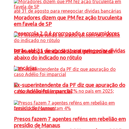
Moradores dizem que PM fez ação truculenta
em favela de SP
Desenrola 2.0 é prorrogado e consumidores
terão até 31 de agosto para renegociar dívidas
PF investiga venda de álcool gel com teor
abaixo do indicado no rótulo
bancárias
Ex-superintendente da PF diz que apuração do
caso Adélio foi imparcial
Presos fazem 7 agentes reféns em rebelião em
presídio de Manaus