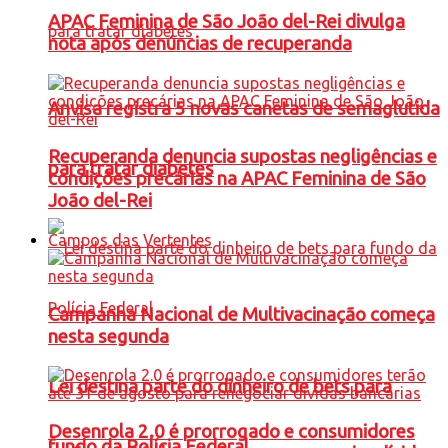
APAC Feminina de São João del-Rei divulga
nota após denúncias de recuperanda
Anvisa registra 5 novas canetas de semaglutida
Recuperanda denuncia supostas negligências e
para tratar diabetes
condições precárias na APAC Feminina de São
João del-Rei
Campos das Vertentes
Campanha Nacional de Multivacinação começa
nesta segunda
Lei destina parte do dinheiro de bets para
Desenrola 2.0 é prorrogado e consumidores
fundo da Polícia Federal