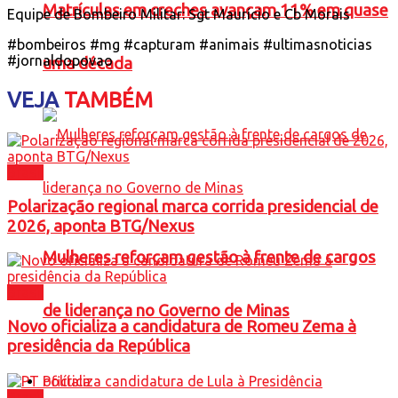
Matrículas em creches avançam 11% em quase
Equipe de Bombeiro Militar: Sgt Maurício e Cb Morais
#bombeiros #mg #capturam #animais #ultimasnoticias
#jornaldopovao
uma década
VEJA
TAMBÉM
Brasil
Polarização regional marca corrida presidencial de
2026, aponta BTG/Nexus
Mulheres reforçam gestão à frente de cargos
Brasil
de liderança no Governo de Minas
Novo oficializa a candidatura de Romeu Zema à
presidência da República
Política
Brasil