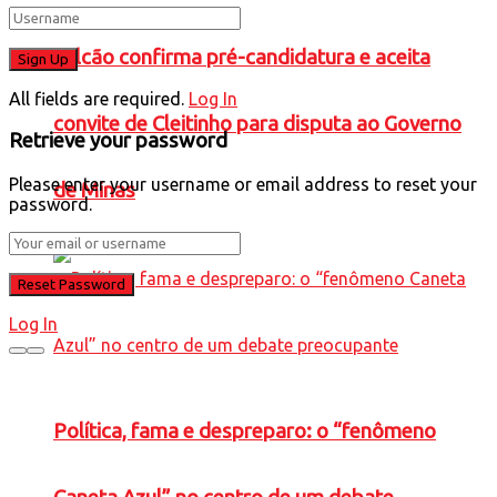
Falcão confirma pré-candidatura e aceita
All fields are required.
Log In
convite de Cleitinho para disputa ao Governo
Retrieve your password
Please enter your username or email address to reset your
de Minas
password.
Log In
Política, fama e despreparo: o “fenômeno