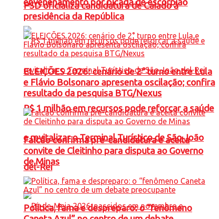
envenenamento por picada de escorpião
PSD oficializa candidatura de Caiado à
presidência da República
ELEIÇÕES 2026: cenário de 2° turno entre Lula
e Flávio Bolsonaro apresenta oscilação; confira
resultado da pesquisa BTG/Nexus
R$ 1 milhão em recursos pode reforçar a saúde
e revitalizar o Terminal Turístico de São João
Falcão confirma pré-candidatura e aceita
convite de Cleitinho para disputa ao Governo
de Minas
del-Rei
Política, fama e despreparo: o “fenômeno
Caneta Azul” no centro de um debate