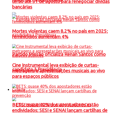
terão até 31 de agosto para renegociar dívidas
bancárias
Mortes violentas caem 8,2% no país em 2025;
feminicídios aumentam 4%
Partido Missão oficializa Renan Santos como
Cine Instrumental leva exibição de curtas-
candidato à Presidência
metragens e apresentações musicais ao vivo
para espaços públicos
Cidade
BETS: quase 40% dos apostadores estão
endividados; SESI e SENAI lançam cartilhas de