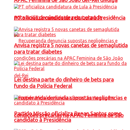
APAC Feminina de São João del-Rei divulga
nota após denúncias de recuperanda
PT oficializa candidatura de Lula à Presidência
Anvisa registra 5 novas canetas de semaglutida
para tratar diabetes
Lei destina parte do dinheiro de bets para
fundo da Polícia Federal
Recuperanda denuncia supostas negligências e
Partido Missão oficializa Renan Santos como
condições precárias na APAC Feminina de São
candidato à Presidência