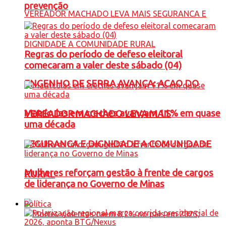
prevenção
Regras do período de defeso eleitoral
comecaram a valer deste sábado (04)
ENGENHO DE SERRA AVANÇA: ACAO DO
Matrículas em creches avançam 11% em quase
VEREADOR MACHADO LEVA MAIS
uma década
SEGURANCA E DIGNIDADE A COMUNIDADE
Mulheres reforçam gestão à frente de cargos
RURAL
de liderança no Governo de Minas
Política