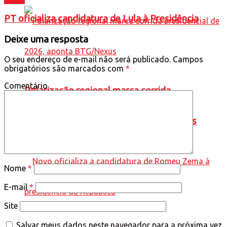
PT oficializa candidatura de Lula à Presidência
Deixe uma resposta
O seu endereço de e-mail não será publicado.
Campos
obrigatórios são marcados com
*
Comentário
Polarização regional marca corrida
presidencial de 2026, aponta BTG/Nexus
Nome
*
E-mail
*
Site
Salvar meus dados neste navegador para a próxima vez