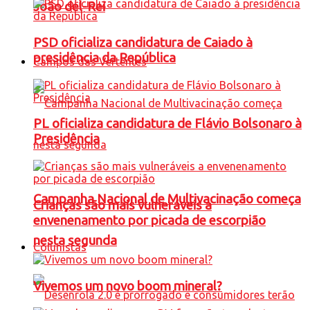
João del-Rei
PSD oficializa candidatura de Caiado à
presidência da República
Campos das Vertentes
PL oficializa candidatura de Flávio Bolsonaro à
Presidência
Campanha Nacional de Multivacinação começa
Crianças são mais vulneráveis a
envenenamento por picada de escorpião
nesta segunda
Colunistas
Vivemos um novo boom mineral?