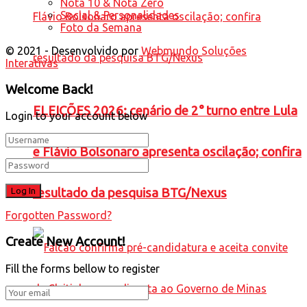
Nota 10 & Nota Zero
Social & Personalidades
Foto da Semana
© 2021 - Desenvolvido por
Webmundo Soluções
Interativas
Welcome Back!
ELEIÇÕES 2026: cenário de 2° turno entre Lula
Login to your account below
e Flávio Bolsonaro apresenta oscilação; confira
resultado da pesquisa BTG/Nexus
Forgotten Password?
Create New Account!
Fill the forms bellow to register