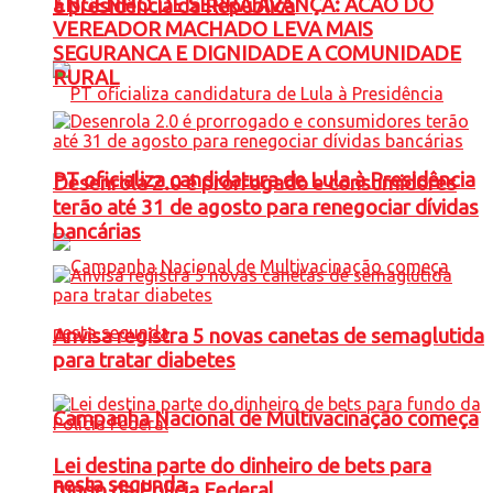
ENGENHO DE SERRA AVANÇA: ACAO DO
à presidência da República
VEREADOR MACHADO LEVA MAIS
SEGURANCA E DIGNIDADE A COMUNIDADE
RURAL
PT oficializa candidatura de Lula à Presidência
Desenrola 2.0 é prorrogado e consumidores
terão até 31 de agosto para renegociar dívidas
bancárias
Anvisa registra 5 novas canetas de semaglutida
para tratar diabetes
Campanha Nacional de Multivacinação começa
Lei destina parte do dinheiro de bets para
nesta segunda
fundo da Polícia Federal