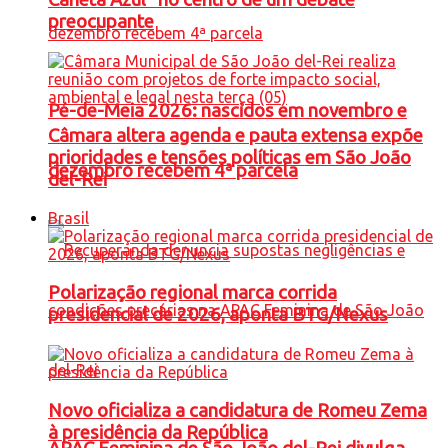
preocupante
Pé-de-Meia 2026: nascidos em novembro e
Câmara altera agenda e pauta extensa expõe
prioridades e tensões políticas em São João
dezembro recebem 4ª parcela
del-Rei
Brasil
Polarização regional marca corrida
presidencial de 2026, aponta BTG/Nexus
Novo oficializa a candidatura de Romeu Zema
à presidência da República