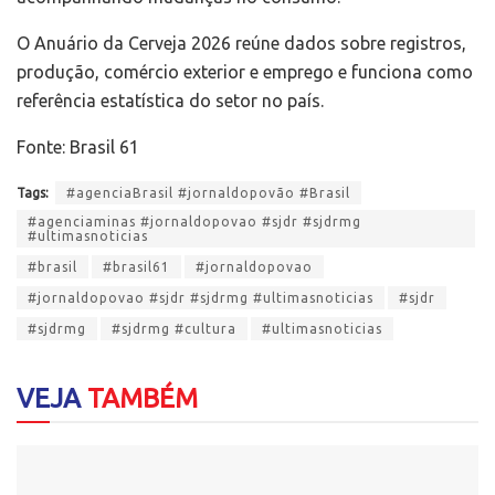
O Anuário da Cerveja 2026 reúne dados sobre registros,
produção, comércio exterior e emprego e funciona como
referência estatística do setor no país.
Fonte: Brasil 61
Tags:
#agenciaBrasil #jornaldopovão #Brasil
#agenciaminas #jornaldopovao #sjdr #sjdrmg
#ultimasnoticias
#brasil
#brasil61
#jornaldopovao
#jornaldopovao #sjdr #sjdrmg #ultimasnoticias
#sjdr
#sjdrmg
#sjdrmg #cultura
#ultimasnoticias
VEJA
TAMBÉM