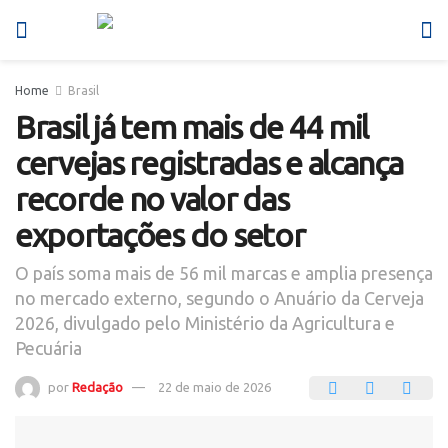
Home
Brasil
Brasil já tem mais de 44 mil
cervejas registradas e alcança
recorde no valor das
exportações do setor
O país soma mais de 56 mil marcas e amplia presença
no mercado externo, segundo o Anuário da Cerveja
2026, divulgado pelo Ministério da Agricultura e
Pecuária
por
Redação
22 de maio de 2026