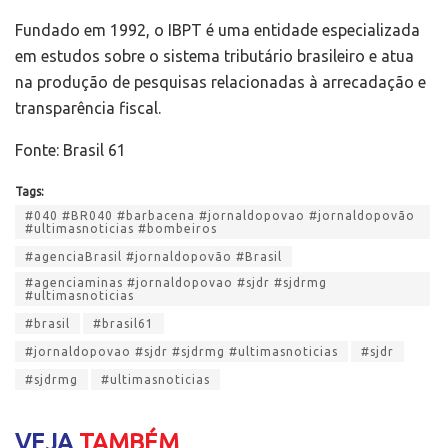
Fundado em 1992, o IBPT é uma entidade especializada
em estudos sobre o sistema tributário brasileiro e atua
na produção de pesquisas relacionadas à arrecadação e
transparência fiscal.
Fonte: Brasil 61
Tags:
#040 #BR040 #barbacena #jornaldopovao #jornaldopovão
#ultimasnoticias #bombeiros
#agenciaBrasil #jornaldopovão #Brasil
#agenciaminas #jornaldopovao #sjdr #sjdrmg
#ultimasnoticias
#brasil
#brasil61
#jornaldopovao #sjdr #sjdrmg #ultimasnoticias
#sjdr
#sjdrmg
#ultimasnoticias
VEJA
TAMBÉM