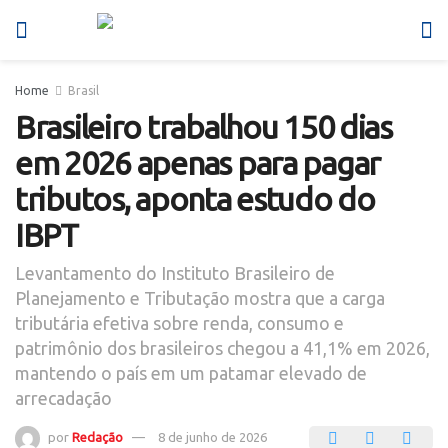
Home
Brasil
Brasileiro trabalhou 150 dias
em 2026 apenas para pagar
tributos, aponta estudo do
IBPT
Levantamento do Instituto Brasileiro de
Planejamento e Tributação mostra que a carga
tributária efetiva sobre renda, consumo e
patrimônio dos brasileiros chegou a 41,1% em 2026,
mantendo o país em um patamar elevado de
arrecadação
por
Redação
8 de junho de 2026