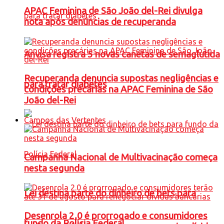
APAC Feminina de São João del-Rei divulga
nota após denúncias de recuperanda
Anvisa registra 5 novas canetas de semaglutida
Recuperanda denuncia supostas negligências e
para tratar diabetes
condições precárias na APAC Feminina de São
João del-Rei
Campos das Vertentes
Campanha Nacional de Multivacinação começa
nesta segunda
Lei destina parte do dinheiro de bets para
Desenrola 2.0 é prorrogado e consumidores
fundo da Polícia Federal