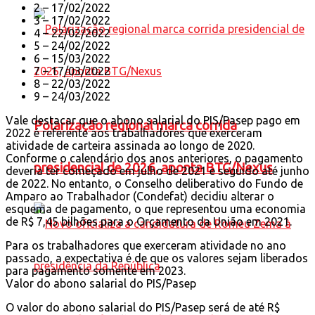
2 – 17/02/2022
3 – 17/02/2022
4 – 22/02/2022
5 – 24/02/2022
6 – 15/03/2022
7 – 17/03/2022
8 – 22/03/2022
9 – 24/03/2022
Vale destacar que o abono salarial do PIS/Pasep pago em
Polarização regional marca corrida
2022 é referente aos trabalhadores que exerceram
atividade de carteira assinada ao longo de 2020.
Conforme o calendário dos anos anteriores, o pagamento
presidencial de 2026, aponta BTG/Nexus
deveria ter começado em julho de 2021 e seguido até junho
de 2022. No entanto, o Conselho deliberativo do Fundo de
Amparo ao Trabalhador (Condefat) decidiu alterar o
esquema de pagamento, o que representou uma economia
de R$ 7,45 bilhões para o Orçamento da União em 2021.
Para os trabalhadores que exerceram atividade no ano
passado, a expectativa é de que os valores sejam liberados
para pagamento somente em 2023.
Valor do abono salarial do PIS/Pasep
O valor do abono salarial do PIS/Pasep será de até R$