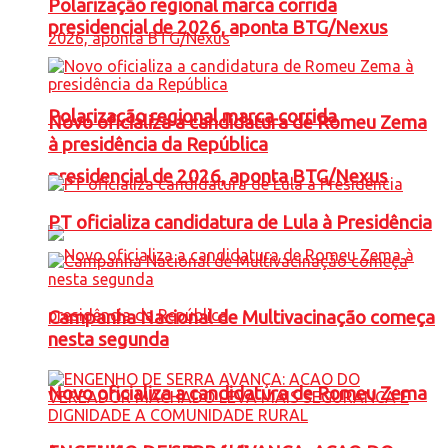
Polarização regional marca corrida
presidencial de 2026, aponta BTG/Nexus
Polarização regional marca corrida
Novo oficializa a candidatura de Romeu Zema
à presidência da República
presidencial de 2026, aponta BTG/Nexus
PT oficializa candidatura de Lula à Presidência
Campanha Nacional de Multivacinação começa
nesta segunda
Novo oficializa a candidatura de Romeu Zema