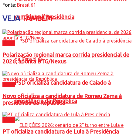
Fonte:
Brasil 61
candidato à Presidência
VEJA
TAMBÉM
Brasil
Polarização regional marca corrida presidencial de
2026, aponta BTG/Nexus
PSD oficializa candidatura de Caiado à
Brasil
Novo oficializa a candidatura de Romeu Zema à
presidência da República
presidência da República
Brasil
PT oficializa candidatura de Lula à Presidência