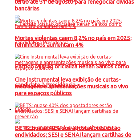
terão até 31 de agosto para renegociar dívidas
bancárias
Mortes violentas caem 8,2% no país em 2025;
feminicídios aumentam 4%
Partido Missão oficializa Renan Santos como
Cine Instrumental leva exibição de curtas-
candidato à Presidência
metragens e apresentações musicais ao vivo
para espaços públicos
Cidade
BETS: quase 40% dos apostadores estão
endividados; SESI e SENAI lançam cartilhas de