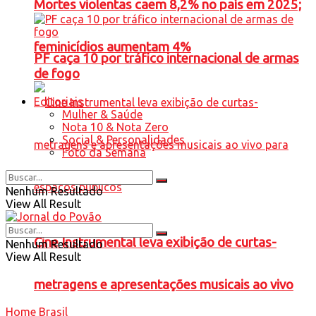
Mortes violentas caem 8,2% no país em 2025;
feminicídios aumentam 4%
PF caça 10 por tráfico internacional de armas
de fogo
Editoriais
Mulher & Saúde
Nota 10 & Nota Zero
Social & Personalidades
Foto da Semana
Nenhum Resultado
View All Result
Cine Instrumental leva exibição de curtas-
Nenhum Resultado
View All Result
metragens e apresentações musicais ao vivo
Home
Brasil