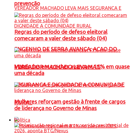
prevenção
Regras do período de defeso eleitoral
comecaram a valer deste sábado (04)
ENGENHO DE SERRA AVANÇA: ACAO DO
Matrículas em creches avançam 11% em quase
VEREADOR MACHADO LEVA MAIS
uma década
SEGURANCA E DIGNIDADE A COMUNIDADE
Mulheres reforçam gestão à frente de cargos
RURAL
de liderança no Governo de Minas
Política