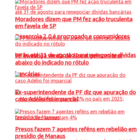
Moradores dizem que PM fez ação truculenta
em favela de SP
Desenrola 2.0 é prorrogado e consumidores
terão até 31 de agosto para renegociar dívidas
PF investiga venda de álcool gel com teor
abaixo do indicado no rótulo
bancárias
Ex-superintendente da PF diz que apuração do
caso Adélio foi imparcial
Presos fazem 7 agentes reféns em rebelião em
presídio de Manaus