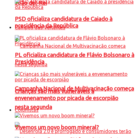
João del-Rei
PSD oficializa candidatura de Caiado à
presidência da República
Campos das Vertentes
PL oficializa candidatura de Flávio Bolsonaro à
Presidência
Campanha Nacional de Multivacinação começa
Crianças são mais vulneráveis a
envenenamento por picada de escorpião
nesta segunda
Colunistas
Vivemos um novo boom mineral?