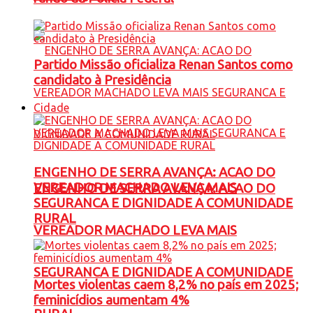
Partido Missão oficializa Renan Santos como
candidato à Presidência
Cidade
ENGENHO DE SERRA AVANÇA: ACAO DO
VEREADOR MACHADO LEVA MAIS
ENGENHO DE SERRA AVANÇA: ACAO DO
SEGURANCA E DIGNIDADE A COMUNIDADE
RURAL
VEREADOR MACHADO LEVA MAIS
SEGURANCA E DIGNIDADE A COMUNIDADE
Mortes violentas caem 8,2% no país em 2025;
feminicídios aumentam 4%