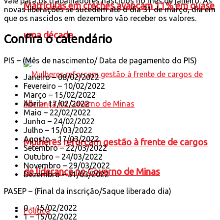
vale para os trabalhadores nascidos no mês de janeiro. As
Matrículas em creches avançam 11% em quase
novas liberações se sucedem até o dia 31 de março, dia em
que os nascidos em dezembro vão receber os valores.
uma década
Confira o calendário
PIS – (Mês de nascimento/ Data de pagamento do PIS)
Janeiro – 08/02/2022
Fevereiro – 10/02/2022
Março – 15/02/2022
Abril – 17/02/2022
Maio – 22/02/2022
Junho – 24/02/2022
Julho – 15/03/2022
Agosto – 17/03/2022
Mulheres reforçam gestão à frente de cargos
Setembro – 22/03/2022
Outubro – 24/03/2022
Novembro – 29/03/2022
de liderança no Governo de Minas
Dezembro – 31/03/2022
PASEP – (Final da inscrição/Saque liberado dia)
0 – 15/02/2022
Política
1 – 15/02/2022