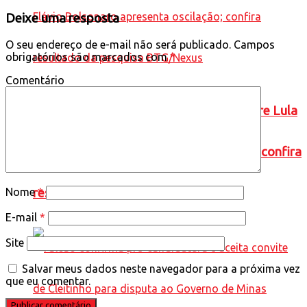
Deixe uma resposta
O seu endereço de e-mail não será publicado.
Campos
obrigatórios são marcados com
*
Comentário
ELEIÇÕES 2026: cenário de 2° turno entre Lula
e Flávio Bolsonaro apresenta oscilação; confira
resultado da pesquisa BTG/Nexus
Nome
*
E-mail
*
Site
Salvar meus dados neste navegador para a próxima vez
que eu comentar.