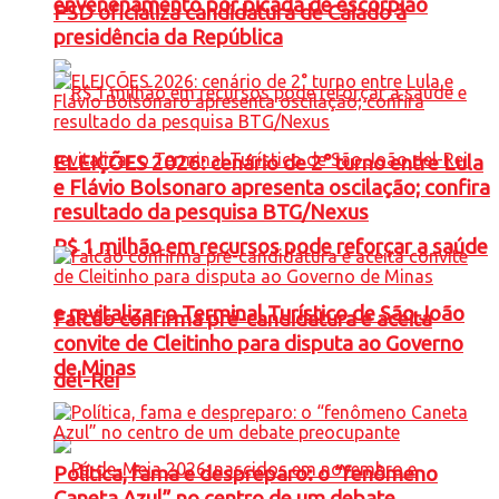
envenenamento por picada de escorpião
PSD oficializa candidatura de Caiado à
presidência da República
ELEIÇÕES 2026: cenário de 2° turno entre Lula
e Flávio Bolsonaro apresenta oscilação; confira
resultado da pesquisa BTG/Nexus
R$ 1 milhão em recursos pode reforçar a saúde
e revitalizar o Terminal Turístico de São João
Falcão confirma pré-candidatura e aceita
convite de Cleitinho para disputa ao Governo
de Minas
del-Rei
Política, fama e despreparo: o “fenômeno
Caneta Azul” no centro de um debate