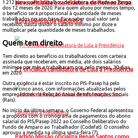
1.212 para quem trabalhou de carteira assinada ao longo
Novo oficializa a candidatura de Romeu Zema
dos 12 meses de 2020. Para quem atuou por menos tempo,
o benefício será proporcional à quantidade de meses
trabalhados no ano base. Para saber qual valor será
à presidência da República
recebido, basta dividir o salário mínimo por doze e
multiplicar pela quantidade de meses trabalhados.
Quem tem direito
Tem direito ao benefício os trabalhadores com carteira
assinada que receberam, em média, até dois salários
mínimos por mês e trabalharam por, pelo menos, 30 dias,
PT oficializa candidatura de Lula à Presidência
em 2020.
Outra exigência é estar inscrito no PIS-Pasep há pelo
menos cinco anos, com informações atualizadas pelos
empregadores na Relação Anual de Informações Sociais
(Rais).
No início da última semana, o Governo Federal apresentou
a proposta com o cronograma de pagamentos do abono
salarial do PIS/Pasep 2022 ao Conselho Deliberativo do
Fundo de Amparo ao Trabalhador (Codefat). O conselho
aprovou a medida na última sexta-feira (7).
Partido Missão oficializa Renan Santos como