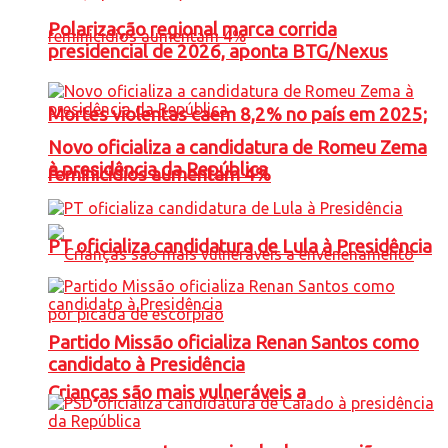
Polarização regional marca corrida
presidencial de 2026, aponta BTG/Nexus
Mortes violentas caem 8,2% no país em 2025;
Novo oficializa a candidatura de Romeu Zema
à presidência da República
feminicídios aumentam 4%
PT oficializa candidatura de Lula à Presidência
Partido Missão oficializa Renan Santos como
candidato à Presidência
Crianças são mais vulneráveis a