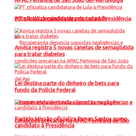
APAC Feminina de São João del-Rei divulga
nota após denúncias de recuperanda
PT oficializa candidatura de Lula à Presidência
Anvisa registra 5 novas canetas de semaglutida
para tratar diabetes
Lei destina parte do dinheiro de bets para
fundo da Polícia Federal
Recuperanda denuncia supostas negligências e
Partido Missão oficializa Renan Santos como
condições precárias na APAC Feminina de São
candidato à Presidência