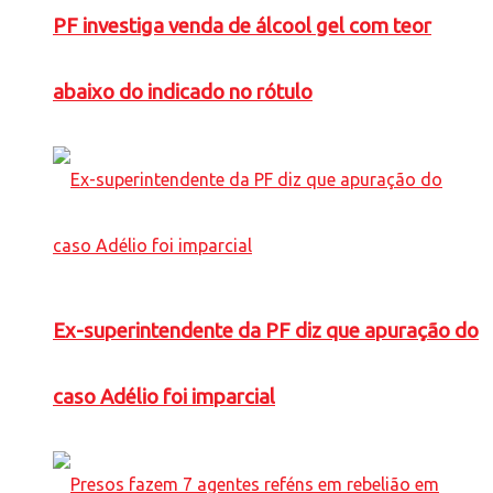
PF investiga venda de álcool gel com teor
abaixo do indicado no rótulo
Ex-superintendente da PF diz que apuração do
caso Adélio foi imparcial