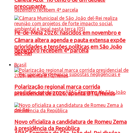
preocupante
Pé-de-Meia 2026: nascidos em novembro e
Câmara altera agenda e pauta extensa expõe
prioridades e tensões políticas em São João
dezembro recebem 4ª parcela
del-Rei
Brasil
Polarização regional marca corrida
presidencial de 2026, aponta BTG/Nexus
Novo oficializa a candidatura de Romeu Zema
à presidência da República