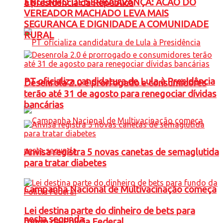
ENGENHO DE SERRA AVANÇA: ACAO DO
à presidência da República
VEREADOR MACHADO LEVA MAIS
SEGURANCA E DIGNIDADE A COMUNIDADE
RURAL
PT oficializa candidatura de Lula à Presidência
Desenrola 2.0 é prorrogado e consumidores
terão até 31 de agosto para renegociar dívidas
bancárias
Anvisa registra 5 novas canetas de semaglutida
para tratar diabetes
Campanha Nacional de Multivacinação começa
Lei destina parte do dinheiro de bets para
nesta segunda
fundo da Polícia Federal