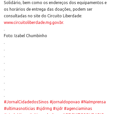
Solidário, bem como os endereços dos equipamentos e
os horários de entrega das doações, podem ser
consultadas no site do Circuito Liberdade:
www.circuitoliberdade.mg.gov.br.
.
Foto: Izabel Chumbinho
.
.
.
.
.
.
.
.
.
#JornalCidadedosSinos
#jornaldopovao
#NaImprensa
#ultimasnoticias
#sjdrmg
#sjdr
#agenciaminas