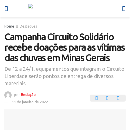
Home
Destaques
Campanha Circuito Solidário
recebe doações para as vítimas
das chuvas em Minas Gerais
De 12 a 24/1, equipamentos que integram o Circuito
Liberdade serão pontos de entrega de diversos
materiais
por
Redação
11 de janeiro de 2022