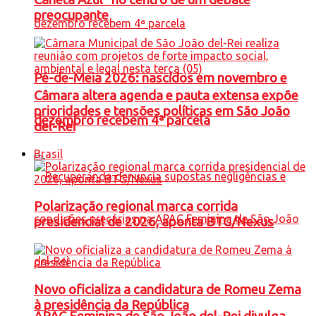
preocupante
Pé-de-Meia 2026: nascidos em novembro e
Câmara altera agenda e pauta extensa expõe
prioridades e tensões políticas em São João
dezembro recebem 4ª parcela
del-Rei
Brasil
Polarização regional marca corrida
presidencial de 2026, aponta BTG/Nexus
Novo oficializa a candidatura de Romeu Zema
à presidência da República