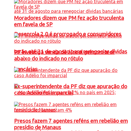
Moradores dizem que PM fez ação truculenta
em favela de SP
Desenrola 2.0 é prorrogado e consumidores
terão até 31 de agosto para renegociar dívidas
PF investiga venda de álcool gel com teor
abaixo do indicado no rótulo
bancárias
Ex-superintendente da PF diz que apuração do
caso Adélio foi imparcial
Presos fazem 7 agentes reféns em rebelião em
presídio de Manaus