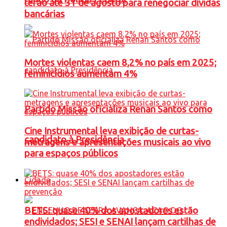
terão até 31 de agosto para renegociar dívidas
bancárias
Mortes violentas caem 8,2% no país em 2025;
feminicídios aumentam 4%
Partido Missão oficializa Renan Santos como
Cine Instrumental leva exibição de curtas-
candidato à Presidência
metragens e apresentações musicais ao vivo
para espaços públicos
Cidade
BETS: quase 40% dos apostadores estão
endividados; SESI e SENAI lançam cartilhas de