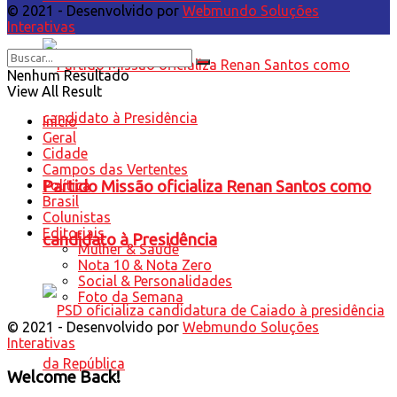
© 2021 - Desenvolvido por
Webmundo Soluções
Interativas
Nenhum Resultado
View All Result
Início
Geral
Cidade
Campos das Vertentes
Política
Partido Missão oficializa Renan Santos como
Brasil
Colunistas
Editoriais
candidato à Presidência
Mulher & Saúde
Nota 10 & Nota Zero
Social & Personalidades
Foto da Semana
© 2021 - Desenvolvido por
Webmundo Soluções
Interativas
Welcome Back!