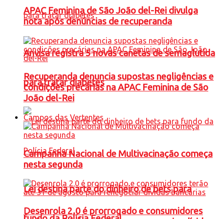
APAC Feminina de São João del-Rei divulga
nota após denúncias de recuperanda
Anvisa registra 5 novas canetas de semaglutida
Recuperanda denuncia supostas negligências e
para tratar diabetes
condições precárias na APAC Feminina de São
João del-Rei
Campos das Vertentes
Campanha Nacional de Multivacinação começa
nesta segunda
Lei destina parte do dinheiro de bets para
Desenrola 2.0 é prorrogado e consumidores
fundo da Polícia Federal