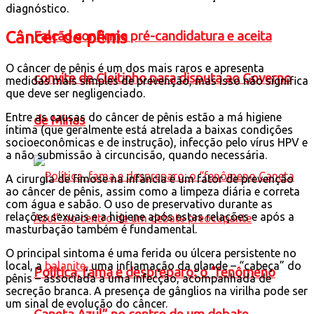
diagnóstico.
Câncer de pênis
Falcão confirma pré-candidatura e aceita
O câncer de pênis é um dos mais raros e apresenta
convite de Cleitinho para disputa ao Governo
medidas mais simples de prevenção, mas isso não significa
que deve ser negligenciado.
Entre as causas do câncer de pênis estão a má higiene
de Minas
íntima (que geralmente está atrelada a baixas condições
socioeconômicas e de instrução), infecção pelo vírus HPV e
a não submissão à circuncisão, quando necessária.
A cirurgia de fimose na infância é um fator de prevenção
ao câncer de pênis, assim como a limpeza diária e correta
com água e sabão. O uso de preservativo durante as
relações sexuais e a higiene após estas relações e após a
masturbação também é fundamental.
O principal sintoma é uma ferida ou úlcera persistente no
local, a
balanite
, uma inflamação da glande – “cabeça” do
Política, fama e despreparo: o “fenômeno
pênis – associada a uma infecção, acompanhada de
secreção branca. A presença de gânglios na virilha pode ser
um sinal de evolução do câncer.