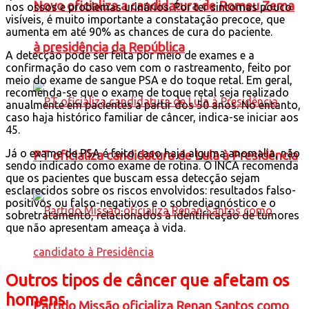
Novo oficializa a candidatura de Romeu Zema
nos ossos e problemas urinários. Por ter sintomas pouco
visíveis, é muito importante a constatação precoce, que
aumenta em até 90% as chances de cura do paciente.
à presidência da República
A detecção pode ser feita por meio de exames e a
confirmação do caso vem com o rastreamento, feito por
meio do exame de sangue PSA e do toque retal. Em geral,
recomenda-se que o exame de toque retal seja realizado
anualmente em pacientes a partir dos 50 anos. No entanto,
caso haja histórico familiar de câncer, indica-se iniciar aos
45.
Já o exame de PSA é feito caso haja alguma anomalia, não
PT oficializa candidatura de Lula à Presidência
sendo indicado como exame de rotina. O INCA recomenda
que os pacientes que buscam essa detecção sejam
esclarecidos sobre os riscos envolvidos: resultados falso-
positivos ou falso-negativos e o sobrediagnóstico e o
sobretratamento, relacionados à identificação de tumores
que não apresentam ameaça à vida.
Outros tipos de câncer que afetam os
homens
Partido Missão oficializa Renan Santos como