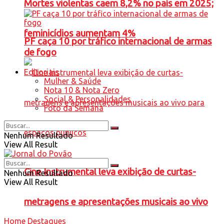
Mortes violentas caem 8,2% no país em 2025;
feminicídios aumentam 4%
PF caça 10 por tráfico internacional de armas
de fogo
Editoriais
Mulher & Saúde
Nota 10 & Nota Zero
Social & Personalidades
Foto da Semana
Nenhum Resultado
View All Result
Cine Instrumental leva exibição de curtas-
Nenhum Resultado
View All Result
metragens e apresentações musicais ao vivo
Home
Destaques