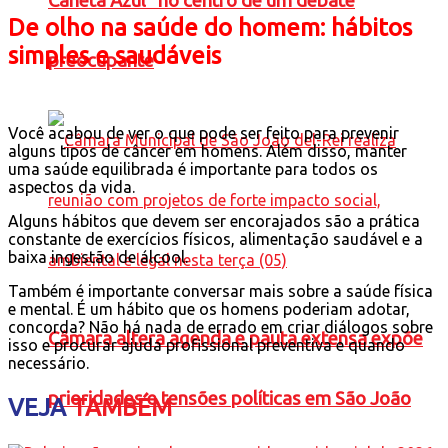
Caneta Azul” no centro de um debate
De olho na saúde do homem: hábitos
simples e saudáveis
preocupante
Você acabou de ver o que pode ser feito para prevenir
alguns tipos de câncer em homens. Além disso, manter
uma saúde equilibrada é importante para todos os
aspectos da vida.
Alguns hábitos que devem ser encorajados são a prática
constante de exercícios físicos, alimentação saudável e a
baixa ingestão de álcool.
Também é importante conversar mais sobre a saúde física
e mental. É um hábito que os homens poderiam adotar,
concorda? Não há nada de errado em criar diálogos sobre
Câmara altera agenda e pauta extensa expõe
isso e procurar ajuda profissional preventiva e quando
necessário.
prioridades e tensões políticas em São João
VEJA
TAMBÉM