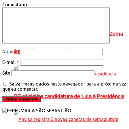
Comentário
Novo oficializa a candidatura de Romeu Zema
à presidência da República
Nome
*
E-mail
*
Site
Salvar meus dados neste navegador para a próxima vez
que eu comentar.
PT oficializa candidatura de Lula à Presidência