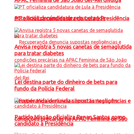
APAC Feminina de São João del-Rei divulga
nota após denúncias de recuperanda
PT oficializa candidatura de Lula à Presidência
Anvisa registra 5 novas canetas de semaglutida
para tratar diabetes
Lei destina parte do dinheiro de bets para
fundo da Polícia Federal
Recuperanda denuncia supostas negligências e
Partido Missão oficializa Renan Santos como
condições precárias na APAC Feminina de São
candidato à Presidência