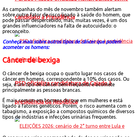
As campanhas do mês de novembro também alertam
sobre outro fator de risco ligado à saúde do homem, que
candidato à Presidência
pode passar despercebido, mas, muitas vezes, é um dos
grandes influenciadores na falta de autocuidado: o
preconceito.
Conheça mais sobre outros tipos de câncer que podem
acometer os homens:
Câncer de bexiga
O câncer de bexiga ocupa o quarto lugar nos casos de
câncer em homens, correspondente a 10% dos casos. Ou
PSD oficializa candidatura de Caiado à
seja, é um tipo de câncer bem frequente e acomete
principalmente as pessoas brancas.
É mais comum em homens do que em mulheres e está
presidência da República
ligado a fatores genéticos. Porém, o risco aumenta com o
tabagismo, a exposição a compostos químicos de diversos
tipos de indústrias e infecções urinárias frequentes.