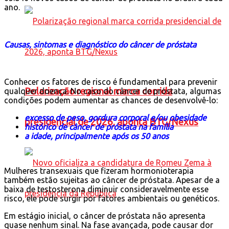
ano.
Causas, sintomas e diagnóstico do câncer de próstata
Conhecer os fatores de risco é fundamental para prevenir
Polarização regional marca corrida
qualquer doença. No caso do câncer de próstata, algumas
condições podem aumentar as chances de desenvolvê-lo:
excesso de peso, gordura corporal e/ou obesidade
presidencial de 2026, aponta BTG/Nexus
histórico de câncer de próstata na família
a idade, principalmente após os 50 anos
Mulheres transexuais que fizeram hormonioterapia
também estão sujeitas ao câncer de próstata. Apesar de a
baixa de testosterona diminuir consideravelmente esse
risco, ele pode surgir por fatores ambientais ou genéticos.
Em estágio inicial, o câncer de próstata não apresenta
quase nenhum sinal. Na fase avançada, pode causar dor