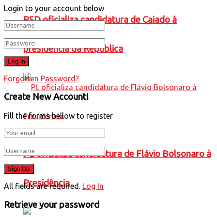
Login to your account below
PSD oficializa candidatura de Caiado à
presidência da República
Forgotten Password?
Create New Account!
Fill the forms bellow to register
PL oficializa candidatura de Flávio Bolsonaro à
Presidência
All fields are required.
Log In
Retrieve your password