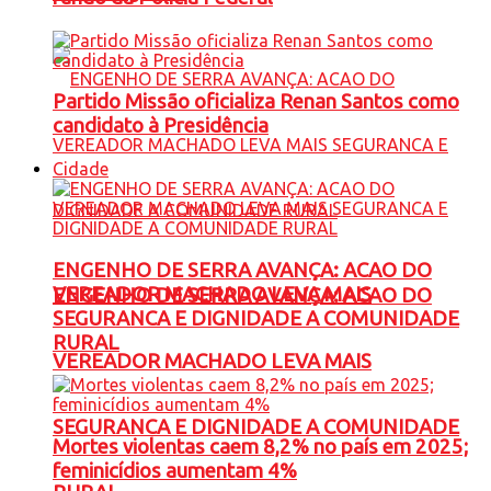
Partido Missão oficializa Renan Santos como
candidato à Presidência
Cidade
ENGENHO DE SERRA AVANÇA: ACAO DO
VEREADOR MACHADO LEVA MAIS
ENGENHO DE SERRA AVANÇA: ACAO DO
SEGURANCA E DIGNIDADE A COMUNIDADE
RURAL
VEREADOR MACHADO LEVA MAIS
SEGURANCA E DIGNIDADE A COMUNIDADE
Mortes violentas caem 8,2% no país em 2025;
feminicídios aumentam 4%