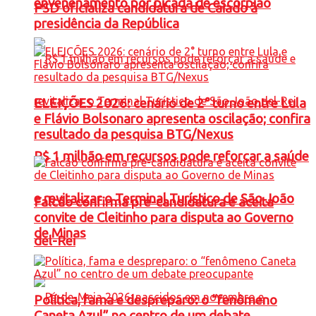
envenenamento por picada de escorpião
PSD oficializa candidatura de Caiado à
presidência da República
ELEIÇÕES 2026: cenário de 2° turno entre Lula
e Flávio Bolsonaro apresenta oscilação; confira
resultado da pesquisa BTG/Nexus
R$ 1 milhão em recursos pode reforçar a saúde
e revitalizar o Terminal Turístico de São João
Falcão confirma pré-candidatura e aceita
convite de Cleitinho para disputa ao Governo
de Minas
del-Rei
Política, fama e despreparo: o “fenômeno
Caneta Azul” no centro de um debate