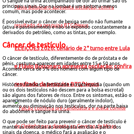
O sangue na urina acompanhado de dor ao urinar são os
principais sinais. Dor na lombar é um sintoma menos
comum, mas pode acontecer.
É possível evitar o câncer de bexiga sendo não fumante
(ativa e passivamente) e não se expondo constantemente a
derivados do petróleo, como as tintas, por exemplo.
Câncer de testículo
ELEIÇÕES 2026: cenário de 2° turno entre Lula
O câncer de testículo, diferentemente do de próstata e de
pênis, costuma aparecer em idades entre 15 e 50 anos.
e Flávio Bolsonaro apresenta oscilação; confira
Acomete cerca de 5% dos homens com algum tipo de
câncer.
resultado da pesquisa BTG/Nexus
Histórico familiar, infertilidade e criptorquidia (quando um
ou os dois testículos não descem para a bolsa escrotal)
são alguns dos fatores de risco. Entre os sintomas, estão o
aparecimento de nódulo duro (geralmente indolor),
aumento ou diminuição nos testículos, dor na parte baixa
do abdômen e sangue na urina.
O que pode ser feito para prevenir o câncer de testículo é
manter as consultas ao urologista em dia. A partir dos
sinais da doença, o médico fará a avaliação e o