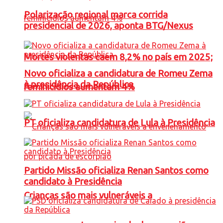
Polarização regional marca corrida
presidencial de 2026, aponta BTG/Nexus
Mortes violentas caem 8,2% no país em 2025;
Novo oficializa a candidatura de Romeu Zema
à presidência da República
feminicídios aumentam 4%
PT oficializa candidatura de Lula à Presidência
Partido Missão oficializa Renan Santos como
candidato à Presidência
Crianças são mais vulneráveis a