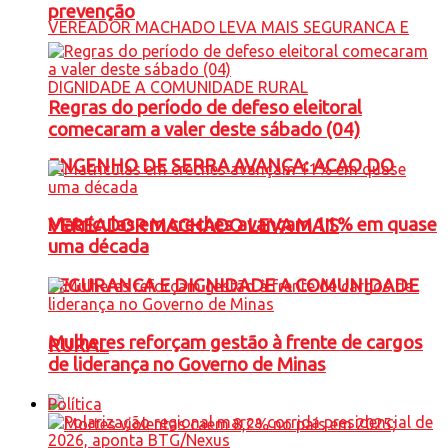
prevenção
Regras do período de defeso eleitoral
comecaram a valer deste sábado (04)
ENGENHO DE SERRA AVANÇA: ACAO DO
Matrículas em creches avançam 11% em quase
VEREADOR MACHADO LEVA MAIS
uma década
SEGURANCA E DIGNIDADE A COMUNIDADE
Mulheres reforçam gestão à frente de cargos
RURAL
de liderança no Governo de Minas
Política