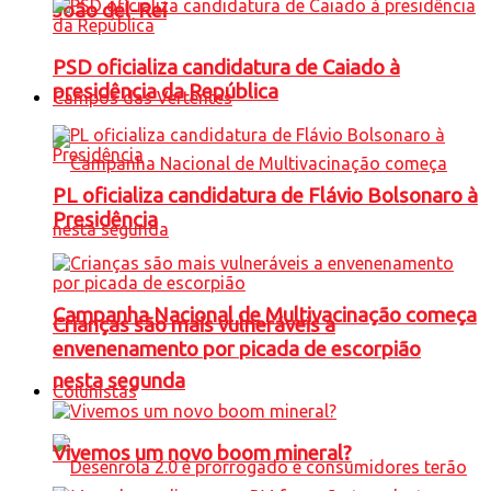
João del-Rei
PSD oficializa candidatura de Caiado à
presidência da República
Campos das Vertentes
PL oficializa candidatura de Flávio Bolsonaro à
Presidência
Campanha Nacional de Multivacinação começa
Crianças são mais vulneráveis a
envenenamento por picada de escorpião
nesta segunda
Colunistas
Vivemos um novo boom mineral?