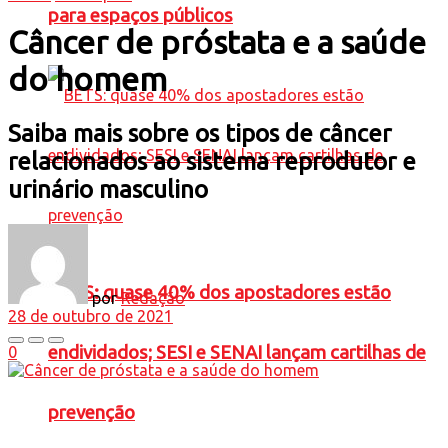
para espaços públicos
Câncer de próstata e a saúde
do homem
Saiba mais sobre os tipos de câncer
relacionados ao sistema reprodutor e
urinário masculino
BETS: quase 40% dos apostadores estão
por
Redação
28 de outubro de 2021
endividados; SESI e SENAI lançam cartilhas de
0
prevenção