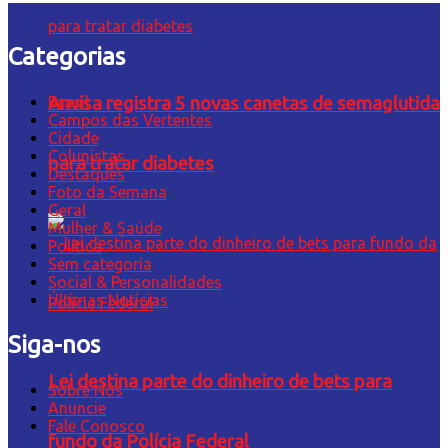
Categorias
Brasil
Anvisa registra 5 novas canetas de semaglutida
Campos das Vertentes
Cidade
Colunistas
para tratar diabetes
Destaques
Foto da Semana
Geral
Mulher & Saúde
Política
Sem categoria
Social & Personalidades
Últimas Notícias
Siga-nos
Lei destina parte do dinheiro de bets para
Sobre Nós
Anuncie
Fale Conosco
fundo da Polícia Federal