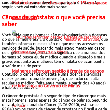
cuidado com a saúde deve fazer parte do dia a dia. A
Matrículas em creches avançam 11% em quase
seguir, você vai entender mais sobre:
Câncer de próstata: o que você precisa
uma década
saber
Você sabia que os homens são mais vulneráveis a doenças
do que as mulheres? É o que diz o
Ministério da Saúde
, que
também informa que eles são os que menos acessam os
serviços de saúde, buscando mais atendimento em casos
de urgência e emergência. Isso significa que a maioria dos
homens só busca ajuda médica quando a situação é mais
grave, enquanto as mulheres têm o hábito de acompanhar
a saúde mais de perto.
Mulheres reforçam gestão à frente de cargos
Contudo, o câncer de próstata é uma doença silenciosa
que exige uma rotina de prevenção, que inclui consulta
regular ao médico (feita anualmente, a partir dos 40 anos)
de liderança no Governo de Minas
e hábitos saudáveis.
O câncer de próstata é o segundo tipo de câncer que mais
mata homens, atrás apenas do câncer de pulmão. Segundo
o Instituto Nacional do Câncer (INCA-2020), estima-se
Política
65.840 novos casos de câncer de próstata no Brasil a cada