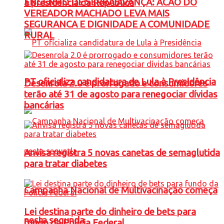
ENGENHO DE SERRA AVANÇA: ACAO DO
à presidência da República
VEREADOR MACHADO LEVA MAIS
SEGURANCA E DIGNIDADE A COMUNIDADE
RURAL
PT oficializa candidatura de Lula à Presidência
Desenrola 2.0 é prorrogado e consumidores
terão até 31 de agosto para renegociar dívidas
bancárias
Anvisa registra 5 novas canetas de semaglutida
para tratar diabetes
Campanha Nacional de Multivacinação começa
Lei destina parte do dinheiro de bets para
nesta segunda
fundo da Polícia Federal