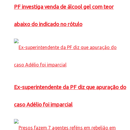
PF investiga venda de álcool gel com teor
abaixo do indicado no rótulo
Ex-superintendente da PF diz que apuração do
caso Adélio foi imparcial