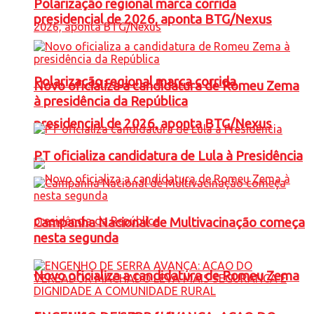
Polarização regional marca corrida
presidencial de 2026, aponta BTG/Nexus
Polarização regional marca corrida
Novo oficializa a candidatura de Romeu Zema
à presidência da República
presidencial de 2026, aponta BTG/Nexus
PT oficializa candidatura de Lula à Presidência
Campanha Nacional de Multivacinação começa
nesta segunda
Novo oficializa a candidatura de Romeu Zema