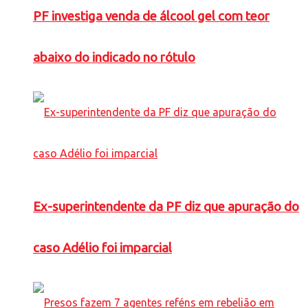
PF investiga venda de álcool gel com teor
abaixo do indicado no rótulo
Ex-superintendente da PF diz que apuração do
caso Adélio foi imparcial