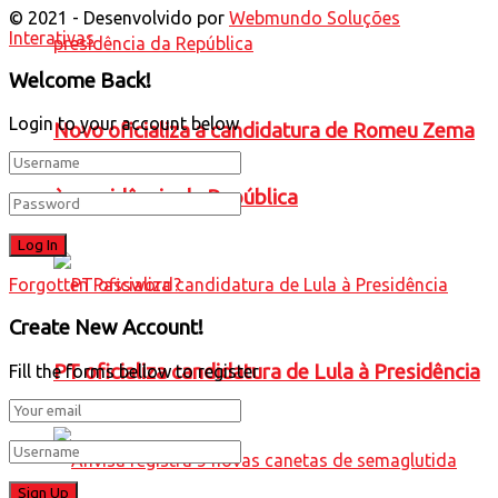
© 2021 - Desenvolvido por
Webmundo Soluções
Interativas
Welcome Back!
Login to your account below
Novo oficializa a candidatura de Romeu Zema
à presidência da República
Forgotten Password?
Create New Account!
PT oficializa candidatura de Lula à Presidência
Fill the forms bellow to register