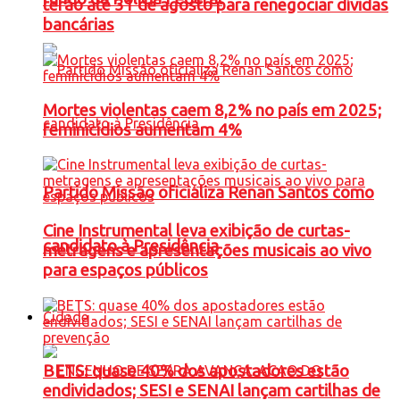
terão até 31 de agosto para renegociar dívidas
bancárias
Mortes violentas caem 8,2% no país em 2025;
feminicídios aumentam 4%
Partido Missão oficializa Renan Santos como
Cine Instrumental leva exibição de curtas-
candidato à Presidência
metragens e apresentações musicais ao vivo
para espaços públicos
Cidade
BETS: quase 40% dos apostadores estão
endividados; SESI e SENAI lançam cartilhas de