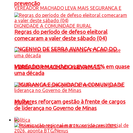
prevenção
Regras do período de defeso eleitoral
comecaram a valer deste sábado (04)
ENGENHO DE SERRA AVANÇA: ACAO DO
Matrículas em creches avançam 11% em quase
VEREADOR MACHADO LEVA MAIS
uma década
SEGURANCA E DIGNIDADE A COMUNIDADE
Mulheres reforçam gestão à frente de cargos
RURAL
de liderança no Governo de Minas
Política