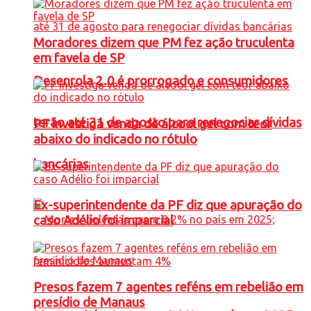
Moradores dizem que PM fez ação truculenta
em favela de SP
Desenrola 2.0 é prorrogado e consumidores
terão até 31 de agosto para renegociar dívidas
PF investiga venda de álcool gel com teor
abaixo do indicado no rótulo
bancárias
Ex-superintendente da PF diz que apuração do
caso Adélio foi imparcial
Presos fazem 7 agentes reféns em rebelião em
presídio de Manaus