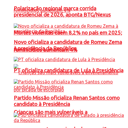
Polarização regional marca corrida
presidencial de 2026, aponta BTG/Nexus
Mortes violentas caem 8,2% no país em 2025;
Novo oficializa a candidatura de Romeu Zema
à presidência da República
feminicídios aumentam 4%
PT oficializa candidatura de Lula à Presidência
Partido Missão oficializa Renan Santos como
candidato à Presidência
Crianças são mais vulneráveis a