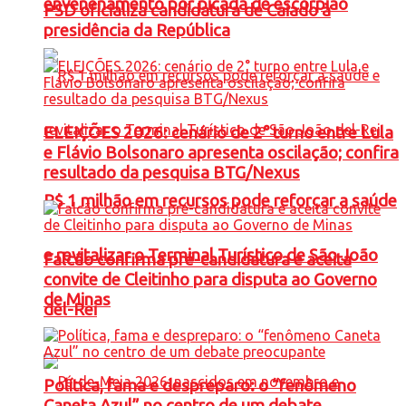
envenenamento por picada de escorpião
PSD oficializa candidatura de Caiado à
presidência da República
ELEIÇÕES 2026: cenário de 2° turno entre Lula
e Flávio Bolsonaro apresenta oscilação; confira
resultado da pesquisa BTG/Nexus
R$ 1 milhão em recursos pode reforçar a saúde
e revitalizar o Terminal Turístico de São João
Falcão confirma pré-candidatura e aceita
convite de Cleitinho para disputa ao Governo
de Minas
del-Rei
Política, fama e despreparo: o “fenômeno
Caneta Azul” no centro de um debate