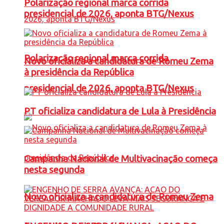
Polarização regional marca corrida
presidencial de 2026, aponta BTG/Nexus
Polarização regional marca corrida
Novo oficializa a candidatura de Romeu Zema
à presidência da República
presidencial de 2026, aponta BTG/Nexus
PT oficializa candidatura de Lula à Presidência
Campanha Nacional de Multivacinação começa
nesta segunda
Novo oficializa a candidatura de Romeu Zema