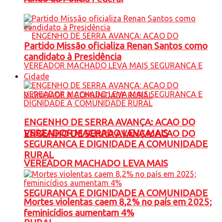
Partido Missão oficializa Renan Santos como
candidato à Presidência
Cidade
ENGENHO DE SERRA AVANÇA: ACAO DO
VEREADOR MACHADO LEVA MAIS
ENGENHO DE SERRA AVANÇA: ACAO DO
SEGURANCA E DIGNIDADE A COMUNIDADE
RURAL
VEREADOR MACHADO LEVA MAIS
SEGURANCA E DIGNIDADE A COMUNIDADE
Mortes violentas caem 8,2% no país em 2025;
feminicídios aumentam 4%