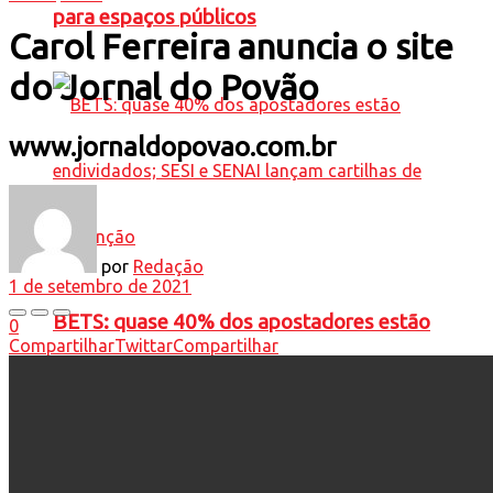
para espaços públicos
Carol Ferreira anuncia o site
do Jornal do Povão
www.jornaldopovao.com.br
por
Redação
1 de setembro de 2021
BETS: quase 40% dos apostadores estão
0
Compartilhar
Twittar
Compartilhar
endividados; SESI e SENAI lançam cartilhas de
prevenção