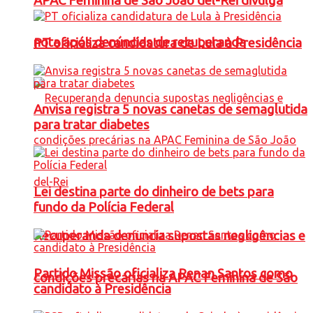
APAC Feminina de São João del-Rei divulga
nota após denúncias de recuperanda
PT oficializa candidatura de Lula à Presidência
Anvisa registra 5 novas canetas de semaglutida
para tratar diabetes
Lei destina parte do dinheiro de bets para
fundo da Polícia Federal
Recuperanda denuncia supostas negligências e
Partido Missão oficializa Renan Santos como
condições precárias na APAC Feminina de São
candidato à Presidência