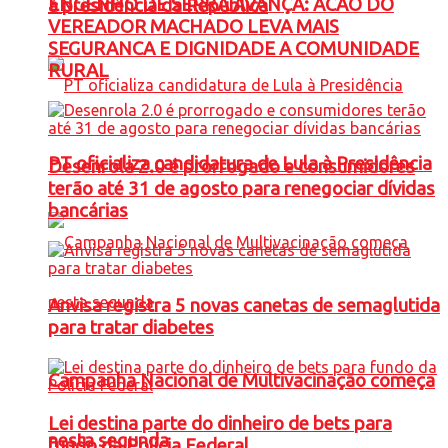
ENGENHO DE SERRA AVANÇA: ACAO DO
à presidência da República
VEREADOR MACHADO LEVA MAIS
SEGURANCA E DIGNIDADE A COMUNIDADE
RURAL
PT oficializa candidatura de Lula à Presidência
Desenrola 2.0 é prorrogado e consumidores
terão até 31 de agosto para renegociar dívidas
bancárias
Anvisa registra 5 novas canetas de semaglutida
para tratar diabetes
Campanha Nacional de Multivacinação começa
Lei destina parte do dinheiro de bets para
nesta segunda
fundo da Polícia Federal