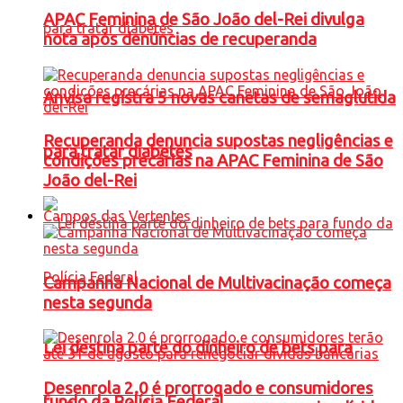
APAC Feminina de São João del-Rei divulga
nota após denúncias de recuperanda
Anvisa registra 5 novas canetas de semaglutida
Recuperanda denuncia supostas negligências e
para tratar diabetes
condições precárias na APAC Feminina de São
João del-Rei
Campos das Vertentes
Campanha Nacional de Multivacinação começa
nesta segunda
Lei destina parte do dinheiro de bets para
Desenrola 2.0 é prorrogado e consumidores
fundo da Polícia Federal