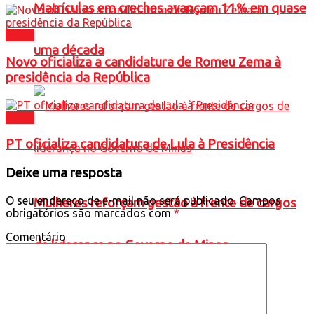
Matrículas em creches avançam 11% em quase
Brasil
uma década
Novo oficializa a candidatura de Romeu Zema à
presidência da República
Brasil
PT oficializa candidatura de Lula à Presidência
Deixe uma resposta
O seu endereço de e-mail não será publicado.
Campos
Mulheres reforçam gestão à frente de cargos
obrigatórios são marcados com
*
Comentário
de liderança no Governo de Minas
Política