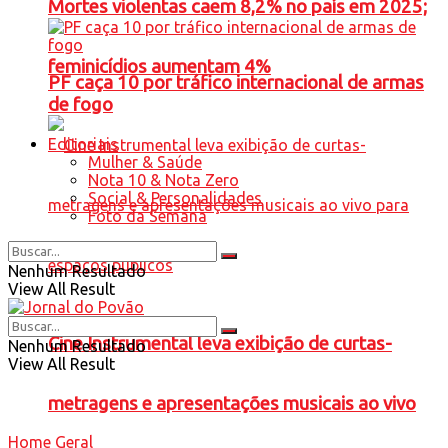
Mortes violentas caem 8,2% no país em 2025;
feminicídios aumentam 4%
PF caça 10 por tráfico internacional de armas
de fogo
Editoriais
Mulher & Saúde
Nota 10 & Nota Zero
Social & Personalidades
Foto da Semana
Nenhum Resultado
View All Result
Cine Instrumental leva exibição de curtas-
Nenhum Resultado
View All Result
metragens e apresentações musicais ao vivo
Home
Geral