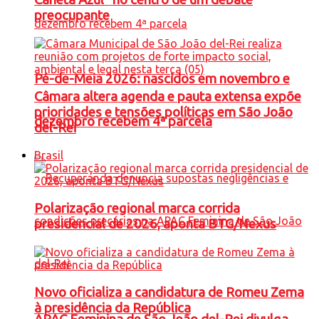
preocupante
Pé-de-Meia 2026: nascidos em novembro e
Câmara altera agenda e pauta extensa expõe
prioridades e tensões políticas em São João
dezembro recebem 4ª parcela
del-Rei
Brasil
Polarização regional marca corrida
presidencial de 2026, aponta BTG/Nexus
Novo oficializa a candidatura de Romeu Zema
à presidência da República