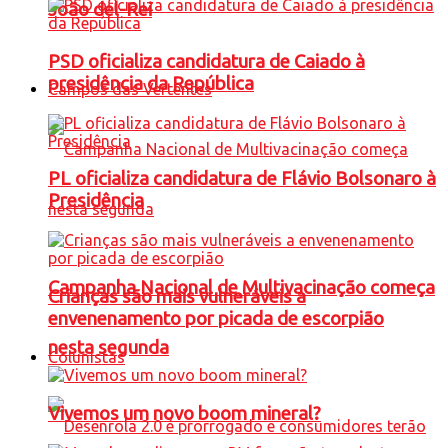
João del-Rei
PSD oficializa candidatura de Caiado à
presidência da República
Campos das Vertentes
PL oficializa candidatura de Flávio Bolsonaro à
Presidência
Campanha Nacional de Multivacinação começa
Crianças são mais vulneráveis a
envenenamento por picada de escorpião
nesta segunda
Colunistas
Vivemos um novo boom mineral?