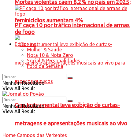
Mortes violentas caem 8,2% no país em 2025;
feminicídios aumentam 4%
PF caça 10 por tráfico internacional de armas
de fogo
Editoriais
Mulher & Saúde
Nota 10 & Nota Zero
Social & Personalidades
Foto da Semana
Nenhum Resultado
View All Result
Cine Instrumental leva exibição de curtas-
Nenhum Resultado
View All Result
metragens e apresentações musicais ao vivo
Home
Campos das Vertentes