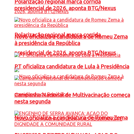
Polarização regional marca corrida
presidencial de 2026, aponta BTG/Nexus
Polarização regional marca corrida
Novo oficializa a candidatura de Romeu Zema
à presidência da República
presidencial de 2026, aponta BTG/Nexus
PT oficializa candidatura de Lula à Presidência
Campanha Nacional de Multivacinação começa
nesta segunda
Novo oficializa a candidatura de Romeu Zema