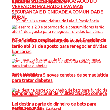
ENGENHO DE SERRA AVANÇA: ACAO DO
à presidência da República
VEREADOR MACHADO LEVA MAIS
SEGURANCA E DIGNIDADE A COMUNIDADE
RURAL
PT oficializa candidatura de Lula à Presidência
Desenrola 2.0 é prorrogado e consumidores
terão até 31 de agosto para renegociar dívidas
bancárias
Anvisa registra 5 novas canetas de semaglutida
para tratar diabetes
Campanha Nacional de Multivacinação começa
Lei destina parte do dinheiro de bets para
nesta segunda
fundo da Polícia Federal