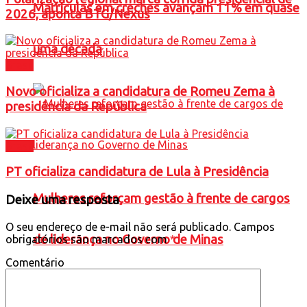
Matrículas em creches avançam 11% em quase
2026, aponta BTG/Nexus
uma década
Brasil
Novo oficializa a candidatura de Romeu Zema à
presidência da República
Brasil
PT oficializa candidatura de Lula à Presidência
Mulheres reforçam gestão à frente de cargos
Deixe uma resposta
O seu endereço de e-mail não será publicado.
Campos
de liderança no Governo de Minas
obrigatórios são marcados com
*
Comentário
Política