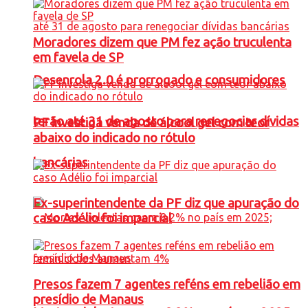
Moradores dizem que PM fez ação truculenta
em favela de SP
Desenrola 2.0 é prorrogado e consumidores
terão até 31 de agosto para renegociar dívidas
PF investiga venda de álcool gel com teor
abaixo do indicado no rótulo
bancárias
Ex-superintendente da PF diz que apuração do
caso Adélio foi imparcial
Presos fazem 7 agentes reféns em rebelião em
presídio de Manaus