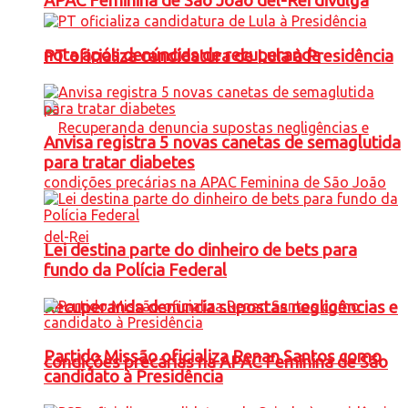
APAC Feminina de São João del-Rei divulga
nota após denúncias de recuperanda
PT oficializa candidatura de Lula à Presidência
Anvisa registra 5 novas canetas de semaglutida
para tratar diabetes
Lei destina parte do dinheiro de bets para
fundo da Polícia Federal
Recuperanda denuncia supostas negligências e
Partido Missão oficializa Renan Santos como
condições precárias na APAC Feminina de São
candidato à Presidência