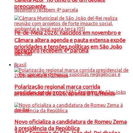
preocupante
Pé-de-Meia 2026: nascidos em novembro e
Câmara altera agenda e pauta extensa expõe
prioridades e tensões políticas em São João
dezembro recebem 4ª parcela
del-Rei
Brasil
Polarização regional marca corrida
presidencial de 2026, aponta BTG/Nexus
Novo oficializa a candidatura de Romeu Zema
à presidência da República