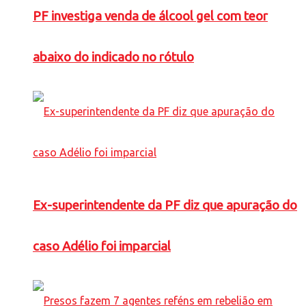
PF investiga venda de álcool gel com teor
abaixo do indicado no rótulo
Ex-superintendente da PF diz que apuração do
caso Adélio foi imparcial