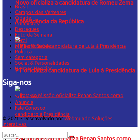
Novo oficializa a candidatura de Romeu Zema
Brasil
Campos das Vertentes
Cidade
à presidência da República
Colunistas
Destaques
Foto da Semana
Geral
Mulher & Saúde
Política
Sem categoria
Social & Personalidades
Últimas Notícias
PT oficializa candidatura de Lula à Presidência
Siga-nos
Sobre Nós
Anuncie
Fale Conosco
© 2021 - Desenvolvido por
Webmundo Soluções
Interativas
Partido Missão oficializa Renan Santos como