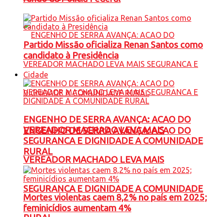
Partido Missão oficializa Renan Santos como
candidato à Presidência
Cidade
ENGENHO DE SERRA AVANÇA: ACAO DO
VEREADOR MACHADO LEVA MAIS
ENGENHO DE SERRA AVANÇA: ACAO DO
SEGURANCA E DIGNIDADE A COMUNIDADE
RURAL
VEREADOR MACHADO LEVA MAIS
SEGURANCA E DIGNIDADE A COMUNIDADE
Mortes violentas caem 8,2% no país em 2025;
feminicídios aumentam 4%