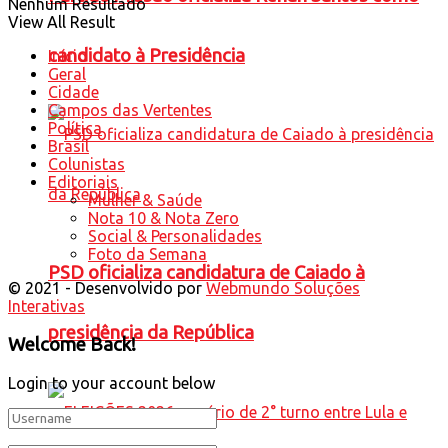
Nenhum Resultado
View All Result
candidato à Presidência
Início
Geral
Cidade
Campos das Vertentes
Política
Brasil
Colunistas
Editoriais
Mulher & Saúde
Nota 10 & Nota Zero
Social & Personalidades
Foto da Semana
PSD oficializa candidatura de Caiado à
© 2021 - Desenvolvido por
Webmundo Soluções
Interativas
presidência da República
Welcome Back!
Login to your account below