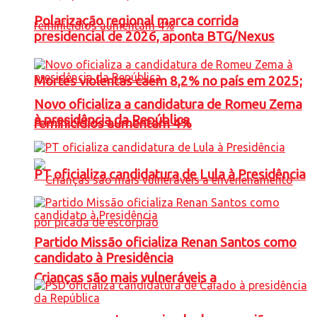
Polarização regional marca corrida
presidencial de 2026, aponta BTG/Nexus
Mortes violentas caem 8,2% no país em 2025;
Novo oficializa a candidatura de Romeu Zema
à presidência da República
feminicídios aumentam 4%
PT oficializa candidatura de Lula à Presidência
Partido Missão oficializa Renan Santos como
candidato à Presidência
Crianças são mais vulneráveis a