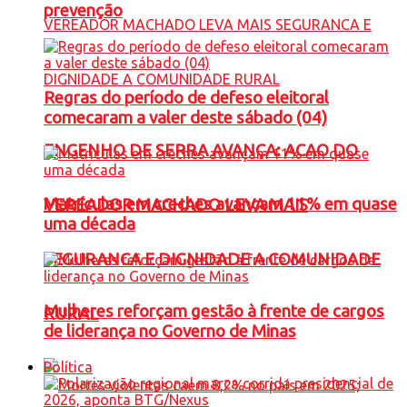
prevenção
Regras do período de defeso eleitoral
comecaram a valer deste sábado (04)
ENGENHO DE SERRA AVANÇA: ACAO DO
Matrículas em creches avançam 11% em quase
VEREADOR MACHADO LEVA MAIS
uma década
SEGURANCA E DIGNIDADE A COMUNIDADE
Mulheres reforçam gestão à frente de cargos
RURAL
de liderança no Governo de Minas
Política