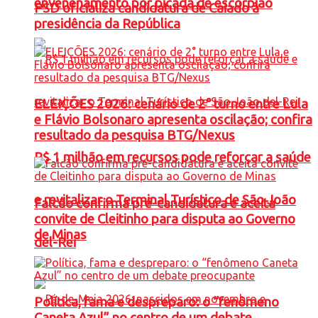
envenenamento por picada de escorpião
PSD oficializa candidatura de Caiado à
presidência da República
ELEIÇÕES 2026: cenário de 2° turno entre Lula
e Flávio Bolsonaro apresenta oscilação; confira
resultado da pesquisa BTG/Nexus
R$ 1 milhão em recursos pode reforçar a saúde
e revitalizar o Terminal Turístico de São João
Falcão confirma pré-candidatura e aceita
convite de Cleitinho para disputa ao Governo
de Minas
del-Rei
Política, fama e despreparo: o “fenômeno
Caneta Azul” no centro de um debate