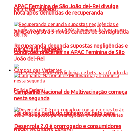
APAC Feminina de São João del-Rei divulga
nota após denúncias de recuperanda
Anvisa registra 5 novas canetas de semaglutida
Recuperanda denuncia supostas negligências e
para tratar diabetes
condições precárias na APAC Feminina de São
João del-Rei
Campos das Vertentes
Campanha Nacional de Multivacinação começa
nesta segunda
Lei destina parte do dinheiro de bets para
Desenrola 2.0 é prorrogado e consumidores
fundo da Polícia Federal