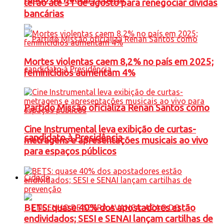
terão até 31 de agosto para renegociar dívidas
bancárias
Mortes violentas caem 8,2% no país em 2025;
feminicídios aumentam 4%
Partido Missão oficializa Renan Santos como
Cine Instrumental leva exibição de curtas-
candidato à Presidência
metragens e apresentações musicais ao vivo
para espaços públicos
Cidade
BETS: quase 40% dos apostadores estão
endividados; SESI e SENAI lançam cartilhas de