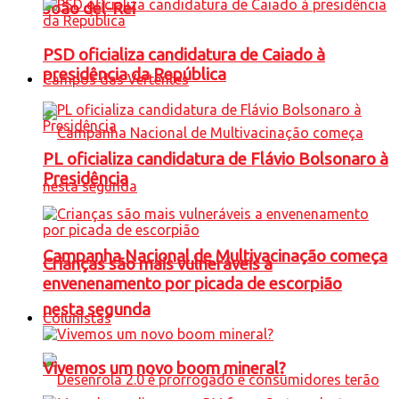
João del-Rei
PSD oficializa candidatura de Caiado à
presidência da República
Campos das Vertentes
PL oficializa candidatura de Flávio Bolsonaro à
Presidência
Campanha Nacional de Multivacinação começa
Crianças são mais vulneráveis a
envenenamento por picada de escorpião
nesta segunda
Colunistas
Vivemos um novo boom mineral?