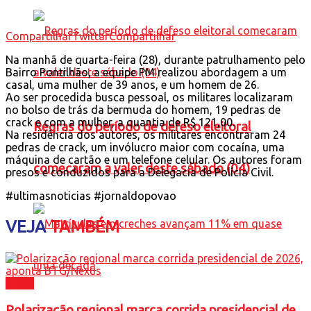
Compartilhar
Twittar
Compartilhar
Na manhã de quarta-feira (28), durante patrulhamento pelo
Bairro Pontilhão, a equipe PM realizou abordagem a um
casal, uma mulher de 39 anos, e um homem de 26.
Ao ser procedida busca pessoal, os militares localizaram
no bolso de trás da bermuda do homem, 19 pedras de
crack e com a mulher, a quantia de R$ 121,00.
Regras do período de defeso eleitoral
Na residência dos autores, os militares encontraram 24
pedras de crack, um invólucro maior com cocaína, uma
máquina de cartão e um telefone celular. Os autores foram
comecaram a valer deste sábado (04)
presos e conduzidos para a Delegacia de Polícia Civil.
#ultimasnoticias #jornaldopovao
VEJA
TAMBÉM
Brasil
Polarização regional marca corrida presidencial de