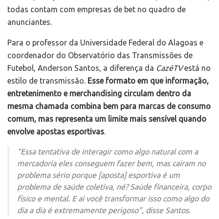
todas contam com empresas de bet no quadro de
anunciantes.
Para o professor da Universidade Federal do Alagoas e
coordenador do Observatório das Transmissões de
Futebol, Anderson Santos, a diferença da
CazéTV
está no
estilo de transmissão.
Esse formato em que informação,
entretenimento e merchandising circulam dentro da
mesma chamada combina bem para marcas de consumo
comum, mas representa um limite mais sensível quando
envolve apostas esportivas
.
“Essa tentativa de interagir como algo natural com a
mercadoria eles conseguem fazer bem, mas caíram no
problema sério porque [aposta] esportiva é um
problema de saúde coletiva, né? Saúde financeira, corpo
físico e mental. E aí você transformar isso como algo do
dia a dia é extremamente perigoso”, disse Santos.