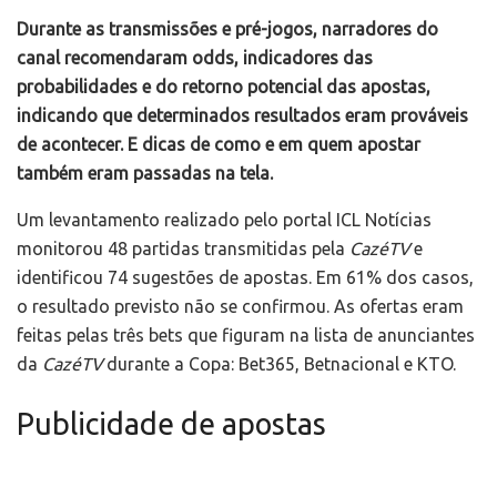
Durante as transmissões e pré-jogos, narradores do
canal recomendaram odds, indicadores das
probabilidades e do retorno potencial das apostas,
indicando que determinados resultados eram prováveis
de acontecer. E dicas de como e em quem apostar
também eram passadas na tela.
Um levantamento realizado pelo portal ICL Notícias
monitorou 48 partidas transmitidas pela
CazéTV
e
identificou 74 sugestões de apostas. Em 61% dos casos,
o resultado previsto não se confirmou. As ofertas eram
feitas pelas três bets que figuram na lista de anunciantes
da
CazéTV
durante a Copa: Bet365, Betnacional e KTO.
Publicidade de apostas