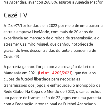
Na Argentina, avançou 268,8%, apurou a Agência Macfor.
Cazé TV
A
CazéTV
foi fundada em 2022 por meio de uma parceria
entre a empresa LiveMode, com mais de 20 anos de
experiência no mercado de direitos de transmissão, e o
streamer Casimiro Miguel, que ganhou notoriedade
gravando lives descontraídas durante a pandemia de
Covid-19.
A parceria ganhou força com a aprovação da Lei do
Mandante em 2021 (
Lei nº 14.205/2021
), que deu aos
clubes de futebol liberdade para negociar as
transmissões dos jogos, e enfraqueceu o monopólio da
Rede Globo. Na Copa do Mundo de 2022, o canal fechou
um pacote de transmissão de 22 jogos em uma parceria
com a Federação Internacional de Futebol Associado