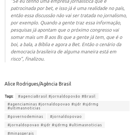
“Se eu tenho uma empresa jornalística que é
patrocinada por bet, e isso já é uma realidade no país,
então essa discussão não vai ser tratada no jornalismo,
por exemplo. Quando a gente traz essa informação,
pesquisas já apontam que o próximo congresso vai
somar mais um B aos Bs que a gente já tem, que é o
boi, a bala, a Bíblia e agora a Bet. Então o cenário da
democracia brasileira de alguma maneira está em
risco”, finalizou.
Alice Rodrigues/Agência Brasil
Tags:
#agenciaBrasil #jornaldopovão #Brasil
#agenciaminas #jornaldopovao #sjdr #sjdrmg
#ultimasnoticias
#governodeminas
#jornaldopovao
#jornaldopovao #sjdr #sjdrmg #ultimasnoticias
#minasgerais