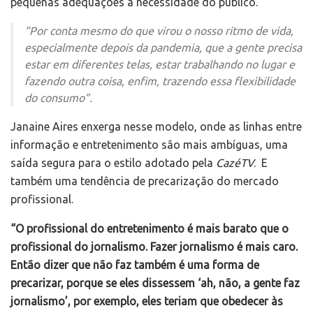
pequenas adequações à necessidade do público.
“Por conta mesmo do que virou o nosso ritmo de vida,
especialmente depois da pandemia, que a gente precisa
estar em diferentes telas, estar trabalhando no lugar e
fazendo outra coisa, enfim, trazendo essa flexibilidade
do consumo”.
Janaine Aires enxerga nesse modelo, onde as linhas entre
informação e entretenimento são mais ambíguas, uma
saída segura para o estilo adotado pela
CazéTV
. E
também uma tendência de precarização do mercado
profissional.
“O profissional do entretenimento é mais barato que o
profissional do jornalismo. Fazer jornalismo é mais caro.
Então dizer que não faz também é uma forma de
precarizar, porque se eles dissessem ‘ah, não, a gente faz
jornalismo’, por exemplo, eles teriam que obedecer às