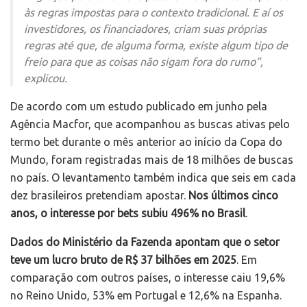
às regras impostas para o contexto tradicional. E aí os
investidores, os financiadores, criam suas próprias
regras até que, de alguma forma, existe algum tipo de
freio para que as coisas não sigam fora do rumo”,
explicou.
De acordo com um estudo publicado em junho pela
Agência Macfor, que acompanhou as buscas ativas pelo
termo bet durante o mês anterior ao início da Copa do
Mundo, foram registradas mais de 18 milhões de buscas
no país. O levantamento também indica que seis em cada
dez brasileiros pretendiam apostar.
Nos últimos cinco
anos, o interesse por bets subiu 496% no Brasil
.
Dados do Ministério da Fazenda apontam que o setor
teve um lucro bruto de R$ 37 bilhões em 2025
. Em
comparação com outros países, o interesse caiu 19,6%
no Reino Unido, 53% em Portugal e 12,6% na Espanha.