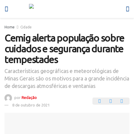
Home
Cidade
Cemig alerta população sobre
cuidados e segurança durante
tempestades
Características geográficas e meteorológicas de
Minas Gerais são os motivos para a grande incidência
de descargas atmosféricas e ventanias
por
Redação
8 de outubro de 2021