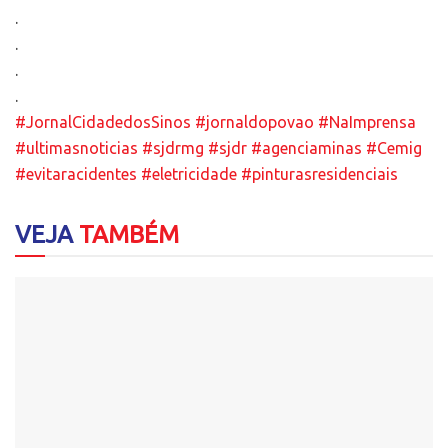
.
.
.
.
#JornalCidadedosSinos
#jornaldopovao
#NaImprensa
#ultimasnoticias
#sjdrmg
#sjdr
#agenciaminas
#Cemig
#evitaracidentes
#eletricidade
#pinturasresidenciais
VEJA
TAMBÉM