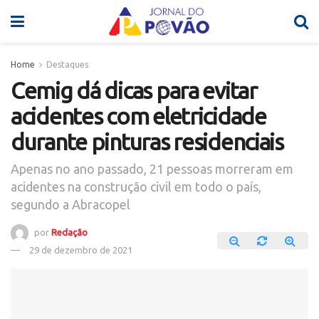
Home
Destaques
Cemig dá dicas para evitar
acidentes com eletricidade
durante pinturas residenciais
Apenas no ano passado, 21 pessoas morreram em
acidentes na construção civil em todo o país,
segundo a Abracopel
por
Redação
29 de dezembro de 2021