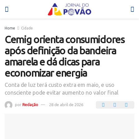
Home
Cidade
Cemig orienta consumidores
após definição da bandeira
amarela e dá dicas para
economizar energia
Conta de luz terá custo extra em maio, e uso
consciente pode evitar aumento no valor final
por
Redação
28 de abril de 2026