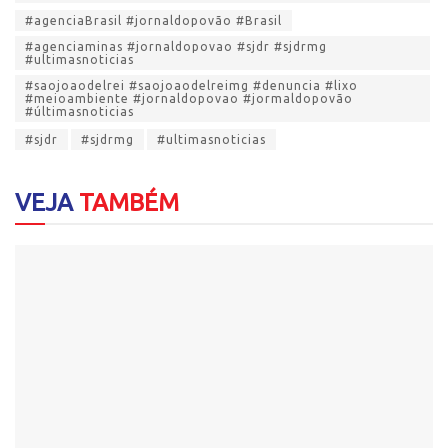
#agenciaBrasil #jornaldopovão #Brasil
#agenciaminas #jornaldopovao #sjdr #sjdrmg
#ultimasnoticias
#saojoaodelrei #saojoaodelreimg #denuncia #lixo
#meioambiente #jornaldopovao #jormaldopovão
#últimasnoticias
#sjdr
#sjdrmg
#ultimasnoticias
VEJA
TAMBÉM