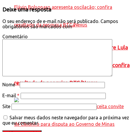
Deixe uma resposta
O seu endereço de e-mail não será publicado.
Campos
obrigatórios são marcados com
*
Comentário
ELEIÇÕES 2026: cenário de 2° turno entre Lula
e Flávio Bolsonaro apresenta oscilação; confira
resultado da pesquisa BTG/Nexus
Nome
*
E-mail
*
Site
Salvar meus dados neste navegador para a próxima vez
que eu comentar.