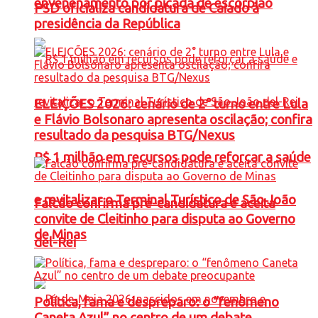
envenenamento por picada de escorpião
PSD oficializa candidatura de Caiado à
presidência da República
ELEIÇÕES 2026: cenário de 2° turno entre Lula
e Flávio Bolsonaro apresenta oscilação; confira
resultado da pesquisa BTG/Nexus
R$ 1 milhão em recursos pode reforçar a saúde
e revitalizar o Terminal Turístico de São João
Falcão confirma pré-candidatura e aceita
convite de Cleitinho para disputa ao Governo
de Minas
del-Rei
Política, fama e despreparo: o “fenômeno
Caneta Azul” no centro de um debate