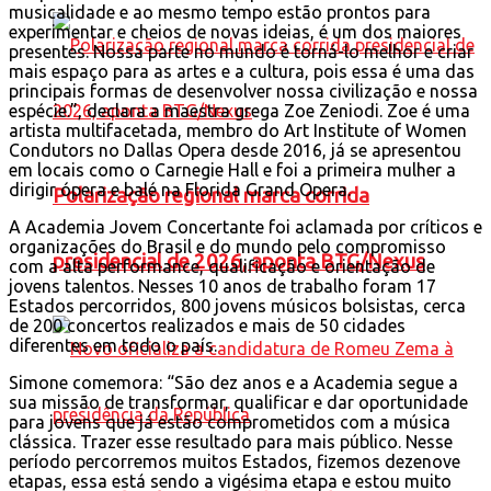
musicalidade e ao mesmo tempo estão prontos para
experimentar e cheios de novas ideias, é um dos maiores
presentes. Nossa parte no mundo é torná-lo melhor e criar
mais espaço para as artes e a cultura, pois essa é uma das
principais formas de desenvolver nossa civilização e nossa
espécie.”, declara a maestra grega Zoe Zeniodi. Zoe é uma
artista multifacetada, membro do Art Institute of Women
Condutors no Dallas Opera desde 2016, já se apresentou
em locais como o Carnegie Hall e foi a primeira mulher a
dirigir ópera e balé na Florida Grand Opera.
Polarização regional marca corrida
A Academia Jovem Concertante foi aclamada por críticos e
organizações do Brasil e do mundo pelo compromisso
presidencial de 2026, aponta BTG/Nexus
com a alta performance, qualificação e orientação de
jovens talentos. Nesses 10 anos de trabalho foram 17
Estados percorridos, 800 jovens músicos bolsistas, cerca
de 200 concertos realizados e mais de 50 cidades
diferentes em todo o país.
Simone comemora: “São dez anos e a Academia segue a
sua missão de transformar, qualificar e dar oportunidade
para jovens que já estão comprometidos com a música
clássica. Trazer esse resultado para mais público. Nesse
período percorremos muitos Estados, fizemos dezenove
etapas, essa está sendo a vigésima etapa e estou muito