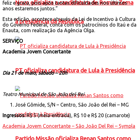
Novo oficializa a candidatura de Romeu Zema
feliz e grata, pois após tantas dificuldades nos últimos
anos estaremos juntos.”
Esta edição, acontece através da Lei de Incentivo à Cultura
à presidência da República
do Governo Federal, conta com os patrocínios do Itaú e da
Enauta, com realização da Agência Olga.
SERVIÇO
Academia Jovem Concertante
PT oficializa candidatura de Lula à Presidência
Dia 21 de maio, sábado – 20h
Teatro Municipal de São João del-Rei
José Gômide, S/N – Centro, São João del Rei – MG
Ingressos:
R$ 5 (meia-entrada), R$ 10 e R$ 20 (camarote)
Academia Jovem Concertante – São João Del Rei – Sympla
Partido Missão oficializa Renan Santos como