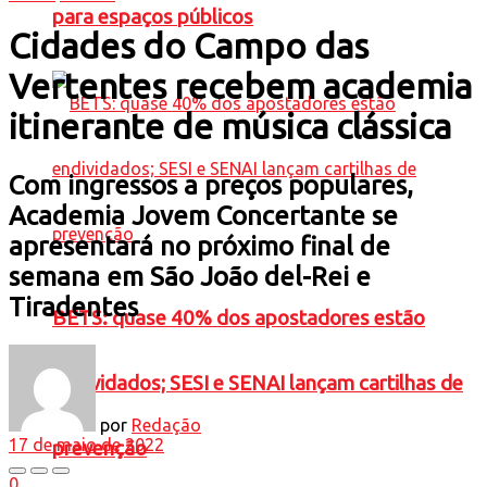
para espaços públicos
Cidades do Campo das
Vertentes recebem academia
itinerante de música clássica
Com ingressos a preços populares,
Academia Jovem Concertante se
apresentará no próximo final de
semana em São João del-Rei e
Tiradentes
BETS: quase 40% dos apostadores estão
endividados; SESI e SENAI lançam cartilhas de
por
Redação
17 de maio de 2022
prevenção
0