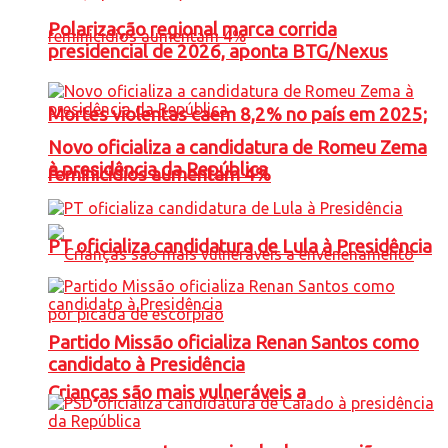
Polarização regional marca corrida
presidencial de 2026, aponta BTG/Nexus
Mortes violentas caem 8,2% no país em 2025;
Novo oficializa a candidatura de Romeu Zema
à presidência da República
feminicídios aumentam 4%
PT oficializa candidatura de Lula à Presidência
Partido Missão oficializa Renan Santos como
candidato à Presidência
Crianças são mais vulneráveis a