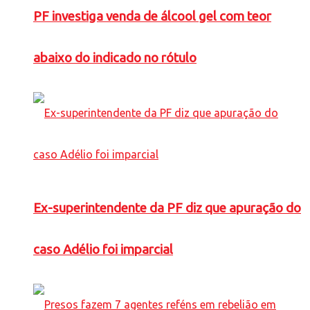
PF investiga venda de álcool gel com teor
abaixo do indicado no rótulo
Ex-superintendente da PF diz que apuração do
caso Adélio foi imparcial