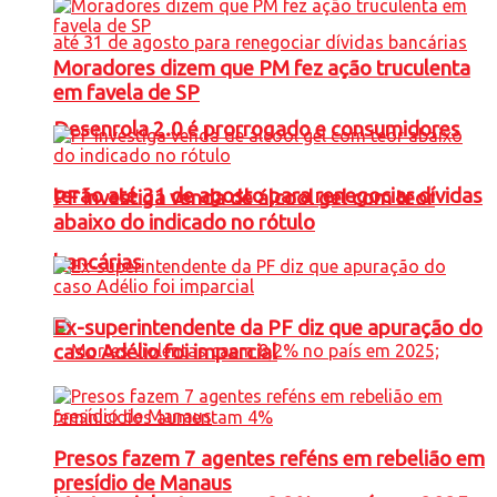
Moradores dizem que PM fez ação truculenta
em favela de SP
Desenrola 2.0 é prorrogado e consumidores
terão até 31 de agosto para renegociar dívidas
PF investiga venda de álcool gel com teor
abaixo do indicado no rótulo
bancárias
Ex-superintendente da PF diz que apuração do
caso Adélio foi imparcial
Presos fazem 7 agentes reféns em rebelião em
presídio de Manaus