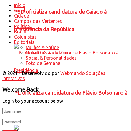
Início
Geral
PSD oficializa candidatura de Caiado à
Cidade
Campos das Vertentes
Política
presidência da República
Brasil
Colunistas
Editoriais
Mulher & Saúde
Nota 10 & Nota Zero
Social & Personalidades
Foto da Semana
© 2021 - Desenvolvido por
Webmundo Soluções
Interativas
Welcome Back!
PL oficializa candidatura de Flávio Bolsonaro à
Login to your account below
Presidência