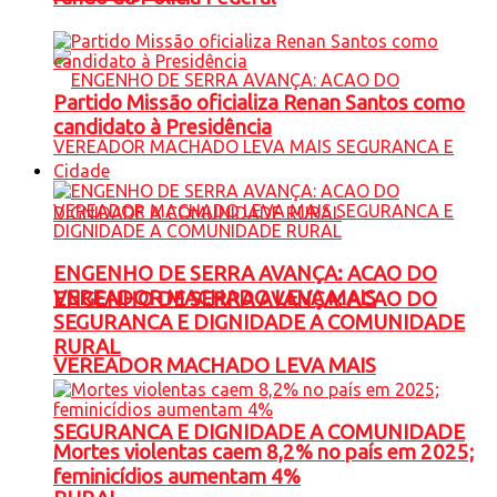
Partido Missão oficializa Renan Santos como
candidato à Presidência
Cidade
ENGENHO DE SERRA AVANÇA: ACAO DO
VEREADOR MACHADO LEVA MAIS
ENGENHO DE SERRA AVANÇA: ACAO DO
SEGURANCA E DIGNIDADE A COMUNIDADE
RURAL
VEREADOR MACHADO LEVA MAIS
SEGURANCA E DIGNIDADE A COMUNIDADE
Mortes violentas caem 8,2% no país em 2025;
feminicídios aumentam 4%