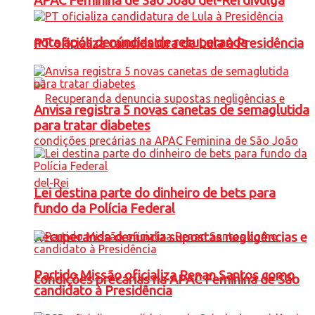
APAC Feminina de São João del-Rei divulga
nota após denúncias de recuperanda
PT oficializa candidatura de Lula à Presidência
Anvisa registra 5 novas canetas de semaglutida
para tratar diabetes
Lei destina parte do dinheiro de bets para
fundo da Polícia Federal
Recuperanda denuncia supostas negligências e
Partido Missão oficializa Renan Santos como
condições precárias na APAC Feminina de São
candidato à Presidência