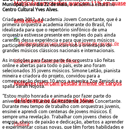
Matrículas em creches avançam 11% em quase
Municipal;
já no
dia 22 de maio,
a academia estará no
Centro Cultural Yves Alves.
Criada em 2012, a Academia Jovem Concertante, que é a
uma década
primeira orquestra academia itinerante do Brasil, foi
idealizada para que o repertório sinfônico de uma
orquestra estivesse presente em regiões do país ainda
carentes dessa experiência e para que jovens músicos
participem de práticas musicais sob a orientação de
grandes músicos clássicos nacionais e internacionais.
As inscrições para fazer parte da orquestra são feitas
online e abertas para todo o país, este ano foram
selecionados 35 jovens músicos. Simone Leitão, pianista
mineira e criadora do projeto, convidou para a
comemoração desses 10 anos a maestra Zoe Zeniodi e a
Mulheres reforçam gestão à frente de cargos
spalla Sarah Nojosa.
“Estou muito honrada e animada por fazer parte do
de liderança no Governo de Minas
aniversário de 10 anos da Academia Jovem Concertante.
Durante meu tempo de trabalho com orquestras juvenis,
ensinei e aprendi com centenas de jovens músicos. É
sempre uma revelação. Trabalhar com jovens cheios de
energia, cheios de paixão e dedicação, abertos a aprender
Política
e experimentar coisas novas, que têm fortes habilidades e