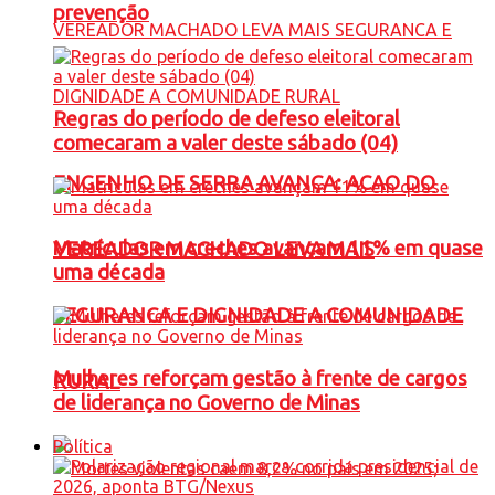
prevenção
Regras do período de defeso eleitoral
comecaram a valer deste sábado (04)
ENGENHO DE SERRA AVANÇA: ACAO DO
Matrículas em creches avançam 11% em quase
VEREADOR MACHADO LEVA MAIS
uma década
SEGURANCA E DIGNIDADE A COMUNIDADE
Mulheres reforçam gestão à frente de cargos
RURAL
de liderança no Governo de Minas
Política