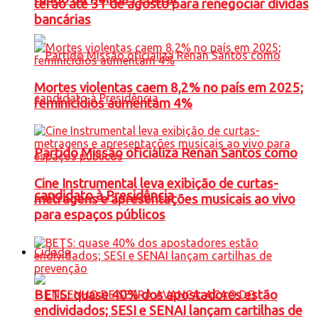
terão até 31 de agosto para renegociar dívidas
bancárias
Mortes violentas caem 8,2% no país em 2025;
feminicídios aumentam 4%
Partido Missão oficializa Renan Santos como
Cine Instrumental leva exibição de curtas-
candidato à Presidência
metragens e apresentações musicais ao vivo
para espaços públicos
Cidade
BETS: quase 40% dos apostadores estão
endividados; SESI e SENAI lançam cartilhas de