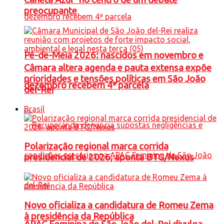
preocupante
Pé-de-Meia 2026: nascidos em novembro e
Câmara altera agenda e pauta extensa expõe
prioridades e tensões políticas em São João
dezembro recebem 4ª parcela
del-Rei
Brasil
Polarização regional marca corrida
presidencial de 2026, aponta BTG/Nexus
Novo oficializa a candidatura de Romeu Zema
à presidência da República