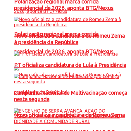
Polarização regional marca corrida
presidencial de 2026, aponta BTG/Nexus
Polarização regional marca corrida
Novo oficializa a candidatura de Romeu Zema
à presidência da República
presidencial de 2026, aponta BTG/Nexus
PT oficializa candidatura de Lula à Presidência
Campanha Nacional de Multivacinação começa
nesta segunda
Novo oficializa a candidatura de Romeu Zema