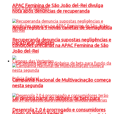
APAC Feminina de São João del-Rei divulga
nota após denúncias de recuperanda
Anvisa registra 5 novas canetas de semaglutida
Recuperanda denuncia supostas negligências e
para tratar diabetes
condições precárias na APAC Feminina de São
João del-Rei
Campos das Vertentes
Campanha Nacional de Multivacinação começa
nesta segunda
Lei destina parte do dinheiro de bets para
Desenrola 2.0 é prorrogado e consumidores
fundo da Polícia Federal