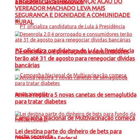
ENGENHO DE SERRA AVANÇA: ACAO DO
à presidência da República
VEREADOR MACHADO LEVA MAIS
SEGURANCA E DIGNIDADE A COMUNIDADE
RURAL
PT oficializa candidatura de Lula à Presidência
Desenrola 2.0 é prorrogado e consumidores
terão até 31 de agosto para renegociar dívidas
bancárias
Anvisa registra 5 novas canetas de semaglutida
para tratar diabetes
Campanha Nacional de Multivacinação começa
Lei destina parte do dinheiro de bets para
nesta segunda
fundo da Polícia Federal