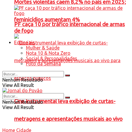
Mortes violentas caem 8,2% no país em 2025;
feminicídios aumentam 4%
PF caça 10 por tráfico internacional de armas
de fogo
Editoriais
Mulher & Saúde
Nota 10 & Nota Zero
Social & Personalidades
Foto da Semana
Nenhum Resultado
View All Result
Cine Instrumental leva exibição de curtas-
Nenhum Resultado
View All Result
metragens e apresentações musicais ao vivo
Home
Cidade