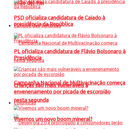
João del-Rei
PSD oficializa candidatura de Caiado à
presidência da República
Campos das Vertentes
PL oficializa candidatura de Flávio Bolsonaro à
Presidência
Campanha Nacional de Multivacinação começa
Crianças são mais vulneráveis a
envenenamento por picada de escorpião
nesta segunda
Colunistas
Vivemos um novo boom mineral?