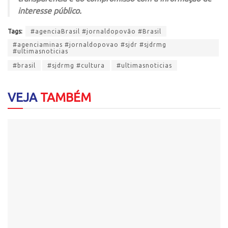
interesse público.
Tags:
#agenciaBrasil #jornaldopovão #Brasil
#agenciaminas #jornaldopovao #sjdr #sjdrmg
#ultimasnoticias
#brasil
#sjdrmg #cultura
#ultimasnoticias
VEJA
TAMBÉM