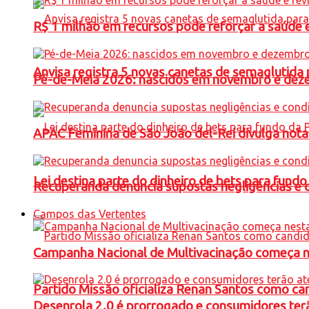
R$ 1 milhão em recursos pode reforçar a saúde e 
Anvisa registra 5 novas canetas de semaglutida 
Pé-de-Meia 2026: nascidos em novembro e dez
APAC Feminina de São João del-Rei divulga not
Lei destina parte do dinheiro de bets para fundo
Recuperanda denuncia supostas negligências e 
Campos das Vertentes
Campanha Nacional de Multivacinação começa 
Partido Missão oficializa Renan Santos como ca
Desenrola 2.0 é prorrogado e consumidores terã