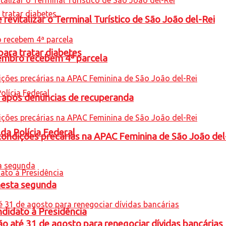
revitalizar o Terminal Turístico de São João del-Rei
para tratar diabetes
embro recebem 4ª parcela
a após denúncias de recuperanda
 da Polícia Federal
condições precárias na APAC Feminina de São João del
nesta segunda
ndidato à Presidência
o até 31 de agosto para renegociar dívidas bancárias