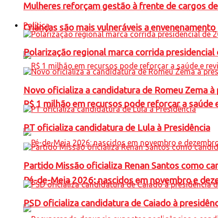
Mulheres reforçam gestão à frente de cargos de
Política
Crianças são mais vulneráveis a envenenamento 
Polarização regional marca corrida presidencia
Novo oficializa a candidatura de Romeu Zema à 
R$ 1 milhão em recursos pode reforçar a saúde e 
PT oficializa candidatura de Lula à Presidência
Partido Missão oficializa Renan Santos como ca
Pé-de-Meia 2026: nascidos em novembro e dez
PSD oficializa candidatura de Caiado à presidên