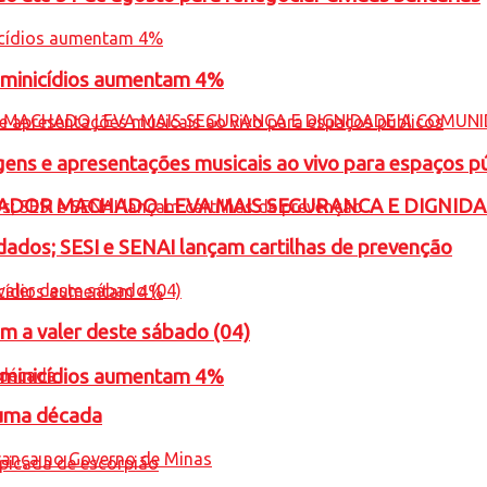
feminicídios aumentam 4%
gens e apresentações musicais ao vivo para espaços p
ADOR MACHADO LEVA MAIS SEGURANCA E DIGNID
ados; SESI e SENAI lançam cartilhas de prevenção
m a valer deste sábado (04)
feminicídios aumentam 4%
 uma década