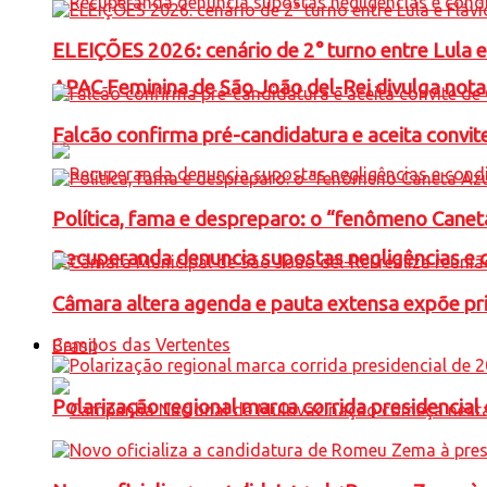
ELEIÇÕES 2026: cenário de 2° turno entre Lula 
APAC Feminina de São João del-Rei divulga not
Falcão confirma pré-candidatura e aceita convit
Política, fama e despreparo: o “fenômeno Cane
Recuperanda denuncia supostas negligências e 
Câmara altera agenda e pauta extensa expõe pri
Campos das Vertentes
Brasil
Polarização regional marca corrida presidencia