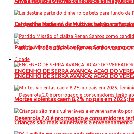
Anvisa registra 5 novas canetas de semaglutida 
Campanha Nacional de Multivacinação começa 
Lei destina parte do dinheiro de bets para fundo
Partido Missão oficializa Renan Santos como ca
Cidade
ENGENHO DE SERRA AVANÇA: ACAO DO VERE
ENGENHO DE SERRA AVANÇA: ACAO DO VERE
Mortes violentas caem 8,2% no país em 2025; 
Desenrola 2.0 é prorrogado e consumidores terã
Crianças são mais vulneráveis a envenenamento 