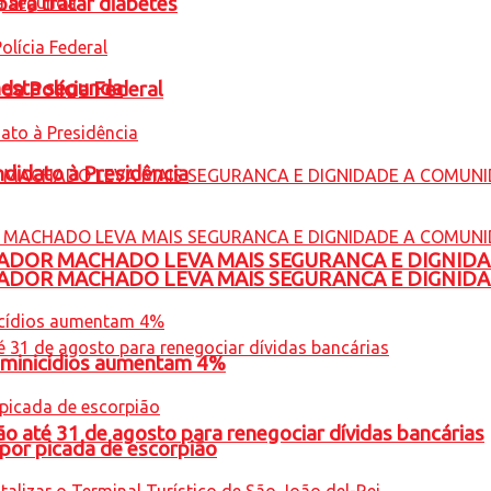
para tratar diabetes
nesta segunda
 da Polícia Federal
ndidato à Presidência
ADOR MACHADO LEVA MAIS SEGURANCA E DIGNID
ADOR MACHADO LEVA MAIS SEGURANCA E DIGNID
feminicídios aumentam 4%
o até 31 de agosto para renegociar dívidas bancárias
por picada de escorpião