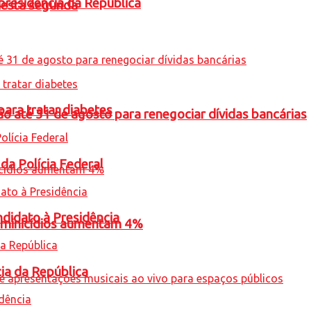
presidência da República
nesta segunda
para tratar diabetes
o até 31 de agosto para renegociar dívidas bancárias
 da Polícia Federal
ndidato à Presidência
feminicídios aumentam 4%
cia da República