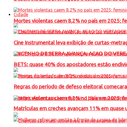
Cidade
Mortes violentas caem 8,2% no país em 2025; 
Cine Instrumental leva exibição de curtas-metra
ENGENHO DE SERRA AVANÇA: ACAO DO VERE
BETS: quase 40% dos apostadores estão endivid
Regras do período de defeso eleitoral comecara
Mortes violentas caem 8,2% no país em 2025; 
Matrículas em creches avançam 11% em quase