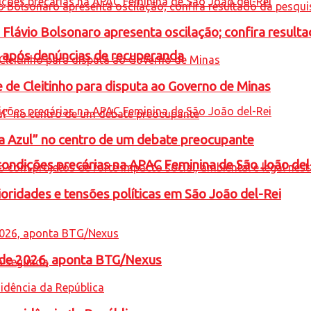
e Flávio Bolsonaro apresenta oscilação; confira resul
a após denúncias de recuperanda
e de Cleitinho para disputa ao Governo de Minas
ta Azul” no centro de um debate preocupante
condições precárias na APAC Feminina de São João del
oridades e tensões políticas em São João del-Rei
l de 2026, aponta BTG/Nexus