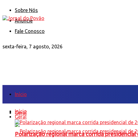
Sobre Nós
Anuncie
Fale Conosco
sexta-feira, 7 agosto, 2026
Início
Início
Geral
Geral
Polarização regional marca corrida presidencia