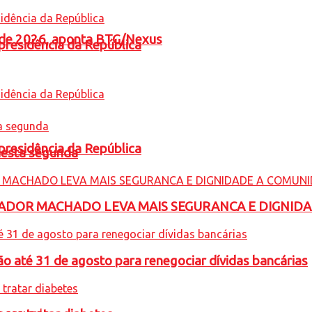
l de 2026, aponta BTG/Nexus
presidência da República
presidência da República
nesta segunda
ADOR MACHADO LEVA MAIS SEGURANCA E DIGNID
o até 31 de agosto para renegociar dívidas bancárias