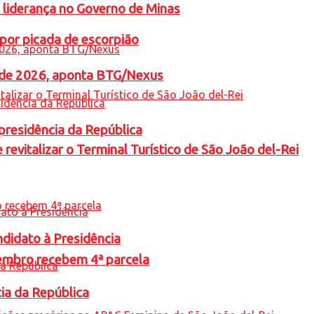
 liderança no Governo de Minas
por picada de escorpião
l de 2026, aponta BTG/Nexus
presidência da República
revitalizar o Terminal Turístico de São João del-Rei
ndidato à Presidência
embro recebem 4ª parcela
cia da República