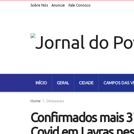
Sobre Nós
Anuncie
Fale Conosco
INÍCIO
GERAL
CIDADE
CAMPOS DAS V
Home
Destaques
Confirmados mais 3
Covid em Lavras nes