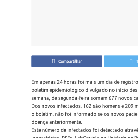
Compartilhar
T
Em apenas 24 horas foi mais um dia de registr
boletim epidemiológico divulgado no início des
semana, de segunda-feira somam 677 novos ca
Dos novos infectados, 162 são homens e 209 m
o boletim, não foi informado se os novos pacien
doença anteriormente.
Este número de infectados foi detectado atravé
laboratórios, PSFs, LabCovid e na Unidade de