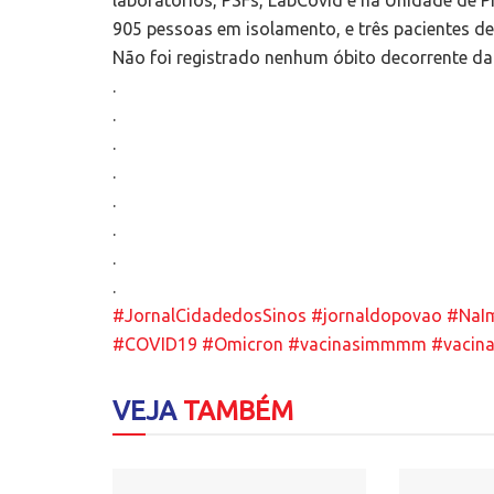
905 pessoas em isolamento, e três pacientes de 
Não foi registrado nenhum óbito decorrente da 
.
.
.
.
.
.
.
.
#JornalCidadedosSinos
#jornaldopovao
#NaI
#COVID19
#Omicron
#vacinasimmmm
#vacina
VEJA
TAMBÉM