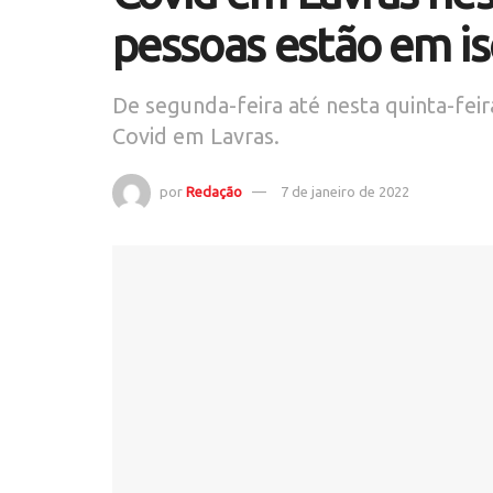
pessoas estão em i
De segunda-feira até nesta quinta-fei
Covid em Lavras.
por
Redação
7 de janeiro de 2022