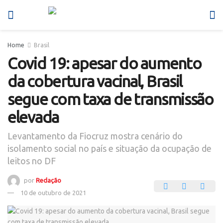
Home
Brasil
Covid 19: apesar do aumento
da cobertura vacinal, Brasil
segue com taxa de transmissão
elevada
Levantamento da Fiocruz mostra cenário do
isolamento social no país e situação da ocupação de
leitos no DF
por
Redação
10 de outubro de 2021