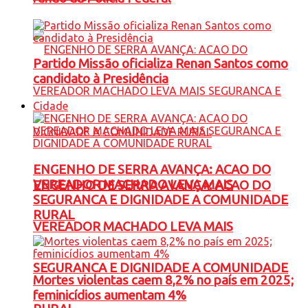
Partido Missão oficializa Renan Santos como
candidato à Presidência
Cidade
ENGENHO DE SERRA AVANÇA: ACAO DO
VEREADOR MACHADO LEVA MAIS
ENGENHO DE SERRA AVANÇA: ACAO DO
SEGURANCA E DIGNIDADE A COMUNIDADE
RURAL
VEREADOR MACHADO LEVA MAIS
SEGURANCA E DIGNIDADE A COMUNIDADE
Mortes violentas caem 8,2% no país em 2025;
feminicídios aumentam 4%