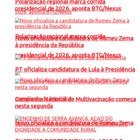
Polarização regional marca corrida
presidencial de 2026, aponta BTG/Nexus
Polarização regional marca corrida
Novo oficializa a candidatura de Romeu Zema
à presidência da República
presidencial de 2026, aponta BTG/Nexus
PT oficializa candidatura de Lula à Presidência
Campanha Nacional de Multivacinação começa
nesta segunda
Novo oficializa a candidatura de Romeu Zema