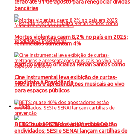
terão até 31 de agosto para renegociar dívidas
bancárias
Mortes violentas caem 8,2% no país em 2025;
feminicídios aumentam 4%
Partido Missão oficializa Renan Santos como
Cine Instrumental leva exibição de curtas-
candidato à Presidência
metragens e apresentações musicais ao vivo
para espaços públicos
Cidade
BETS: quase 40% dos apostadores estão
endividados; SESI e SENAI lançam cartilhas de