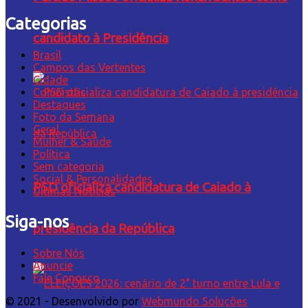
Categorias
candidato à Presidência
Brasil
Campos das Vertentes
Cidade
Colunistas
Destaques
Foto da Semana
Geral
Mulher & Saúde
Política
Sem categoria
Social & Personalidades
PSD oficializa candidatura de Caiado à
Últimas Notícias
Siga-nos
presidência da República
Sobre Nós
Anuncie
Fale Conosco
© 2021 - Desenvolvido por
Webmundo Soluções