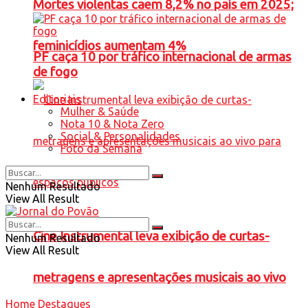
Mortes violentas caem 8,2% no país em 2025;
feminicídios aumentam 4%
PF caça 10 por tráfico internacional de armas
de fogo
Editoriais
Mulher & Saúde
Nota 10 & Nota Zero
Social & Personalidades
Foto da Semana
Nenhum Resultado
View All Result
Cine Instrumental leva exibição de curtas-
Nenhum Resultado
View All Result
metragens e apresentações musicais ao vivo
Home
Destaques