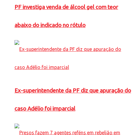
PF investiga venda de álcool gel com teor
abaixo do indicado no rótulo
Ex-superintendente da PF diz que apuração do
caso Adélio foi imparcial