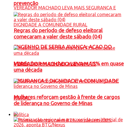
prevenção
Regras do período de defeso eleitoral
comecaram a valer deste sábado (04)
ENGENHO DE SERRA AVANÇA: ACAO DO
Matrículas em creches avançam 11% em quase
VEREADOR MACHADO LEVA MAIS
uma década
SEGURANCA E DIGNIDADE A COMUNIDADE
Mulheres reforçam gestão à frente de cargos
RURAL
de liderança no Governo de Minas
Política