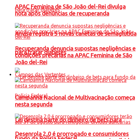
APAC Feminina de São João del-Rei divulga
nota após denúncias de recuperanda
Anvisa registra 5 novas canetas de semaglutida
Recuperanda denuncia supostas negligências e
para tratar diabetes
condições precárias na APAC Feminina de São
João del-Rei
Campos das Vertentes
Campanha Nacional de Multivacinação começa
nesta segunda
Lei destina parte do dinheiro de bets para
Desenrola 2.0 é prorrogado e consumidores
fundo da Polícia Federal