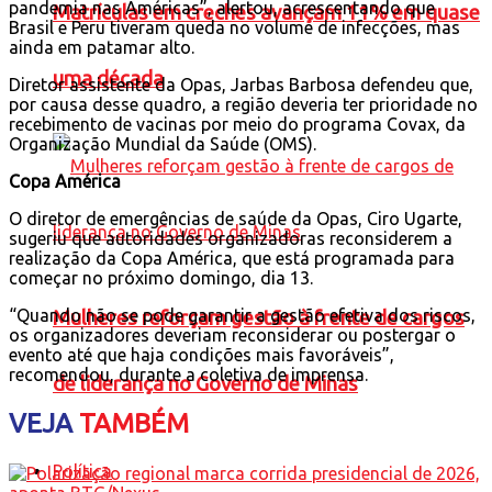
pandemia nas Américas”, alertou, acrescentando que
Matrículas em creches avançam 11% em quase
Brasil e Peru tiveram queda no volume de infecções, mas
ainda em patamar alto.
uma década
Diretor assistente da Opas, Jarbas Barbosa defendeu que,
por causa desse quadro, a região deveria ter prioridade no
recebimento de vacinas por meio do programa Covax, da
Organização Mundial da Saúde (OMS).
Copa América
O diretor de emergências de saúde da Opas, Ciro Ugarte,
sugeriu que autoridades organizadoras reconsiderem a
realização da Copa América, que está programada para
começar no próximo domingo, dia 13.
“Quando não se pode garantir a gestão efetiva dos riscos,
Mulheres reforçam gestão à frente de cargos
os organizadores deveriam reconsiderar ou postergar o
evento até que haja condições mais favoráveis”,
recomendou, durante a coletiva de imprensa.
de liderança no Governo de Minas
VEJA
TAMBÉM
Política