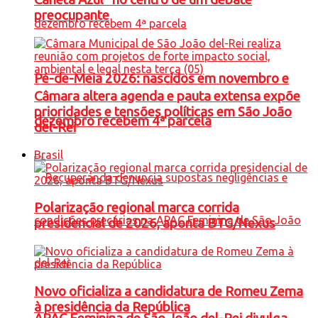
preocupante
Pé-de-Meia 2026: nascidos em novembro e
Câmara altera agenda e pauta extensa expõe
prioridades e tensões políticas em São João
dezembro recebem 4ª parcela
del-Rei
Brasil
Polarização regional marca corrida
presidencial de 2026, aponta BTG/Nexus
Novo oficializa a candidatura de Romeu Zema
à presidência da República