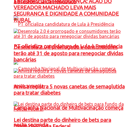
ENGENHO DE SERRA AVANÇA: ACAO DO
à presidência da República
VEREADOR MACHADO LEVA MAIS
SEGURANCA E DIGNIDADE A COMUNIDADE
RURAL
PT oficializa candidatura de Lula à Presidência
Desenrola 2.0 é prorrogado e consumidores
terão até 31 de agosto para renegociar dívidas
bancárias
Anvisa registra 5 novas canetas de semaglutida
para tratar diabetes
Campanha Nacional de Multivacinação começa
Lei destina parte do dinheiro de bets para
nesta segunda
fundo da Polícia Federal