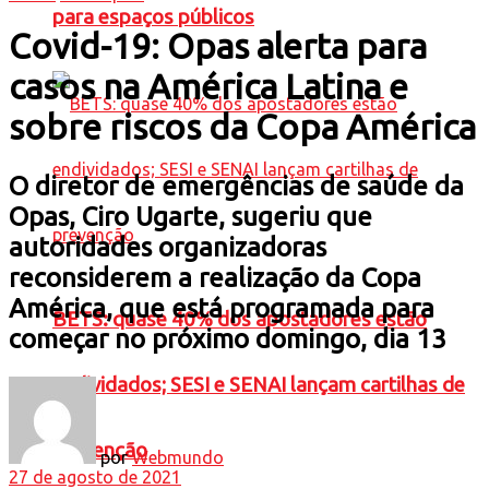
para espaços públicos
Covid-19: Opas alerta para
casos na América Latina e
sobre riscos da Copa América
O diretor de emergências de saúde da
Opas, Ciro Ugarte, sugeriu que
autoridades organizadoras
reconsiderem a realização da Copa
América, que está programada para
BETS: quase 40% dos apostadores estão
começar no próximo domingo, dia 13
endividados; SESI e SENAI lançam cartilhas de
prevenção
por
Webmundo
27 de agosto de 2021