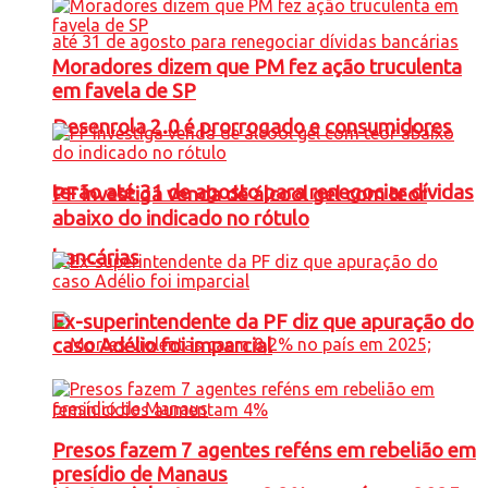
Moradores dizem que PM fez ação truculenta
em favela de SP
Desenrola 2.0 é prorrogado e consumidores
terão até 31 de agosto para renegociar dívidas
PF investiga venda de álcool gel com teor
abaixo do indicado no rótulo
bancárias
Ex-superintendente da PF diz que apuração do
caso Adélio foi imparcial
Presos fazem 7 agentes reféns em rebelião em
presídio de Manaus