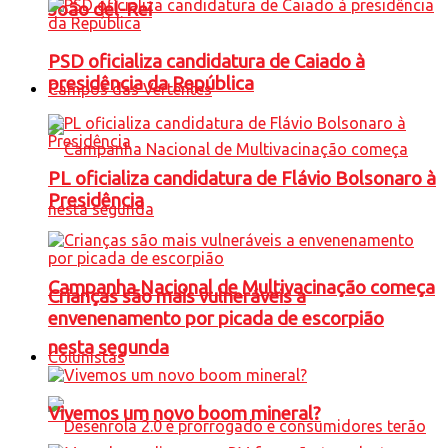
João del-Rei
PSD oficializa candidatura de Caiado à
presidência da República
Campos das Vertentes
PL oficializa candidatura de Flávio Bolsonaro à
Presidência
Campanha Nacional de Multivacinação começa
Crianças são mais vulneráveis a
envenenamento por picada de escorpião
nesta segunda
Colunistas
Vivemos um novo boom mineral?