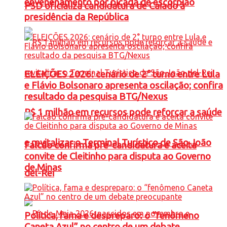
envenenamento por picada de escorpião
PSD oficializa candidatura de Caiado à
presidência da República
ELEIÇÕES 2026: cenário de 2° turno entre Lula
e Flávio Bolsonaro apresenta oscilação; confira
resultado da pesquisa BTG/Nexus
R$ 1 milhão em recursos pode reforçar a saúde
e revitalizar o Terminal Turístico de São João
Falcão confirma pré-candidatura e aceita
convite de Cleitinho para disputa ao Governo
de Minas
del-Rei
Política, fama e despreparo: o “fenômeno
Caneta Azul” no centro de um debate