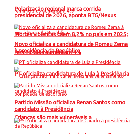
Polarização regional marca corrida
presidencial de 2026, aponta BTG/Nexus
Mortes violentas caem 8,2% no país em 2025;
Novo oficializa a candidatura de Romeu Zema
à presidência da República
feminicídios aumentam 4%
PT oficializa candidatura de Lula à Presidência
Partido Missão oficializa Renan Santos como
candidato à Presidência
Crianças são mais vulneráveis a