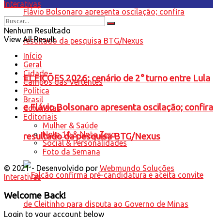
Interativas
Nenhum Resultado
View All Result
Início
Geral
Cidade
ELEIÇÕES 2026: cenário de 2° turno entre Lula
Campos das Vertentes
Política
Brasil
e Flávio Bolsonaro apresenta oscilação; confira
Colunistas
Editoriais
Mulher & Saúde
Nota 10 & Nota Zero
resultado da pesquisa BTG/Nexus
Social & Personalidades
Foto da Semana
© 2021 - Desenvolvido por
Webmundo Soluções
Interativas
Welcome Back!
Login to your account below