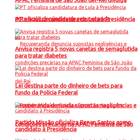
APAC Feminina de São João del-Rei divulga
nota após denúncias de recuperanda
PT oficializa candidatura de Lula à Presidência
Anvisa registra 5 novas canetas de semaglutida
para tratar diabetes
Lei destina parte do dinheiro de bets para
fundo da Polícia Federal
Recuperanda denuncia supostas negligências e
Partido Missão oficializa Renan Santos como
condições precárias na APAC Feminina de São
candidato à Presidência