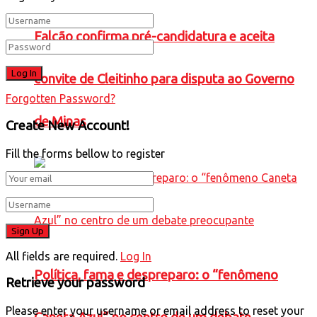
Falcão confirma pré-candidatura e aceita
convite de Cleitinho para disputa ao Governo
Forgotten Password?
de Minas
Create New Account!
Fill the forms bellow to register
All fields are required.
Log In
Política, fama e despreparo: o “fenômeno
Retrieve your password
Please enter your username or email address to reset your