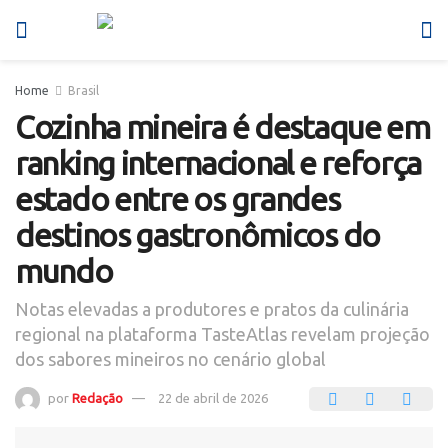
Home
Brasil
Cozinha mineira é destaque em
ranking internacional e reforça
estado entre os grandes
destinos gastronômicos do
mundo
Notas elevadas a produtores e pratos da culinária
regional na plataforma TasteAtlas revelam projeção
dos sabores mineiros no cenário global
por
Redação
22 de abril de 2026