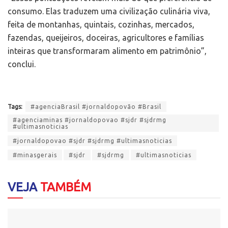
consumo. Elas traduzem uma civilização culinária viva,
feita de montanhas, quintais, cozinhas, mercados,
fazendas, queijeiros, doceiras, agricultores e famílias
inteiras que transformaram alimento em patrimônio”,
conclui.
Tags:
#agenciaBrasil #jornaldopovão #Brasil
#agenciaminas #jornaldopovao #sjdr #sjdrmg
#ultimasnoticias
#jornaldopovao #sjdr #sjdrmg #ultimasnoticias
#minasgerais
#sjdr
#sjdrmg
#ultimasnoticias
VEJA
TAMBÉM