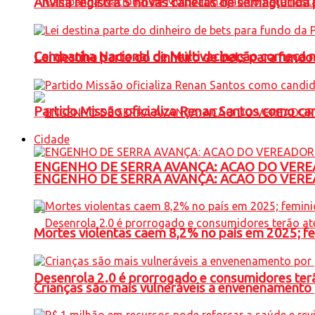
Anvisa registra 5 novas canetas de semaglutida 
Campanha Nacional de Multivacinação começa 
Lei destina parte do dinheiro de bets para fundo
Partido Missão oficializa Renan Santos como ca
Cidade
ENGENHO DE SERRA AVANÇA: ACAO DO VERE
ENGENHO DE SERRA AVANÇA: ACAO DO VERE
Mortes violentas caem 8,2% no país em 2025; 
Desenrola 2.0 é prorrogado e consumidores terã
Crianças são mais vulneráveis a envenenamento 