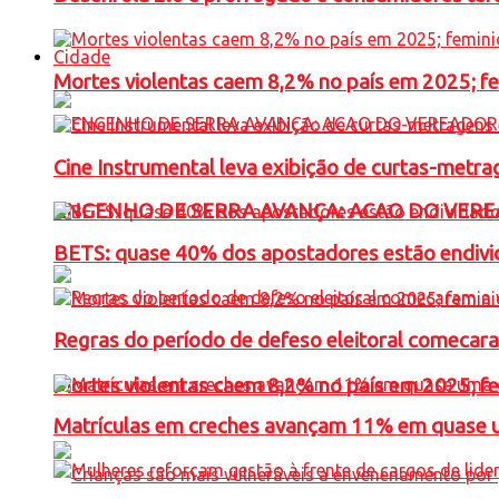
Cidade
Mortes violentas caem 8,2% no país em 2025; 
Cine Instrumental leva exibição de curtas-metra
ENGENHO DE SERRA AVANÇA: ACAO DO VERE
BETS: quase 40% dos apostadores estão endivid
Regras do período de defeso eleitoral comecara
Mortes violentas caem 8,2% no país em 2025; 
Matrículas em creches avançam 11% em quase