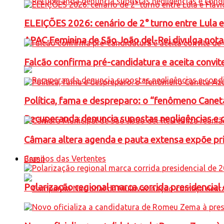
ELEIÇÕES 2026: cenário de 2° turno entre Lula 
APAC Feminina de São João del-Rei divulga not
Falcão confirma pré-candidatura e aceita convit
Política, fama e despreparo: o “fenômeno Cane
Recuperanda denuncia supostas negligências e 
Câmara altera agenda e pauta extensa expõe pri
Campos das Vertentes
Brasil
Polarização regional marca corrida presidencia