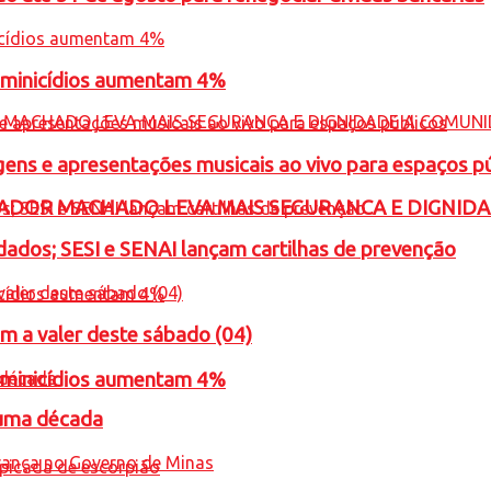
feminicídios aumentam 4%
gens e apresentações musicais ao vivo para espaços p
ADOR MACHADO LEVA MAIS SEGURANCA E DIGNID
ados; SESI e SENAI lançam cartilhas de prevenção
m a valer deste sábado (04)
feminicídios aumentam 4%
 uma década