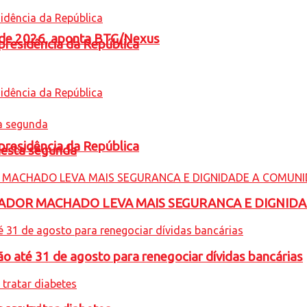
l de 2026, aponta BTG/Nexus
presidência da República
presidência da República
nesta segunda
ADOR MACHADO LEVA MAIS SEGURANCA E DIGNID
o até 31 de agosto para renegociar dívidas bancárias