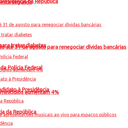
presidência da República
nesta segunda
para tratar diabetes
o até 31 de agosto para renegociar dívidas bancárias
 da Polícia Federal
ndidato à Presidência
feminicídios aumentam 4%
cia da República