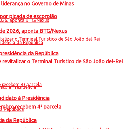
 liderança no Governo de Minas
por picada de escorpião
l de 2026, aponta BTG/Nexus
presidência da República
revitalizar o Terminal Turístico de São João del-Rei
ndidato à Presidência
embro recebem 4ª parcela
cia da República