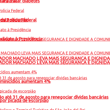
para tratar diabetes
nesta segunda
 da Polícia Federal
ndidato à Presidência
ADOR MACHADO LEVA MAIS SEGURANCA E DIGNID
ADOR MACHADO LEVA MAIS SEGURANCA E DIGNID
feminicídios aumentam 4%
o até 31 de agosto para renegociar dívidas bancárias
por picada de escorpião