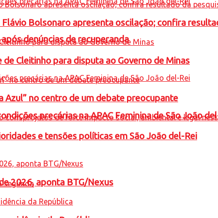
e Flávio Bolsonaro apresenta oscilação; confira resul
a após denúncias de recuperanda
e de Cleitinho para disputa ao Governo de Minas
ta Azul” no centro de um debate preocupante
condições precárias na APAC Feminina de São João del
oridades e tensões políticas em São João del-Rei
l de 2026, aponta BTG/Nexus