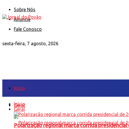
Sobre Nós
Anuncie
Fale Conosco
sexta-feira, 7 agosto, 2026
Início
Início
Geral
Geral
Polarização regional marca corrida presidencia