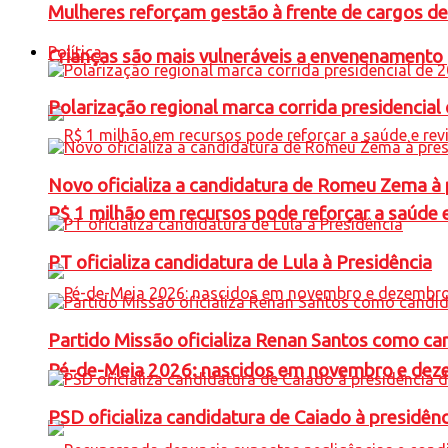
Mulheres reforçam gestão à frente de cargos de
Política
Crianças são mais vulneráveis a envenenamento 
Polarização regional marca corrida presidencia
Novo oficializa a candidatura de Romeu Zema à 
R$ 1 milhão em recursos pode reforçar a saúde e 
PT oficializa candidatura de Lula à Presidência
Partido Missão oficializa Renan Santos como ca
Pé-de-Meia 2026: nascidos em novembro e dez
PSD oficializa candidatura de Caiado à presidên