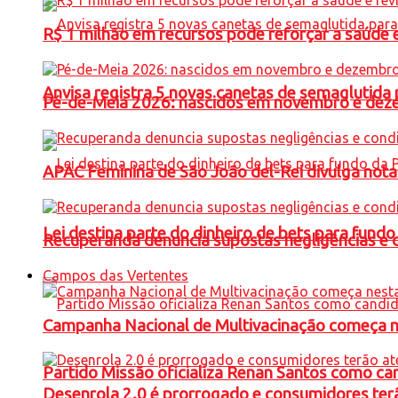
R$ 1 milhão em recursos pode reforçar a saúde e 
Anvisa registra 5 novas canetas de semaglutida 
Pé-de-Meia 2026: nascidos em novembro e dez
APAC Feminina de São João del-Rei divulga not
Lei destina parte do dinheiro de bets para fundo
Recuperanda denuncia supostas negligências e 
Campos das Vertentes
Campanha Nacional de Multivacinação começa 
Partido Missão oficializa Renan Santos como ca
Desenrola 2.0 é prorrogado e consumidores terã