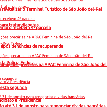
revitalizar o Terminal Turístico de São João del-Rei
para tratar diabetes
embro recebem 4ª parcela
a após denúncias de recuperanda
 da Polícia Federal
condições precárias na APAC Feminina de São João del
nesta segunda
ndidato à Presidência
o até 31 de agosto para renegociar dívidas bancárias