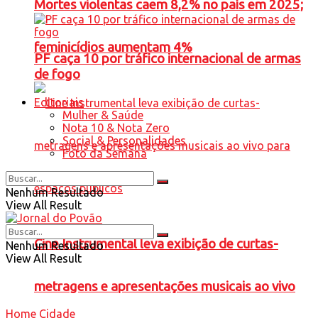
Mortes violentas caem 8,2% no país em 2025;
feminicídios aumentam 4%
PF caça 10 por tráfico internacional de armas
de fogo
Editoriais
Mulher & Saúde
Nota 10 & Nota Zero
Social & Personalidades
Foto da Semana
Nenhum Resultado
View All Result
Cine Instrumental leva exibição de curtas-
Nenhum Resultado
View All Result
metragens e apresentações musicais ao vivo
Home
Cidade