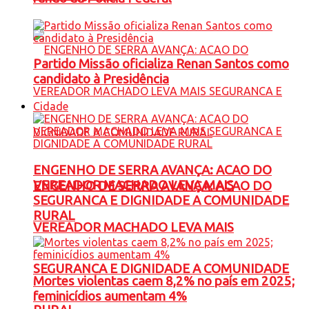
Partido Missão oficializa Renan Santos como
candidato à Presidência
Cidade
ENGENHO DE SERRA AVANÇA: ACAO DO
VEREADOR MACHADO LEVA MAIS
ENGENHO DE SERRA AVANÇA: ACAO DO
SEGURANCA E DIGNIDADE A COMUNIDADE
RURAL
VEREADOR MACHADO LEVA MAIS
SEGURANCA E DIGNIDADE A COMUNIDADE
Mortes violentas caem 8,2% no país em 2025;
feminicídios aumentam 4%