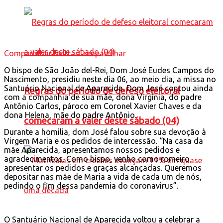
Compartilhar
Twittar
Compartilhar
O bispo de São João del-Rei, Dom José Eudes Campos do
Nascimento, presidiu neste dia 06, ao meio dia, a missa no
Santuário Nacional de Aparecida. Dom José contou ainda
Regras do período de defeso eleitoral
com a companhia de sua mãe, dona Virgínia, do padre
Antônio Carlos, pároco em Coronel Xavier Chaves e da
dona Helena, mãe do padre Antônio.
comecaram a valer deste sábado (04)
Durante a homilia, dom José falou sobre sua devoção à
Virgem Maria e os pedidos de intercessão. “Na casa da
mãe Aparecida, apresentamos nossos pedidos e
agradecimentos. Como bispo, venho como romeiro
apresentar os pedidos e graças alcançadas. Queremos
depositar nas mãe de Maria a vida de cada um de nós,
pedindo o fim dessa pandemia do coronavirus”.
O Santuário Nacional de Aparecida voltou a celebrar a