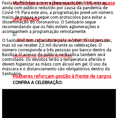
Matrículas em creches avançam 11% em quase
Festa da Padroeira com a presença de fiéis nas missas,
ainda com público reduzido por causa da pandemia de
Covid-19. Para este ano, a programação prevê um número
maior de missas e segue com protocolos para evitar a
uma década
disseminação do coronavírus. O Santuário segue
recomendando que os fiéis evitem aglomerações e
acompanhem a programação remotamente.
O Santuário tem capacidade para receber 35 mil pessoas,
mas só vai receber 2,5 mil durante as celebrações. O
número corresponde a três pessoas por banco dentro da
Basílica. O acesso do público na Basílica também será
controlado. Os devotos terão a temperatura aferida e
devem higienizar as mãos com álcool em gel. O uso da
máscara e o distanciamento são obrigatórios dentro do
Santuário.
Mulheres reforçam gestão à frente de cargos
CONFIRA A CELEBRAÇÃO:
de liderança no Governo de Minas
Política