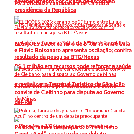
envenenamento por picada de escorpião
PSD oficializa candidatura de Caiado à
presidência da República
ELEIÇÕES 2026: cenário de 2° turno entre Lula
e Flávio Bolsonaro apresenta oscilação; confira
resultado da pesquisa BTG/Nexus
R$ 1 milhão em recursos pode reforçar a saúde
e revitalizar o Terminal Turístico de São João
Falcão confirma pré-candidatura e aceita
convite de Cleitinho para disputa ao Governo
de Minas
del-Rei
Política, fama e despreparo: o “fenômeno
Caneta Azul” no centro de um debate