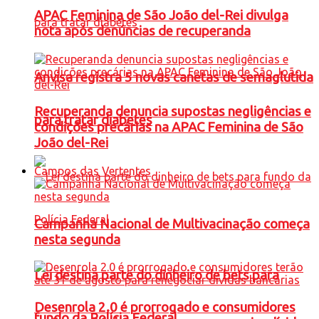
APAC Feminina de São João del-Rei divulga
nota após denúncias de recuperanda
Anvisa registra 5 novas canetas de semaglutida
Recuperanda denuncia supostas negligências e
para tratar diabetes
condições precárias na APAC Feminina de São
João del-Rei
Campos das Vertentes
Campanha Nacional de Multivacinação começa
nesta segunda
Lei destina parte do dinheiro de bets para
Desenrola 2.0 é prorrogado e consumidores
fundo da Polícia Federal