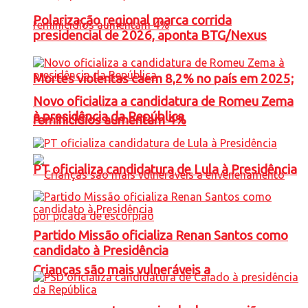
Polarização regional marca corrida
presidencial de 2026, aponta BTG/Nexus
Mortes violentas caem 8,2% no país em 2025;
Novo oficializa a candidatura de Romeu Zema
à presidência da República
feminicídios aumentam 4%
PT oficializa candidatura de Lula à Presidência
Partido Missão oficializa Renan Santos como
candidato à Presidência
Crianças são mais vulneráveis a