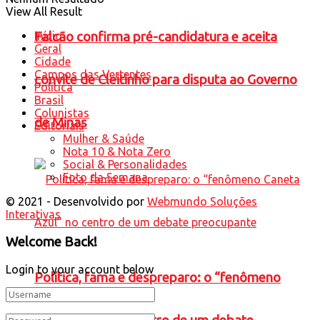
View All Result
Falcão confirma pré-candidatura e aceita
Início
Geral
Cidade
Campos das Vertentes
convite de Cleitinho para disputa ao Governo
Política
Brasil
Colunistas
de Minas
Editoriais
Mulher & Saúde
Nota 10 & Nota Zero
Social & Personalidades
Foto da Semana
© 2021 - Desenvolvido por
Webmundo Soluções
Interativas
Welcome Back!
Login to your account below
Política, fama e despreparo: o “fenômeno