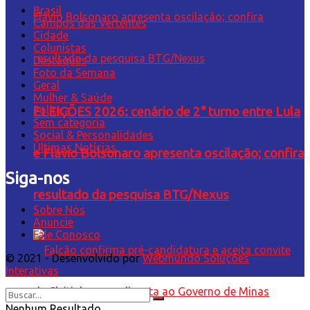
Brasil
Campos das Vertentes
Cidade
Colunistas
Destaques
Foto da Semana
Geral
Mulher & Saúde
Política
ELEIÇÕES 2026: cenário de 2° turno entre Lula
Sem categoria
Social & Personalidades
Últimas Notícias
e Flávio Bolsonaro apresenta oscilação; confira
Siga-nos
resultado da pesquisa BTG/Nexus
Sobre Nós
Anuncie
Fale Conosco
© 2021 - Desenvolvido por
Webmundo Soluções
Interativas
Nenhum Resultado