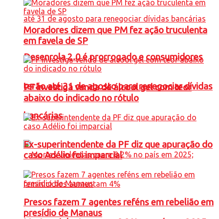
Moradores dizem que PM fez ação truculenta
em favela de SP
Desenrola 2.0 é prorrogado e consumidores
terão até 31 de agosto para renegociar dívidas
PF investiga venda de álcool gel com teor
abaixo do indicado no rótulo
bancárias
Ex-superintendente da PF diz que apuração do
caso Adélio foi imparcial
Presos fazem 7 agentes reféns em rebelião em
presídio de Manaus