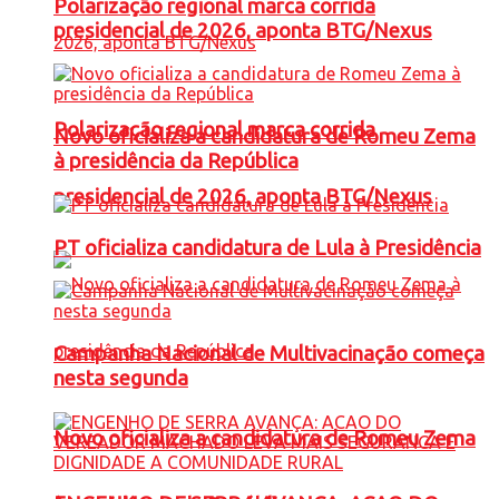
Polarização regional marca corrida
presidencial de 2026, aponta BTG/Nexus
Polarização regional marca corrida
Novo oficializa a candidatura de Romeu Zema
à presidência da República
presidencial de 2026, aponta BTG/Nexus
PT oficializa candidatura de Lula à Presidência
Campanha Nacional de Multivacinação começa
nesta segunda
Novo oficializa a candidatura de Romeu Zema