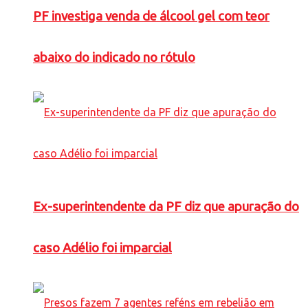
PF investiga venda de álcool gel com teor
abaixo do indicado no rótulo
Ex-superintendente da PF diz que apuração do
caso Adélio foi imparcial