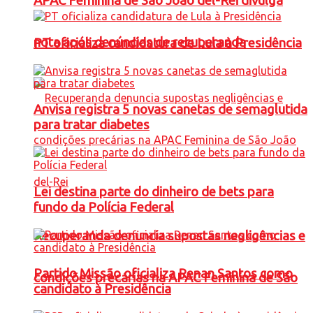
APAC Feminina de São João del-Rei divulga
nota após denúncias de recuperanda
PT oficializa candidatura de Lula à Presidência
Anvisa registra 5 novas canetas de semaglutida
para tratar diabetes
Lei destina parte do dinheiro de bets para
fundo da Polícia Federal
Recuperanda denuncia supostas negligências e
Partido Missão oficializa Renan Santos como
condições precárias na APAC Feminina de São
candidato à Presidência