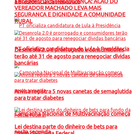
ENGENHO DE SERRA AVANÇA: ACAO DO
à presidência da República
VEREADOR MACHADO LEVA MAIS
SEGURANCA E DIGNIDADE A COMUNIDADE
RURAL
PT oficializa candidatura de Lula à Presidência
Desenrola 2.0 é prorrogado e consumidores
terão até 31 de agosto para renegociar dívidas
bancárias
Anvisa registra 5 novas canetas de semaglutida
para tratar diabetes
Campanha Nacional de Multivacinação começa
Lei destina parte do dinheiro de bets para
nesta segunda
fundo da Polícia Federal