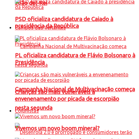
João del-Rei
PSD oficializa candidatura de Caiado à
presidência da República
Campos das Vertentes
PL oficializa candidatura de Flávio Bolsonaro à
Presidência
Campanha Nacional de Multivacinação começa
Crianças são mais vulneráveis a
envenenamento por picada de escorpião
nesta segunda
Colunistas
Vivemos um novo boom mineral?