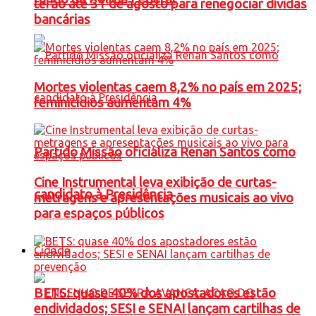
terão até 31 de agosto para renegociar dívidas
bancárias
Mortes violentas caem 8,2% no país em 2025;
feminicídios aumentam 4%
Partido Missão oficializa Renan Santos como
Cine Instrumental leva exibição de curtas-
candidato à Presidência
metragens e apresentações musicais ao vivo
para espaços públicos
Cidade
BETS: quase 40% dos apostadores estão
endividados; SESI e SENAI lançam cartilhas de