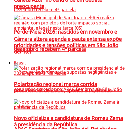
preocupante
Pé-de-Meia 2026: nascidos em novembro e
Câmara altera agenda e pauta extensa expõe
prioridades e tensões políticas em São João
dezembro recebem 4ª parcela
del-Rei
Brasil
Polarização regional marca corrida
presidencial de 2026, aponta BTG/Nexus
Novo oficializa a candidatura de Romeu Zema
à presidência da República