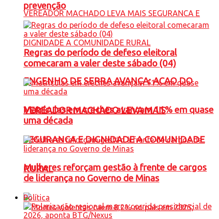
prevenção
Regras do período de defeso eleitoral
comecaram a valer deste sábado (04)
ENGENHO DE SERRA AVANÇA: ACAO DO
Matrículas em creches avançam 11% em quase
VEREADOR MACHADO LEVA MAIS
uma década
SEGURANCA E DIGNIDADE A COMUNIDADE
Mulheres reforçam gestão à frente de cargos
RURAL
de liderança no Governo de Minas
Política