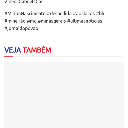
Video: Gabriel Dias
#MiltonNascimento #despedida #aoslacos #bh
#mineirão #mg #minasgerais #ultimasnoticias
#jornaldopovao
VEJA
TAMBÉM