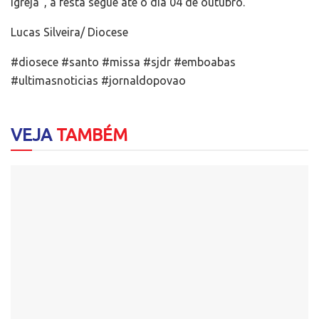
Igreja”, a festa segue até o dia 04 de outubro.
Lucas Silveira/ Diocese
#diosece #santo #missa #sjdr #emboabas
#ultimasnoticias #jornaldopovao
VEJA
TAMBÉM