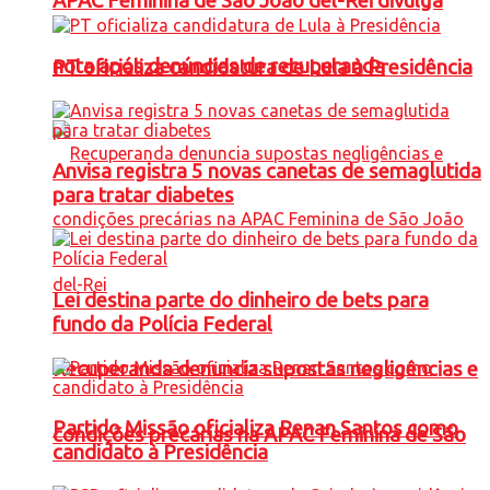
APAC Feminina de São João del-Rei divulga
nota após denúncias de recuperanda
PT oficializa candidatura de Lula à Presidência
Anvisa registra 5 novas canetas de semaglutida
para tratar diabetes
Lei destina parte do dinheiro de bets para
fundo da Polícia Federal
Recuperanda denuncia supostas negligências e
Partido Missão oficializa Renan Santos como
condições precárias na APAC Feminina de São
candidato à Presidência