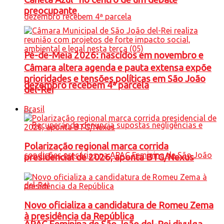
preocupante
Pé-de-Meia 2026: nascidos em novembro e
Câmara altera agenda e pauta extensa expõe
prioridades e tensões políticas em São João
dezembro recebem 4ª parcela
del-Rei
Brasil
Polarização regional marca corrida
presidencial de 2026, aponta BTG/Nexus
Novo oficializa a candidatura de Romeu Zema
à presidência da República