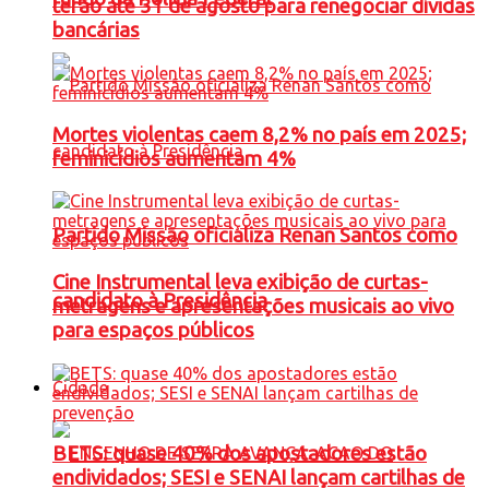
terão até 31 de agosto para renegociar dívidas
bancárias
Mortes violentas caem 8,2% no país em 2025;
feminicídios aumentam 4%
Partido Missão oficializa Renan Santos como
Cine Instrumental leva exibição de curtas-
candidato à Presidência
metragens e apresentações musicais ao vivo
para espaços públicos
Cidade
BETS: quase 40% dos apostadores estão
endividados; SESI e SENAI lançam cartilhas de