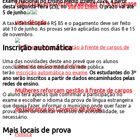
Exame Nacional do Ensino Médio (Enem) 2026, a partir
Matrículas em creches avançam 11% em quase
desta segunda-feira (25), no
site do Enem
. O prazo vai até
5 de junho.
uma década
A taxa de inscrição é R$ 85 e o pagamento deve ser feito
até 10 de junho. As provas serão aplicadas nos dias 8 e 15
de novembro.
Inscrição automática
Uma das novidades deste ano prevê que os alunos
concluintes do ensino médio da rede pública
terão
inscrição automática no exame
.
Os estudantes do 3º
ano serão inscritos a partir de dados encaminhados pelas
redes de ensino.
Mulheres reforçam gestão à frente de cargos
O aluno terá apenas que confirmar a participação no
exame e escolher o idioma da prova de língua estrangeira
que deseja fazer, informar o município onde quer fazer a
de liderança no Governo de Minas
prova, além de solicitar recursos de acessibilidade, se
necessário.
Mais locais de prova
Política