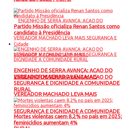
Partido Missão oficializa Renan Santos como
candidato à Presidência
Cidade
ENGENHO DE SERRA AVANÇA: ACAO DO
VEREADOR MACHADO LEVA MAIS
ENGENHO DE SERRA AVANÇA: ACAO DO
SEGURANCA E DIGNIDADE A COMUNIDADE
RURAL
VEREADOR MACHADO LEVA MAIS
SEGURANCA E DIGNIDADE A COMUNIDADE
Mortes violentas caem 8,2% no país em 2025;
feminicídios aumentam 4%