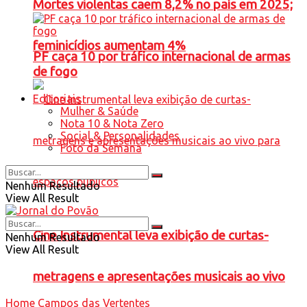
Mortes violentas caem 8,2% no país em 2025;
feminicídios aumentam 4%
PF caça 10 por tráfico internacional de armas
de fogo
Editoriais
Mulher & Saúde
Nota 10 & Nota Zero
Social & Personalidades
Foto da Semana
Nenhum Resultado
View All Result
Cine Instrumental leva exibição de curtas-
Nenhum Resultado
View All Result
metragens e apresentações musicais ao vivo
Home
Campos das Vertentes