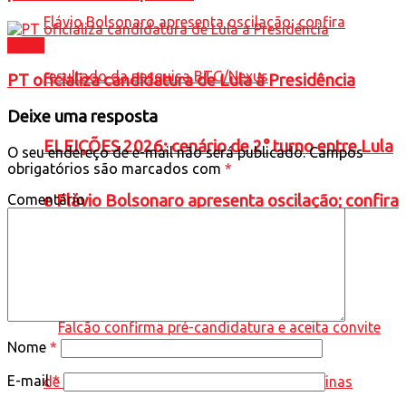
Brasil
PT oficializa candidatura de Lula à Presidência
Deixe uma resposta
ELEIÇÕES 2026: cenário de 2° turno entre Lula
O seu endereço de e-mail não será publicado.
Campos
obrigatórios são marcados com
*
Comentário
e Flávio Bolsonaro apresenta oscilação; confira
resultado da pesquisa BTG/Nexus
Nome
*
E-mail
*