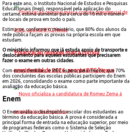
Para este ano, o Instituto Nacional de Estudos e Pesquisas
Educacionais (Inep), responsável pela aplicação do
certame, estima aumentar para cerca de 10 mil o número
de locais de prova em todo o país.
Estima-se, conforme o ministério, que 80% dos alunos da
rede pública façam as provas na própria escola em que
estudam.
O ministério informou que já estuda apoio de transporte e
Polarização regional marca corrida
deslocamento para aqueles estudantes que precisarem
fazer o exame em outras cidades
.
presidencial de 2026, aponta BTG/Nexus
Com essas medidas, o MEC espera, pelo menos, que 70%
dos concluintes das escolas públicas participem do Enem
em 2026, consolidando o exame como parte importante da
avaliação da educação básica.
Enem
O Enem avalia o desempenho escolar dos estudantes ao
término da educação básica. A prova é considerada a
principal forma de entrada na educação superior, por meio
de programas federais como o Sistema de Seleção