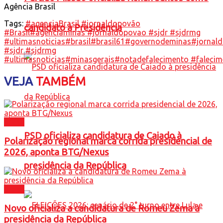
Agência Brasil
Tags:
#agenciaBrasil #jornaldopovão
candidato à Presidência
#Brasil
#agenciaminas #jornaldopovao #sjdr #sjdrmg
#ultimasnoticias
#brasil
#brasil61
#governodeminas
#jornal
#sjdr #sjdrmg
#ultimasnoticias
#minasgerais
#notadefalecimento #faleci
VEJA
TAMBÉM
Brasil
PSD oficializa candidatura de Caiado à
Polarização regional marca corrida presidencial de
2026, aponta BTG/Nexus
presidência da República
Brasil
Novo oficializa a candidatura de Romeu Zema à
presidência da República