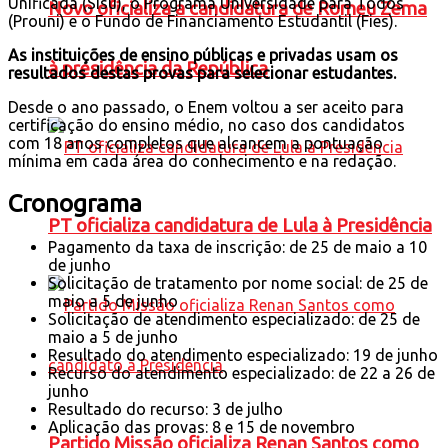
Unificada (Sisu), o Programa Universidade para Todos
Novo oficializa a candidatura de Romeu Zema
(Prouni) e o Fundo de Financiamento Estudantil (Fies).
As instituições de ensino públicas e privadas usam os
à presidência da República
resultados destas provas para selecionar estudantes.
Desde o ano passado, o Enem voltou a ser aceito para
certificação do ensino médio, no caso dos candidatos
com 18 anos completos que alcancem a pontuação
mínima em cada área do conhecimento e na redação.
Cronograma
PT oficializa candidatura de Lula à Presidência
Pagamento da taxa de inscrição: de 25 de maio a 10
de junho
Solicitação de tratamento por nome social: de 25 de
maio a 5 de junho
Solicitação de atendimento especializado: de 25 de
maio a 5 de junho
Resultado do atendimento especializado: 19 de junho
Recurso do atendimento especializado: de 22 a 26 de
junho
Resultado do recurso: 3 de julho
Aplicação das provas: 8 e 15 de novembro
Partido Missão oficializa Renan Santos como