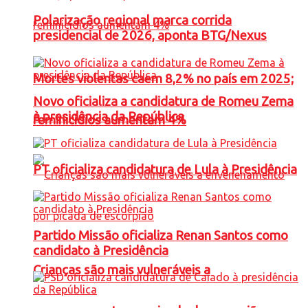
Polarização regional marca corrida
presidencial de 2026, aponta BTG/Nexus
Mortes violentas caem 8,2% no país em 2025;
Novo oficializa a candidatura de Romeu Zema
à presidência da República
feminicídios aumentam 4%
PT oficializa candidatura de Lula à Presidência
Partido Missão oficializa Renan Santos como
candidato à Presidência
Crianças são mais vulneráveis a