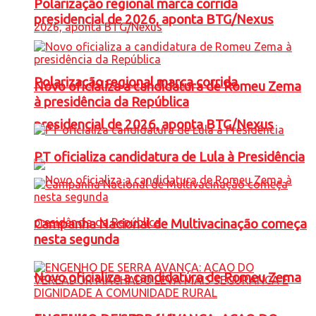
Polarização regional marca corrida
presidencial de 2026, aponta BTG/Nexus
Polarização regional marca corrida
Novo oficializa a candidatura de Romeu Zema
à presidência da República
presidencial de 2026, aponta BTG/Nexus
PT oficializa candidatura de Lula à Presidência
Campanha Nacional de Multivacinação começa
nesta segunda
Novo oficializa a candidatura de Romeu Zema