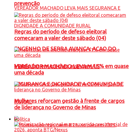
prevenção
Regras do período de defeso eleitoral
comecaram a valer deste sábado (04)
ENGENHO DE SERRA AVANÇA: ACAO DO
Matrículas em creches avançam 11% em quase
VEREADOR MACHADO LEVA MAIS
uma década
SEGURANCA E DIGNIDADE A COMUNIDADE
Mulheres reforçam gestão à frente de cargos
RURAL
de liderança no Governo de Minas
Política