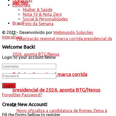
Colunistas
del-Rei
Editoriais
Mulher & Saúde
Nota 10 & Nota Zero
Social & Personalidades
Brasil
Foto da Semana
© 2021 - Desenvolvido por
Webmundo Soluções
Interativas
Welcome Back!
Login to your account below
Polarização regional marca corrida
presidencial de 2026, aponta BTG/Nexus
Forgotten Password?
Create New Account!
Fill the forms bellow to register