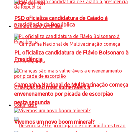
João del-Rei
PSD oficializa candidatura de Caiado à
presidência da República
Campos das Vertentes
PL oficializa candidatura de Flávio Bolsonaro à
Presidência
Campanha Nacional de Multivacinação começa
Crianças são mais vulneráveis a
envenenamento por picada de escorpião
nesta segunda
Colunistas
Vivemos um novo boom mineral?