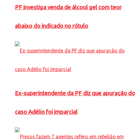
PF investiga venda de álcool gel com teor
abaixo do indicado no rótulo
Ex-superintendente da PF diz que apuração do
caso Adélio foi imparcial