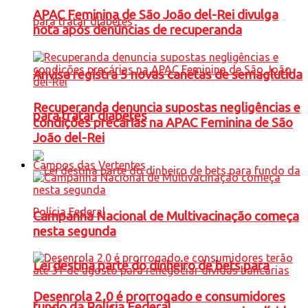
APAC Feminina de São João del-Rei divulga
nota após denúncias de recuperanda
Anvisa registra 5 novas canetas de semaglutida
Recuperanda denuncia supostas negligências e
para tratar diabetes
condições precárias na APAC Feminina de São
João del-Rei
Campos das Vertentes
Campanha Nacional de Multivacinação começa
nesta segunda
Lei destina parte do dinheiro de bets para
Desenrola 2.0 é prorrogado e consumidores
fundo da Polícia Federal