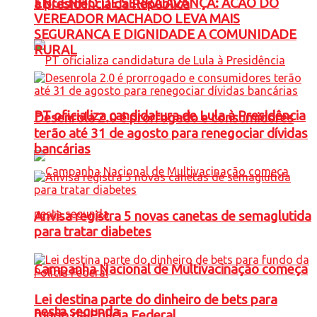
ENGENHO DE SERRA AVANÇA: ACAO DO
à presidência da República
VEREADOR MACHADO LEVA MAIS
SEGURANCA E DIGNIDADE A COMUNIDADE
RURAL
PT oficializa candidatura de Lula à Presidência
Desenrola 2.0 é prorrogado e consumidores
terão até 31 de agosto para renegociar dívidas
bancárias
Anvisa registra 5 novas canetas de semaglutida
para tratar diabetes
Campanha Nacional de Multivacinação começa
Lei destina parte do dinheiro de bets para
nesta segunda
fundo da Polícia Federal