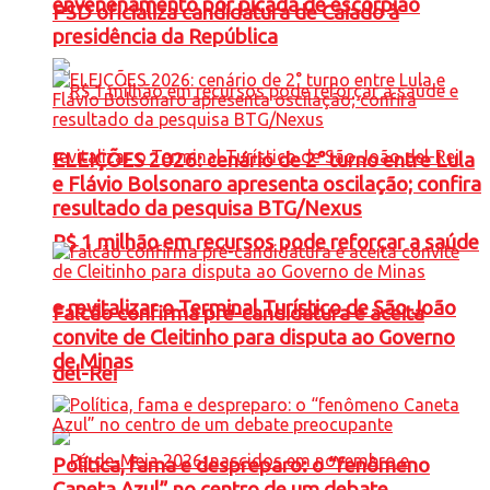
envenenamento por picada de escorpião
PSD oficializa candidatura de Caiado à
presidência da República
ELEIÇÕES 2026: cenário de 2° turno entre Lula
e Flávio Bolsonaro apresenta oscilação; confira
resultado da pesquisa BTG/Nexus
R$ 1 milhão em recursos pode reforçar a saúde
e revitalizar o Terminal Turístico de São João
Falcão confirma pré-candidatura e aceita
convite de Cleitinho para disputa ao Governo
de Minas
del-Rei
Política, fama e despreparo: o “fenômeno
Caneta Azul” no centro de um debate