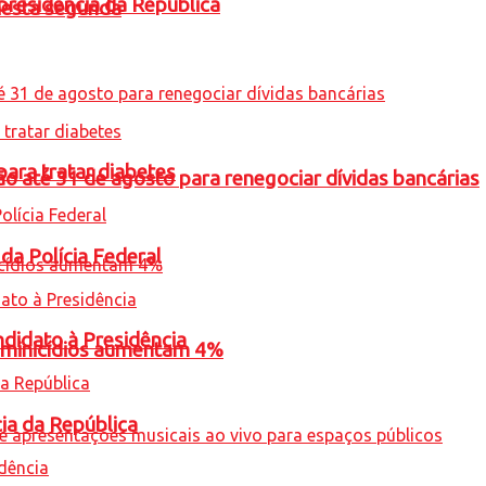
presidência da República
nesta segunda
para tratar diabetes
o até 31 de agosto para renegociar dívidas bancárias
 da Polícia Federal
ndidato à Presidência
feminicídios aumentam 4%
cia da República