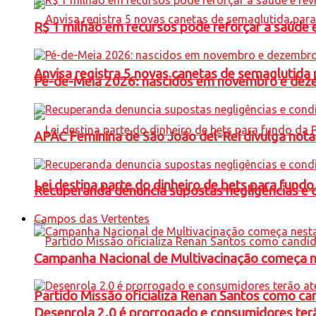
R$ 1 milhão em recursos pode reforçar a saúde e 
Anvisa registra 5 novas canetas de semaglutida 
Pé-de-Meia 2026: nascidos em novembro e dez
APAC Feminina de São João del-Rei divulga not
Lei destina parte do dinheiro de bets para fundo
Recuperanda denuncia supostas negligências e 
Campos das Vertentes
Campanha Nacional de Multivacinação começa 
Partido Missão oficializa Renan Santos como ca
Desenrola 2.0 é prorrogado e consumidores terã