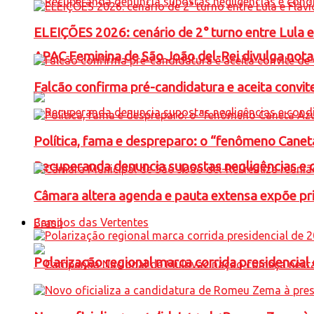
ELEIÇÕES 2026: cenário de 2° turno entre Lula 
APAC Feminina de São João del-Rei divulga not
Falcão confirma pré-candidatura e aceita convit
Política, fama e despreparo: o “fenômeno Cane
Recuperanda denuncia supostas negligências e 
Câmara altera agenda e pauta extensa expõe pri
Campos das Vertentes
Brasil
Polarização regional marca corrida presidencia