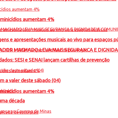
feminicídios aumentam 4%
gens e apresentações musicais ao vivo para espaços p
ADOR MACHADO LEVA MAIS SEGURANCA E DIGNID
ados; SESI e SENAI lançam cartilhas de prevenção
m a valer deste sábado (04)
feminicídios aumentam 4%
 uma década