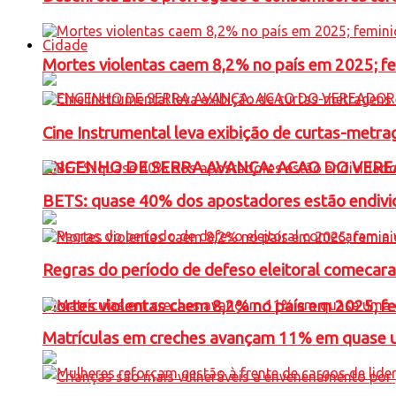
Cidade
Mortes violentas caem 8,2% no país em 2025; 
Cine Instrumental leva exibição de curtas-metra
ENGENHO DE SERRA AVANÇA: ACAO DO VERE
BETS: quase 40% dos apostadores estão endivid
Regras do período de defeso eleitoral comecara
Mortes violentas caem 8,2% no país em 2025; 
Matrículas em creches avançam 11% em quase