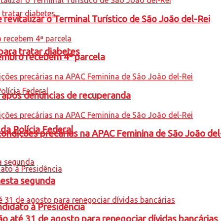
revitalizar o Terminal Turístico de São João del-Rei
para tratar diabetes
embro recebem 4ª parcela
a após denúncias de recuperanda
 da Polícia Federal
condições precárias na APAC Feminina de São João del
nesta segunda
ndidato à Presidência
o até 31 de agosto para renegociar dívidas bancárias