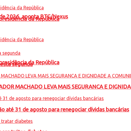
l de 2026, aponta BTG/Nexus
presidência da República
presidência da República
nesta segunda
ADOR MACHADO LEVA MAIS SEGURANCA E DIGNID
o até 31 de agosto para renegociar dívidas bancárias