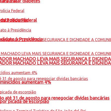
para tratar diabetes
nesta segunda
 da Polícia Federal
ndidato à Presidência
ADOR MACHADO LEVA MAIS SEGURANCA E DIGNID
ADOR MACHADO LEVA MAIS SEGURANCA E DIGNID
feminicídios aumentam 4%
o até 31 de agosto para renegociar dívidas bancárias
por picada de escorpião