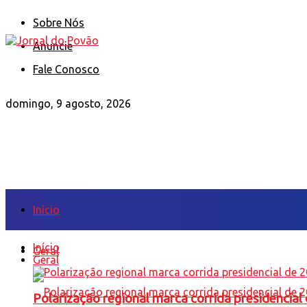
Sobre Nós
Anuncie
Fale Conosco
domingo, 9 agosto, 2026
Início
Início
Geral
Geral
Polarização regional marca corrida presidencia