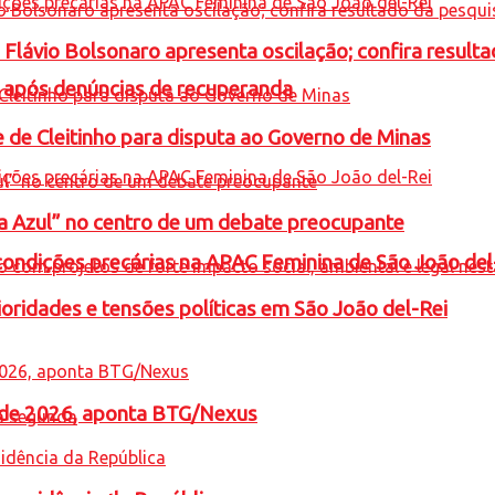
e Flávio Bolsonaro apresenta oscilação; confira resul
a após denúncias de recuperanda
e de Cleitinho para disputa ao Governo de Minas
ta Azul” no centro de um debate preocupante
condições precárias na APAC Feminina de São João del
oridades e tensões políticas em São João del-Rei
l de 2026, aponta BTG/Nexus