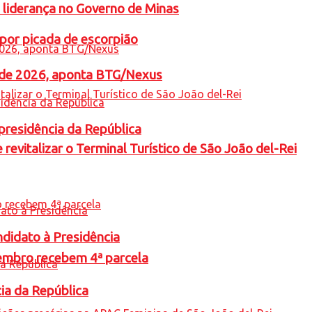
 liderança no Governo de Minas
por picada de escorpião
l de 2026, aponta BTG/Nexus
presidência da República
revitalizar o Terminal Turístico de São João del-Rei
ndidato à Presidência
embro recebem 4ª parcela
cia da República