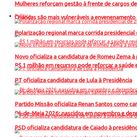
Mulheres reforçam gestão à frente de cargos de
Política
Crianças são mais vulneráveis a envenenamento 
Polarização regional marca corrida presidencia
Novo oficializa a candidatura de Romeu Zema à 
R$ 1 milhão em recursos pode reforçar a saúde e 
PT oficializa candidatura de Lula à Presidência
Partido Missão oficializa Renan Santos como ca
Pé-de-Meia 2026: nascidos em novembro e dez
PSD oficializa candidatura de Caiado à presidên