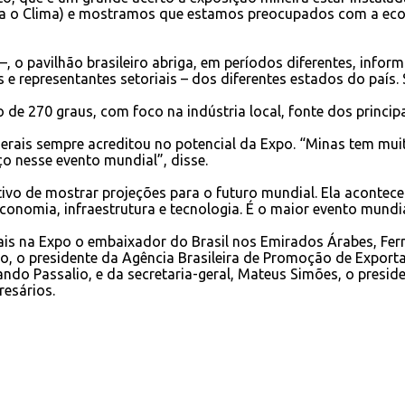
ara o Clima) e mostramos que estamos preocupados com a ec
, o pavilhão brasileiro abriga, em períodos diferentes, info
es e representantes setoriais – dos diferentes estados do país
 de 270 graus, com foco na indústria local, fonte dos prin
 Gerais sempre acreditou no potencial da Expo. “Minas tem m
 nesse evento mundial”, disse.
ivo de mostrar projeções para o futuro mundial. Ela acontec
onomia, infraestrutura e tecnologia. É o maior evento mundia
 na Expo o embaixador do Brasil nos Emirados Árabes, Fernan
ilho, o presidente da Agência Brasileira de Promoção de Expor
ndo Passalio, e da secretaria-geral, Mateus Simões, o presi
resários.