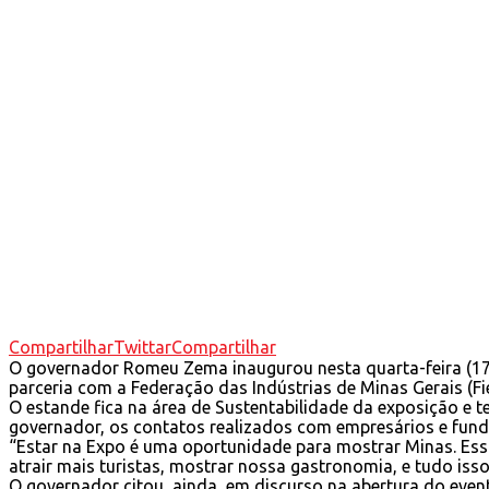
Compartilhar
Twittar
Compartilhar
O governador Romeu Zema inaugurou nesta quarta-feira (17/
parceria com a Federação das Indústrias de Minas Gerais (Fi
O estande fica na área de Sustentabilidade da exposição e 
governador, os contatos realizados com empresários e fund
“Estar na Expo é uma oportunidade para mostrar Minas. Es
atrair mais turistas, mostrar nossa gastronomia, e tudo isso
O governador citou, ainda, em discurso na abertura do even