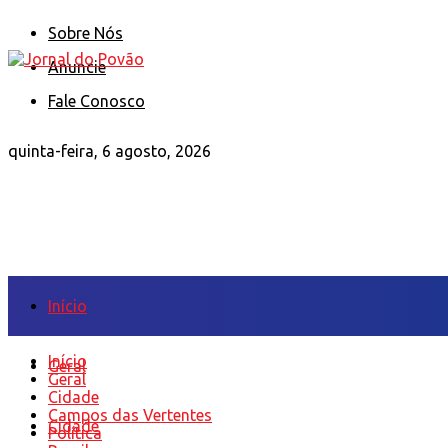
Sobre Nós
Anuncie
Fale Conosco
quinta-feira, 6 agosto, 2026
Início
Início
Geral
Geral
Cidade
Campos das Vertentes
Cidade
Política