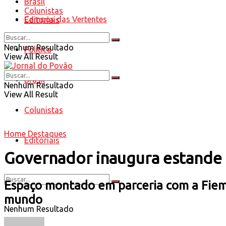
Brasil
Colunistas
Campos das Vertentes
Editoriais
Nenhum Resultado
Política
View All Result
Brasil
Nenhum Resultado
View All Result
Colunistas
Home
Destaques
Editoriais
Governador inaugura estande 
Espaço montado em parceria com a Fiemg 
mundo
Nenhum Resultado