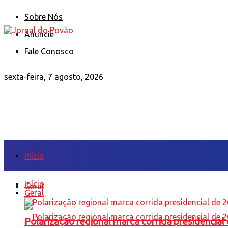
Sobre Nós
Anuncie
Fale Conosco
sexta-feira, 7 agosto, 2026
Início
Início
Geral
Geral
Polarização regional marca corrida presidencia