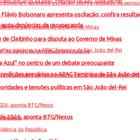
e Flávio Bolsonaro apresenta oscilação; confira resul
a após denúncias de recuperanda
e de Cleitinho para disputa ao Governo de Minas
ta Azul” no centro de um debate preocupante
condições precárias na APAC Feminina de São João del
oridades e tensões políticas em São João del-Rei
l de 2026, aponta BTG/Nexus