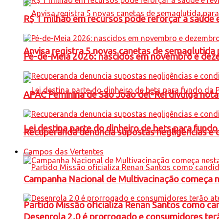
R$ 1 milhão em recursos pode reforçar a saúde e 
Anvisa registra 5 novas canetas de semaglutida 
Pé-de-Meia 2026: nascidos em novembro e dez
APAC Feminina de São João del-Rei divulga not
Lei destina parte do dinheiro de bets para fundo
Recuperanda denuncia supostas negligências e 
Campos das Vertentes
Campanha Nacional de Multivacinação começa 
Partido Missão oficializa Renan Santos como ca
Desenrola 2.0 é prorrogado e consumidores terã