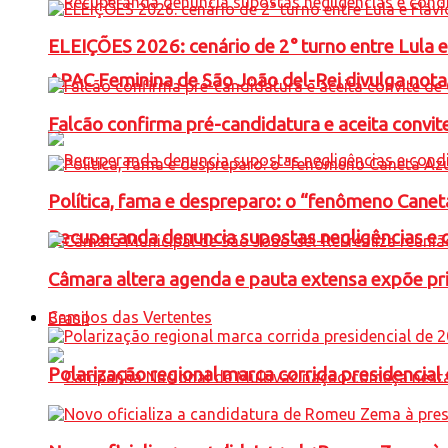
ELEIÇÕES 2026: cenário de 2° turno entre Lula 
APAC Feminina de São João del-Rei divulga not
Falcão confirma pré-candidatura e aceita convit
Política, fama e despreparo: o “fenômeno Cane
Recuperanda denuncia supostas negligências e 
Câmara altera agenda e pauta extensa expõe pri
Campos das Vertentes
Brasil
Polarização regional marca corrida presidencia