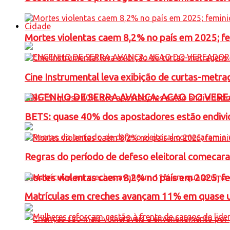
Cidade
Mortes violentas caem 8,2% no país em 2025; 
Cine Instrumental leva exibição de curtas-metra
ENGENHO DE SERRA AVANÇA: ACAO DO VERE
BETS: quase 40% dos apostadores estão endivid
Regras do período de defeso eleitoral comecara
Mortes violentas caem 8,2% no país em 2025; 
Matrículas em creches avançam 11% em quase