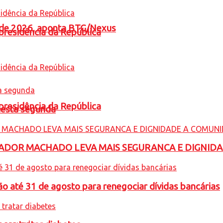
l de 2026, aponta BTG/Nexus
presidência da República
presidência da República
nesta segunda
ADOR MACHADO LEVA MAIS SEGURANCA E DIGNID
o até 31 de agosto para renegociar dívidas bancárias