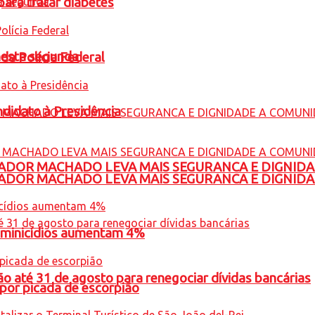
para tratar diabetes
nesta segunda
 da Polícia Federal
ndidato à Presidência
ADOR MACHADO LEVA MAIS SEGURANCA E DIGNID
ADOR MACHADO LEVA MAIS SEGURANCA E DIGNID
feminicídios aumentam 4%
o até 31 de agosto para renegociar dívidas bancárias
por picada de escorpião