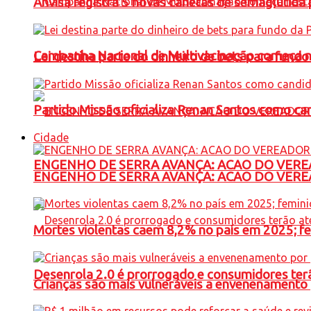
Anvisa registra 5 novas canetas de semaglutida 
Campanha Nacional de Multivacinação começa 
Lei destina parte do dinheiro de bets para fundo
Partido Missão oficializa Renan Santos como ca
Cidade
ENGENHO DE SERRA AVANÇA: ACAO DO VERE
ENGENHO DE SERRA AVANÇA: ACAO DO VERE
Mortes violentas caem 8,2% no país em 2025; 
Desenrola 2.0 é prorrogado e consumidores terã
Crianças são mais vulneráveis a envenenamento 