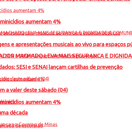
feminicídios aumentam 4%
gens e apresentações musicais ao vivo para espaços p
ADOR MACHADO LEVA MAIS SEGURANCA E DIGNID
ados; SESI e SENAI lançam cartilhas de prevenção
m a valer deste sábado (04)
feminicídios aumentam 4%
 uma década