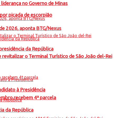
 liderança no Governo de Minas
por picada de escorpião
l de 2026, aponta BTG/Nexus
presidência da República
revitalizar o Terminal Turístico de São João del-Rei
ndidato à Presidência
embro recebem 4ª parcela
cia da República