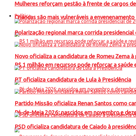
Mulheres reforçam gestão à frente de cargos de
Política
Crianças são mais vulneráveis a envenenamento 
Polarização regional marca corrida presidencia
Novo oficializa a candidatura de Romeu Zema à 
R$ 1 milhão em recursos pode reforçar a saúde e 
PT oficializa candidatura de Lula à Presidência
Partido Missão oficializa Renan Santos como ca
Pé-de-Meia 2026: nascidos em novembro e dez
PSD oficializa candidatura de Caiado à presidên