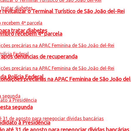
revitalizar o Terminal Turístico de São João del-Rei
para tratar diabetes
embro recebem 4ª parcela
a após denúncias de recuperanda
 da Polícia Federal
condições precárias na APAC Feminina de São João del
nesta segunda
ndidato à Presidência
o até 31 de agosto para renegociar dívidas bancárias