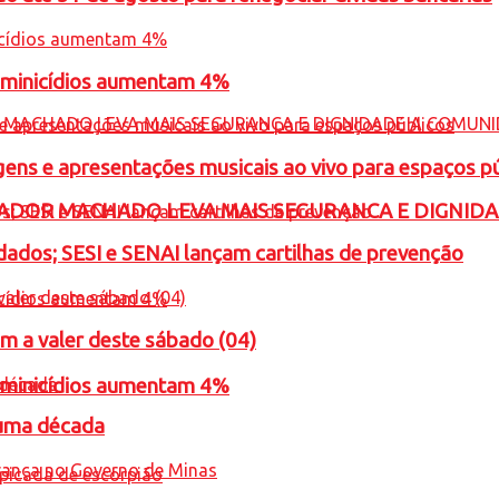
feminicídios aumentam 4%
gens e apresentações musicais ao vivo para espaços p
ADOR MACHADO LEVA MAIS SEGURANCA E DIGNID
ados; SESI e SENAI lançam cartilhas de prevenção
m a valer deste sábado (04)
feminicídios aumentam 4%
 uma década