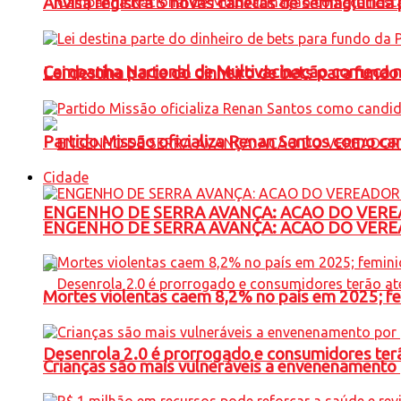
Anvisa registra 5 novas canetas de semaglutida 
Campanha Nacional de Multivacinação começa 
Lei destina parte do dinheiro de bets para fundo
Partido Missão oficializa Renan Santos como ca
Cidade
ENGENHO DE SERRA AVANÇA: ACAO DO VERE
ENGENHO DE SERRA AVANÇA: ACAO DO VERE
Mortes violentas caem 8,2% no país em 2025; 
Desenrola 2.0 é prorrogado e consumidores terã
Crianças são mais vulneráveis a envenenamento 