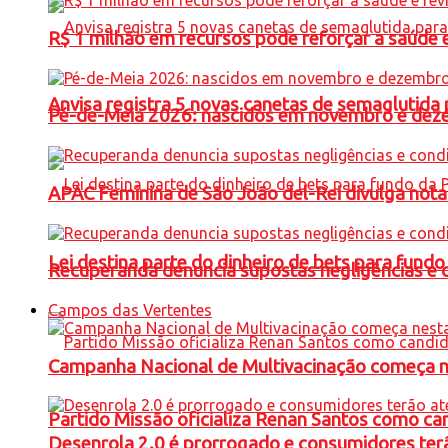
R$ 1 milhão em recursos pode reforçar a saúde e 
Anvisa registra 5 novas canetas de semaglutida 
Pé-de-Meia 2026: nascidos em novembro e dez
APAC Feminina de São João del-Rei divulga not
Lei destina parte do dinheiro de bets para fundo
Recuperanda denuncia supostas negligências e 
Campos das Vertentes
Campanha Nacional de Multivacinação começa 
Partido Missão oficializa Renan Santos como ca
Desenrola 2.0 é prorrogado e consumidores terã