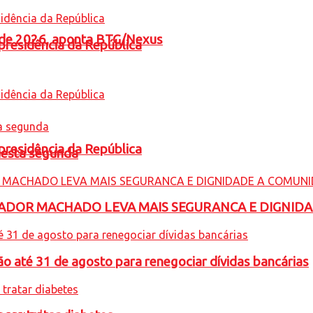
l de 2026, aponta BTG/Nexus
presidência da República
presidência da República
nesta segunda
ADOR MACHADO LEVA MAIS SEGURANCA E DIGNID
o até 31 de agosto para renegociar dívidas bancárias