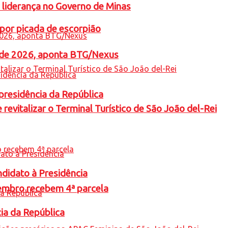
 liderança no Governo de Minas
por picada de escorpião
l de 2026, aponta BTG/Nexus
presidência da República
revitalizar o Terminal Turístico de São João del-Rei
ndidato à Presidência
embro recebem 4ª parcela
cia da República