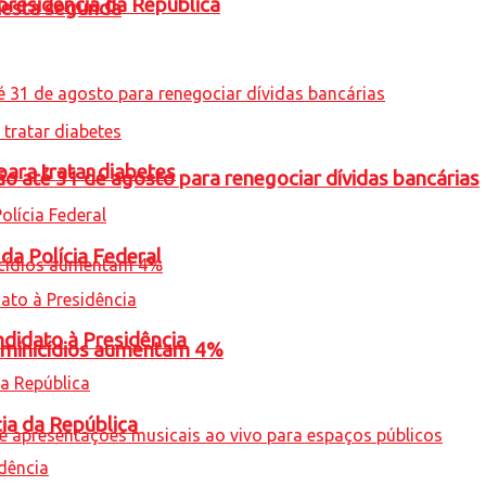
presidência da República
nesta segunda
para tratar diabetes
o até 31 de agosto para renegociar dívidas bancárias
 da Polícia Federal
ndidato à Presidência
feminicídios aumentam 4%
cia da República