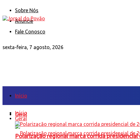
Sobre Nós
Anuncie
Fale Conosco
sexta-feira, 7 agosto, 2026
Início
Início
Geral
Geral
Polarização regional marca corrida presidencia