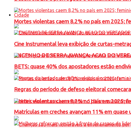
Cidade
Mortes violentas caem 8,2% no país em 2025; 
Cine Instrumental leva exibição de curtas-metra
ENGENHO DE SERRA AVANÇA: ACAO DO VERE
BETS: quase 40% dos apostadores estão endivid
Regras do período de defeso eleitoral comecara
Mortes violentas caem 8,2% no país em 2025; 
Matrículas em creches avançam 11% em quase