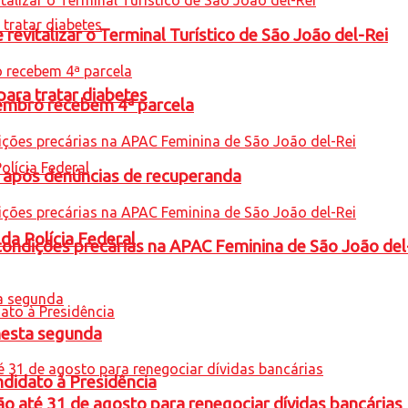
revitalizar o Terminal Turístico de São João del-Rei
para tratar diabetes
embro recebem 4ª parcela
a após denúncias de recuperanda
 da Polícia Federal
condições precárias na APAC Feminina de São João del
nesta segunda
ndidato à Presidência
o até 31 de agosto para renegociar dívidas bancárias