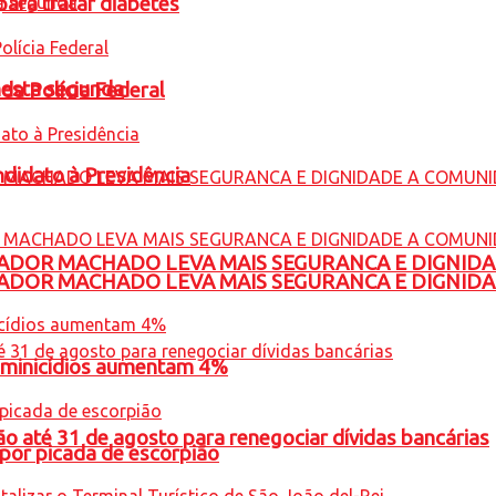
para tratar diabetes
nesta segunda
 da Polícia Federal
ndidato à Presidência
ADOR MACHADO LEVA MAIS SEGURANCA E DIGNID
ADOR MACHADO LEVA MAIS SEGURANCA E DIGNID
feminicídios aumentam 4%
o até 31 de agosto para renegociar dívidas bancárias
por picada de escorpião