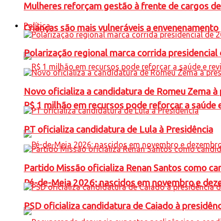
Mulheres reforçam gestão à frente de cargos de
Política
Crianças são mais vulneráveis a envenenamento 
Polarização regional marca corrida presidencia
Novo oficializa a candidatura de Romeu Zema à 
R$ 1 milhão em recursos pode reforçar a saúde e 
PT oficializa candidatura de Lula à Presidência
Partido Missão oficializa Renan Santos como ca
Pé-de-Meia 2026: nascidos em novembro e dez
PSD oficializa candidatura de Caiado à presidên