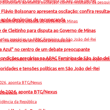
e Flávio Bolsonaro apresenta oscilação; confira resul
a após denúncias de recuperanda
e de Cleitinho para disputa ao Governo de Minas
ta Azul” no centro de um debate preocupante
condições precárias na APAC Feminina de São João del
oridades e tensões políticas em São João del-Rei
l de 2026, aponta BTG/Nexus