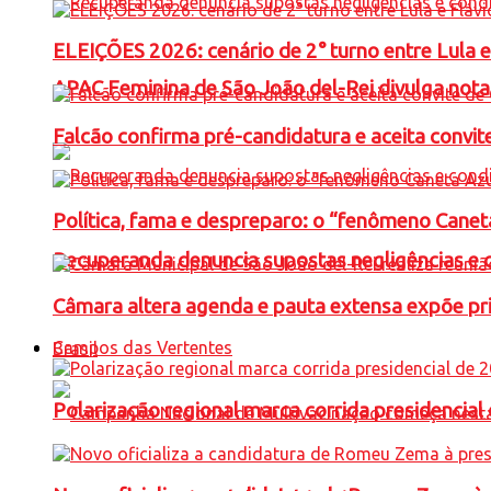
ELEIÇÕES 2026: cenário de 2° turno entre Lula 
APAC Feminina de São João del-Rei divulga not
Falcão confirma pré-candidatura e aceita convit
Política, fama e despreparo: o “fenômeno Cane
Recuperanda denuncia supostas negligências e 
Câmara altera agenda e pauta extensa expõe pri
Campos das Vertentes
Brasil
Polarização regional marca corrida presidencia