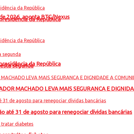
l de 2026, aponta BTG/Nexus
presidência da República
presidência da República
nesta segunda
ADOR MACHADO LEVA MAIS SEGURANCA E DIGNID
o até 31 de agosto para renegociar dívidas bancárias