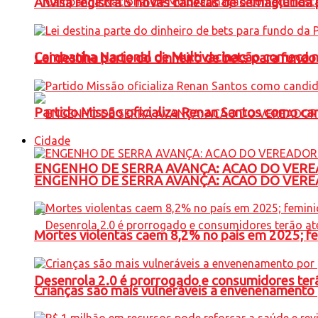
Anvisa registra 5 novas canetas de semaglutida 
Campanha Nacional de Multivacinação começa 
Lei destina parte do dinheiro de bets para fundo
Partido Missão oficializa Renan Santos como ca
Cidade
ENGENHO DE SERRA AVANÇA: ACAO DO VERE
ENGENHO DE SERRA AVANÇA: ACAO DO VERE
Mortes violentas caem 8,2% no país em 2025; 
Desenrola 2.0 é prorrogado e consumidores terã
Crianças são mais vulneráveis a envenenamento 