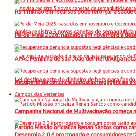
R$ 1 milhão em recursos pode reforçar a saúde e 
Anvisa registra 5 novas canetas de semaglutida 
Pé-de-Meia 2026: nascidos em novembro e dez
APAC Feminina de São João del-Rei divulga not
Lei destina parte do dinheiro de bets para fundo
Recuperanda denuncia supostas negligências e 
Campos das Vertentes
Campanha Nacional de Multivacinação começa 
Partido Missão oficializa Renan Santos como ca
Desenrola 2.0 é prorrogado e consumidores terã