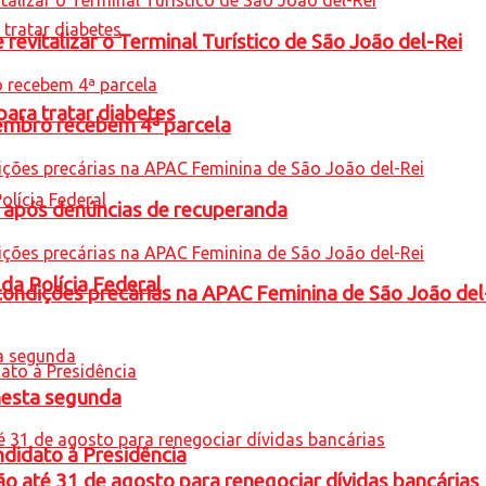
revitalizar o Terminal Turístico de São João del-Rei
para tratar diabetes
embro recebem 4ª parcela
a após denúncias de recuperanda
 da Polícia Federal
condições precárias na APAC Feminina de São João del
nesta segunda
ndidato à Presidência
o até 31 de agosto para renegociar dívidas bancárias