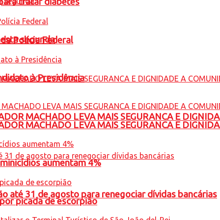
para tratar diabetes
nesta segunda
 da Polícia Federal
ndidato à Presidência
ADOR MACHADO LEVA MAIS SEGURANCA E DIGNID
ADOR MACHADO LEVA MAIS SEGURANCA E DIGNID
feminicídios aumentam 4%
o até 31 de agosto para renegociar dívidas bancárias
por picada de escorpião