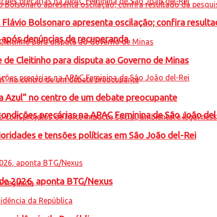
e Flávio Bolsonaro apresenta oscilação; confira resul
a após denúncias de recuperanda
e de Cleitinho para disputa ao Governo de Minas
ta Azul” no centro de um debate preocupante
condições precárias na APAC Feminina de São João del
oridades e tensões políticas em São João del-Rei
l de 2026, aponta BTG/Nexus