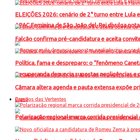
ELEIÇÕES 2026: cenário de 2° turno entre Lula 
APAC Feminina de São João del-Rei divulga not
Falcão confirma pré-candidatura e aceita convit
Política, fama e despreparo: o “fenômeno Cane
Recuperanda denuncia supostas negligências e 
Câmara altera agenda e pauta extensa expõe pri
Campos das Vertentes
Brasil
Polarização regional marca corrida presidencia