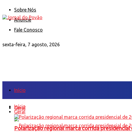
Sobre Nós
Anuncie
Fale Conosco
sexta-feira, 7 agosto, 2026
Início
Início
Geral
Geral
Polarização regional marca corrida presidencia