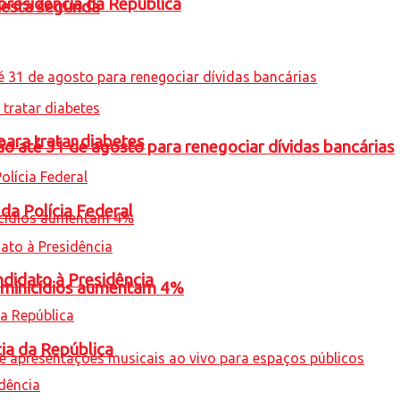
presidência da República
nesta segunda
para tratar diabetes
o até 31 de agosto para renegociar dívidas bancárias
 da Polícia Federal
ndidato à Presidência
feminicídios aumentam 4%
cia da República