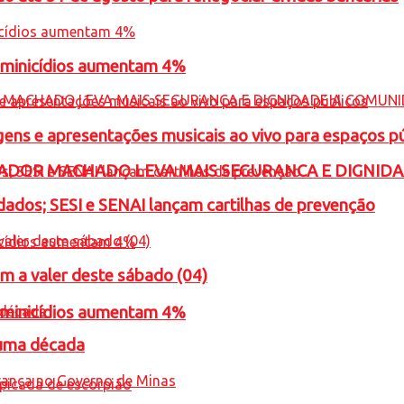
feminicídios aumentam 4%
gens e apresentações musicais ao vivo para espaços p
ADOR MACHADO LEVA MAIS SEGURANCA E DIGNID
ados; SESI e SENAI lançam cartilhas de prevenção
m a valer deste sábado (04)
feminicídios aumentam 4%
 uma década