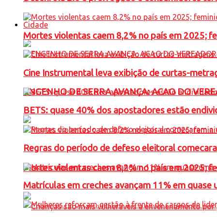
Cidade
Mortes violentas caem 8,2% no país em 2025; 
Cine Instrumental leva exibição de curtas-metra
ENGENHO DE SERRA AVANÇA: ACAO DO VERE
BETS: quase 40% dos apostadores estão endivid
Regras do período de defeso eleitoral comecara
Mortes violentas caem 8,2% no país em 2025; 
Matrículas em creches avançam 11% em quase