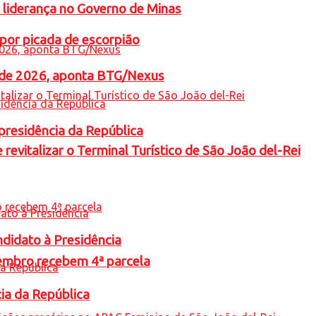
 liderança no Governo de Minas
por picada de escorpião
l de 2026, aponta BTG/Nexus
presidência da República
revitalizar o Terminal Turístico de São João del-Rei
ndidato à Presidência
embro recebem 4ª parcela
cia da República