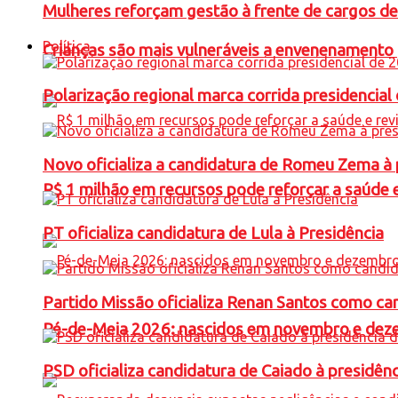
Mulheres reforçam gestão à frente de cargos de
Política
Crianças são mais vulneráveis a envenenamento 
Polarização regional marca corrida presidencia
Novo oficializa a candidatura de Romeu Zema à 
R$ 1 milhão em recursos pode reforçar a saúde e 
PT oficializa candidatura de Lula à Presidência
Partido Missão oficializa Renan Santos como ca
Pé-de-Meia 2026: nascidos em novembro e dez
PSD oficializa candidatura de Caiado à presidên