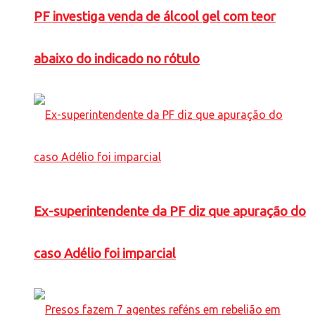
PF investiga venda de álcool gel com teor
abaixo do indicado no rótulo
Ex-superintendente da PF diz que apuração do
caso Adélio foi imparcial