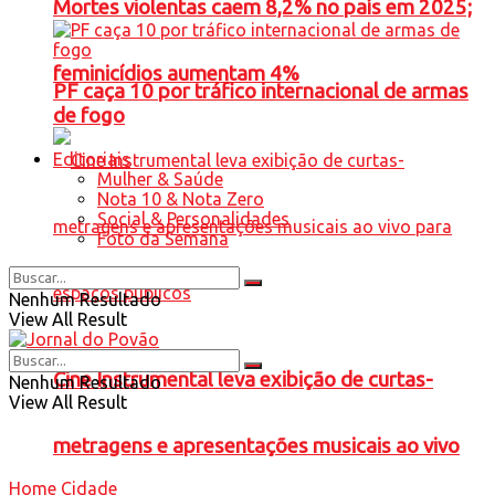
Mortes violentas caem 8,2% no país em 2025;
feminicídios aumentam 4%
PF caça 10 por tráfico internacional de armas
de fogo
Editoriais
Mulher & Saúde
Nota 10 & Nota Zero
Social & Personalidades
Foto da Semana
Nenhum Resultado
View All Result
Cine Instrumental leva exibição de curtas-
Nenhum Resultado
View All Result
metragens e apresentações musicais ao vivo
Home
Cidade