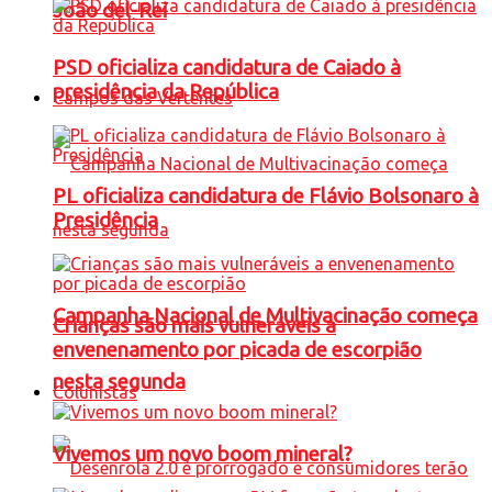
João del-Rei
PSD oficializa candidatura de Caiado à
presidência da República
Campos das Vertentes
PL oficializa candidatura de Flávio Bolsonaro à
Presidência
Campanha Nacional de Multivacinação começa
Crianças são mais vulneráveis a
envenenamento por picada de escorpião
nesta segunda
Colunistas
Vivemos um novo boom mineral?