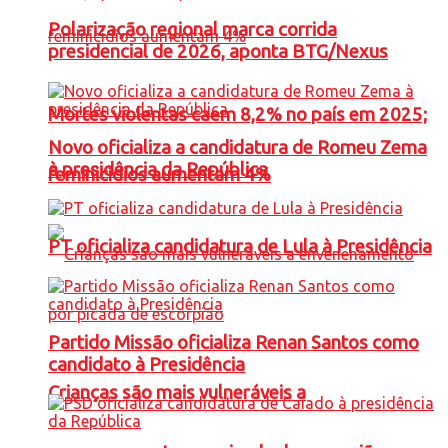
Polarização regional marca corrida
presidencial de 2026, aponta BTG/Nexus
Mortes violentas caem 8,2% no país em 2025;
Novo oficializa a candidatura de Romeu Zema
à presidência da República
feminicídios aumentam 4%
PT oficializa candidatura de Lula à Presidência
Partido Missão oficializa Renan Santos como
candidato à Presidência
Crianças são mais vulneráveis a