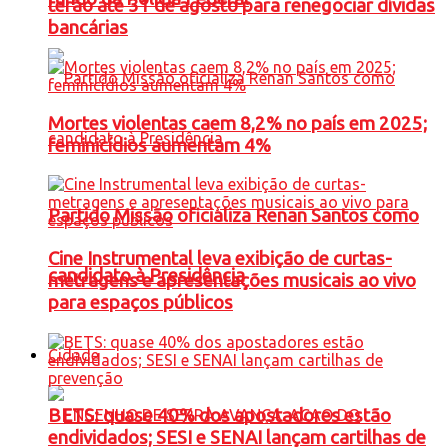
terão até 31 de agosto para renegociar dívidas
bancárias
Mortes violentas caem 8,2% no país em 2025;
feminicídios aumentam 4%
Partido Missão oficializa Renan Santos como
Cine Instrumental leva exibição de curtas-
candidato à Presidência
metragens e apresentações musicais ao vivo
para espaços públicos
Cidade
BETS: quase 40% dos apostadores estão
endividados; SESI e SENAI lançam cartilhas de