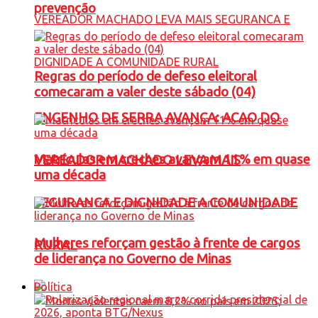
prevenção
Regras do período de defeso eleitoral
comecaram a valer deste sábado (04)
ENGENHO DE SERRA AVANÇA: ACAO DO
Matrículas em creches avançam 11% em quase
VEREADOR MACHADO LEVA MAIS
uma década
SEGURANCA E DIGNIDADE A COMUNIDADE
Mulheres reforçam gestão à frente de cargos
RURAL
de liderança no Governo de Minas
Política