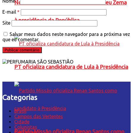
Nome
*
Novo oficializa a candidatura de Romeu Zema
E-mail
*
à presidência da República
Site
Salvar meus dados neste navegador para a próxima vez
que eu comentar.
PT oficializa candidatura de Lula à Presidência
Categorias
Brasil
Campos das Vertentes
Cidade
Colunistas
Partido Missão oficializa Renan Santos como
Destaques