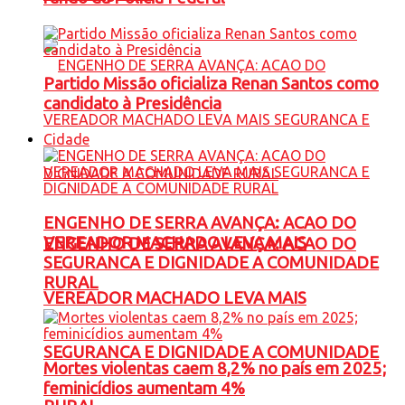
Partido Missão oficializa Renan Santos como
candidato à Presidência
Cidade
ENGENHO DE SERRA AVANÇA: ACAO DO
VEREADOR MACHADO LEVA MAIS
ENGENHO DE SERRA AVANÇA: ACAO DO
SEGURANCA E DIGNIDADE A COMUNIDADE
RURAL
VEREADOR MACHADO LEVA MAIS
SEGURANCA E DIGNIDADE A COMUNIDADE
Mortes violentas caem 8,2% no país em 2025;
feminicídios aumentam 4%