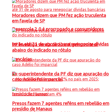
Moradores dizem que PM fez ação truculenta
em favela de SP
Desenrola 2.0 é prorrogado e consumidores
terão até 31 de agosto para renegociar dívidas
PF investiga venda de álcool gel com teor
abaixo do indicado no rótulo
bancárias
Ex-superintendente da PF diz que apuração do
caso Adélio foi imparcial
Presos fazem 7 agentes reféns em rebelião em
presídio de Manaus