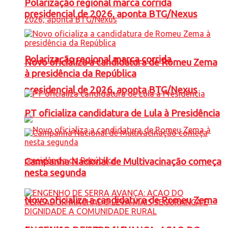
Polarização regional marca corrida
presidencial de 2026, aponta BTG/Nexus
Polarização regional marca corrida
Novo oficializa a candidatura de Romeu Zema
à presidência da República
presidencial de 2026, aponta BTG/Nexus
PT oficializa candidatura de Lula à Presidência
Campanha Nacional de Multivacinação começa
nesta segunda
Novo oficializa a candidatura de Romeu Zema