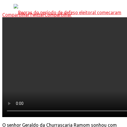
Compartilhar
Twittar
Compartilhar
Regras do período de defeso eleitoral
comecaram a valer deste sábado (04)
O senhor Geraldo da Churrascaria Ramom sonhou com