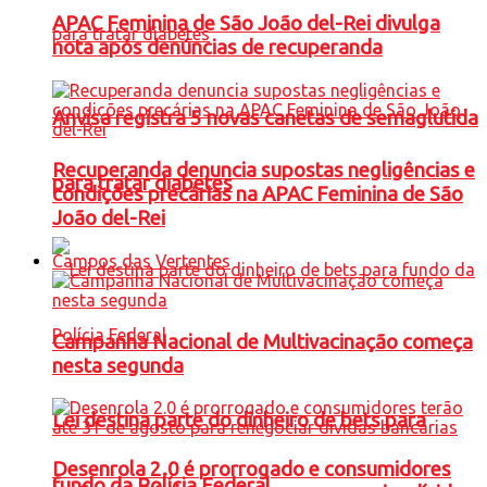
APAC Feminina de São João del-Rei divulga
nota após denúncias de recuperanda
Anvisa registra 5 novas canetas de semaglutida
Recuperanda denuncia supostas negligências e
para tratar diabetes
condições precárias na APAC Feminina de São
João del-Rei
Campos das Vertentes
Campanha Nacional de Multivacinação começa
nesta segunda
Lei destina parte do dinheiro de bets para
Desenrola 2.0 é prorrogado e consumidores
fundo da Polícia Federal