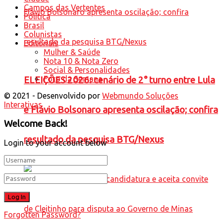
Campos das Vertentes
Política
Brasil
Colunistas
Editoriais
Mulher & Saúde
Nota 10 & Nota Zero
Social & Personalidades
Foto da Semana
ELEIÇÕES 2026: cenário de 2° turno entre Lula
© 2021 - Desenvolvido por
Webmundo Soluções
Interativas
e Flávio Bolsonaro apresenta oscilação; confira
Welcome Back!
resultado da pesquisa BTG/Nexus
Login to your account below
Forgotten Password?