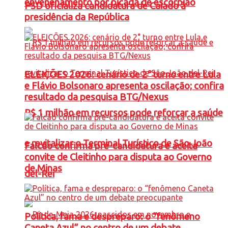
envenenamento por picada de escorpião
PSD oficializa candidatura de Caiado à
presidência da República
ELEIÇÕES 2026: cenário de 2° turno entre Lula
e Flávio Bolsonaro apresenta oscilação; confira
resultado da pesquisa BTG/Nexus
R$ 1 milhão em recursos pode reforçar a saúde
e revitalizar o Terminal Turístico de São João
Falcão confirma pré-candidatura e aceita
convite de Cleitinho para disputa ao Governo
de Minas
del-Rei
Política, fama e despreparo: o “fenômeno
Caneta Azul” no centro de um debate