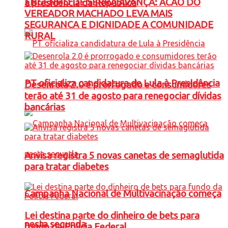
ENGENHO DE SERRA AVANÇA: ACAO DO
à presidência da República
VEREADOR MACHADO LEVA MAIS
SEGURANCA E DIGNIDADE A COMUNIDADE
RURAL
PT oficializa candidatura de Lula à Presidência
Desenrola 2.0 é prorrogado e consumidores
terão até 31 de agosto para renegociar dívidas
bancárias
Anvisa registra 5 novas canetas de semaglutida
para tratar diabetes
Campanha Nacional de Multivacinação começa
Lei destina parte do dinheiro de bets para
nesta segunda
fundo da Polícia Federal