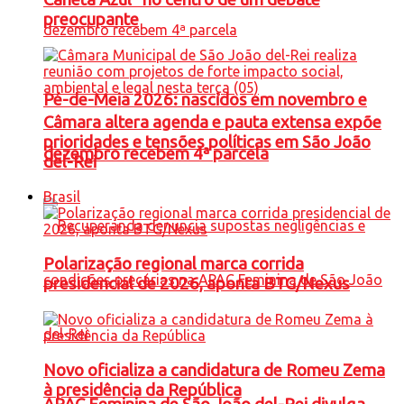
preocupante
Pé-de-Meia 2026: nascidos em novembro e
Câmara altera agenda e pauta extensa expõe
prioridades e tensões políticas em São João
dezembro recebem 4ª parcela
del-Rei
Brasil
Polarização regional marca corrida
presidencial de 2026, aponta BTG/Nexus
Novo oficializa a candidatura de Romeu Zema
à presidência da República