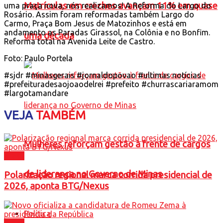
Matrículas em creches avançam 11% em quase
uma praça nova, nós realizamos! A Reforma do Largo do
Rosário. Assim foram reformadas também Largo do
Carmo, Praça Bom Jesus de Matozinhos e está em
andamento as Paradas Girassol, na Colônia e no Bonfim.
uma década
Reforma total na Avenida Leite de Castro.
Foto: Paulo Portela
#sjdr #minasgerais #jornaldopovao #ultimas notícias
#prefeituradesaojoaodelrei #prefeito #churrascariaramom
#largotamandare
VEJA
TAMBÉM
Mulheres reforçam gestão à frente de cargos
Brasil
de liderança no Governo de Minas
Polarização regional marca corrida presidencial de
2026, aponta BTG/Nexus
Política