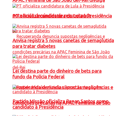
APAC Feminina de São João del-Rei divulga
nota após denúncias de recuperanda
PT oficializa candidatura de Lula à Presidência
Anvisa registra 5 novas canetas de semaglutida
para tratar diabetes
Lei destina parte do dinheiro de bets para
fundo da Polícia Federal
Recuperanda denuncia supostas negligências e
Partido Missão oficializa Renan Santos como
condições precárias na APAC Feminina de São
candidato à Presidência