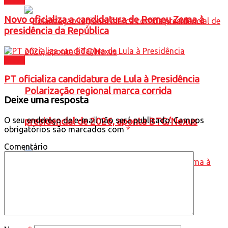
Brasil
Novo oficializa a candidatura de Romeu Zema à
presidência da República
Brasil
PT oficializa candidatura de Lula à Presidência
Polarização regional marca corrida
Deixe uma resposta
O seu endereço de e-mail não será publicado.
Campos
presidencial de 2026, aponta BTG/Nexus
obrigatórios são marcados com
*
Comentário