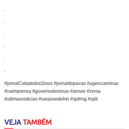
.
.
.
.
.
.
#jornalCidadedosSinos #jornaldopovao #agenciaminas
#naimprensa #governodeminas #amver #zema
#ultimasnoticias #saojoaodelrei #sjdrmg #sjdr
VEJA
TAMBÉM