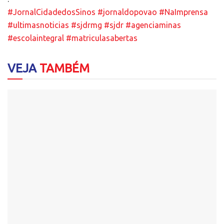
#JornalCidadedosSinos
#jornaldopovao
#NaImprensa
#ultimasnoticias
#sjdrmg
#sjdr
#agenciaminas
#escolaintegral
#matriculasabertas
VEJA
TAMBÉM