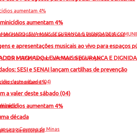
feminicídios aumentam 4%
gens e apresentações musicais ao vivo para espaços p
ADOR MACHADO LEVA MAIS SEGURANCA E DIGNID
ados; SESI e SENAI lançam cartilhas de prevenção
m a valer deste sábado (04)
feminicídios aumentam 4%
 uma década