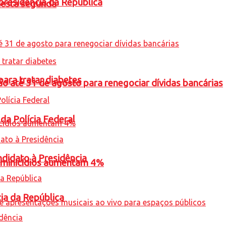
presidência da República
nesta segunda
para tratar diabetes
o até 31 de agosto para renegociar dívidas bancárias
 da Polícia Federal
ndidato à Presidência
feminicídios aumentam 4%
cia da República