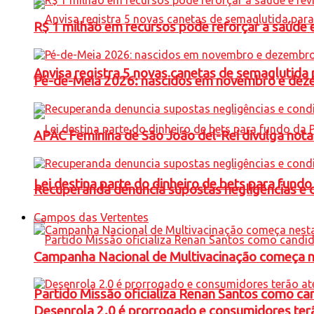
R$ 1 milhão em recursos pode reforçar a saúde e 
Anvisa registra 5 novas canetas de semaglutida 
Pé-de-Meia 2026: nascidos em novembro e dez
APAC Feminina de São João del-Rei divulga not
Lei destina parte do dinheiro de bets para fundo
Recuperanda denuncia supostas negligências e 
Campos das Vertentes
Campanha Nacional de Multivacinação começa 
Partido Missão oficializa Renan Santos como ca
Desenrola 2.0 é prorrogado e consumidores terã