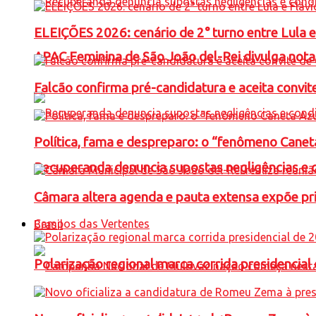
ELEIÇÕES 2026: cenário de 2° turno entre Lula 
APAC Feminina de São João del-Rei divulga not
Falcão confirma pré-candidatura e aceita convit
Política, fama e despreparo: o “fenômeno Cane
Recuperanda denuncia supostas negligências e 
Câmara altera agenda e pauta extensa expõe pri
Campos das Vertentes
Brasil
Polarização regional marca corrida presidencia