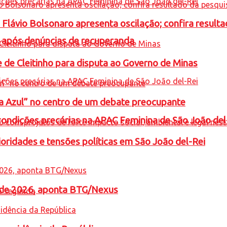
e Flávio Bolsonaro apresenta oscilação; confira resul
a após denúncias de recuperanda
e de Cleitinho para disputa ao Governo de Minas
ta Azul” no centro de um debate preocupante
condições precárias na APAC Feminina de São João del
oridades e tensões políticas em São João del-Rei
l de 2026, aponta BTG/Nexus