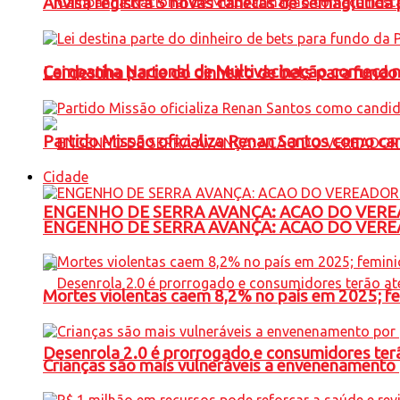
Anvisa registra 5 novas canetas de semaglutida 
Campanha Nacional de Multivacinação começa 
Lei destina parte do dinheiro de bets para fundo
Partido Missão oficializa Renan Santos como ca
Cidade
ENGENHO DE SERRA AVANÇA: ACAO DO VERE
ENGENHO DE SERRA AVANÇA: ACAO DO VERE
Mortes violentas caem 8,2% no país em 2025; 
Desenrola 2.0 é prorrogado e consumidores terã
Crianças são mais vulneráveis a envenenamento 