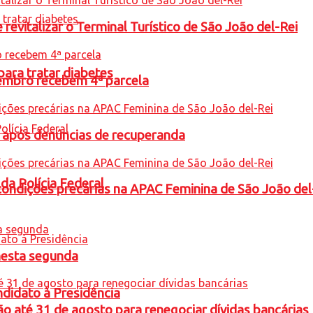
revitalizar o Terminal Turístico de São João del-Rei
para tratar diabetes
embro recebem 4ª parcela
a após denúncias de recuperanda
 da Polícia Federal
condições precárias na APAC Feminina de São João del
nesta segunda
ndidato à Presidência
o até 31 de agosto para renegociar dívidas bancárias