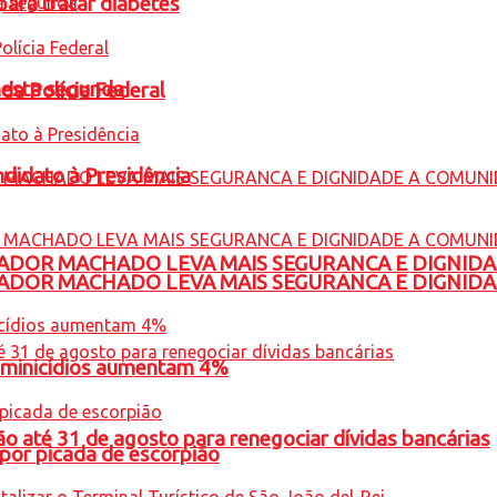
para tratar diabetes
nesta segunda
 da Polícia Federal
ndidato à Presidência
ADOR MACHADO LEVA MAIS SEGURANCA E DIGNID
ADOR MACHADO LEVA MAIS SEGURANCA E DIGNID
feminicídios aumentam 4%
o até 31 de agosto para renegociar dívidas bancárias
por picada de escorpião