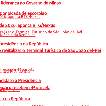
 liderança no Governo de Minas
por picada de escorpião
l de 2026, aponta BTG/Nexus
presidência da República
revitalizar o Terminal Turístico de São João del-Rei
ndidato à Presidência
embro recebem 4ª parcela
cia da República