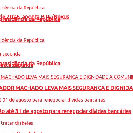
l de 2026, aponta BTG/Nexus
presidência da República
presidência da República
nesta segunda
ADOR MACHADO LEVA MAIS SEGURANCA E DIGNID
o até 31 de agosto para renegociar dívidas bancárias