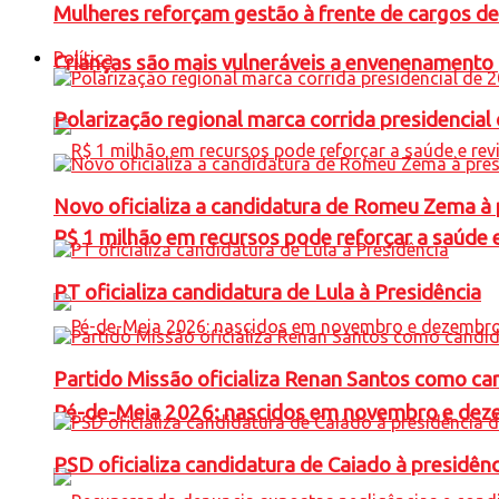
Mulheres reforçam gestão à frente de cargos de
Política
Crianças são mais vulneráveis a envenenamento 
Polarização regional marca corrida presidencia
Novo oficializa a candidatura de Romeu Zema à 
R$ 1 milhão em recursos pode reforçar a saúde e 
PT oficializa candidatura de Lula à Presidência
Partido Missão oficializa Renan Santos como ca
Pé-de-Meia 2026: nascidos em novembro e dez
PSD oficializa candidatura de Caiado à presidên