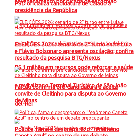
envenenamento por picada de escorpião
PSD oficializa candidatura de Caiado à
presidência da República
ELEIÇÕES 2026: cenário de 2° turno entre Lula
e Flávio Bolsonaro apresenta oscilação; confira
resultado da pesquisa BTG/Nexus
R$ 1 milhão em recursos pode reforçar a saúde
e revitalizar o Terminal Turístico de São João
Falcão confirma pré-candidatura e aceita
convite de Cleitinho para disputa ao Governo
de Minas
del-Rei
Política, fama e despreparo: o “fenômeno
Caneta Azul” no centro de um debate