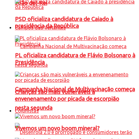
João del-Rei
PSD oficializa candidatura de Caiado à
presidência da República
Campos das Vertentes
PL oficializa candidatura de Flávio Bolsonaro à
Presidência
Campanha Nacional de Multivacinação começa
Crianças são mais vulneráveis a
envenenamento por picada de escorpião
nesta segunda
Colunistas
Vivemos um novo boom mineral?