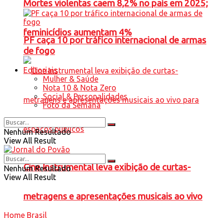
Mortes violentas caem 8,2% no país em 2025;
feminicídios aumentam 4%
PF caça 10 por tráfico internacional de armas
de fogo
Editoriais
Mulher & Saúde
Nota 10 & Nota Zero
Social & Personalidades
Foto da Semana
Nenhum Resultado
View All Result
Cine Instrumental leva exibição de curtas-
Nenhum Resultado
View All Result
metragens e apresentações musicais ao vivo
Home
Brasil