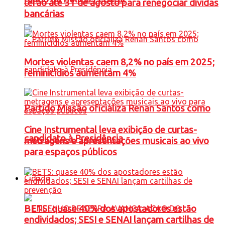
terão até 31 de agosto para renegociar dívidas
bancárias
Mortes violentas caem 8,2% no país em 2025;
feminicídios aumentam 4%
Partido Missão oficializa Renan Santos como
Cine Instrumental leva exibição de curtas-
candidato à Presidência
metragens e apresentações musicais ao vivo
para espaços públicos
Cidade
BETS: quase 40% dos apostadores estão
endividados; SESI e SENAI lançam cartilhas de