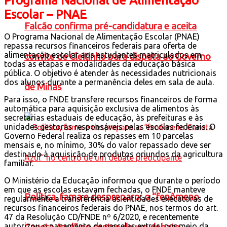
Programa Nacional de Alimentação
Escolar – PNAE
Falcão confirma pré-candidatura e aceita
O Programa Nacional de Alimentação Escolar (PNAE)
repassa recursos financeiros federais para oferta de
alimentação escolar aos estudantes matriculados em
convite de Cleitinho para disputa ao Governo
todas as etapas e modalidades da educação básica
pública. O objetivo é atender às necessidades nutricionais
dos alunos durante a permanência deles em sala de aula.
de Minas
Para isso, o FNDE transfere recursos financeiros de forma
automática para aquisição exclusiva de alimentos às
secretarias estaduais de educação, às prefeituras e às
unidades gestoras responsáveis pelas escolas federais. O
Governo Federal realiza os repasses em 10 parcelas
mensais e, no mínimo, 30% do valor repassado deve ser
destinado à aquisição de produtos oriundos da agricultura
familiar.
O Ministério da Educação informou que durante o período
em que as escolas estavam fechadas, o FNDE manteve
Política, fama e despreparo: o “fenômeno
regularmente a transferência às entidades executoras de
recursos financeiros federais do PNAE, nos termos do art.
47 da Resolução CD/FNDE nº 6/2020, e recentemente
autorizou o pagamento de parcelas extras, por meio da