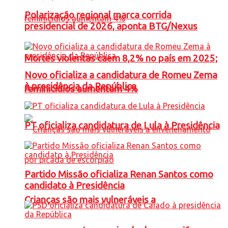
Polarização regional marca corrida
presidencial de 2026, aponta BTG/Nexus
Mortes violentas caem 8,2% no país em 2025;
Novo oficializa a candidatura de Romeu Zema
à presidência da República
feminicídios aumentam 4%
PT oficializa candidatura de Lula à Presidência
Partido Missão oficializa Renan Santos como
candidato à Presidência
Crianças são mais vulneráveis a