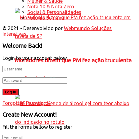
Mulher & Saúde
Nota 10 & Nota Zero
Social & Personalidades
Foto da Semana
© 2021 - Desenvolvido por
Webmundo Soluções
Interativas
Welcome Back!
Login to your account below
Moradores dizem que PM fez ação truculenta
em favela de SP
Forgotten Password?
Create New Account!
Fill the forms bellow to register