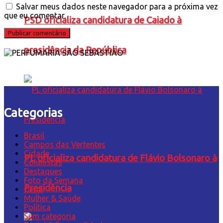
Salvar meus dados neste navegador para a próxima vez
que eu comentar.
PSD oficializa candidatura de Caiado à
presidência da República
Categorias
Brasil
Campos das Vertentes
Cidade
PL oficializa candidatura de Flávio Bolsonaro à
Colunistas
Destaques
Foto da Semana
Presidência
Geral
Mulher & Saúde
Política
Sem categoria