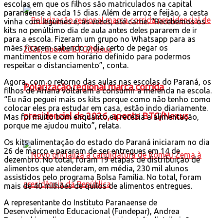
escolas em que os filhos são matriculados na capital
paranaense a cada 15 dias. Além de arroz e feijão, a cesta
vinha com legumes e, às vezes, até carne. “Recebemos os
kits no penúltimo dia de aula antes deles pararem de ir
para a escola. Fizeram um grupo no Whatsapp para as
mães ficarem sabendo o dia certo de pegar os
mantimentos e com horário definido para podermos
respeitar o distanciamento”, conta.
Agora, com o retorno das aulas nas escolas do Paraná, os
Polarização regional marca corrida
filhos de Ariana voltaram a consumir a merenda na escola.
“Eu não peguei mais os kits porque como não tenho como
colocar eles pra estudar em casa, estão indo diariamente.
presidencial de 2026, aponta BTG/Nexus
Mas foi muito bom enquanto eu recebia a alimentação,
porque me ajudou muito”, relata.
Os kits alimentação do estado do Paraná iniciaram no dia
26 de março e pararam de ser entregues em 14 de
dezembro. No total, foram 19 etapas de distribuição de
alimentos que atenderam, em média, 230 mil alunos
assistidos pelo programa Bolsa Família. No total, foram
mais de 40 milhões de quilos de alimentos entregues.
A representante do Instituto Paranaense de
Desenvolvimento Educacional (Fundepar), Andrea