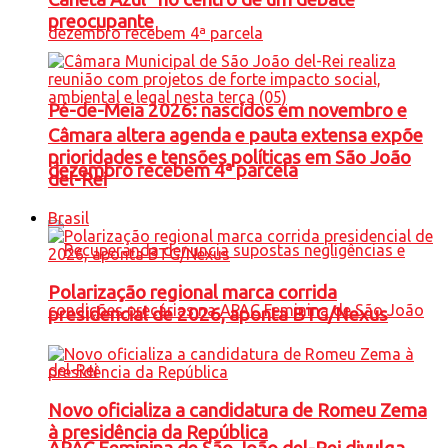
preocupante
Pé-de-Meia 2026: nascidos em novembro e
Câmara altera agenda e pauta extensa expõe
prioridades e tensões políticas em São João
dezembro recebem 4ª parcela
del-Rei
Brasil
Polarização regional marca corrida
presidencial de 2026, aponta BTG/Nexus
Novo oficializa a candidatura de Romeu Zema
à presidência da República