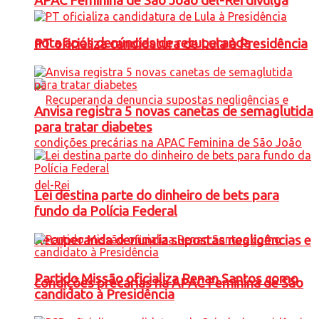
APAC Feminina de São João del-Rei divulga
nota após denúncias de recuperanda
PT oficializa candidatura de Lula à Presidência
Anvisa registra 5 novas canetas de semaglutida
para tratar diabetes
Lei destina parte do dinheiro de bets para
fundo da Polícia Federal
Recuperanda denuncia supostas negligências e
Partido Missão oficializa Renan Santos como
condições precárias na APAC Feminina de São
candidato à Presidência