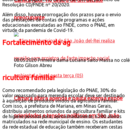
Caneta Azul” no centro de um debate
Resolução CD/FNDE nº 20/2020.
Além disso, houve prorrogação dos prazos para o envio
preocupante
das prestações de contas de programas e ações
educacionais executadas ao FNDE, como o PNAE, em
virtude da pandemia de Covid-19.
Fortalecimento da ag
08.05.2020 Primeira dama Luciana Saito Massa no colé
Foto Gilson Abreu
ricultura familiar
Como recomendado pela legislação do PNAE, 30% do
valor repassado para merenda escolar deve ser destinado
Câmara altera agenda e pauta extensa expõe
à aquisição de produtos vindos da agricultura familiar.
Com isso, a prefeitura de Mariana, em Minas Gerais,
distribuiu alimentos oriundos da agricultura familiar e kits
prioridades e tensões políticas em São João
de higiene pessoal para, aproximadamente, 6.200 alunos
matriculados na rede municipal de ensino. Os estudantes
da rede estadual de educação também receberam cestas