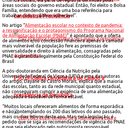
áreas sociais do governo estadual. Então, foi eleito o Bolsa
Família, entendendo que era uma boa referência para
candidato à Presidência
trabalhar com o público vulnerável”.
No artigo “
Alimentação escolar no contexto de pandemia:
a ressignificação e o protagonismo do Programa Nacional
de Alimentação Escolar (PNAE)
” é apontado que a oferta
de alimentos e/ou concessão financeira apenas à camada
mais vulnerável da população fere as premissas de
universalidade e direito à alimentação, consagradas pelo
PNAE e garantida legalmente pela Constituição Federal do
Brasil
A pós-doutoranda em Ciência da Nutrição pela
Universidade Federal de Viçosa (UFV) e uma das autoras
PSD oficializa candidatura de Caiado à
do artigo, Dayane de Castro Morais, explica que a maioria
das escolas, tanto as da rede municipal quanto estadual,
não conseguiram cumprir a exigência de uma alimentação
presidência da República
adequada e saudável de forma estável.
“Muitos locais ofereceram alimentos de forma esporádica
e não contemplando os 200 dias letivos do ano passado,
mais os dias letivos deste ano. Mas, pela legislação, é
pedido que se siga as recomendações de vigência do PNAE
e que seja elaborado pelo nutricionista responsável