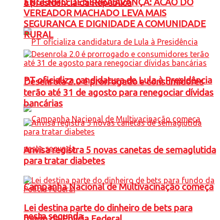
ENGENHO DE SERRA AVANÇA: ACAO DO
à presidência da República
VEREADOR MACHADO LEVA MAIS
SEGURANCA E DIGNIDADE A COMUNIDADE
RURAL
PT oficializa candidatura de Lula à Presidência
Desenrola 2.0 é prorrogado e consumidores
terão até 31 de agosto para renegociar dívidas
bancárias
Anvisa registra 5 novas canetas de semaglutida
para tratar diabetes
Campanha Nacional de Multivacinação começa
Lei destina parte do dinheiro de bets para
nesta segunda
fundo da Polícia Federal