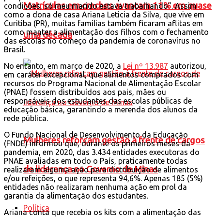
Matrículas em creches avançam 11% em quase
condições, só meu marido estava trabalhando”. Assim
como a dona de casa Ariana Leticia da Silva, que vive em
Curitiba (PR), muitas famílias também ficaram aflitas em
como manter a alimentação dos filhos com o fechamento
uma década
das escolas no começo da pandemia de coronavírus no
Brasil.
No entanto, em março de 2020, a
Lei nº 13.987
autorizou,
em caráter excepcional, que alimentos comprados com
recursos do Programa Nacional de Alimentação Escolar
(PNAE) fossem distribuídos aos pais, mães ou
responsáveis dos estudantes das escolas públicas de
educação básica, garantindo a merenda dos alunos da
rede pública.
O Fundo Nacional de Desenvolvimento da Educação
Mulheres reforçam gestão à frente de cargos
(FNDE) informou que, durante os primeiros meses da
pandemia, em 2020, das 3.434 entidades executoras do
PNAE avaliadas em todo o País, praticamente todas
de liderança no Governo de Minas
realizaram alguma ação para distribuição de alimentos
e/ou refeições, o que representa 94,6%. Apenas 185 (5%)
entidades não realizaram nenhuma ação em prol da
garantia da alimentação dos estudantes.
Política
Ariana conta que recebia os kits com a alimentação das