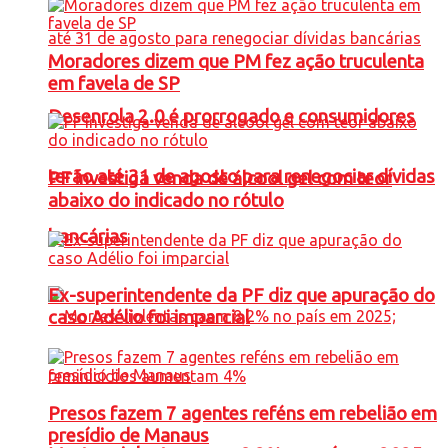
Moradores dizem que PM fez ação truculenta
em favela de SP
Desenrola 2.0 é prorrogado e consumidores
terão até 31 de agosto para renegociar dívidas
PF investiga venda de álcool gel com teor
abaixo do indicado no rótulo
bancárias
Ex-superintendente da PF diz que apuração do
caso Adélio foi imparcial
Presos fazem 7 agentes reféns em rebelião em
presídio de Manaus