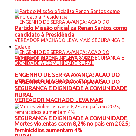
Partido Missão oficializa Renan Santos como
candidato à Presidência
Cidade
ENGENHO DE SERRA AVANÇA: ACAO DO
VEREADOR MACHADO LEVA MAIS
ENGENHO DE SERRA AVANÇA: ACAO DO
SEGURANCA E DIGNIDADE A COMUNIDADE
RURAL
VEREADOR MACHADO LEVA MAIS
SEGURANCA E DIGNIDADE A COMUNIDADE
Mortes violentas caem 8,2% no país em 2025;
feminicídios aumentam 4%