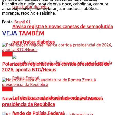
biscoito de queijo, broa de erva doce, cebolinha, cenoura
amarela, couve, inhame, laranja, mandioca, abóbora
moranga, repolho e salsinha.
Fonte:
Brasil 61
Anvisa registra 5 novas canetas de semaglutida
VEJA
TAMBÉM
para tratar diabetes
Brasil
Polarização regional marca corrida presidencial de
2026, aponta BTG/Nexus
Brasil
Lei destina parte do dinheiro de bets para
Novo oficializa a candidatura de Romeu Zema à
presidência da República
fundo da Polícia Federal