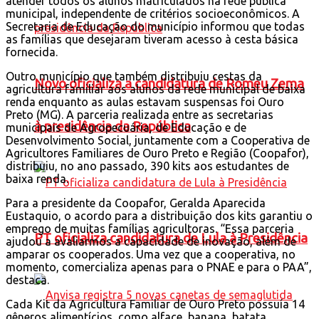
atender todos os alunos matriculados na rede pública
municipal, independente de critérios socioeconômicos. A
Secretaria de Educação do município informou que todas
as famílias que desejaram tiveram acesso à cesta básica
fornecida.
Outro município que também distribuiu cestas da
Novo oficializa a candidatura de Romeu Zema
agricultura familiar aos alunos da rede municipal de baixa
renda enquanto as aulas estavam suspensas foi Ouro
Preto (MG). A parceria realizada entre as secretarias
à presidência da República
municipais de Agropecuária, de Educação e de
Desenvolvimento Social, juntamente com a Cooperativa de
Agricultores Familiares de Ouro Preto e Região (Coopafor),
distribuiu, no ano passado, 390 kits aos estudantes de
baixa renda.
Para a presidente da Coopafor, Geralda Aparecida
Eustaquio, o acordo para a distribuição dos kits garantiu o
emprego de muitas famílias agricultoras. “Essa parceria
PT oficializa candidatura de Lula à Presidência
ajudou a avaliarmos a capacidade de inovação, além de
amparar os cooperados. Uma vez que a cooperativa, no
momento, comercializa apenas para o PNAE e para o PAA”,
destaca.
Cada Kit da Agricultura Familiar de Ouro Preto possuía 14
gêneros alimentícios, como alface, banana, batata,