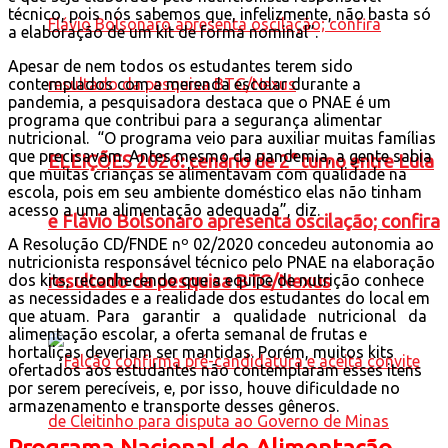
técnico, pois nós sabemos que, infelizmente, não basta só
a elaboração de um kit de forma nominal”.
Apesar de nem todos os estudantes terem sido
contemplados com a merenda escolar durante a
pandemia, a pesquisadora destaca que o PNAE é um
programa que contribui para a segurança alimentar
nutricional. “O programa veio para auxiliar muitas famílias
que precisavam. Antes mesmo da pandemia, a gente sabia
ELEIÇÕES 2026: cenário de 2° turno entre Lula
que muitas crianças se alimentavam com qualidade na
escola, pois em seu ambiente doméstico elas não tinham
acesso a uma alimentação adequada”, diz.
e Flávio Bolsonaro apresenta oscilação; confira
A Resolução CD/FNDE nº 02/2020 concedeu autonomia ao
nutricionista responsável técnico pelo PNAE na elaboração
dos kits, reconhecendo que a equipe de nutrição conhece
resultado da pesquisa BTG/Nexus
as necessidades e a realidade dos estudantes do local em
que atuam. Para garantir a qualidade nutricional da
alimentação escolar, a oferta semanal de frutas e
hortaliças deveriam ser mantidas. Porém, muitos kits
ofertados aos estudantes não contemplaram esses itens
por serem perecíveis, e, por isso, houve dificuldade no
armazenamento e transporte desses gêneros.