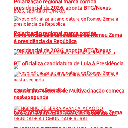
Polarização regional marca corrida
presidencial de 2026, aponta BTG/Nexus
Polarização regional marca corrida
Novo oficializa a candidatura de Romeu Zema
à presidência da República
presidencial de 2026, aponta BTG/Nexus
PT oficializa candidatura de Lula à Presidência
Campanha Nacional de Multivacinação começa
nesta segunda
Novo oficializa a candidatura de Romeu Zema