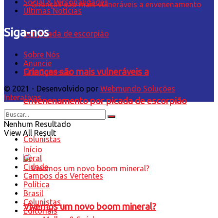
Social & Personalidades
Últimas Notícias
Siga-nos
Sobre Nós
Anuncie
Crianças são mais vulneráveis a
Fale Conosco
© 2021 - Desenvolvido por
Webmundo Soluções
Interativas
envenenamento por picada de escorpião
Nenhum Resultado
View All Result
Colunistas
Início
Geral
Cidade
Campos das Vertentes
Política
Brasil
Colunistas
Vivemos um novo boom mineral?
Editoriais