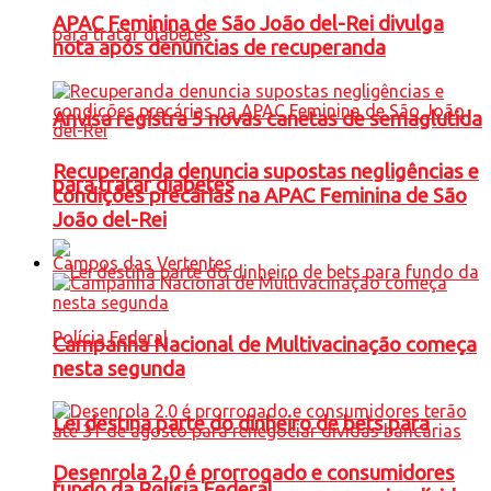
APAC Feminina de São João del-Rei divulga
nota após denúncias de recuperanda
Anvisa registra 5 novas canetas de semaglutida
Recuperanda denuncia supostas negligências e
para tratar diabetes
condições precárias na APAC Feminina de São
João del-Rei
Campos das Vertentes
Campanha Nacional de Multivacinação começa
nesta segunda
Lei destina parte do dinheiro de bets para
Desenrola 2.0 é prorrogado e consumidores
fundo da Polícia Federal