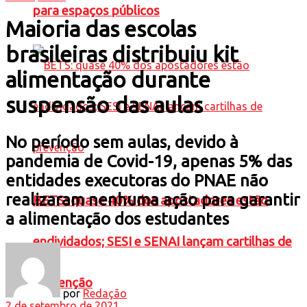
para espaços públicos
Maioria das escolas
brasileiras distribuiu kit
alimentação durante
suspensão das aulas
No período sem aulas, devido à
pandemia de Covid-19, apenas 5% das
entidades executoras do PNAE não
realizaram nenhuma ação para garantir
BETS: quase 40% dos apostadores estão
a alimentação dos estudantes
endividados; SESI e SENAI lançam cartilhas de
prevenção
por
Redação
2 de setembro de 2021