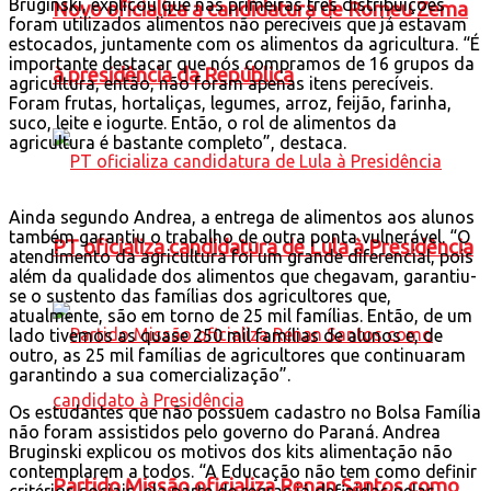
Bruginski, explicou que nas primeiras três distribuições
Novo oficializa a candidatura de Romeu Zema
foram utilizados alimentos não perecíveis que já estavam
estocados, juntamente com os alimentos da agricultura. “É
importante destacar que nós compramos de 16 grupos da
à presidência da República
agricultura, então, não foram apenas itens perecíveis.
Foram frutas, hortaliças, legumes, arroz, feijão, farinha,
suco, leite e iogurte. Então, o rol de alimentos da
agricultura é bastante completo”, destaca.
Ainda segundo Andrea, a entrega de alimentos aos alunos
também garantiu o trabalho de outra ponta vulnerável. “O
PT oficializa candidatura de Lula à Presidência
atendimento da agricultura foi um grande diferencial, pois
além da qualidade dos alimentos que chegavam, garantiu-
se o sustento das famílias dos agricultores que,
atualmente, são em torno de 25 mil famílias. Então, de um
lado tivemos as quase 250 mil famílias de alunos e, de
outro, as 25 mil famílias de agricultores que continuaram
garantindo a sua comercialização”.
Os estudantes que não possuem cadastro no Bolsa Família
não foram assistidos pelo governo do Paraná. Andrea
Bruginski explicou os motivos dos kits alimentação não
contemplarem a todos. “A Educação não tem como definir
Partido Missão oficializa Renan Santos como
critérios sociais, ela parte de regras já definidas pelas