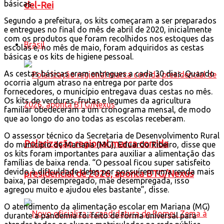
básicas.
del-Rei
Segundo a prefeitura, os kits começaram a ser preparados
e entregues no final do mês de abril de 2020, inicialmente
com os produtos que foram recolhidos nos estoques das
Brasil
escolas e, no mês de maio, foram adquiridos as cestas
básicas e os kits de higiene pessoal.
As cestas básicas eram entregues a cada 30 dias. Quando
ocorria algum atraso na entrega por parte dos
fornecedores, o município entregava duas cestas no mês.
Os kits de verduras, frutas e legumes da agricultura
familiar obedeceram a um cronograma mensal, de modo
que ao longo do ano todas as escolas receberam.
O assessor técnico da Secretaria de Desenvolvimento Rural
Polarização regional marca corrida
do município de Mariana (MG), Eduardo Ribeiro, disse que
os kits foram importantes para auxiliar a alimentação das
famílias de baixa renda. “O pessoal ficou super satisfeito
devido à dificuldade deles por possuírem uma renda mais
presidencial de 2026, aponta BTG/Nexus
baixa, pai desempregado, mãe desempregada, isso
agregou muito e ajudou eles bastante”, disse.
O atendimento da alimentação escolar em Mariana (MG)
durante a pandemia foi feito de forma universal para