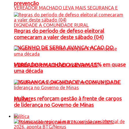
prevenção
Regras do período de defeso eleitoral
comecaram a valer deste sábado (04)
ENGENHO DE SERRA AVANÇA: ACAO DO
Matrículas em creches avançam 11% em quase
VEREADOR MACHADO LEVA MAIS
uma década
SEGURANCA E DIGNIDADE A COMUNIDADE
Mulheres reforçam gestão à frente de cargos
RURAL
de liderança no Governo de Minas
Política