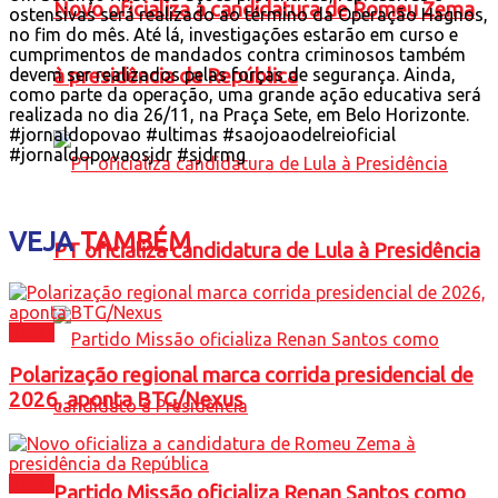
Novo oficializa a candidatura de Romeu Zema
ostensivas será realizado ao término da Operação Hagnos,
no fim do mês. Até lá, investigações estarão em curso e
cumprimentos de mandados contra criminosos também
à presidência da República
devem ser realizados pelas forças de segurança. Ainda,
como parte da operação, uma grande ação educativa será
realizada no dia 26/11, na Praça Sete, em Belo Horizonte.
#jornaldopovao #ultimas #saojoaodelreioficial
#jornaldopovaosjdr #sjdrmg
VEJA
TAMBÉM
PT oficializa candidatura de Lula à Presidência
Brasil
Polarização regional marca corrida presidencial de
2026, aponta BTG/Nexus
Brasil
Partido Missão oficializa Renan Santos como