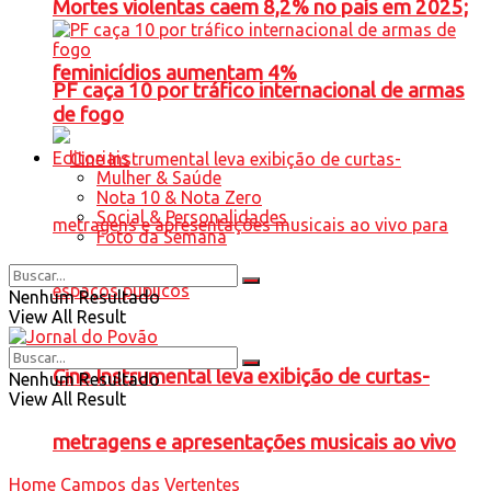
Mortes violentas caem 8,2% no país em 2025;
feminicídios aumentam 4%
PF caça 10 por tráfico internacional de armas
de fogo
Editoriais
Mulher & Saúde
Nota 10 & Nota Zero
Social & Personalidades
Foto da Semana
Nenhum Resultado
View All Result
Cine Instrumental leva exibição de curtas-
Nenhum Resultado
View All Result
metragens e apresentações musicais ao vivo
Home
Campos das Vertentes