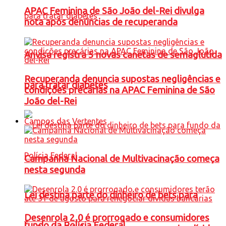
APAC Feminina de São João del-Rei divulga
nota após denúncias de recuperanda
Anvisa registra 5 novas canetas de semaglutida
Recuperanda denuncia supostas negligências e
para tratar diabetes
condições precárias na APAC Feminina de São
João del-Rei
Campos das Vertentes
Campanha Nacional de Multivacinação começa
nesta segunda
Lei destina parte do dinheiro de bets para
Desenrola 2.0 é prorrogado e consumidores
fundo da Polícia Federal