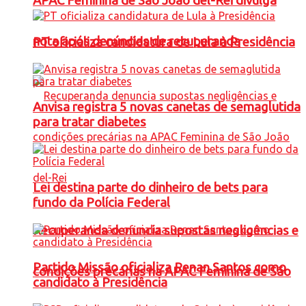
APAC Feminina de São João del-Rei divulga
nota após denúncias de recuperanda
PT oficializa candidatura de Lula à Presidência
Anvisa registra 5 novas canetas de semaglutida
para tratar diabetes
Lei destina parte do dinheiro de bets para
fundo da Polícia Federal
Recuperanda denuncia supostas negligências e
Partido Missão oficializa Renan Santos como
condições precárias na APAC Feminina de São
candidato à Presidência