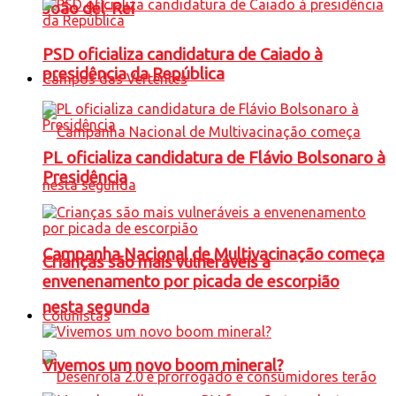
João del-Rei
PSD oficializa candidatura de Caiado à
presidência da República
Campos das Vertentes
PL oficializa candidatura de Flávio Bolsonaro à
Presidência
Campanha Nacional de Multivacinação começa
Crianças são mais vulneráveis a
envenenamento por picada de escorpião
nesta segunda
Colunistas
Vivemos um novo boom mineral?