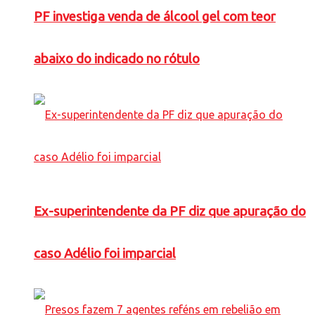
PF investiga venda de álcool gel com teor
abaixo do indicado no rótulo
Ex-superintendente da PF diz que apuração do
caso Adélio foi imparcial