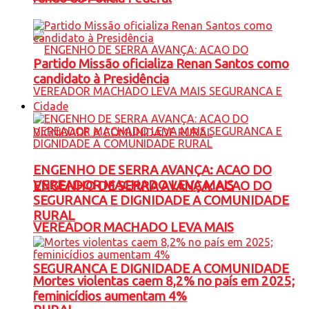
Partido Missão oficializa Renan Santos como
candidato à Presidência
Cidade
ENGENHO DE SERRA AVANÇA: ACAO DO
VEREADOR MACHADO LEVA MAIS
ENGENHO DE SERRA AVANÇA: ACAO DO
SEGURANCA E DIGNIDADE A COMUNIDADE
RURAL
VEREADOR MACHADO LEVA MAIS
SEGURANCA E DIGNIDADE A COMUNIDADE
Mortes violentas caem 8,2% no país em 2025;
feminicídios aumentam 4%