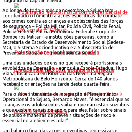
flagrante na capital mineira.
Ao longo de todo o mês de novembro, a Sejusp tem
coordenado o fomento a ações específicas de combate
aos crimes contra as crianças e adolescentes das forças
de segurança – Polícia Militar, Polícia Civil, Polícia Penal,
Polícia Federal, Polícia Rodoviária Federal e Corpo de
Bombeiros Militar – e instituições parceiras, como a
Secretaria de Estado de Desenvolvimento Social (Sedese-
MG), o Sistema Socioeducativo e a Subsecretaria de
Polarização regional marca corrida
Prevenção Social à Criminalidade da Sejusp.
Uma das unidades de ensino que receberá profissionais
envolvidos na Operação Hagnos é a Escola Estadual Hugo
presidencial de 2026, aponta BTG/Nexus
Viana, localizada em Ribeirão das Neves, na Região
Metropolitana de Belo Horizonte. Cerca de 140 alunos
receberão orientações na tarde desta quarta-feira.
Para o superintendente de Integração e Planejamento
Operacional da Sejusp, Bernardo Naves, “é essencial que as
crianças e os adolescentes saibam que não estão sozinhos
e que existem canais de apoio para eles. Falar sobre sinais
de abuso e maneiras de prevenir situações de risco é
essencial no ambiente escolar”.
Um balanço final das ações preventivas, repressivas e