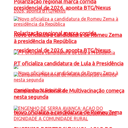
Polarização regional marca corrida
presidencial de 2026, aponta BTG/Nexus
Polarização regional marca corrida
Novo oficializa a candidatura de Romeu Zema
à presidência da República
presidencial de 2026, aponta BTG/Nexus
PT oficializa candidatura de Lula à Presidência
Campanha Nacional de Multivacinação começa
nesta segunda
Novo oficializa a candidatura de Romeu Zema