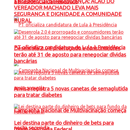
ENGENHO DE SERRA AVANÇA: ACAO DO
à presidência da República
VEREADOR MACHADO LEVA MAIS
SEGURANCA E DIGNIDADE A COMUNIDADE
RURAL
PT oficializa candidatura de Lula à Presidência
Desenrola 2.0 é prorrogado e consumidores
terão até 31 de agosto para renegociar dívidas
bancárias
Anvisa registra 5 novas canetas de semaglutida
para tratar diabetes
Campanha Nacional de Multivacinação começa
Lei destina parte do dinheiro de bets para
nesta segunda
fundo da Polícia Federal