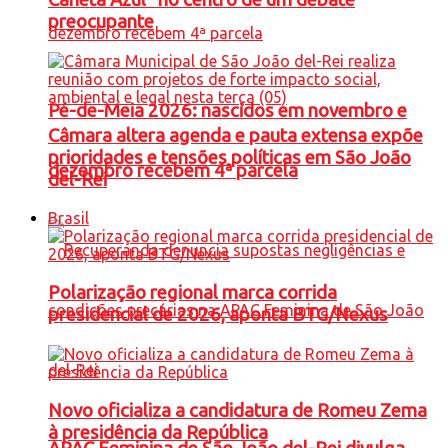
preocupante
Pé-de-Meia 2026: nascidos em novembro e
Câmara altera agenda e pauta extensa expõe
prioridades e tensões políticas em São João
dezembro recebem 4ª parcela
del-Rei
Brasil
Polarização regional marca corrida
presidencial de 2026, aponta BTG/Nexus
Novo oficializa a candidatura de Romeu Zema
à presidência da República