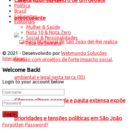
Caneta Azul” no centro de um debate
Campos das Vertentes
Política
Brasil
Colunistas
preocupante
Editoriais
Mulher & Saúde
Nota 10 & Nota Zero
Social & Personalidades
Foto da Semana
© 2021 - Desenvolvido por
Webmundo Soluções
Interativas
Welcome Back!
Login to your account below
Câmara altera agenda e pauta extensa expõe
prioridades e tensões políticas em São João
Forgotten Password?