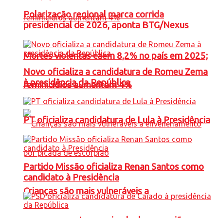
Polarização regional marca corrida
presidencial de 2026, aponta BTG/Nexus
Mortes violentas caem 8,2% no país em 2025;
Novo oficializa a candidatura de Romeu Zema
à presidência da República
feminicídios aumentam 4%
PT oficializa candidatura de Lula à Presidência
Partido Missão oficializa Renan Santos como
candidato à Presidência
Crianças são mais vulneráveis a