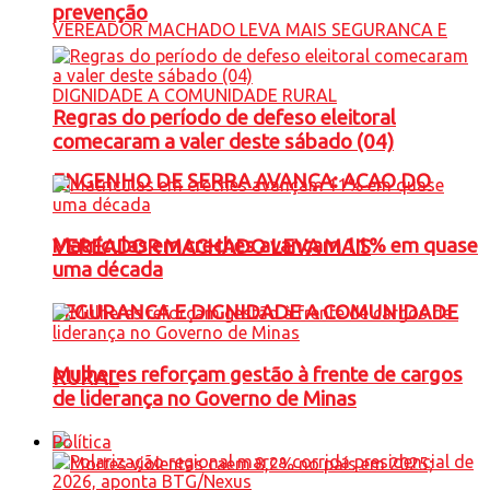
prevenção
Regras do período de defeso eleitoral
comecaram a valer deste sábado (04)
ENGENHO DE SERRA AVANÇA: ACAO DO
Matrículas em creches avançam 11% em quase
VEREADOR MACHADO LEVA MAIS
uma década
SEGURANCA E DIGNIDADE A COMUNIDADE
Mulheres reforçam gestão à frente de cargos
RURAL
de liderança no Governo de Minas
Política