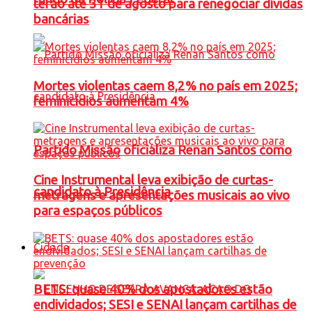
terão até 31 de agosto para renegociar dívidas
bancárias
Mortes violentas caem 8,2% no país em 2025;
feminicídios aumentam 4%
Partido Missão oficializa Renan Santos como
Cine Instrumental leva exibição de curtas-
candidato à Presidência
metragens e apresentações musicais ao vivo
para espaços públicos
Cidade
BETS: quase 40% dos apostadores estão
endividados; SESI e SENAI lançam cartilhas de