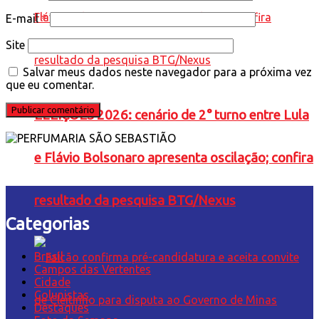
E-mail
*
Site
Salvar meus dados neste navegador para a próxima vez
que eu comentar.
ELEIÇÕES 2026: cenário de 2° turno entre Lula
e Flávio Bolsonaro apresenta oscilação; confira
resultado da pesquisa BTG/Nexus
Categorias
Brasil
Campos das Vertentes
Cidade
Colunistas
Destaques