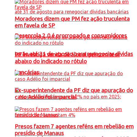
Moradores dizem que PM fez ação truculenta
em favela de SP
Desenrola 2.0 é prorrogado e consumidores
terão até 31 de agosto para renegociar dívidas
PF investiga venda de álcool gel com teor
abaixo do indicado no rótulo
bancárias
Ex-superintendente da PF diz que apuração do
caso Adélio foi imparcial
Presos fazem 7 agentes reféns em rebelião em
presídio de Manaus