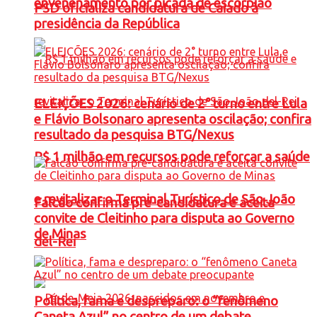
envenenamento por picada de escorpião
PSD oficializa candidatura de Caiado à
presidência da República
ELEIÇÕES 2026: cenário de 2° turno entre Lula
e Flávio Bolsonaro apresenta oscilação; confira
resultado da pesquisa BTG/Nexus
R$ 1 milhão em recursos pode reforçar a saúde
e revitalizar o Terminal Turístico de São João
Falcão confirma pré-candidatura e aceita
convite de Cleitinho para disputa ao Governo
de Minas
del-Rei
Política, fama e despreparo: o “fenômeno
Caneta Azul” no centro de um debate