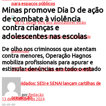
para espaços públicos
Minas promove Dia D de ação
de combate à violência
contra crianças e
adolescentes nas escolas
De olho nos criminosos que atentam
contra menores, Operação Hagnos
mobiliza profissionais para apurar e
estimular denúncias em todo o estado
BETS: quase 40% dos apostadores estão
endividados; SESI e SENAI lançam cartilhas de
por
Redação
prevenção
13 de novembro de 2024