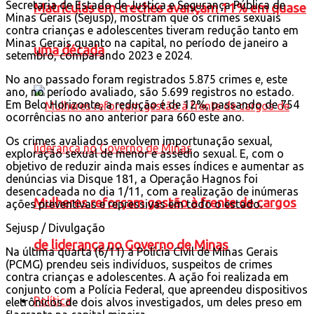
Secretaria de Estado de Justiça e Segurança Pública de
Matrículas em creches avançam 11% em quase
Minas Gerais (Sejusp), mostram que os crimes sexuais
contra crianças e adolescentes tiveram redução tanto em
Minas Gerais quanto na capital, no período de janeiro a
uma década
setembro, comparando 2023 e 2024.
No ano passado foram registrados 5.875 crimes e, este
ano, no período avaliado, são 5.699 registros no estado.
Em Belo Horizonte, a redução é de 12%, passando de 754
ocorrências no ano anterior para 660 este ano.
Os crimes avaliados envolvem importunação sexual,
exploração sexual de menor e assédio sexual. E, com o
objetivo de reduzir ainda mais esses índices e aumentar as
denúncias via Disque 181, a Operação Hagnos foi
desencadeada no dia 1/11, com a realização de inúmeras
Mulheres reforçam gestão à frente de cargos
ações preventivas e repressivas em todo o estado.
Sejusp / Divulgação
de liderança no Governo de Minas
Na última quarta (6/11) a Polícia Civil de Minas Gerais
(PCMG) prendeu seis indivíduos, suspeitos de crimes
contra crianças e adolescentes. A ação foi realizada em
conjunto com a Polícia Federal, que apreendeu dispositivos
Política
eletrônicos de dois alvos investigados, um deles preso em