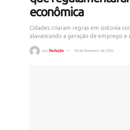
econômica
Cidades criaram regras em sintonia co
alavancando a geração de emprego e r
por
Redação
18 de fevereiro de 2022