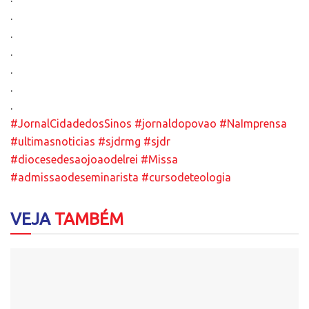
.
.
.
.
.
.
#JornalCidadedosSinos
#jornaldopovao
#NaImprensa
#ultimasnoticias
#sjdrmg
#sjdr
#diocesedesaojoaodelrei
#Missa
#admissaodeseminarista
#cursodeteologia
VEJA
TAMBÉM