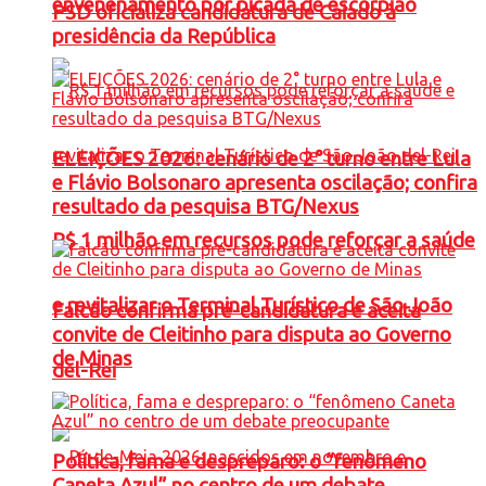
envenenamento por picada de escorpião
PSD oficializa candidatura de Caiado à
presidência da República
ELEIÇÕES 2026: cenário de 2° turno entre Lula
e Flávio Bolsonaro apresenta oscilação; confira
resultado da pesquisa BTG/Nexus
R$ 1 milhão em recursos pode reforçar a saúde
e revitalizar o Terminal Turístico de São João
Falcão confirma pré-candidatura e aceita
convite de Cleitinho para disputa ao Governo
de Minas
del-Rei
Política, fama e despreparo: o “fenômeno
Caneta Azul” no centro de um debate