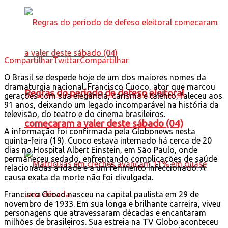
Compartilhar
Twittar
Compartilhar
O Brasil se despede hoje de um dos maiores nomes da
dramaturgia nacional. Francisco Cuoco, ator que marcou
Regras do período de defeso eleitoral
gerações com sua elegância, carisma e talento, faleceu aos
91 anos, deixando um legado incomparável na história da
televisão, do teatro e do cinema brasileiros.
comecaram a valer deste sábado (04)
A informação foi confirmada pela Globonews nesta
quinta-feira (19). Cuoco estava internado há cerca de 20
dias no Hospital Albert Einstein, em São Paulo, onde
permaneceu sedado, enfrentando complicações de saúde
relacionadas à idade e a um ferimento infeccionado. A
causa exata da morte não foi divulgada.
Francisco Cuoco nasceu na capital paulista em 29 de
novembro de 1933. Em sua longa e brilhante carreira, viveu
personagens que atravessaram décadas e encantaram
milhões de brasileiros. Sua estreia na TV Globo aconteceu