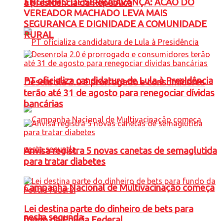
ENGENHO DE SERRA AVANÇA: ACAO DO
à presidência da República
VEREADOR MACHADO LEVA MAIS
SEGURANCA E DIGNIDADE A COMUNIDADE
RURAL
PT oficializa candidatura de Lula à Presidência
Desenrola 2.0 é prorrogado e consumidores
terão até 31 de agosto para renegociar dívidas
bancárias
Anvisa registra 5 novas canetas de semaglutida
para tratar diabetes
Campanha Nacional de Multivacinação começa
Lei destina parte do dinheiro de bets para
nesta segunda
fundo da Polícia Federal