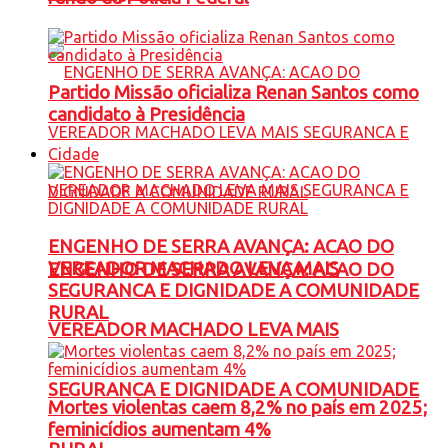
Partido Missão oficializa Renan Santos como
candidato à Presidência
Cidade
ENGENHO DE SERRA AVANÇA: ACAO DO
VEREADOR MACHADO LEVA MAIS
ENGENHO DE SERRA AVANÇA: ACAO DO
SEGURANCA E DIGNIDADE A COMUNIDADE
RURAL
VEREADOR MACHADO LEVA MAIS
SEGURANCA E DIGNIDADE A COMUNIDADE
Mortes violentas caem 8,2% no país em 2025;
feminicídios aumentam 4%