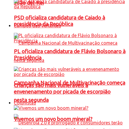
João del-Rei
PSD oficializa candidatura de Caiado à
presidência da República
Campos das Vertentes
PL oficializa candidatura de Flávio Bolsonaro à
Presidência
Campanha Nacional de Multivacinação começa
Crianças são mais vulneráveis a
envenenamento por picada de escorpião
nesta segunda
Colunistas
Vivemos um novo boom mineral?