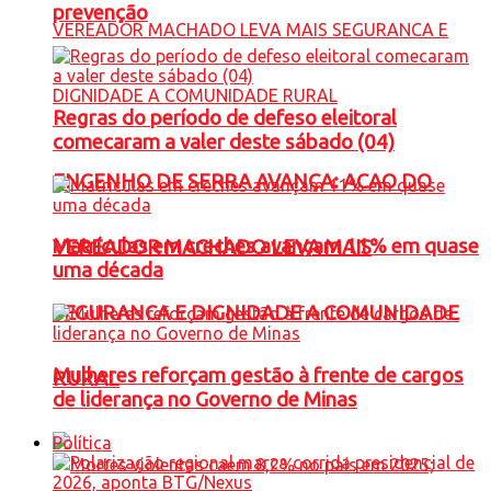
prevenção
Regras do período de defeso eleitoral
comecaram a valer deste sábado (04)
ENGENHO DE SERRA AVANÇA: ACAO DO
Matrículas em creches avançam 11% em quase
VEREADOR MACHADO LEVA MAIS
uma década
SEGURANCA E DIGNIDADE A COMUNIDADE
Mulheres reforçam gestão à frente de cargos
RURAL
de liderança no Governo de Minas
Política