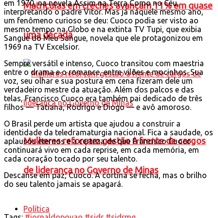
em 1970, na novela Assim na Terra Como no Céu,
Matrículas em creches avançam 11% em quase
interpretando o padre Vitor. Mas já naquele mesmo ano,
um fenômeno curioso se deu: Cuoco podia ser visto ao
mesmo tempo na Globo e na extinta TV Tupi, que exibia
uma década
Sangue do Meu Sangue, novela que ele protagonizou em
1969 na TV Excelsior.
Sempre versátil e intenso, Cuoco transitou com maestria
entre o drama e o romance, entre vilões e mocinhos. Sua
voz, seu olhar e sua postura em cena fizeram dele um
verdadeiro mestre da atuação. Além dos palcos e das
telas, Francisco Cuoco era também pai dedicado de três
filhos — Tatiana, Rodrigo e Diogo — e avô amoroso.
O Brasil perde um artista que ajudou a construir a
identidade da teledramaturgia nacional. Fica a saudade, os
Mulheres reforçam gestão à frente de cargos
aplausos eternos e a certeza de que Francisco Cuoco
continuará vivo em cada reprise, em cada memória, em
cada coração tocado por seu talento.
de liderança no Governo de Minas
Descanse em paz, Cuoco. A cortina se fecha, mas o brilho
do seu talento jamais se apagará.
Política
Tags:
#jornaldopovao #sjdr #sjdrmg