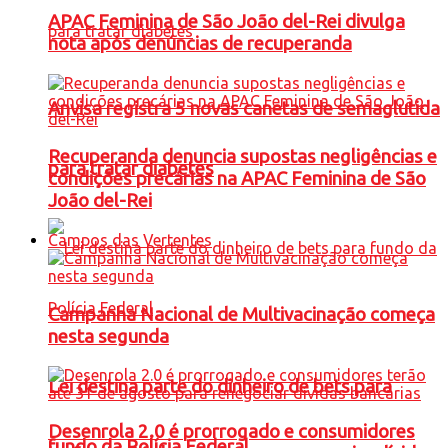
APAC Feminina de São João del-Rei divulga
nota após denúncias de recuperanda
Anvisa registra 5 novas canetas de semaglutida
Recuperanda denuncia supostas negligências e
para tratar diabetes
condições precárias na APAC Feminina de São
João del-Rei
Campos das Vertentes
Campanha Nacional de Multivacinação começa
nesta segunda
Lei destina parte do dinheiro de bets para
Desenrola 2.0 é prorrogado e consumidores
fundo da Polícia Federal