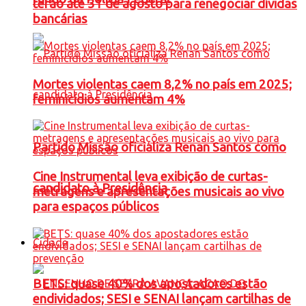
terão até 31 de agosto para renegociar dívidas
bancárias
Mortes violentas caem 8,2% no país em 2025;
feminicídios aumentam 4%
Partido Missão oficializa Renan Santos como
Cine Instrumental leva exibição de curtas-
candidato à Presidência
metragens e apresentações musicais ao vivo
para espaços públicos
Cidade
BETS: quase 40% dos apostadores estão
endividados; SESI e SENAI lançam cartilhas de