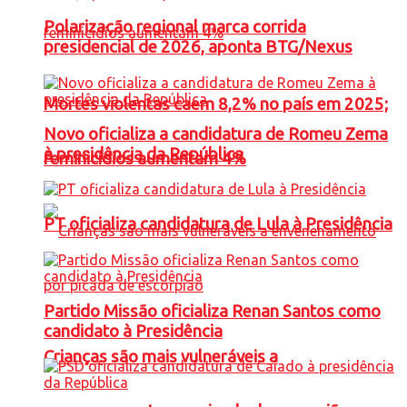
Polarização regional marca corrida
presidencial de 2026, aponta BTG/Nexus
Mortes violentas caem 8,2% no país em 2025;
Novo oficializa a candidatura de Romeu Zema
à presidência da República
feminicídios aumentam 4%
PT oficializa candidatura de Lula à Presidência
Partido Missão oficializa Renan Santos como
candidato à Presidência
Crianças são mais vulneráveis a