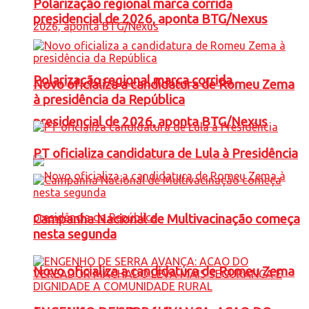
Polarização regional marca corrida
presidencial de 2026, aponta BTG/Nexus
Polarização regional marca corrida
Novo oficializa a candidatura de Romeu Zema
à presidência da República
presidencial de 2026, aponta BTG/Nexus
PT oficializa candidatura de Lula à Presidência
Campanha Nacional de Multivacinação começa
nesta segunda
Novo oficializa a candidatura de Romeu Zema