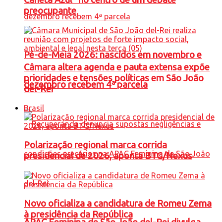
preocupante
Pé-de-Meia 2026: nascidos em novembro e
Câmara altera agenda e pauta extensa expõe
prioridades e tensões políticas em São João
dezembro recebem 4ª parcela
del-Rei
Brasil
Polarização regional marca corrida
presidencial de 2026, aponta BTG/Nexus
Novo oficializa a candidatura de Romeu Zema
à presidência da República