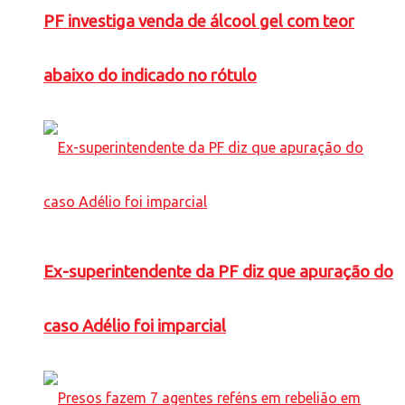
PF investiga venda de álcool gel com teor
abaixo do indicado no rótulo
Ex-superintendente da PF diz que apuração do
caso Adélio foi imparcial