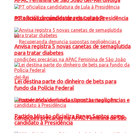
APAC Feminina de São João del-Rei divulga
nota após denúncias de recuperanda
PT oficializa candidatura de Lula à Presidência
Anvisa registra 5 novas canetas de semaglutida
para tratar diabetes
Lei destina parte do dinheiro de bets para
fundo da Polícia Federal
Recuperanda denuncia supostas negligências e
Partido Missão oficializa Renan Santos como
condições precárias na APAC Feminina de São
candidato à Presidência