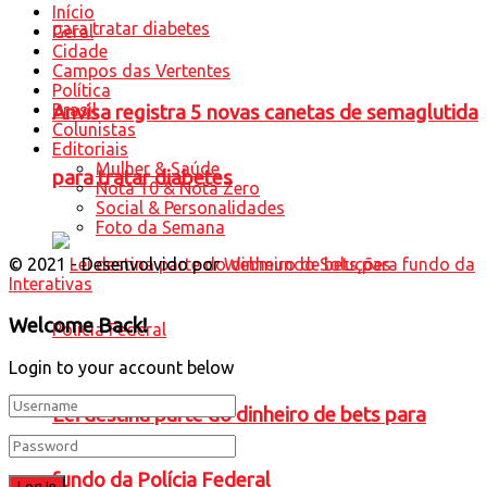
Início
Geral
Cidade
Campos das Vertentes
Política
Brasil
Anvisa registra 5 novas canetas de semaglutida
Colunistas
Editoriais
Mulher & Saúde
para tratar diabetes
Nota 10 & Nota Zero
Social & Personalidades
Foto da Semana
© 2021 - Desenvolvido por
Webmundo Soluções
Interativas
Welcome Back!
Login to your account below
Lei destina parte do dinheiro de bets para
fundo da Polícia Federal