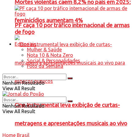
Mortes violentas caem 8,2% no país em 2025;
feminicídios aumentam 4%
PF caça 10 por tráfico internacional de armas
de fogo
Editoriais
Mulher & Saúde
Nota 10 & Nota Zero
Social & Personalidades
Foto da Semana
Nenhum Resultado
View All Result
Cine Instrumental leva exibição de curtas-
Nenhum Resultado
View All Result
metragens e apresentações musicais ao vivo
Home
Brasil