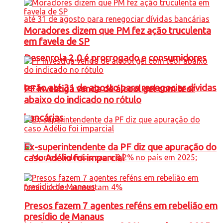
Moradores dizem que PM fez ação truculenta
em favela de SP
Desenrola 2.0 é prorrogado e consumidores
terão até 31 de agosto para renegociar dívidas
PF investiga venda de álcool gel com teor
abaixo do indicado no rótulo
bancárias
Ex-superintendente da PF diz que apuração do
caso Adélio foi imparcial
Presos fazem 7 agentes reféns em rebelião em
presídio de Manaus