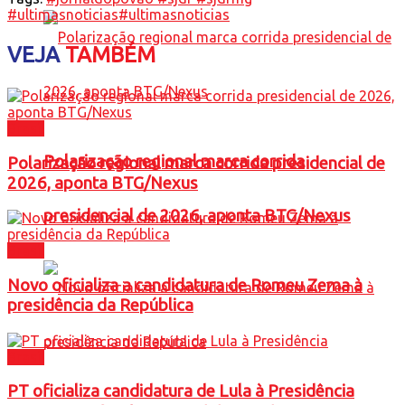
#ultimasnoticias
#ultimasnoticias
VEJA
TAMBÉM
Brasil
Polarização regional marca corrida
Polarização regional marca corrida presidencial de
2026, aponta BTG/Nexus
presidencial de 2026, aponta BTG/Nexus
Brasil
Novo oficializa a candidatura de Romeu Zema à
presidência da República
Brasil
PT oficializa candidatura de Lula à Presidência