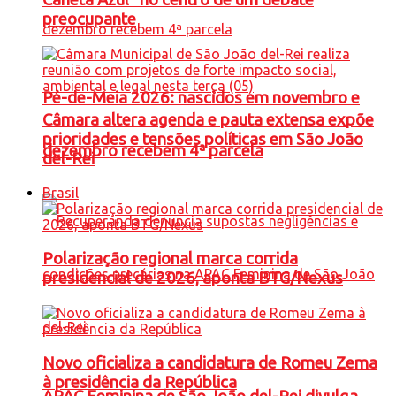
preocupante
Pé-de-Meia 2026: nascidos em novembro e
Câmara altera agenda e pauta extensa expõe
prioridades e tensões políticas em São João
dezembro recebem 4ª parcela
del-Rei
Brasil
Polarização regional marca corrida
presidencial de 2026, aponta BTG/Nexus
Novo oficializa a candidatura de Romeu Zema
à presidência da República