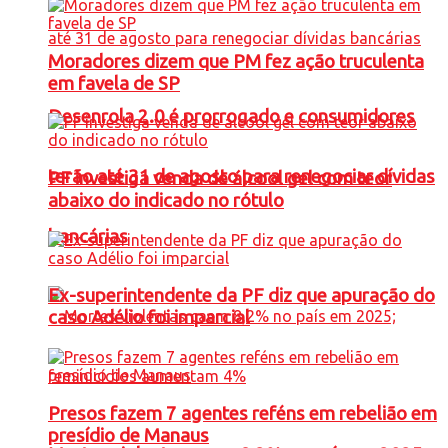
Moradores dizem que PM fez ação truculenta
em favela de SP
Desenrola 2.0 é prorrogado e consumidores
terão até 31 de agosto para renegociar dívidas
PF investiga venda de álcool gel com teor
abaixo do indicado no rótulo
bancárias
Ex-superintendente da PF diz que apuração do
caso Adélio foi imparcial
Presos fazem 7 agentes reféns em rebelião em
presídio de Manaus