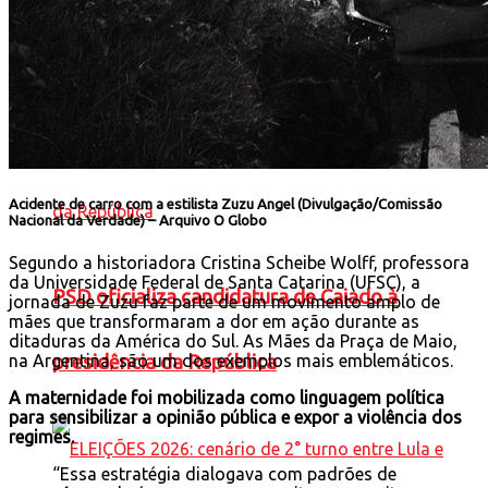
candidato à Presidência
Acidente de carro com a estilista Zuzu Angel (Divulgação/Comissão
Nacional da Verdade) –
Arquivo O Globo
Segundo a historiadora Cristina Scheibe Wolff, professora
da Universidade Federal de Santa Catarina (UFSC), a
PSD oficializa candidatura de Caiado à
jornada de Zuzu faz parte de um movimento amplo de
mães que transformaram a dor em ação durante as
ditaduras da América do Sul. As Mães da Praça de Maio,
presidência da República
na Argentina, são um dos exemplos mais emblemáticos.
A maternidade foi mobilizada como linguagem política
para sensibilizar a opinião pública e expor a violência dos
regimes.
“Essa estratégia dialogava com padrões de