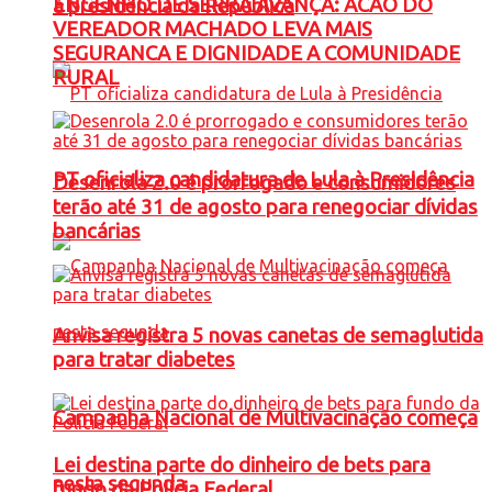
ENGENHO DE SERRA AVANÇA: ACAO DO
à presidência da República
VEREADOR MACHADO LEVA MAIS
SEGURANCA E DIGNIDADE A COMUNIDADE
RURAL
PT oficializa candidatura de Lula à Presidência
Desenrola 2.0 é prorrogado e consumidores
terão até 31 de agosto para renegociar dívidas
bancárias
Anvisa registra 5 novas canetas de semaglutida
para tratar diabetes
Campanha Nacional de Multivacinação começa
Lei destina parte do dinheiro de bets para
nesta segunda
fundo da Polícia Federal