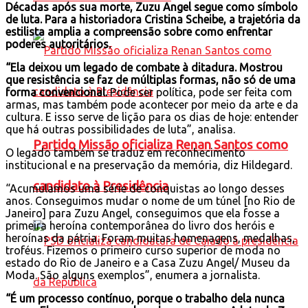
Décadas após sua morte, Zuzu Angel segue como símbolo
de luta. Para a historiadora Cristina Scheibe, a trajetória da
estilista amplia a compreensão sobre como enfrentar
poderes autoritários.
“Ela deixou um legado de combate à ditadura. Mostrou
que resistência se faz de múltiplas formas, não só de uma
forma convencional.
Pode ser política, pode ser feita com
armas, mas também pode acontecer por meio da arte e da
cultura. E isso serve de lição para os dias de hoje: entender
que há outras possibilidades de luta”, analisa.
Partido Missão oficializa Renan Santos como
O legado também se traduz em reconhecimento
institucional e na preservação da memória, diz Hildegard.
candidato à Presidência
“Acumulamos uma série de conquistas ao longo desses
anos. Conseguimos mudar o nome de um túnel [no Rio de
Janeiro] para Zuzu Angel, conseguimos que ela fosse a
primeira heroína contemporânea do livro dos heróis e
heroínas da pátria. Foram muitas homenagens, medalhas,
troféus. Fizemos o primeiro curso superior de moda no
estado do Rio de Janeiro e a Casa Zuzu Angel/ Museu da
Moda. São alguns exemplos”, enumera a jornalista.
“É um processo contínuo, porque o trabalho dela nunca