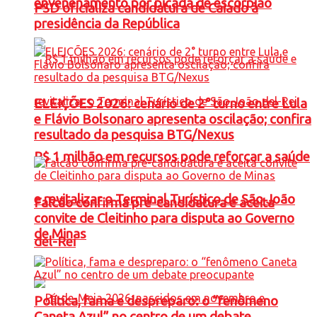
envenenamento por picada de escorpião
PSD oficializa candidatura de Caiado à
presidência da República
ELEIÇÕES 2026: cenário de 2° turno entre Lula
e Flávio Bolsonaro apresenta oscilação; confira
resultado da pesquisa BTG/Nexus
R$ 1 milhão em recursos pode reforçar a saúde
e revitalizar o Terminal Turístico de São João
Falcão confirma pré-candidatura e aceita
convite de Cleitinho para disputa ao Governo
de Minas
del-Rei
Política, fama e despreparo: o “fenômeno
Caneta Azul” no centro de um debate