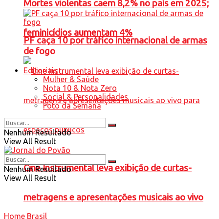
Mortes violentas caem 8,2% no país em 2025;
feminicídios aumentam 4%
PF caça 10 por tráfico internacional de armas
de fogo
Editoriais
Mulher & Saúde
Nota 10 & Nota Zero
Social & Personalidades
Foto da Semana
Nenhum Resultado
View All Result
Cine Instrumental leva exibição de curtas-
Nenhum Resultado
View All Result
metragens e apresentações musicais ao vivo
Home
Brasil