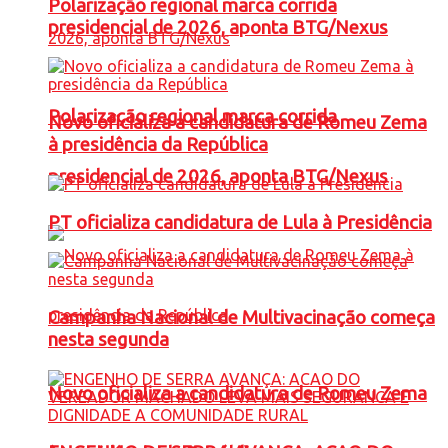
Polarização regional marca corrida
presidencial de 2026, aponta BTG/Nexus
Polarização regional marca corrida
Novo oficializa a candidatura de Romeu Zema
à presidência da República
presidencial de 2026, aponta BTG/Nexus
PT oficializa candidatura de Lula à Presidência
Campanha Nacional de Multivacinação começa
nesta segunda
Novo oficializa a candidatura de Romeu Zema