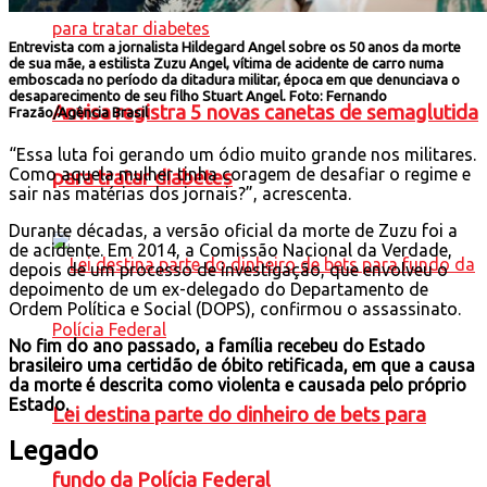
Entrevista com a jornalista Hildegard Angel sobre os 50 anos da morte
de sua mãe, a estilista Zuzu Angel, vítima de acidente de carro numa
emboscada no período da ditadura militar, época em que denunciava o
desaparecimento de seu filho Stuart Angel.
Foto:
Fernando
Anvisa registra 5 novas canetas de semaglutida
Frazão/Agência Brasil
“Essa luta foi gerando um ódio muito grande nos militares.
Como aquela mulher tinha coragem de desafiar o regime e
para tratar diabetes
sair nas matérias dos jornais?”, acrescenta.
Durante décadas, a versão oficial da morte de Zuzu foi a
de acidente. Em 2014, a Comissão Nacional da Verdade,
depois de um processo de investigação, que envolveu o
depoimento de um ex-delegado do Departamento de
Ordem Política e Social (DOPS), confirmou o assassinato.
No fim do ano passado, a família recebeu do Estado
brasileiro uma certidão de óbito retificada, em que a causa
da morte é descrita como violenta e causada pelo próprio
Estado.
Lei destina parte do dinheiro de bets para
Legado
fundo da Polícia Federal