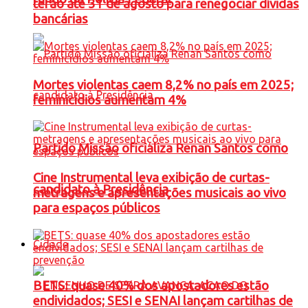
terão até 31 de agosto para renegociar dívidas
bancárias
Mortes violentas caem 8,2% no país em 2025;
feminicídios aumentam 4%
Partido Missão oficializa Renan Santos como
Cine Instrumental leva exibição de curtas-
candidato à Presidência
metragens e apresentações musicais ao vivo
para espaços públicos
Cidade
BETS: quase 40% dos apostadores estão
endividados; SESI e SENAI lançam cartilhas de