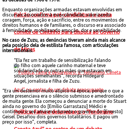
Enquanto organizações armadas estavam envolvidas em
Falcão confirma pré-candidatura e aceita
discursos associados à masculinidade, valorizando
coragem, força, ação e sacrifício, entre os movimentos de
direitos humanos e de familiares, o discurso era associado
à feminilidade, mobilizando emoção, dor e sensibilidade.
convite de Cleitinho para disputa ao Governo
No caso de Zuzu, as denúncias tiveram ainda mais alcance
pela posição dela de estilista famosa, com articulações
de Minas
internacionais.
“Ela fez um trabalho de sensibilização falando
do filho com aquele carinho maternal e teve
solidariedade de outras mães que estavam em
situações semelhantes”, recorda Hildegard
Angel, jornalista e filha de Zuzu.
“Era um destemor muito atípico na época, porque o que a
gente presenciava era o silêncio submisso e amedrontado
de muita gente. Ela começou a denunciar a morte do Stuart
ainda no governo do [Emílio Garrastazu] Médici e
continuou o seu ativismo durante o governo do [Ernesto]
Política, fama e despreparo: o “fenômeno
Geisel. Desafiou dois governos totalitários. E pagou um
preço por isso”, completa.