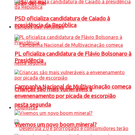
João del-Rei
PSD oficializa candidatura de Caiado à
presidência da República
Campos das Vertentes
PL oficializa candidatura de Flávio Bolsonaro à
Presidência
Campanha Nacional de Multivacinação começa
Crianças são mais vulneráveis a
envenenamento por picada de escorpião
nesta segunda
Colunistas
Vivemos um novo boom mineral?