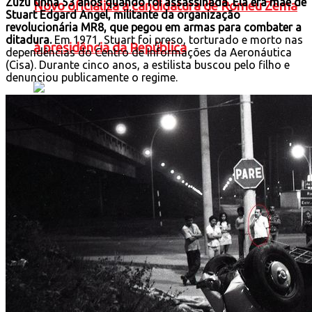
Zuzu tinha 53 anos quando foi assassinada. Ela era mãe de
Novo oficializa a candidatura de Romeu Zema
Stuart Edgard Angel, militante da organização
revolucionária MR8, que pegou em armas para combater a
ditadura.
Em 1971, Stuart foi preso, torturado e morto nas
à presidência da República
dependências do Centro de Informações da Aeronáutica
(Cisa). Durante cinco anos, a estilista buscou pelo filho e
denunciou publicamente o regime.
PT oficializa candidatura de Lula à Presidência
Partido Missão oficializa Renan Santos como