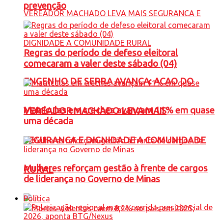
prevenção
Regras do período de defeso eleitoral
comecaram a valer deste sábado (04)
ENGENHO DE SERRA AVANÇA: ACAO DO
Matrículas em creches avançam 11% em quase
VEREADOR MACHADO LEVA MAIS
uma década
SEGURANCA E DIGNIDADE A COMUNIDADE
Mulheres reforçam gestão à frente de cargos
RURAL
de liderança no Governo de Minas
Política