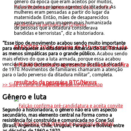
gênero da época que eram aceitos por muitos,
inclusive pelos próprios agentes da ditadura. As
mulheres eram pensadas a partir do lugar da
maternidade. Então, mães de desaparecidos
apresentavam uma imagem mais humanizada
de pessoas que a ditadura considerava
bandidas e terroristas”, diz a historiadora.
“Esse tipo de movimento acabou sendo muito importante
ELEIÇÕES 2026: cenário de 2° turno entre Lula
para enfraquecer as ditaduras na América do Sul. Tornava-
as menos simpáticas para o grande público.
Acabou sendo
mais efetivo do que a luta armada, porque essa acabou
vencida e praticamente desapareceu no Brasil na década
e Flávio Bolsonaro apresenta oscilação; confira
de 1970. Movimentos de familiares chamaram a atenção
para o lado perverso da ditadura militar”, completa.
resultado da pesquisa BTG/Nexus
>> Siga o canal da
Agência Brasil
no WhatsApp
Gênero e luta
Segundo a historiadora, o gênero não era um aspecto
secundário, mas elemento central na forma como a
resistência foi construída e comunicada no Cone Sul
(Brasil, Argentina, Chile, Uruguai, Paraguai e Bolívia) entre
as décadas de 1960 e 1970.