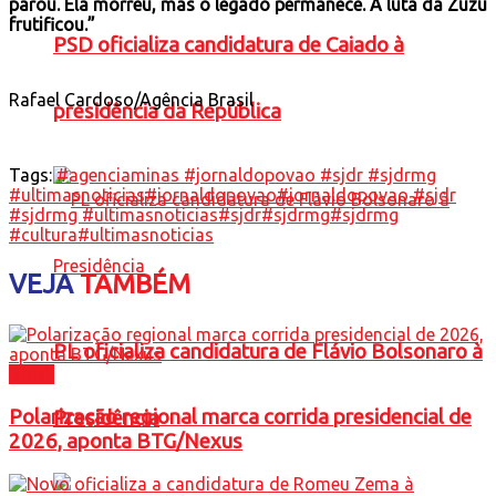
parou. Ela morreu, mas o legado permanece. A luta da Zuzu
frutificou.”
PSD oficializa candidatura de Caiado à
Rafael Cardoso/Agência Brasil
presidência da República
Tags:
#agenciaminas #jornaldopovao #sjdr #sjdrmg
#ultimasnoticias
#jornaldopovao
#jornaldopovao #sjdr
#sjdrmg #ultimasnoticias
#sjdr
#sjdrmg
#sjdrmg
#cultura
#ultimasnoticias
VEJA
TAMBÉM
PL oficializa candidatura de Flávio Bolsonaro à
Brasil
Polarização regional marca corrida presidencial de
Presidência
2026, aponta BTG/Nexus