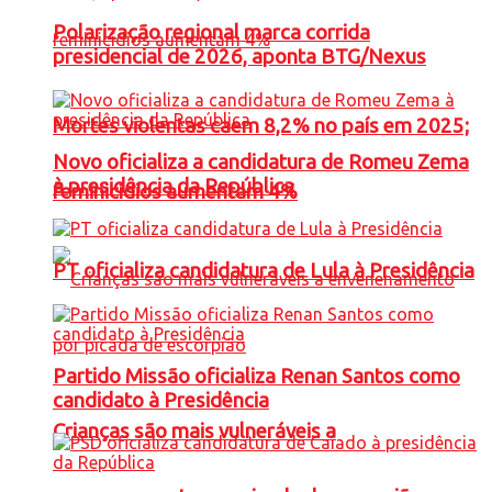
Polarização regional marca corrida
presidencial de 2026, aponta BTG/Nexus
Mortes violentas caem 8,2% no país em 2025;
Novo oficializa a candidatura de Romeu Zema
à presidência da República
feminicídios aumentam 4%
PT oficializa candidatura de Lula à Presidência
Partido Missão oficializa Renan Santos como
candidato à Presidência
Crianças são mais vulneráveis a