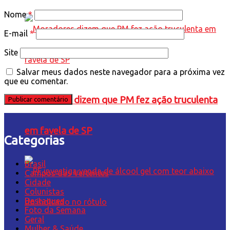
Nome
*
E-mail
*
Site
Salvar meus dados neste navegador para a próxima vez
que eu comentar.
Moradores dizem que PM fez ação truculenta
em favela de SP
Categorias
Brasil
Campos das Vertentes
Cidade
Colunistas
Destaques
Foto da Semana
Geral
Mulher & Saúde