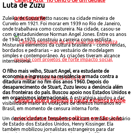
Caneta Azul” no centro de um debate
Luta de Zuzu
preocupante
Zuleika de Souza Netto nasceu na cidade mineira de
Curvelo em 1921. Foi morar em 1939 no Rio de Janeiro,
onde trabalhava como costureira. Na cidade, casou-se
com o estadunidense Norman Angel Jones. Entre os anos
de 1940 e 1970, construiu a carreira como estilista.
Misturava elementos da cultura brasileira – como rendas,
bordados e pedrarias – ao vestuário de modelagem
simples e contemporâneo. As criações tiveram alcance
internacional.
O filho mais velho, Stuart Angel, era estudante de
economia e ingressou na resistência armada contra a
ditadura militar no fim dos anos 1960. Depois do
desaparecimento de Stuart, Zuzu levou a denúncia além
das fronteiras do país. Buscou apoio nos Estados Unidos e
em organismos internacionais.
A estratégia ajudou a dar
Câmara altera agenda e pauta extensa expõe
visibilidade maior às violações de direitos humanos no
Brasil, em momento de censura interna forte.
prioridades e tensões políticas em São João
Um desses contatos frequentes era com o então secretário
de Estado dos Estados Unidos, Henry Kissinger. Ela
também mobilizou jornalistas estrangeiros para dar