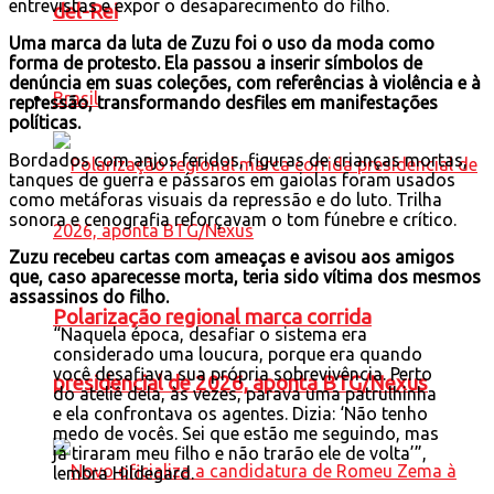
entrevistas e expor o desaparecimento do filho.
del-Rei
Uma marca da luta de Zuzu foi o uso da moda como
forma de protesto. Ela passou a inserir símbolos de
denúncia em suas coleções, com referências à violência e à
Brasil
repressão, transformando desfiles em manifestações
políticas.
Bordados com anjos feridos, figuras de crianças mortas,
tanques de guerra e pássaros em gaiolas foram usados
como metáforas visuais da repressão e do luto. Trilha
sonora e cenografia reforçavam o tom fúnebre e crítico.
Zuzu recebeu cartas com ameaças e avisou aos amigos
que, caso aparecesse morta, teria sido vítima dos mesmos
assassinos do filho.
Polarização regional marca corrida
“Naquela época, desafiar o sistema era
considerado uma loucura, porque era quando
você desafiava sua própria sobrevivência. Perto
presidencial de 2026, aponta BTG/Nexus
do ateliê dela, às vezes, parava uma patrulhinha
e ela confrontava os agentes. Dizia: ‘Não tenho
medo de vocês. Sei que estão me seguindo, mas
já tiraram meu filho e não trarão ele de volta’”,
lembra Hildegard.