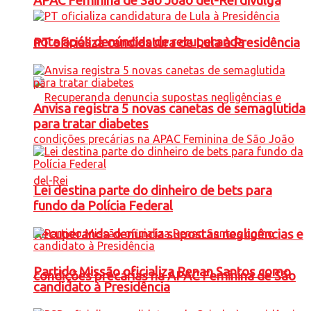
APAC Feminina de São João del-Rei divulga
nota após denúncias de recuperanda
PT oficializa candidatura de Lula à Presidência
Anvisa registra 5 novas canetas de semaglutida
para tratar diabetes
Lei destina parte do dinheiro de bets para
fundo da Polícia Federal
Recuperanda denuncia supostas negligências e
Partido Missão oficializa Renan Santos como
condições precárias na APAC Feminina de São
candidato à Presidência