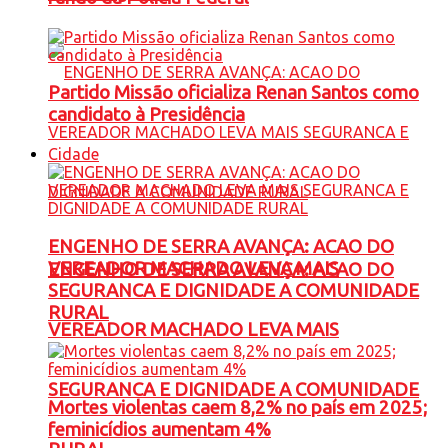
Partido Missão oficializa Renan Santos como
candidato à Presidência
Cidade
ENGENHO DE SERRA AVANÇA: ACAO DO
VEREADOR MACHADO LEVA MAIS
ENGENHO DE SERRA AVANÇA: ACAO DO
SEGURANCA E DIGNIDADE A COMUNIDADE
RURAL
VEREADOR MACHADO LEVA MAIS
SEGURANCA E DIGNIDADE A COMUNIDADE
Mortes violentas caem 8,2% no país em 2025;
feminicídios aumentam 4%