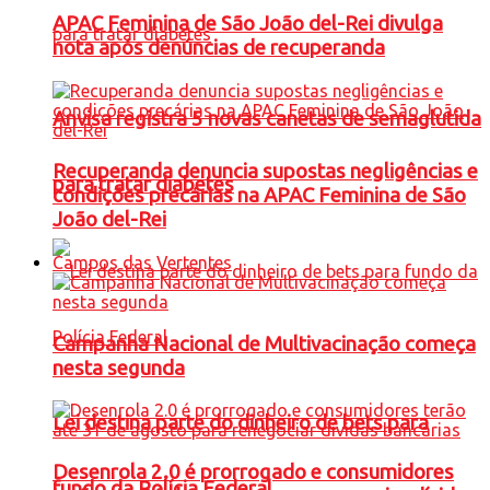
APAC Feminina de São João del-Rei divulga
nota após denúncias de recuperanda
Anvisa registra 5 novas canetas de semaglutida
Recuperanda denuncia supostas negligências e
para tratar diabetes
condições precárias na APAC Feminina de São
João del-Rei
Campos das Vertentes
Campanha Nacional de Multivacinação começa
nesta segunda
Lei destina parte do dinheiro de bets para
Desenrola 2.0 é prorrogado e consumidores
fundo da Polícia Federal