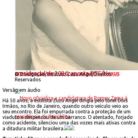
Polarização regional marca corrida
presidencial de 2026, aponta BTG/Nexus
© Divulgação/Instituto Zuzu Angel/Direitos
Reservados
Versão em áudio
Há 50 anos, a estilista Zuzu Angel dirigia pelo túnel Dois
Irmãos, no Rio de Janeiro, quando outro veículo veio ao
seu encontro. Ela foi empurrada contra a proteção de um
viaduto e despencou de um barranco. O atentado, forjado
como acidente, silenciou uma das vozes mais ativas contra
a ditadura militar brasileira.