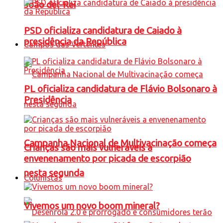
João del-Rei
PSD oficializa candidatura de Caiado à
presidência da República
Campos das Vertentes
PL oficializa candidatura de Flávio Bolsonaro à
Presidência
Campanha Nacional de Multivacinação começa
Crianças são mais vulneráveis a
envenenamento por picada de escorpião
nesta segunda
Colunistas
Vivemos um novo boom mineral?