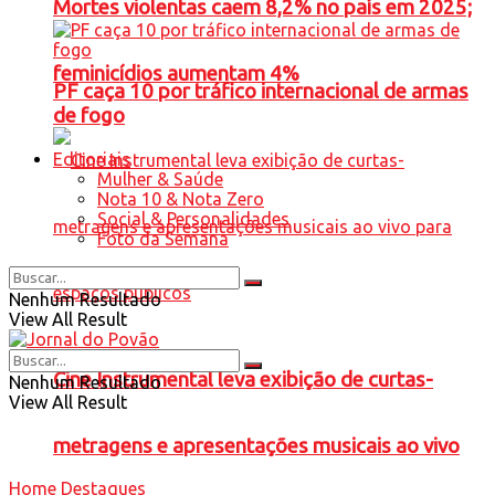
Mortes violentas caem 8,2% no país em 2025;
feminicídios aumentam 4%
PF caça 10 por tráfico internacional de armas
de fogo
Editoriais
Mulher & Saúde
Nota 10 & Nota Zero
Social & Personalidades
Foto da Semana
Nenhum Resultado
View All Result
Cine Instrumental leva exibição de curtas-
Nenhum Resultado
View All Result
metragens e apresentações musicais ao vivo
Home
Destaques