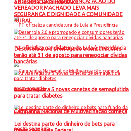
ENGENHO DE SERRA AVANÇA: ACAO DO
à presidência da República
VEREADOR MACHADO LEVA MAIS
SEGURANCA E DIGNIDADE A COMUNIDADE
RURAL
PT oficializa candidatura de Lula à Presidência
Desenrola 2.0 é prorrogado e consumidores
terão até 31 de agosto para renegociar dívidas
bancárias
Anvisa registra 5 novas canetas de semaglutida
para tratar diabetes
Campanha Nacional de Multivacinação começa
Lei destina parte do dinheiro de bets para
nesta segunda
fundo da Polícia Federal