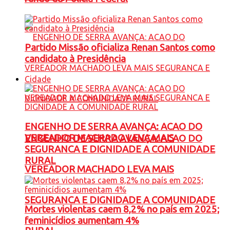
Partido Missão oficializa Renan Santos como
candidato à Presidência
Cidade
ENGENHO DE SERRA AVANÇA: ACAO DO
VEREADOR MACHADO LEVA MAIS
ENGENHO DE SERRA AVANÇA: ACAO DO
SEGURANCA E DIGNIDADE A COMUNIDADE
RURAL
VEREADOR MACHADO LEVA MAIS
SEGURANCA E DIGNIDADE A COMUNIDADE
Mortes violentas caem 8,2% no país em 2025;
feminicídios aumentam 4%