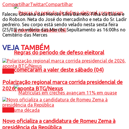
Compartilhar
Twittar
Compartilhar
Faleceu Giovana das Mercês Silva Barreto. Filha da Eliane e
do Robson. Neta do José do mercadinho e neta do Sr. Ladir
pedreiro. Seu corpo está sendo velado nesta sexta feira
(25/03) no velório das Mercês. Sepultamento as 16:00hs no
Cemitério das Merces
VEJA
TAMBÉM
Regras do período de defeso eleitoral
comecaram a valer deste sábado (04)
Brasil
Polarização regional marca corrida presidencial de
2026, aponta BTG/Nexus
Brasil
Novo oficializa a candidatura de Romeu Zema à
presidência da República