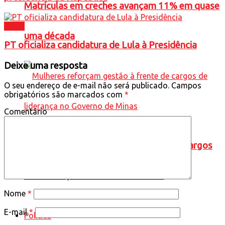
Matrículas em creches avançam 11% em quase
Brasil
uma década
PT oficializa candidatura de Lula à Presidência
Deixe uma resposta
O seu endereço de e-mail não será publicado.
Campos
obrigatórios são marcados com
*
Comentário
Mulheres reforçam gestão à frente de cargos
de liderança no Governo de Minas
Nome
*
E-mail
*
Política