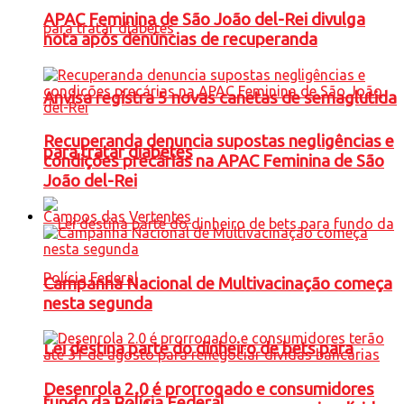
APAC Feminina de São João del-Rei divulga
nota após denúncias de recuperanda
Anvisa registra 5 novas canetas de semaglutida
Recuperanda denuncia supostas negligências e
para tratar diabetes
condições precárias na APAC Feminina de São
João del-Rei
Campos das Vertentes
Campanha Nacional de Multivacinação começa
nesta segunda
Lei destina parte do dinheiro de bets para
Desenrola 2.0 é prorrogado e consumidores
fundo da Polícia Federal