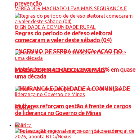
prevenção
Regras do período de defeso eleitoral
comecaram a valer deste sábado (04)
ENGENHO DE SERRA AVANÇA: ACAO DO
Matrículas em creches avançam 11% em quase
VEREADOR MACHADO LEVA MAIS
uma década
SEGURANCA E DIGNIDADE A COMUNIDADE
Mulheres reforçam gestão à frente de cargos
RURAL
de liderança no Governo de Minas
Política