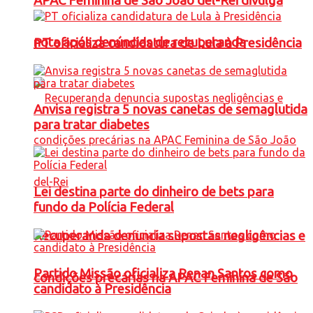
APAC Feminina de São João del-Rei divulga
nota após denúncias de recuperanda
PT oficializa candidatura de Lula à Presidência
Anvisa registra 5 novas canetas de semaglutida
para tratar diabetes
Lei destina parte do dinheiro de bets para
fundo da Polícia Federal
Recuperanda denuncia supostas negligências e
Partido Missão oficializa Renan Santos como
condições precárias na APAC Feminina de São
candidato à Presidência