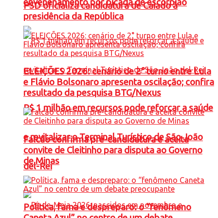
envenenamento por picada de escorpião
PSD oficializa candidatura de Caiado à
presidência da República
ELEIÇÕES 2026: cenário de 2° turno entre Lula
e Flávio Bolsonaro apresenta oscilação; confira
resultado da pesquisa BTG/Nexus
R$ 1 milhão em recursos pode reforçar a saúde
e revitalizar o Terminal Turístico de São João
Falcão confirma pré-candidatura e aceita
convite de Cleitinho para disputa ao Governo
de Minas
del-Rei
Política, fama e despreparo: o “fenômeno
Caneta Azul” no centro de um debate