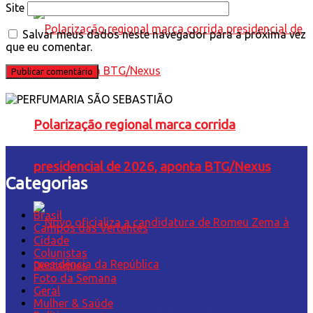
Site
Salvar meus dados neste navegador para a próxima vez
que eu comentar.
Polarização regional marca corrida
presidencial de 2026, aponta BTG/Nexus
Categorias
Brasil
Campos das Vertentes
Cidade
Colunistas
Destaques
Foto da Semana
Geral
Mulher & Saúde