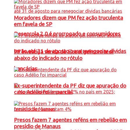
Moradores dizem que PM fez ação truculenta
em favela de SP
Desenrola 2.0 é prorrogado e consumidores
terão até 31 de agosto para renegociar dívidas
PF investiga venda de álcool gel com teor
abaixo do indicado no rótulo
bancárias
Ex-superintendente da PF diz que apuração do
caso Adélio foi imparcial
Presos fazem 7 agentes reféns em rebelião em
presídio de Manaus