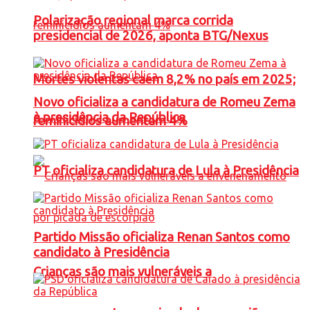
Polarização regional marca corrida
presidencial de 2026, aponta BTG/Nexus
Mortes violentas caem 8,2% no país em 2025;
Novo oficializa a candidatura de Romeu Zema
à presidência da República
feminicídios aumentam 4%
PT oficializa candidatura de Lula à Presidência
Partido Missão oficializa Renan Santos como
candidato à Presidência
Crianças são mais vulneráveis a