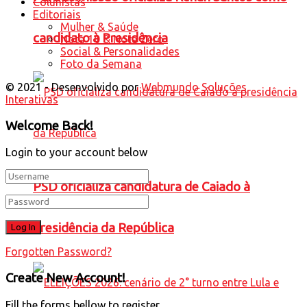
Colunistas
Editoriais
Mulher & Saúde
candidato à Presidência
Nota 10 & Nota Zero
Social & Personalidades
Foto da Semana
© 2021 - Desenvolvido por
Webmundo Soluções
Interativas
Welcome Back!
Login to your account below
PSD oficializa candidatura de Caiado à
presidência da República
Forgotten Password?
Create New Account!
Fill the forms bellow to register