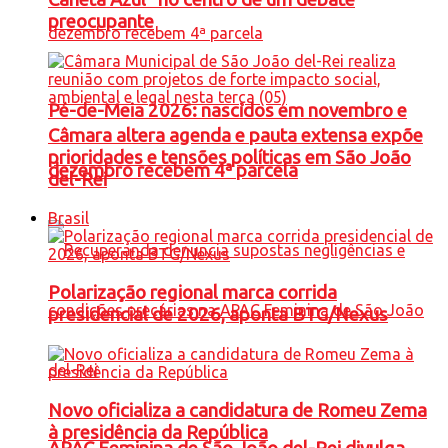
preocupante
Pé-de-Meia 2026: nascidos em novembro e
Câmara altera agenda e pauta extensa expõe
prioridades e tensões políticas em São João
dezembro recebem 4ª parcela
del-Rei
Brasil
Polarização regional marca corrida
presidencial de 2026, aponta BTG/Nexus
Novo oficializa a candidatura de Romeu Zema
à presidência da República