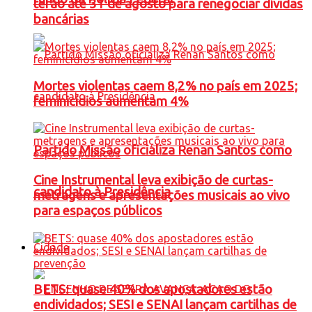
terão até 31 de agosto para renegociar dívidas
bancárias
Mortes violentas caem 8,2% no país em 2025;
feminicídios aumentam 4%
Partido Missão oficializa Renan Santos como
Cine Instrumental leva exibição de curtas-
candidato à Presidência
metragens e apresentações musicais ao vivo
para espaços públicos
Cidade
BETS: quase 40% dos apostadores estão
endividados; SESI e SENAI lançam cartilhas de