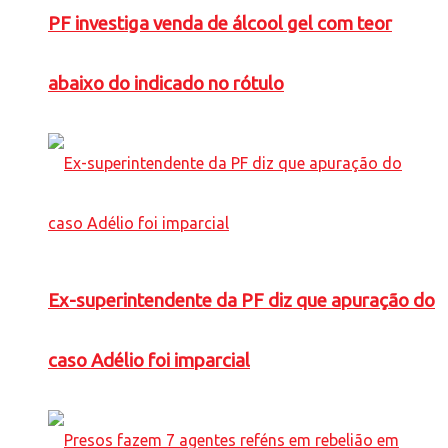
PF investiga venda de álcool gel com teor
abaixo do indicado no rótulo
Ex-superintendente da PF diz que apuração do
caso Adélio foi imparcial