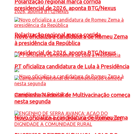
Polarização regional marca corrida
presidencial de 2026, aponta BTG/Nexus
Polarização regional marca corrida
Novo oficializa a candidatura de Romeu Zema
à presidência da República
presidencial de 2026, aponta BTG/Nexus
PT oficializa candidatura de Lula à Presidência
Campanha Nacional de Multivacinação começa
nesta segunda
Novo oficializa a candidatura de Romeu Zema