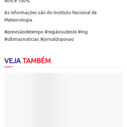
40% e 100%.
As informações são do Instituto Nacional de
Meteorologia.
#previsãodetempo #regiãosudeste #mg
#ultimasnoticias #jornaldopovao
VEJA
TAMBÉM