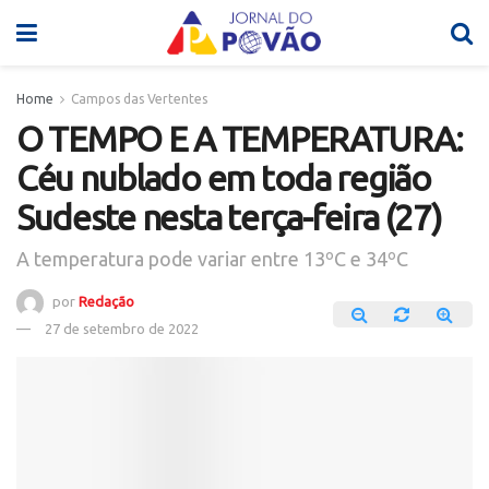
Home
Campos das Vertentes
O TEMPO E A TEMPERATURA:
Céu nublado em toda região
Sudeste nesta terça-feira (27)
A temperatura pode variar entre 13ºC e 34ºC
por
Redação
27 de setembro de 2022