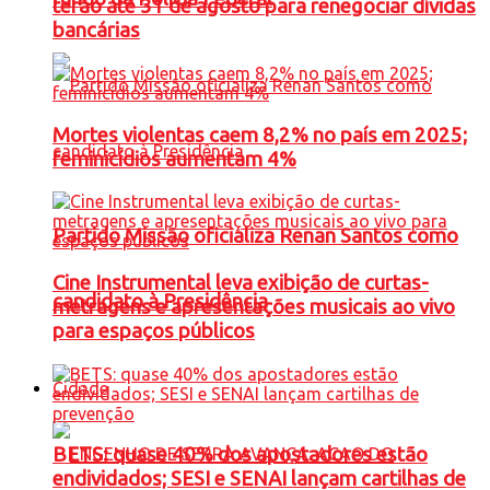
terão até 31 de agosto para renegociar dívidas
bancárias
Mortes violentas caem 8,2% no país em 2025;
feminicídios aumentam 4%
Partido Missão oficializa Renan Santos como
Cine Instrumental leva exibição de curtas-
candidato à Presidência
metragens e apresentações musicais ao vivo
para espaços públicos
Cidade
BETS: quase 40% dos apostadores estão
endividados; SESI e SENAI lançam cartilhas de