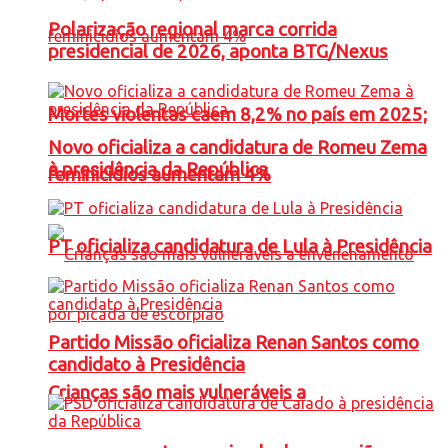
Polarização regional marca corrida
presidencial de 2026, aponta BTG/Nexus
Mortes violentas caem 8,2% no país em 2025;
Novo oficializa a candidatura de Romeu Zema
à presidência da República
feminicídios aumentam 4%
PT oficializa candidatura de Lula à Presidência
Partido Missão oficializa Renan Santos como
candidato à Presidência
Crianças são mais vulneráveis a