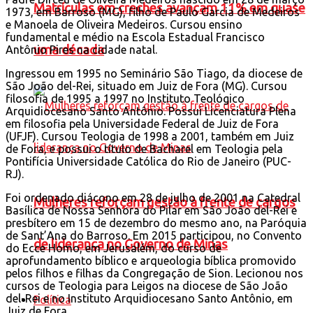
Matrículas em creches avançam 11% em quase
1973, em Barroso (MG), filho de Paulo Garcia de Medeiros
e Manoela de Oliveira Medeiros. Cursou ensino
fundamental e médio na Escola Estadual Francisco
uma década
Antônio Pires na cidade natal.
Ingressou em 1995 no Seminário São Tiago, da diocese de
São João del-Rei, situado em Juiz de Fora (MG). Cursou
filosofia de 1995 a 1997 no Instituto Teológico
Arquidiocesano Santo Antônio. Possui Licenciatura Plena
em filosofia pela Universidade Federal de Juiz de Fora
(UFJF). Cursou Teologia de 1998 a 2001, também em Juiz
de Fora, e possui o título de Bacharel em Teologia pela
Pontifícia Universidade Católica do Rio de Janeiro (PUC-
RJ).
Foi ordenado diácono em 28 de julho de 2001 na Catedral
Mulheres reforçam gestão à frente de cargos
Basílica de Nossa Senhora do Pilar em São João del-Rei e
presbítero em 15 de dezembro do mesmo ano, na Paróquia
de Sant’Ana do Barroso. Em 2015 participou, no Convento
de liderança no Governo de Minas
do Ecce Homo, em Jerusalém, do curso de
aprofundamento bíblico e arqueologia bíblica promovido
pelos filhos e filhas da Congregação de Sion. Lecionou nos
cursos de Teologia para Leigos na diocese de São João
del-Rei e no Instituto Arquidiocesano Santo Antônio, em
Política
Juiz de Fora.