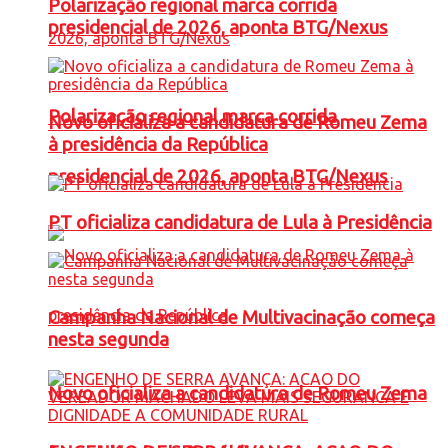
Polarização regional marca corrida
presidencial de 2026, aponta BTG/Nexus
Polarização regional marca corrida
Novo oficializa a candidatura de Romeu Zema
à presidência da República
presidencial de 2026, aponta BTG/Nexus
PT oficializa candidatura de Lula à Presidência
Campanha Nacional de Multivacinação começa
nesta segunda
Novo oficializa a candidatura de Romeu Zema