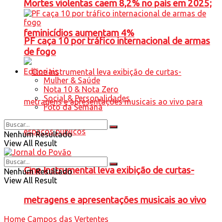
Mortes violentas caem 8,2% no país em 2025;
feminicídios aumentam 4%
PF caça 10 por tráfico internacional de armas
de fogo
Editoriais
Mulher & Saúde
Nota 10 & Nota Zero
Social & Personalidades
Foto da Semana
Nenhum Resultado
View All Result
Cine Instrumental leva exibição de curtas-
Nenhum Resultado
View All Result
metragens e apresentações musicais ao vivo
Home
Campos das Vertentes