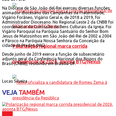
Na Diocese de São João del-Rei exerceu diversas funções:
animador diocesano das Campanhas da Fraternidade,
Vigário Forâneo, Vigário Geral e, de 2018 a 2019, foi
Administrador Diocesano. No Regional Leste 2 da CNBB foi
coordenador da Comissão de Bens Culturais da Igreja. Foi
Vigário Paroquial na Paróquia Santuário do Senhor Bom
Jesus de Matosinhos em São João del-Rei de 2002 a 2004
e Pároco na Paróquia Nossa Senhora da Conceição da
cidade de Prados (MG).
Polarização regional marca corrida
Desde junho de 2019 exerce a função de subsecretário
adjunto geral da Conferência Nacional dos Bispos do
presidencial de 2026, aponta BTG/Nexus
Brasil (CNBB), residindo em Brasília-DF.
Lucas Silveira
VEJA
TAMBÉM
Brasil