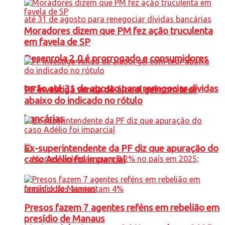
Moradores dizem que PM fez ação truculenta
em favela de SP
Desenrola 2.0 é prorrogado e consumidores
terão até 31 de agosto para renegociar dívidas
PF investiga venda de álcool gel com teor
abaixo do indicado no rótulo
bancárias
Ex-superintendente da PF diz que apuração do
caso Adélio foi imparcial
Presos fazem 7 agentes reféns em rebelião em
presídio de Manaus