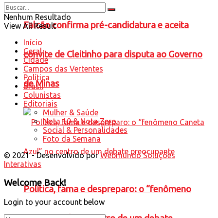
Nenhum Resultado
Falcão confirma pré-candidatura e aceita
View All Result
Início
Geral
convite de Cleitinho para disputa ao Governo
Cidade
Campos das Vertentes
Política
de Minas
Brasil
Colunistas
Editoriais
Mulher & Saúde
Nota 10 & Nota Zero
Social & Personalidades
Foto da Semana
© 2021 - Desenvolvido por
Webmundo Soluções
Interativas
Welcome Back!
Política, fama e despreparo: o “fenômeno
Login to your account below