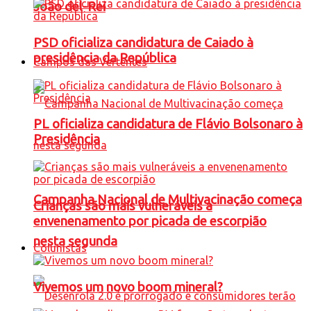
João del-Rei
PSD oficializa candidatura de Caiado à
presidência da República
Campos das Vertentes
PL oficializa candidatura de Flávio Bolsonaro à
Presidência
Campanha Nacional de Multivacinação começa
Crianças são mais vulneráveis a
envenenamento por picada de escorpião
nesta segunda
Colunistas
Vivemos um novo boom mineral?