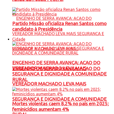
Partido Missão oficializa Renan Santos como
candidato à Presidência
Cidade
ENGENHO DE SERRA AVANÇA: ACAO DO
VEREADOR MACHADO LEVA MAIS
ENGENHO DE SERRA AVANÇA: ACAO DO
SEGURANCA E DIGNIDADE A COMUNIDADE
RURAL
VEREADOR MACHADO LEVA MAIS
SEGURANCA E DIGNIDADE A COMUNIDADE
Mortes violentas caem 8,2% no país em 2025;
feminicídios aumentam 4%