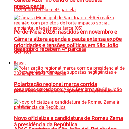
preocupante
Pé-de-Meia 2026: nascidos em novembro e
Câmara altera agenda e pauta extensa expõe
prioridades e tensões políticas em São João
dezembro recebem 4ª parcela
del-Rei
Brasil
Polarização regional marca corrida
presidencial de 2026, aponta BTG/Nexus
Novo oficializa a candidatura de Romeu Zema
à presidência da República