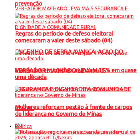
prevenção
Regras do período de defeso eleitoral
comecaram a valer deste sábado (04)
ENGENHO DE SERRA AVANÇA: ACAO DO
Matrículas em creches avançam 11% em quase
VEREADOR MACHADO LEVA MAIS
uma década
SEGURANCA E DIGNIDADE A COMUNIDADE
Mulheres reforçam gestão à frente de cargos
RURAL
de liderança no Governo de Minas
Política