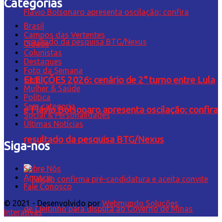
Categorias
Brasil
Campos das Vertentes
Cidade
Colunistas
Destaques
Foto da Semana
Geral
ELEIÇÕES 2026: cenário de 2° turno entre Lula
Mulher & Saúde
Política
Sem categoria
e Flávio Bolsonaro apresenta oscilação; confira
Social & Personalidades
Últimas Notícias
resultado da pesquisa BTG/Nexus
Siga-nos
Sobre Nós
Anuncie
Fale Conosco
© 2021 - Desenvolvido por
Webmundo Soluções
Interativas