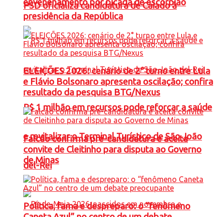
envenenamento por picada de escorpião
PSD oficializa candidatura de Caiado à
presidência da República
ELEIÇÕES 2026: cenário de 2° turno entre Lula
e Flávio Bolsonaro apresenta oscilação; confira
resultado da pesquisa BTG/Nexus
R$ 1 milhão em recursos pode reforçar a saúde
e revitalizar o Terminal Turístico de São João
Falcão confirma pré-candidatura e aceita
convite de Cleitinho para disputa ao Governo
de Minas
del-Rei
Política, fama e despreparo: o “fenômeno
Caneta Azul” no centro de um debate