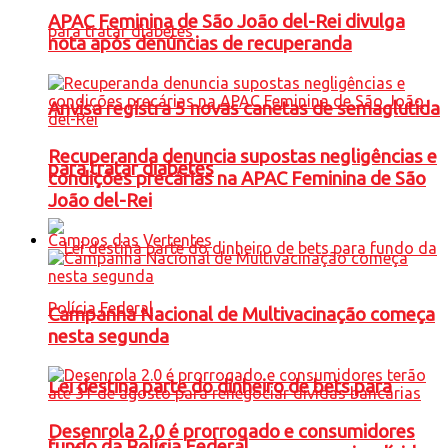
APAC Feminina de São João del-Rei divulga
nota após denúncias de recuperanda
Anvisa registra 5 novas canetas de semaglutida
Recuperanda denuncia supostas negligências e
para tratar diabetes
condições precárias na APAC Feminina de São
João del-Rei
Campos das Vertentes
Campanha Nacional de Multivacinação começa
nesta segunda
Lei destina parte do dinheiro de bets para
Desenrola 2.0 é prorrogado e consumidores
fundo da Polícia Federal