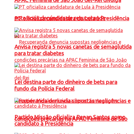
APAC Feminina de São João del-Rei divulga
nota após denúncias de recuperanda
PT oficializa candidatura de Lula à Presidência
Anvisa registra 5 novas canetas de semaglutida
para tratar diabetes
Lei destina parte do dinheiro de bets para
fundo da Polícia Federal
Recuperanda denuncia supostas negligências e
Partido Missão oficializa Renan Santos como
condições precárias na APAC Feminina de São
candidato à Presidência