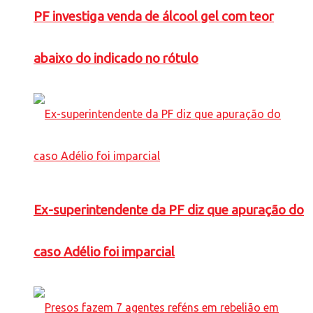
PF investiga venda de álcool gel com teor
abaixo do indicado no rótulo
Ex-superintendente da PF diz que apuração do
caso Adélio foi imparcial