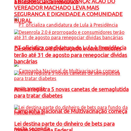
ENGENHO DE SERRA AVANÇA: ACAO DO
à presidência da República
VEREADOR MACHADO LEVA MAIS
SEGURANCA E DIGNIDADE A COMUNIDADE
RURAL
PT oficializa candidatura de Lula à Presidência
Desenrola 2.0 é prorrogado e consumidores
terão até 31 de agosto para renegociar dívidas
bancárias
Anvisa registra 5 novas canetas de semaglutida
para tratar diabetes
Campanha Nacional de Multivacinação começa
Lei destina parte do dinheiro de bets para
nesta segunda
fundo da Polícia Federal