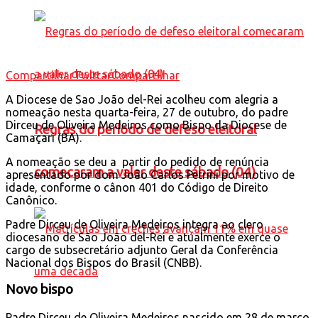
Compartilhar
Twittar
Compartilhar
A Diocese de Sao João del-Rei acolheu com alegria a
nomeação nesta quarta-feira, 27 de outubro, do padre
Dirceu de Oliveira Medeiros como Bispo da Diocese de
Regras do período de defeso eleitoral
Camaçari (BA).
A nomeação se deu a partir do pedido de renúncia
comecaram a valer deste sábado (04)
apresentado por dom João Carlos Petrini por motivo de
idade, conforme o cânon 401 do Código de Direito
Canônico.
Padre Dirceu de Oliveira Medeiros integra ao clero
diocesano de São João del-Rei e atualmente exerce o
cargo de subsecretário adjunto Geral da Conferência
Nacional dos Bispos do Brasil (CNBB).
Novo
bispo
Padre Dirceu de Oliveira Medeiros nascido em 28 de março