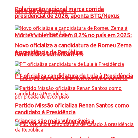
Polarização regional marca corrida
presidencial de 2026, aponta BTG/Nexus
Mortes violentas caem 8,2% no país em 2025;
Novo oficializa a candidatura de Romeu Zema
à presidência da República
feminicídios aumentam 4%
PT oficializa candidatura de Lula à Presidência
Partido Missão oficializa Renan Santos como
candidato à Presidência
Crianças são mais vulneráveis a