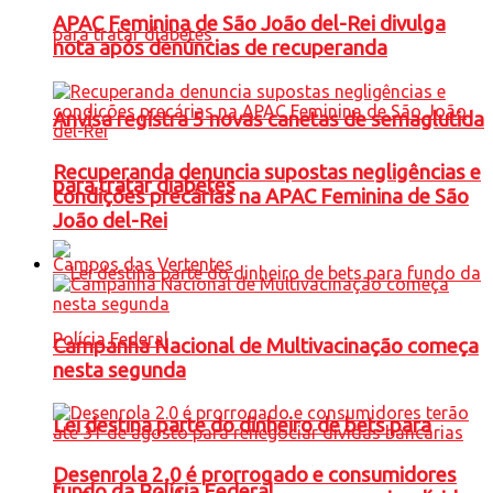
APAC Feminina de São João del-Rei divulga
nota após denúncias de recuperanda
Anvisa registra 5 novas canetas de semaglutida
Recuperanda denuncia supostas negligências e
para tratar diabetes
condições precárias na APAC Feminina de São
João del-Rei
Campos das Vertentes
Campanha Nacional de Multivacinação começa
nesta segunda
Lei destina parte do dinheiro de bets para
Desenrola 2.0 é prorrogado e consumidores
fundo da Polícia Federal