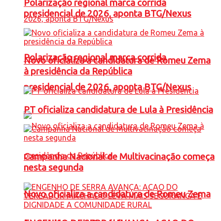
Polarização regional marca corrida
presidencial de 2026, aponta BTG/Nexus
Polarização regional marca corrida
Novo oficializa a candidatura de Romeu Zema
à presidência da República
presidencial de 2026, aponta BTG/Nexus
PT oficializa candidatura de Lula à Presidência
Campanha Nacional de Multivacinação começa
nesta segunda
Novo oficializa a candidatura de Romeu Zema