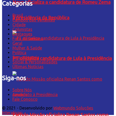
Novo oficializa a candidatura de Romeu Zema
Categorias
Brasil
à presidência da República
Campos das Vertentes
Cidade
Colunistas
Destaques
Foto da Semana
Geral
Mulher & Saúde
Política
Sem categoria
PT oficializa candidatura de Lula à Presidência
Social & Personalidades
Últimas Notícias
Siga-nos
Sobre Nós
Anuncie
Fale Conosco
© 2021 - Desenvolvido por
Webmundo Soluções
Interativas
Partido Missão oficializa Renan Santos como