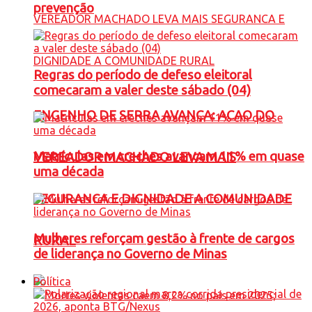
prevenção
Regras do período de defeso eleitoral
comecaram a valer deste sábado (04)
ENGENHO DE SERRA AVANÇA: ACAO DO
Matrículas em creches avançam 11% em quase
VEREADOR MACHADO LEVA MAIS
uma década
SEGURANCA E DIGNIDADE A COMUNIDADE
Mulheres reforçam gestão à frente de cargos
RURAL
de liderança no Governo de Minas
Política