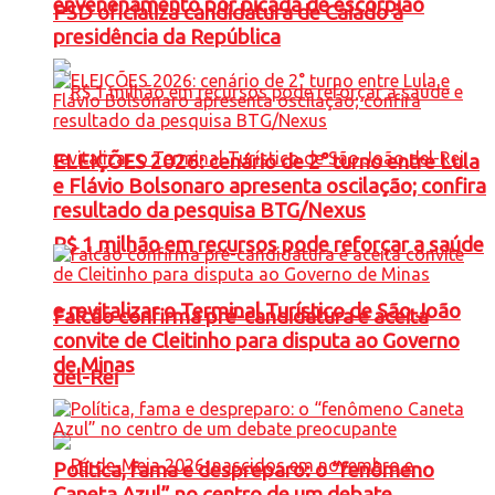
envenenamento por picada de escorpião
PSD oficializa candidatura de Caiado à
presidência da República
ELEIÇÕES 2026: cenário de 2° turno entre Lula
e Flávio Bolsonaro apresenta oscilação; confira
resultado da pesquisa BTG/Nexus
R$ 1 milhão em recursos pode reforçar a saúde
e revitalizar o Terminal Turístico de São João
Falcão confirma pré-candidatura e aceita
convite de Cleitinho para disputa ao Governo
de Minas
del-Rei
Política, fama e despreparo: o “fenômeno
Caneta Azul” no centro de um debate