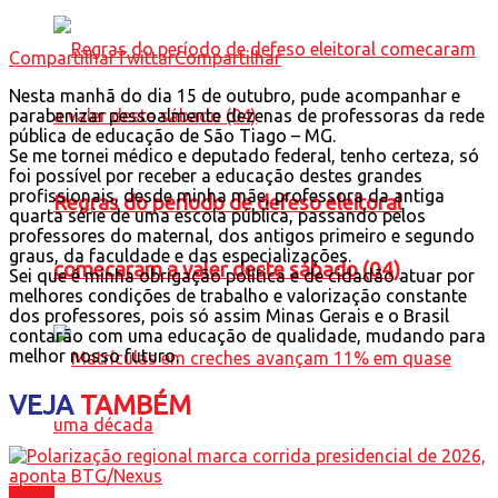
Compartilhar
Twittar
Compartilhar
Nesta manhã do dia 15 de outubro, pude acompanhar e
parabenizar pessoalmente dezenas de professoras da rede
pública de educação de São Tiago – MG.
Se me tornei médico e deputado federal, tenho certeza, só
foi possível por receber a educação destes grandes
profissionais, desde minha mãe, professora da antiga
Regras do período de defeso eleitoral
quarta série de uma escola pública, passando pelos
professores do maternal, dos antigos primeiro e segundo
graus, da faculdade e das especializações.
comecaram a valer deste sábado (04)
Sei que é minha obrigação política e de cidadão atuar por
melhores condições de trabalho e valorização constante
dos professores, pois só assim Minas Gerais e o Brasil
contarão com uma educação de qualidade, mudando para
melhor nosso futuro.
VEJA
TAMBÉM
Brasil