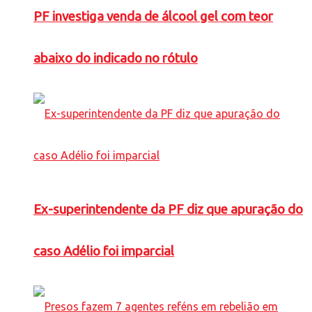
PF investiga venda de álcool gel com teor
abaixo do indicado no rótulo
Ex-superintendente da PF diz que apuração do
caso Adélio foi imparcial