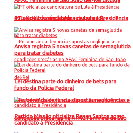
APAC Feminina de São João del-Rei divulga
nota após denúncias de recuperanda
PT oficializa candidatura de Lula à Presidência
Anvisa registra 5 novas canetas de semaglutida
para tratar diabetes
Lei destina parte do dinheiro de bets para
fundo da Polícia Federal
Recuperanda denuncia supostas negligências e
Partido Missão oficializa Renan Santos como
condições precárias na APAC Feminina de São
candidato à Presidência