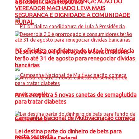
ENGENHO DE SERRA AVANÇA: ACAO DO
à presidência da República
VEREADOR MACHADO LEVA MAIS
SEGURANCA E DIGNIDADE A COMUNIDADE
RURAL
PT oficializa candidatura de Lula à Presidência
Desenrola 2.0 é prorrogado e consumidores
terão até 31 de agosto para renegociar dívidas
bancárias
Anvisa registra 5 novas canetas de semaglutida
para tratar diabetes
Campanha Nacional de Multivacinação começa
Lei destina parte do dinheiro de bets para
nesta segunda
fundo da Polícia Federal