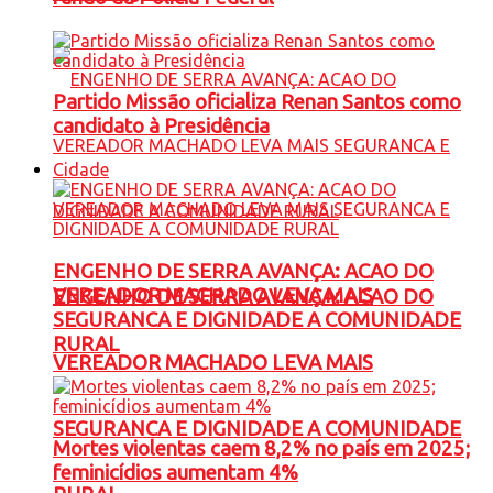
Partido Missão oficializa Renan Santos como
candidato à Presidência
Cidade
ENGENHO DE SERRA AVANÇA: ACAO DO
VEREADOR MACHADO LEVA MAIS
ENGENHO DE SERRA AVANÇA: ACAO DO
SEGURANCA E DIGNIDADE A COMUNIDADE
RURAL
VEREADOR MACHADO LEVA MAIS
SEGURANCA E DIGNIDADE A COMUNIDADE
Mortes violentas caem 8,2% no país em 2025;
feminicídios aumentam 4%