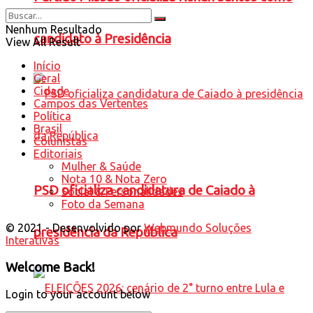
Nenhum Resultado
candidato à Presidência
View All Result
Início
Geral
Cidade
Campos das Vertentes
Política
Brasil
Colunistas
Editoriais
Mulher & Saúde
Nota 10 & Nota Zero
PSD oficializa candidatura de Caiado à
Social & Personalidades
Foto da Semana
© 2021 - Desenvolvido por
Webmundo Soluções
presidência da República
Interativas
Welcome Back!
Login to your account below