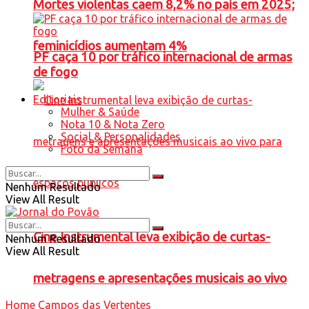
Mortes violentas caem 8,2% no país em 2025;
feminicídios aumentam 4%
PF caça 10 por tráfico internacional de armas
de fogo
Editoriais
Mulher & Saúde
Nota 10 & Nota Zero
Social & Personalidades
Foto da Semana
Nenhum Resultado
View All Result
Cine Instrumental leva exibição de curtas-
Nenhum Resultado
View All Result
metragens e apresentações musicais ao vivo
Home
Campos das Vertentes