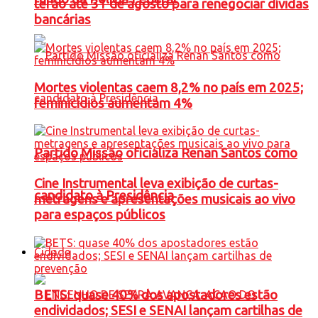
terão até 31 de agosto para renegociar dívidas
bancárias
Mortes violentas caem 8,2% no país em 2025;
feminicídios aumentam 4%
Partido Missão oficializa Renan Santos como
Cine Instrumental leva exibição de curtas-
candidato à Presidência
metragens e apresentações musicais ao vivo
para espaços públicos
Cidade
BETS: quase 40% dos apostadores estão
endividados; SESI e SENAI lançam cartilhas de