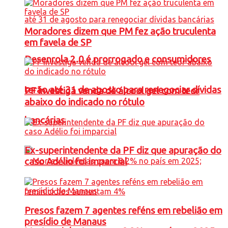
Moradores dizem que PM fez ação truculenta
em favela de SP
Desenrola 2.0 é prorrogado e consumidores
terão até 31 de agosto para renegociar dívidas
PF investiga venda de álcool gel com teor
abaixo do indicado no rótulo
bancárias
Ex-superintendente da PF diz que apuração do
caso Adélio foi imparcial
Presos fazem 7 agentes reféns em rebelião em
presídio de Manaus