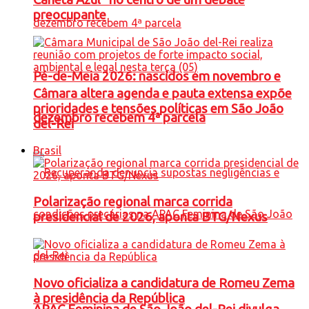
preocupante
Pé-de-Meia 2026: nascidos em novembro e
Câmara altera agenda e pauta extensa expõe
prioridades e tensões políticas em São João
dezembro recebem 4ª parcela
del-Rei
Brasil
Polarização regional marca corrida
presidencial de 2026, aponta BTG/Nexus
Novo oficializa a candidatura de Romeu Zema
à presidência da República