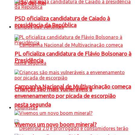
João del-Rei
PSD oficializa candidatura de Caiado à
presidência da República
Campos das Vertentes
PL oficializa candidatura de Flávio Bolsonaro à
Presidência
Campanha Nacional de Multivacinação começa
Crianças são mais vulneráveis a
envenenamento por picada de escorpião
nesta segunda
Colunistas
Vivemos um novo boom mineral?