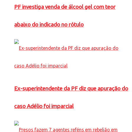
PF investiga venda de álcool gel com teor
abaixo do indicado no rótulo
Ex-superintendente da PF diz que apuração do
caso Adélio foi imparcial