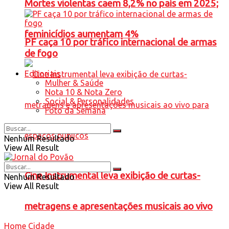
Mortes violentas caem 8,2% no país em 2025;
feminicídios aumentam 4%
PF caça 10 por tráfico internacional de armas
de fogo
Editoriais
Mulher & Saúde
Nota 10 & Nota Zero
Social & Personalidades
Foto da Semana
Nenhum Resultado
View All Result
Cine Instrumental leva exibição de curtas-
Nenhum Resultado
View All Result
metragens e apresentações musicais ao vivo
Home
Cidade