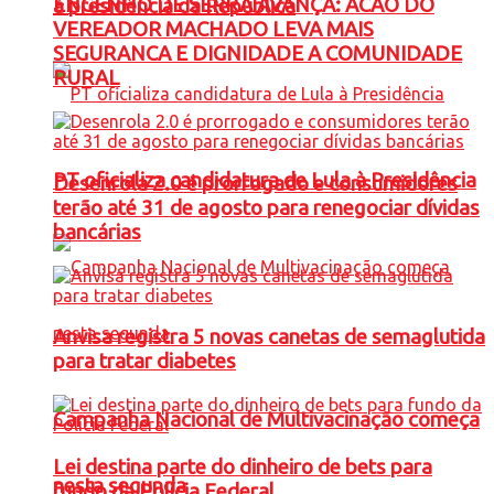
ENGENHO DE SERRA AVANÇA: ACAO DO
à presidência da República
VEREADOR MACHADO LEVA MAIS
SEGURANCA E DIGNIDADE A COMUNIDADE
RURAL
PT oficializa candidatura de Lula à Presidência
Desenrola 2.0 é prorrogado e consumidores
terão até 31 de agosto para renegociar dívidas
bancárias
Anvisa registra 5 novas canetas de semaglutida
para tratar diabetes
Campanha Nacional de Multivacinação começa
Lei destina parte do dinheiro de bets para
nesta segunda
fundo da Polícia Federal