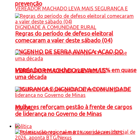
prevenção
Regras do período de defeso eleitoral
comecaram a valer deste sábado (04)
ENGENHO DE SERRA AVANÇA: ACAO DO
Matrículas em creches avançam 11% em quase
VEREADOR MACHADO LEVA MAIS
uma década
SEGURANCA E DIGNIDADE A COMUNIDADE
Mulheres reforçam gestão à frente de cargos
RURAL
de liderança no Governo de Minas
Política