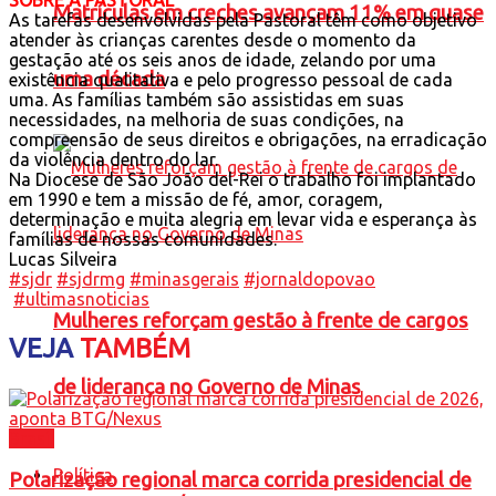
Matrículas em creches avançam 11% em quase
As tarefas desenvolvidas pela Pastoral têm como objetivo
atender às crianças carentes desde o momento da
gestação até os seis anos de idade, zelando por uma
uma década
existência qualitativa e pelo progresso pessoal de cada
uma. As famílias também são assistidas em suas
necessidades, na melhoria de suas condições, na
compreensão de seus direitos e obrigações, na erradicação
da violência dentro do lar.
Na Diocese de São João del-Rei o trabalho foi implantado
em 1990 e tem a missão de fé, amor, coragem,
determinação e muita alegria em levar vida e esperança às
famílias de nossas comunidades.
Lucas Silveira
#sjdr
#sjdrmg
#minasgerais
#jornaldopovao
#ultimasnoticias
Mulheres reforçam gestão à frente de cargos
VEJA
TAMBÉM
de liderança no Governo de Minas
Brasil
Política
Polarização regional marca corrida presidencial de