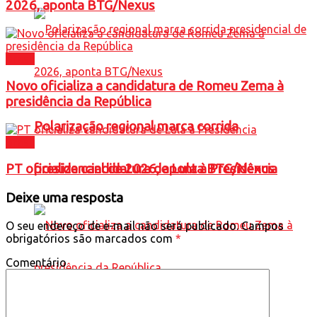
2026, aponta BTG/Nexus
Brasil
Novo oficializa a candidatura de Romeu Zema à
presidência da República
Polarização regional marca corrida
Brasil
PT oficializa candidatura de Lula à Presidência
presidencial de 2026, aponta BTG/Nexus
Deixe uma resposta
O seu endereço de e-mail não será publicado.
Campos
obrigatórios são marcados com
*
Comentário