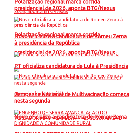
Polarização regional marca corrida
presidencial de 2026, aponta BTG/Nexus
Polarização regional marca corrida
Novo oficializa a candidatura de Romeu Zema
à presidência da República
presidencial de 2026, aponta BTG/Nexus
PT oficializa candidatura de Lula à Presidência
Campanha Nacional de Multivacinação começa
nesta segunda
Novo oficializa a candidatura de Romeu Zema