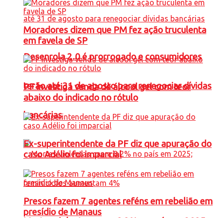
Moradores dizem que PM fez ação truculenta
em favela de SP
Desenrola 2.0 é prorrogado e consumidores
terão até 31 de agosto para renegociar dívidas
PF investiga venda de álcool gel com teor
abaixo do indicado no rótulo
bancárias
Ex-superintendente da PF diz que apuração do
caso Adélio foi imparcial
Presos fazem 7 agentes reféns em rebelião em
presídio de Manaus