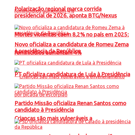
Polarização regional marca corrida
presidencial de 2026, aponta BTG/Nexus
Mortes violentas caem 8,2% no país em 2025;
Novo oficializa a candidatura de Romeu Zema
à presidência da República
feminicídios aumentam 4%
PT oficializa candidatura de Lula à Presidência
Partido Missão oficializa Renan Santos como
candidato à Presidência
Crianças são mais vulneráveis a