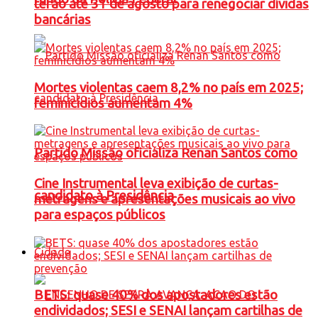
terão até 31 de agosto para renegociar dívidas
bancárias
Mortes violentas caem 8,2% no país em 2025;
feminicídios aumentam 4%
Partido Missão oficializa Renan Santos como
Cine Instrumental leva exibição de curtas-
candidato à Presidência
metragens e apresentações musicais ao vivo
para espaços públicos
Cidade
BETS: quase 40% dos apostadores estão
endividados; SESI e SENAI lançam cartilhas de