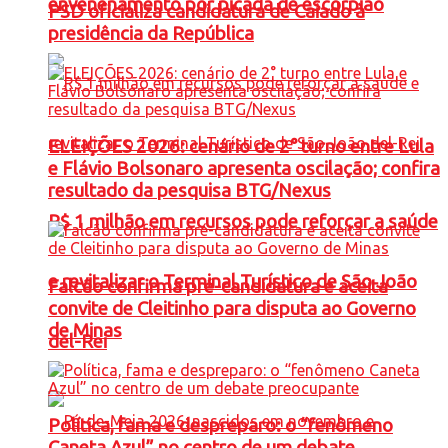
envenenamento por picada de escorpião
PSD oficializa candidatura de Caiado à
presidência da República
ELEIÇÕES 2026: cenário de 2° turno entre Lula
e Flávio Bolsonaro apresenta oscilação; confira
resultado da pesquisa BTG/Nexus
R$ 1 milhão em recursos pode reforçar a saúde
e revitalizar o Terminal Turístico de São João
Falcão confirma pré-candidatura e aceita
convite de Cleitinho para disputa ao Governo
de Minas
del-Rei
Política, fama e despreparo: o “fenômeno
Caneta Azul” no centro de um debate