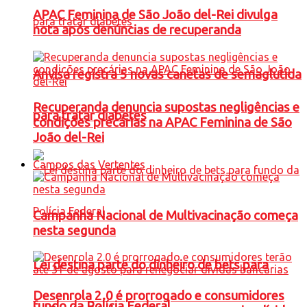
APAC Feminina de São João del-Rei divulga
nota após denúncias de recuperanda
Anvisa registra 5 novas canetas de semaglutida
Recuperanda denuncia supostas negligências e
para tratar diabetes
condições precárias na APAC Feminina de São
João del-Rei
Campos das Vertentes
Campanha Nacional de Multivacinação começa
nesta segunda
Lei destina parte do dinheiro de bets para
Desenrola 2.0 é prorrogado e consumidores
fundo da Polícia Federal