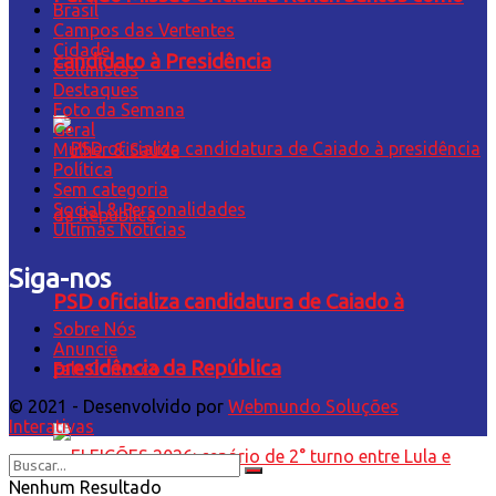
Brasil
Campos das Vertentes
Cidade
candidato à Presidência
Colunistas
Destaques
Foto da Semana
Geral
Mulher & Saúde
Política
Sem categoria
Social & Personalidades
Últimas Notícias
Siga-nos
PSD oficializa candidatura de Caiado à
Sobre Nós
Anuncie
presidência da República
Fale Conosco
© 2021 - Desenvolvido por
Webmundo Soluções
Interativas
Nenhum Resultado