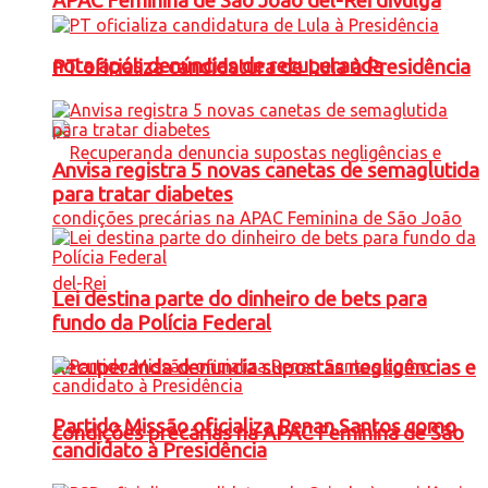
APAC Feminina de São João del-Rei divulga
nota após denúncias de recuperanda
PT oficializa candidatura de Lula à Presidência
Anvisa registra 5 novas canetas de semaglutida
para tratar diabetes
Lei destina parte do dinheiro de bets para
fundo da Polícia Federal
Recuperanda denuncia supostas negligências e
Partido Missão oficializa Renan Santos como
condições precárias na APAC Feminina de São
candidato à Presidência