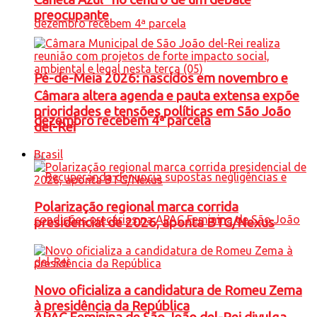
preocupante
Pé-de-Meia 2026: nascidos em novembro e
Câmara altera agenda e pauta extensa expõe
prioridades e tensões políticas em São João
dezembro recebem 4ª parcela
del-Rei
Brasil
Polarização regional marca corrida
presidencial de 2026, aponta BTG/Nexus
Novo oficializa a candidatura de Romeu Zema
à presidência da República