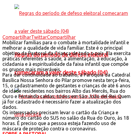
Compartilhar
Twittar
Compartilhar
Mobilizar famílias para o combate à mortalidade infantil e
melhorar a qualidade de vida familiar. Este é o principal
objetivo da Pastoral da Criança de todo o país. Ela exercita
Regras do período de defeso eleitoral
práticas referentes à saúde, à alimentação, à educação, à
cidadania e à espiritualidade da faixa infantil que compõe
os grupos mais miseráveis.
comecaram a valer deste sábado (04)
Para dar continuidade ao trabalho, a Paróquia da Catedral
Basílica Nossa Senhora do Pilar promove nesta terça-feira,
15, o cadastramento de gestantes e crianças de até 6 anos
de idade residentes nos bairros Alto das Mercês, Rua do
Ouro e Fernando caldas, todos em São João del-Rei. Quem
já for cadastrado é necessário fazer a atualização dos
dados.
Os interessados precisam levar o cartão da Criança e
número do cartão do SUS no salão da Rua do Ouro, às 18
horas. É preciso que a pessoa esteja fazendo uso de
máscara de proteção contra o coronavirus.
SOBRE A PASTORAL