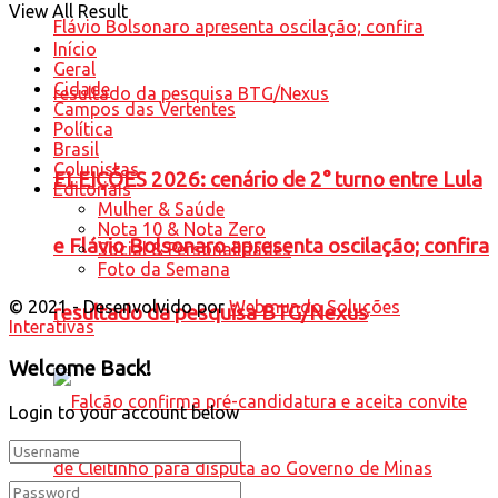
View All Result
Início
Geral
Cidade
Campos das Vertentes
Política
Brasil
Colunistas
ELEIÇÕES 2026: cenário de 2° turno entre Lula
Editoriais
Mulher & Saúde
Nota 10 & Nota Zero
e Flávio Bolsonaro apresenta oscilação; confira
Social & Personalidades
Foto da Semana
© 2021 - Desenvolvido por
Webmundo Soluções
resultado da pesquisa BTG/Nexus
Interativas
Welcome Back!
Login to your account below