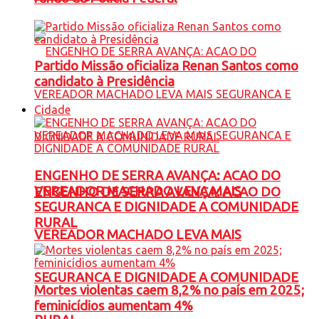
Partido Missão oficializa Renan Santos como
candidato à Presidência
Cidade
ENGENHO DE SERRA AVANÇA: ACAO DO
VEREADOR MACHADO LEVA MAIS
ENGENHO DE SERRA AVANÇA: ACAO DO
SEGURANCA E DIGNIDADE A COMUNIDADE
RURAL
VEREADOR MACHADO LEVA MAIS
SEGURANCA E DIGNIDADE A COMUNIDADE
Mortes violentas caem 8,2% no país em 2025;
feminicídios aumentam 4%