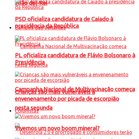
João del-Rei
PSD oficializa candidatura de Caiado à
presidência da República
Campos das Vertentes
PL oficializa candidatura de Flávio Bolsonaro à
Presidência
Campanha Nacional de Multivacinação começa
Crianças são mais vulneráveis a
envenenamento por picada de escorpião
nesta segunda
Colunistas
Vivemos um novo boom mineral?