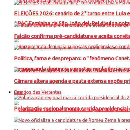
ELEIÇÕES 2026: cenário de 2° turno entre Lula 
APAC Feminina de São João del-Rei divulga not
Falcão confirma pré-candidatura e aceita convit
Política, fama e despreparo: o “fenômeno Cane
Recuperanda denuncia supostas negligências e 
Câmara altera agenda e pauta extensa expõe pri
Campos das Vertentes
Brasil
Polarização regional marca corrida presidencia