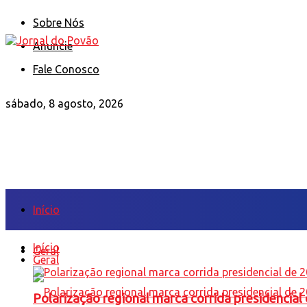
Sobre Nós
Anuncie
Fale Conosco
sábado, 8 agosto, 2026
Início
Início
Geral
Geral
Polarização regional marca corrida presidencia