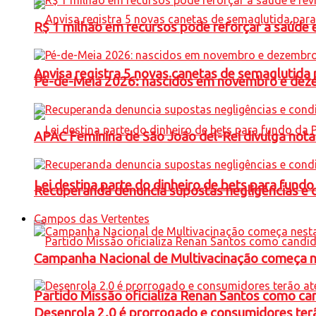
R$ 1 milhão em recursos pode reforçar a saúde e 
Anvisa registra 5 novas canetas de semaglutida 
Pé-de-Meia 2026: nascidos em novembro e dez
APAC Feminina de São João del-Rei divulga not
Lei destina parte do dinheiro de bets para fundo
Recuperanda denuncia supostas negligências e 
Campos das Vertentes
Campanha Nacional de Multivacinação começa 
Partido Missão oficializa Renan Santos como ca
Desenrola 2.0 é prorrogado e consumidores terã