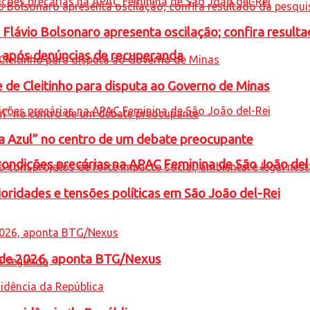
e Flávio Bolsonaro apresenta oscilação; confira resul
a após denúncias de recuperanda
e de Cleitinho para disputa ao Governo de Minas
ta Azul” no centro de um debate preocupante
condições precárias na APAC Feminina de São João del
oridades e tensões políticas em São João del-Rei
l de 2026, aponta BTG/Nexus