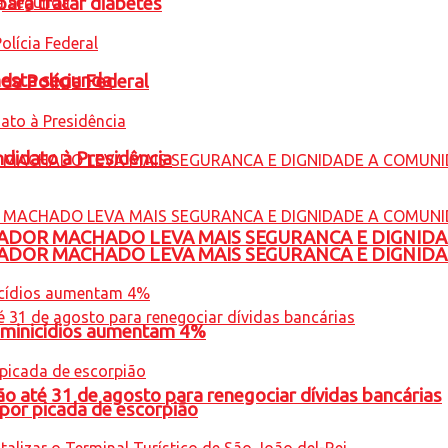
para tratar diabetes
nesta segunda
 da Polícia Federal
ndidato à Presidência
ADOR MACHADO LEVA MAIS SEGURANCA E DIGNID
ADOR MACHADO LEVA MAIS SEGURANCA E DIGNID
feminicídios aumentam 4%
o até 31 de agosto para renegociar dívidas bancárias
por picada de escorpião