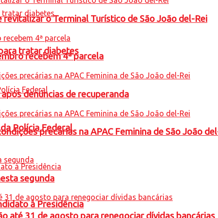
revitalizar o Terminal Turístico de São João del-Rei
para tratar diabetes
embro recebem 4ª parcela
a após denúncias de recuperanda
 da Polícia Federal
condições precárias na APAC Feminina de São João del
nesta segunda
ndidato à Presidência
o até 31 de agosto para renegociar dívidas bancárias