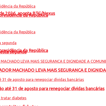
l de 2026, aponta BTG/Nexus
presidência da República
presidência da República
nesta segunda
ADOR MACHADO LEVA MAIS SEGURANCA E DIGNID
o até 31 de agosto para renegociar dívidas bancárias