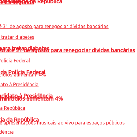
presidência da República
nesta segunda
para tratar diabetes
o até 31 de agosto para renegociar dívidas bancárias
 da Polícia Federal
ndidato à Presidência
feminicídios aumentam 4%
cia da República