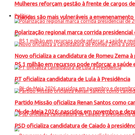
Mulheres reforçam gestão à frente de cargos de
Política
Crianças são mais vulneráveis a envenenamento 
Polarização regional marca corrida presidencia
Novo oficializa a candidatura de Romeu Zema à 
R$ 1 milhão em recursos pode reforçar a saúde e 
PT oficializa candidatura de Lula à Presidência
Partido Missão oficializa Renan Santos como ca
Pé-de-Meia 2026: nascidos em novembro e dez
PSD oficializa candidatura de Caiado à presidên