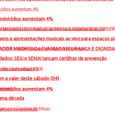
feminicídios aumentam 4%
gens e apresentações musicais ao vivo para espaços p
ADOR MACHADO LEVA MAIS SEGURANCA E DIGNID
ados; SESI e SENAI lançam cartilhas de prevenção
m a valer deste sábado (04)
feminicídios aumentam 4%
 uma década