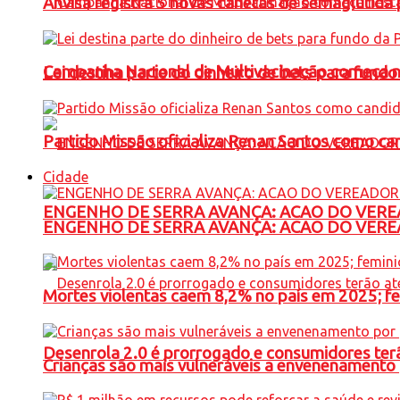
Anvisa registra 5 novas canetas de semaglutida 
Campanha Nacional de Multivacinação começa 
Lei destina parte do dinheiro de bets para fundo
Partido Missão oficializa Renan Santos como ca
Cidade
ENGENHO DE SERRA AVANÇA: ACAO DO VERE
ENGENHO DE SERRA AVANÇA: ACAO DO VERE
Mortes violentas caem 8,2% no país em 2025; 
Desenrola 2.0 é prorrogado e consumidores terã
Crianças são mais vulneráveis a envenenamento 