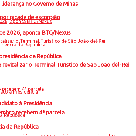
 liderança no Governo de Minas
por picada de escorpião
l de 2026, aponta BTG/Nexus
presidência da República
revitalizar o Terminal Turístico de São João del-Rei
ndidato à Presidência
embro recebem 4ª parcela
cia da República