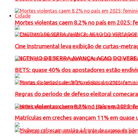
Cidade
Mortes violentas caem 8,2% no país em 2025; 
Cine Instrumental leva exibição de curtas-metra
ENGENHO DE SERRA AVANÇA: ACAO DO VERE
BETS: quase 40% dos apostadores estão endivid
Regras do período de defeso eleitoral comecara
Mortes violentas caem 8,2% no país em 2025; 
Matrículas em creches avançam 11% em quase