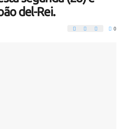
oão del-Rei.
0