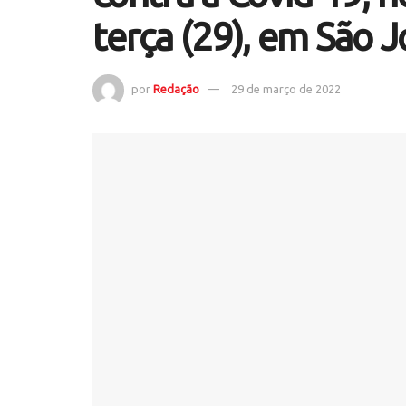
terça (29), em São J
por
Redação
29 de março de 2022