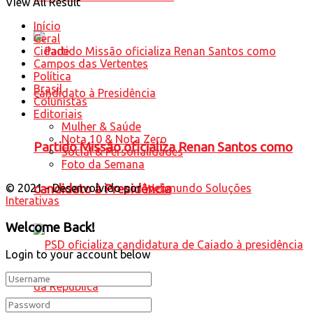
View All Result
Início
Geral
Cidade
Campos das Vertentes
Política
Brasil
Colunistas
Editoriais
Mulher & Saúde
Nota 10 & Nota Zero
Partido Missão oficializa Renan Santos como
Social & Personalidades
Foto da Semana
© 2021 - Desenvolvido por
Webmundo Soluções
candidato à Presidência
Interativas
Welcome Back!
Login to your account below