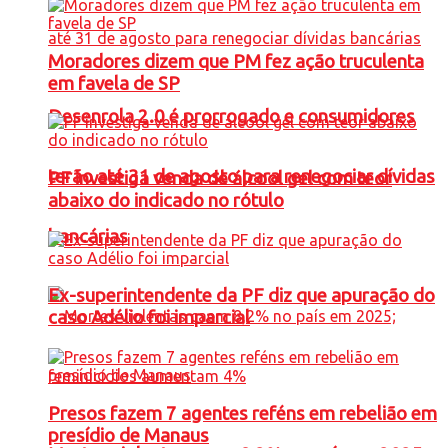
Moradores dizem que PM fez ação truculenta
em favela de SP
Desenrola 2.0 é prorrogado e consumidores
terão até 31 de agosto para renegociar dívidas
PF investiga venda de álcool gel com teor
abaixo do indicado no rótulo
bancárias
Ex-superintendente da PF diz que apuração do
caso Adélio foi imparcial
Presos fazem 7 agentes reféns em rebelião em
presídio de Manaus