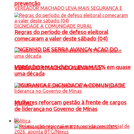
prevenção
Regras do período de defeso eleitoral
comecaram a valer deste sábado (04)
ENGENHO DE SERRA AVANÇA: ACAO DO
Matrículas em creches avançam 11% em quase
VEREADOR MACHADO LEVA MAIS
uma década
SEGURANCA E DIGNIDADE A COMUNIDADE
Mulheres reforçam gestão à frente de cargos
RURAL
de liderança no Governo de Minas
Política