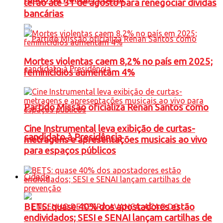
terão até 31 de agosto para renegociar dívidas
bancárias
Mortes violentas caem 8,2% no país em 2025;
feminicídios aumentam 4%
Partido Missão oficializa Renan Santos como
Cine Instrumental leva exibição de curtas-
candidato à Presidência
metragens e apresentações musicais ao vivo
para espaços públicos
Cidade
BETS: quase 40% dos apostadores estão
endividados; SESI e SENAI lançam cartilhas de