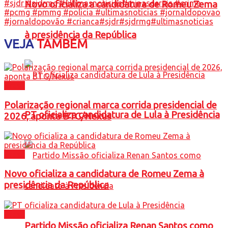
#sjdr #sjdrmg #ultimasnoticias
#minasgerais #crime
Novo oficializa a candidatura de Romeu Zema
#pcmg #pmmg #policia #ultimasnoticias #jornaldopovao
#jornaldopovão #crianca
#sjdr
#sjdrmg
#ultimasnoticias
à presidência da República
VEJA
TAMBÉM
Brasil
Polarização regional marca corrida presidencial de
PT oficializa candidatura de Lula à Presidência
2026, aponta BTG/Nexus
Brasil
Novo oficializa a candidatura de Romeu Zema à
presidência da República
Brasil
Partido Missão oficializa Renan Santos como