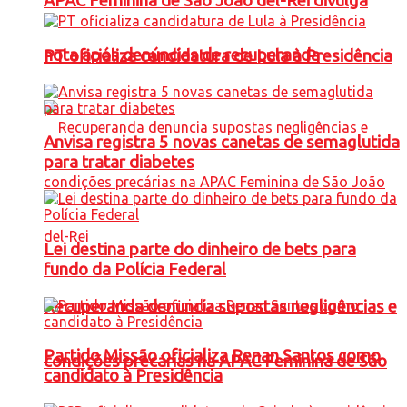
APAC Feminina de São João del-Rei divulga
nota após denúncias de recuperanda
PT oficializa candidatura de Lula à Presidência
Anvisa registra 5 novas canetas de semaglutida
para tratar diabetes
Lei destina parte do dinheiro de bets para
fundo da Polícia Federal
Recuperanda denuncia supostas negligências e
Partido Missão oficializa Renan Santos como
condições precárias na APAC Feminina de São
candidato à Presidência