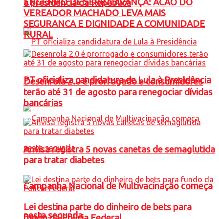
ENGENHO DE SERRA AVANÇA: ACAO DO
à presidência da República
VEREADOR MACHADO LEVA MAIS
SEGURANCA E DIGNIDADE A COMUNIDADE
RURAL
PT oficializa candidatura de Lula à Presidência
Desenrola 2.0 é prorrogado e consumidores
terão até 31 de agosto para renegociar dívidas
bancárias
Anvisa registra 5 novas canetas de semaglutida
para tratar diabetes
Campanha Nacional de Multivacinação começa
Lei destina parte do dinheiro de bets para
nesta segunda
fundo da Polícia Federal