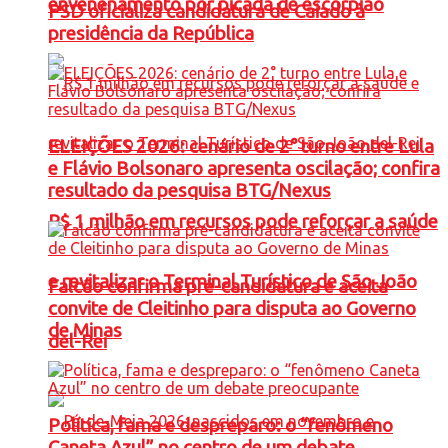
envenenamento por picada de escorpião
PSD oficializa candidatura de Caiado à
presidência da República
ELEIÇÕES 2026: cenário de 2° turno entre Lula
e Flávio Bolsonaro apresenta oscilação; confira
resultado da pesquisa BTG/Nexus
R$ 1 milhão em recursos pode reforçar a saúde
e revitalizar o Terminal Turístico de São João
Falcão confirma pré-candidatura e aceita
convite de Cleitinho para disputa ao Governo
de Minas
del-Rei
Política, fama e despreparo: o “fenômeno
Caneta Azul” no centro de um debate