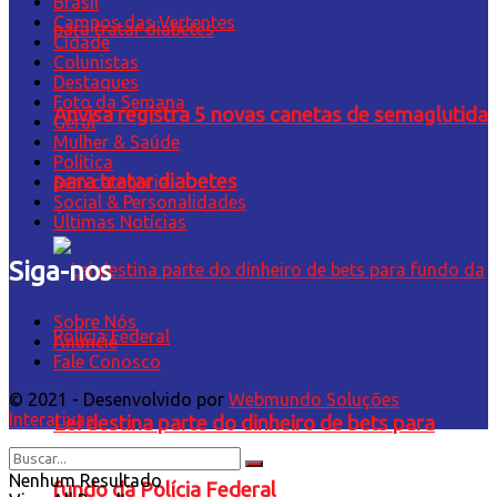
Brasil
Campos das Vertentes
Cidade
Colunistas
Destaques
Foto da Semana
Anvisa registra 5 novas canetas de semaglutida
Geral
Mulher & Saúde
Política
para tratar diabetes
Sem categoria
Social & Personalidades
Últimas Notícias
Siga-nos
Sobre Nós
Anuncie
Fale Conosco
© 2021 - Desenvolvido por
Webmundo Soluções
Interativas
Lei destina parte do dinheiro de bets para
Nenhum Resultado
fundo da Polícia Federal