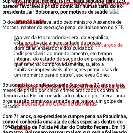
Supremo Tribunal Federal (STF), nesta segunda-feira (23),
Matrículas em creches avançam 11% em quase
parecer favorável à prisão domiciliar humanitária do ex-
presidente Jair Bolsonaro, por motivos de saúde.
uma década
O documento será avaliado pelo ministro Alexandre de
Moraes, relator da execução penal de Bolsonaro no STF.
“Ao ver da Procuradoria-Geral da República,
está positivada a necessidade da prisão
domiciliar, ensejadora dos cuidados
indispensáveis ao monitoramento, em tempo
integral, do estado de saúde do ex-presidente,
que se acha, comprovadamente, sujeito a
súbitas e imprevisíveis alterações perniciosas de
um momento para o outro”, escreveu Gonet.
Bolsonaro foi condenado pelo Supremo a 27 anos e três
Mulheres reforçam gestão à frente de cargos
meses de prisão por cinco crimes praticados contra a
democracia. Ele foi considerado culpado por liderar uma
organização criminosa armada que tentou um golpe de
de liderança no Governo de Minas
Estado.
Com 71 anos, o ex-presidente cumpre pena na Papudinha,
como é conhecida uma ala de celas especiais dentro do
19ª Batalhão da Polícia Militar do Distrito Federal. Em 13
Política
de março, Bolsonaro passou mal em sua cela e foi levado