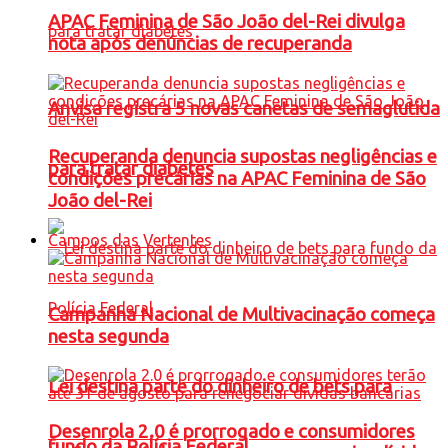
APAC Feminina de São João del-Rei divulga
nota após denúncias de recuperanda
Anvisa registra 5 novas canetas de semaglutida
Recuperanda denuncia supostas negligências e
para tratar diabetes
condições precárias na APAC Feminina de São
João del-Rei
Campos das Vertentes
Campanha Nacional de Multivacinação começa
nesta segunda
Lei destina parte do dinheiro de bets para
Desenrola 2.0 é prorrogado e consumidores
fundo da Polícia Federal