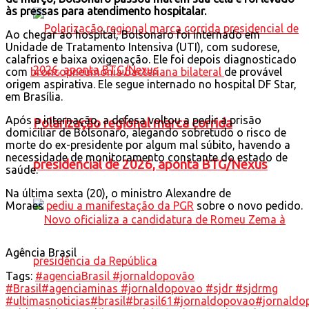
às pressas para atendimento hospitalar.
Ao chegar ao hospital, Bolsonaro foi internado em
Unidade de Tratamento Intensiva (UTI), com sudorese,
calafrios e baixa oxigenação. Ele foi depois diagnosticado
com
broncopneumonia bacteriana bilateral
de provável
origem aspirativa. Ele segue internado no hospital DF Star,
em Brasília.
Após a internação, a defesa voltou a pedir a prisão
Polarização regional marca corrida
domiciliar de Bolsonaro, alegando sobretudo o risco de
morte do ex-presidente por algum mal súbito, havendo a
necessidade de monitoramento constante do estado de
presidencial de 2026, aponta BTG/Nexus
saúde.
Na última sexta (20), o ministro Alexandre de
Moraes
pediu a manifestação da PGR
sobre o novo pedido.
Agência Brasil
Tags:
#agenciaBrasil #jornaldopovão
#Brasil
#agenciaminas #jornaldopovao #sjdr #sjdrmg
#ultimasnoticias
#brasil
#brasil61
#jornaldopovao
#jornaldo