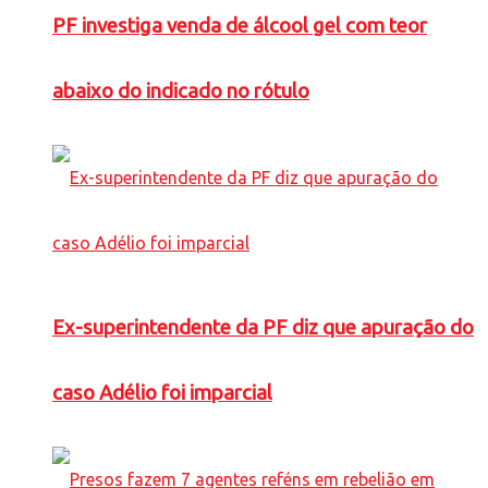
PF investiga venda de álcool gel com teor
abaixo do indicado no rótulo
Ex-superintendente da PF diz que apuração do
caso Adélio foi imparcial