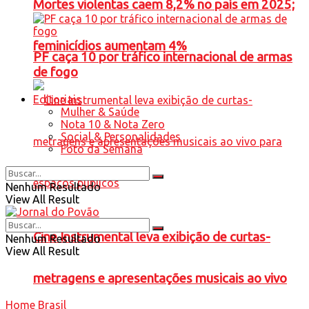
Mortes violentas caem 8,2% no país em 2025;
feminicídios aumentam 4%
PF caça 10 por tráfico internacional de armas
de fogo
Editoriais
Mulher & Saúde
Nota 10 & Nota Zero
Social & Personalidades
Foto da Semana
Nenhum Resultado
View All Result
Cine Instrumental leva exibição de curtas-
Nenhum Resultado
View All Result
metragens e apresentações musicais ao vivo
Home
Brasil