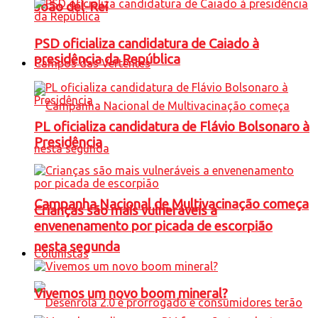
João del-Rei
PSD oficializa candidatura de Caiado à
presidência da República
Campos das Vertentes
PL oficializa candidatura de Flávio Bolsonaro à
Presidência
Campanha Nacional de Multivacinação começa
Crianças são mais vulneráveis a
envenenamento por picada de escorpião
nesta segunda
Colunistas
Vivemos um novo boom mineral?