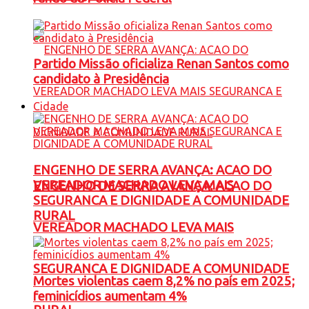
Partido Missão oficializa Renan Santos como
candidato à Presidência
Cidade
ENGENHO DE SERRA AVANÇA: ACAO DO
VEREADOR MACHADO LEVA MAIS
ENGENHO DE SERRA AVANÇA: ACAO DO
SEGURANCA E DIGNIDADE A COMUNIDADE
RURAL
VEREADOR MACHADO LEVA MAIS
SEGURANCA E DIGNIDADE A COMUNIDADE
Mortes violentas caem 8,2% no país em 2025;
feminicídios aumentam 4%