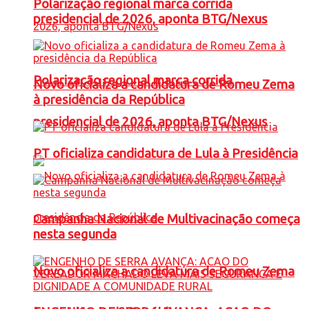
Polarização regional marca corrida
presidencial de 2026, aponta BTG/Nexus
Polarização regional marca corrida
Novo oficializa a candidatura de Romeu Zema
à presidência da República
presidencial de 2026, aponta BTG/Nexus
PT oficializa candidatura de Lula à Presidência
Campanha Nacional de Multivacinação começa
nesta segunda
Novo oficializa a candidatura de Romeu Zema