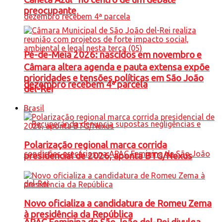
preocupante
Pé-de-Meia 2026: nascidos em novembro e
Câmara altera agenda e pauta extensa expõe
prioridades e tensões políticas em São João
dezembro recebem 4ª parcela
del-Rei
Brasil
Polarização regional marca corrida
presidencial de 2026, aponta BTG/Nexus
Novo oficializa a candidatura de Romeu Zema
à presidência da República