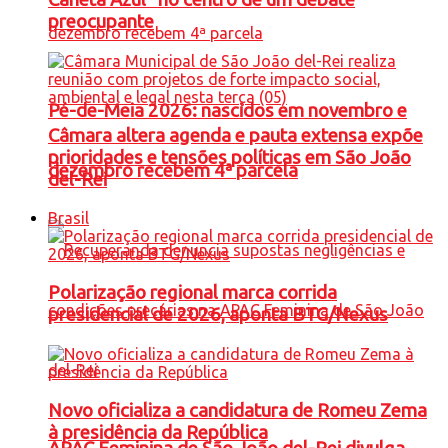
preocupante
Pé-de-Meia 2026: nascidos em novembro e
Câmara altera agenda e pauta extensa expõe
prioridades e tensões políticas em São João
dezembro recebem 4ª parcela
del-Rei
Brasil
Polarização regional marca corrida
presidencial de 2026, aponta BTG/Nexus
Novo oficializa a candidatura de Romeu Zema
à presidência da República