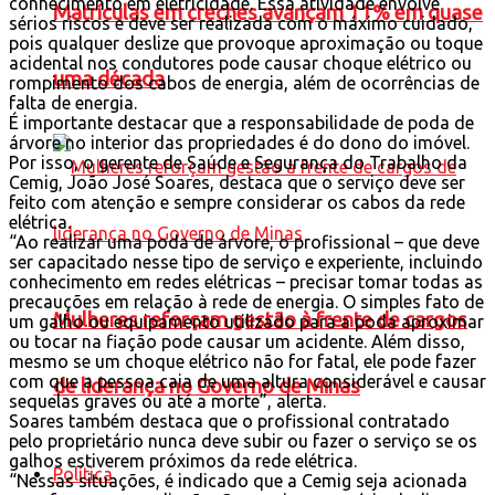
conhecimento em eletricidade. Essa atividade envolve
Matrículas em creches avançam 11% em quase
sérios riscos e deve ser realizada com o máximo cuidado,
pois qualquer deslize que provoque aproximação ou toque
acidental nos condutores pode causar choque elétrico ou
uma década
rompimento dos cabos de energia, além de ocorrências de
falta de energia.
É importante destacar que a responsabilidade de poda de
árvore no interior das propriedades é do dono do imóvel.
Por isso, o gerente de Saúde e Segurança do Trabalho da
Cemig, João José Soares, destaca que o serviço deve ser
feito com atenção e sempre considerar os cabos da rede
elétrica.
“Ao realizar uma poda de árvore, o profissional – que deve
ser capacitado nesse tipo de serviço e experiente, incluindo
conhecimento em redes elétricas – precisar tomar todas as
precauções em relação à rede de energia. O simples fato de
Mulheres reforçam gestão à frente de cargos
um galho ou equipamento utilizado para a poda aproximar
ou tocar na fiação pode causar um acidente. Além disso,
mesmo se um choque elétrico não for fatal, ele pode fazer
com que a pessoa caia de uma altura considerável e causar
de liderança no Governo de Minas
sequelas graves ou até a morte”, alerta.
Soares também destaca que o profissional contratado
pelo proprietário nunca deve subir ou fazer o serviço se os
galhos estiverem próximos da rede elétrica.
Política
“Nessas situações, é indicado que a Cemig seja acionada