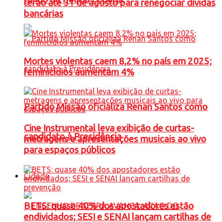
terão até 31 de agosto para renegociar dívidas
bancárias
Mortes violentas caem 8,2% no país em 2025;
feminicídios aumentam 4%
Partido Missão oficializa Renan Santos como
Cine Instrumental leva exibição de curtas-
candidato à Presidência
metragens e apresentações musicais ao vivo
para espaços públicos
Cidade
BETS: quase 40% dos apostadores estão
endividados; SESI e SENAI lançam cartilhas de