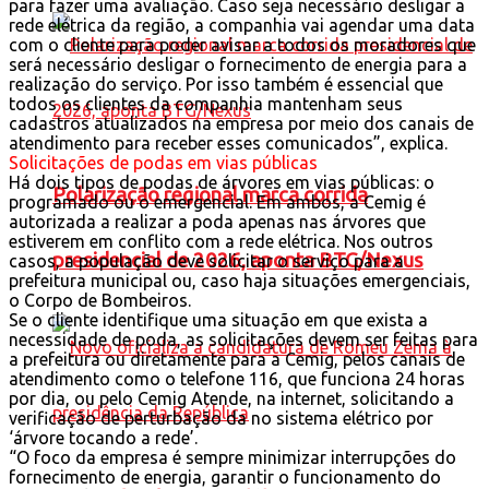
para fazer uma avaliação. Caso seja necessário desligar a
rede elétrica da região, a companhia vai agendar uma data
com o cliente para poder avisar a todos os moradores que
será necessário desligar o fornecimento de energia para a
realização do serviço. Por isso também é essencial que
todos os clientes da companhia mantenham seus
cadastros atualizados na empresa por meio dos canais de
atendimento para receber esses comunicados”, explica.
Solicitações de podas em vias públicas
Há dois tipos de podas de árvores em vias públicas: o
Polarização regional marca corrida
programado ou o emergencial. Em ambos, a Cemig é
autorizada a realizar a poda apenas nas árvores que
estiverem em conflito com a rede elétrica. Nos outros
presidencial de 2026, aponta BTG/Nexus
casos, a população deve solicitar o serviço para a
prefeitura municipal ou, caso haja situações emergenciais,
o Corpo de Bombeiros.
Se o cliente identifique uma situação em que exista a
necessidade de poda, as solicitações devem ser feitas para
a prefeitura ou diretamente para a Cemig, pelos canais de
atendimento como o telefone 116, que funciona 24 horas
por dia, ou pelo Cemig Atende, na internet, solicitando a
verificação de perturbação da no sistema elétrico por
‘árvore tocando a rede’.
“O foco da empresa é sempre minimizar interrupções do
fornecimento de energia, garantir o funcionamento do