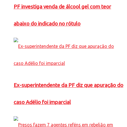
PF investiga venda de álcool gel com teor
abaixo do indicado no rótulo
Ex-superintendente da PF diz que apuração do
caso Adélio foi imparcial