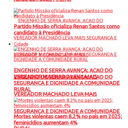
Partido Missão oficializa Renan Santos como
candidato à Presidência
Cidade
ENGENHO DE SERRA AVANÇA: ACAO DO
VEREADOR MACHADO LEVA MAIS
ENGENHO DE SERRA AVANÇA: ACAO DO
SEGURANCA E DIGNIDADE A COMUNIDADE
RURAL
VEREADOR MACHADO LEVA MAIS
SEGURANCA E DIGNIDADE A COMUNIDADE
Mortes violentas caem 8,2% no país em 2025;
feminicídios aumentam 4%