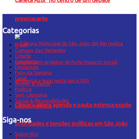
Caneta Azul” no centro de um debate
preocupante
Categorias
Brasil
Campos das Vertentes
Cidade
Colunistas
Destaques
Foto da Semana
Geral
Mulher & Saúde
Política
Sem categoria
Social & Personalidades
Câmara altera agenda e pauta extensa expõe
Últimas Notícias
Siga-nos
prioridades e tensões políticas em São João
Sobre Nós