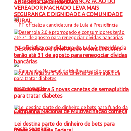
ENGENHO DE SERRA AVANÇA: ACAO DO
à presidência da República
VEREADOR MACHADO LEVA MAIS
SEGURANCA E DIGNIDADE A COMUNIDADE
RURAL
PT oficializa candidatura de Lula à Presidência
Desenrola 2.0 é prorrogado e consumidores
terão até 31 de agosto para renegociar dívidas
bancárias
Anvisa registra 5 novas canetas de semaglutida
para tratar diabetes
Campanha Nacional de Multivacinação começa
Lei destina parte do dinheiro de bets para
nesta segunda
fundo da Polícia Federal