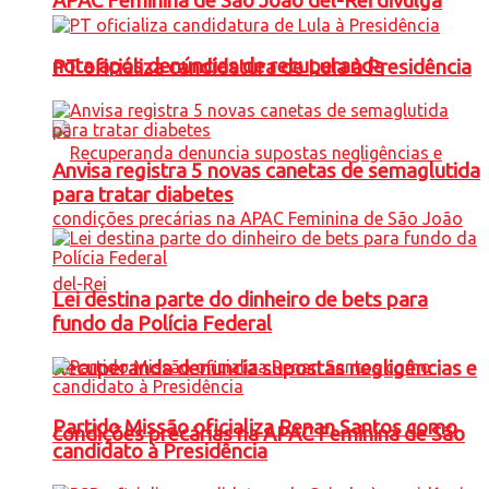
APAC Feminina de São João del-Rei divulga
nota após denúncias de recuperanda
PT oficializa candidatura de Lula à Presidência
Anvisa registra 5 novas canetas de semaglutida
para tratar diabetes
Lei destina parte do dinheiro de bets para
fundo da Polícia Federal
Recuperanda denuncia supostas negligências e
Partido Missão oficializa Renan Santos como
condições precárias na APAC Feminina de São
candidato à Presidência