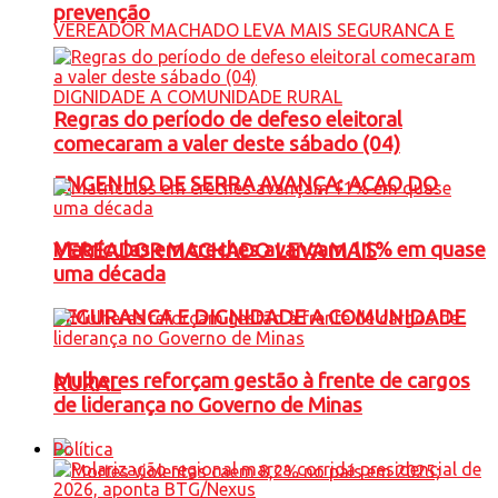
prevenção
Regras do período de defeso eleitoral
comecaram a valer deste sábado (04)
ENGENHO DE SERRA AVANÇA: ACAO DO
Matrículas em creches avançam 11% em quase
VEREADOR MACHADO LEVA MAIS
uma década
SEGURANCA E DIGNIDADE A COMUNIDADE
Mulheres reforçam gestão à frente de cargos
RURAL
de liderança no Governo de Minas
Política