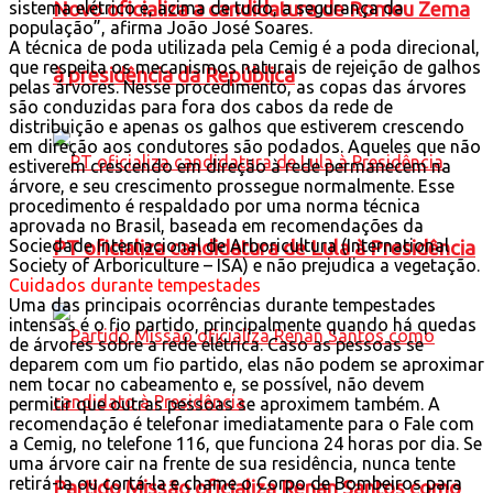
Novo oficializa a candidatura de Romeu Zema
sistema elétrico e, acima de tudo, a segurança da
população”, afirma João José Soares.
A técnica de poda utilizada pela Cemig é a poda direcional,
que respeita os mecanismos naturais de rejeição de galhos
à presidência da República
pelas árvores. Nesse procedimento, as copas das árvores
são conduzidas para fora dos cabos da rede de
distribuição e apenas os galhos que estiverem crescendo
em direção aos condutores são podados. Aqueles que não
estiverem crescendo em direção à rede permanecem na
árvore, e seu crescimento prossegue normalmente. Esse
procedimento é respaldado por uma norma técnica
aprovada no Brasil, baseada em recomendações da
Sociedade Internacional de Arboricultura (International
PT oficializa candidatura de Lula à Presidência
Society of Arboriculture – ISA) e não prejudica a vegetação.
Cuidados durante tempestades
Uma das principais ocorrências durante tempestades
intensas é o fio partido, principalmente quando há quedas
de árvores sobre a rede elétrica. Caso as pessoas se
deparem com um fio partido, elas não podem se aproximar
nem tocar no cabeamento e, se possível, não devem
permitir que outras pessoas se aproximem também. A
recomendação é telefonar imediatamente para o Fale com
a Cemig, no telefone 116, que funciona 24 horas por dia. Se
uma árvore cair na frente de sua residência, nunca tente
retirá-la ou cortá-la e chame o Corpo de Bombeiros para
Partido Missão oficializa Renan Santos como