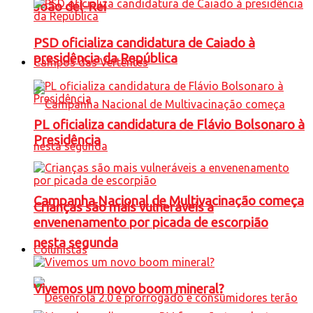
João del-Rei
PSD oficializa candidatura de Caiado à
presidência da República
Campos das Vertentes
PL oficializa candidatura de Flávio Bolsonaro à
Presidência
Campanha Nacional de Multivacinação começa
Crianças são mais vulneráveis a
envenenamento por picada de escorpião
nesta segunda
Colunistas
Vivemos um novo boom mineral?