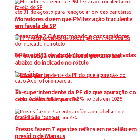
Moradores dizem que PM fez ação truculenta
em favela de SP
Desenrola 2.0 é prorrogado e consumidores
terão até 31 de agosto para renegociar dívidas
PF investiga venda de álcool gel com teor
abaixo do indicado no rótulo
bancárias
Ex-superintendente da PF diz que apuração do
caso Adélio foi imparcial
Presos fazem 7 agentes reféns em rebelião em
presídio de Manaus