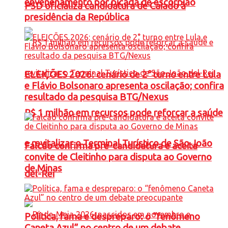
envenenamento por picada de escorpião
PSD oficializa candidatura de Caiado à
presidência da República
ELEIÇÕES 2026: cenário de 2° turno entre Lula
e Flávio Bolsonaro apresenta oscilação; confira
resultado da pesquisa BTG/Nexus
R$ 1 milhão em recursos pode reforçar a saúde
e revitalizar o Terminal Turístico de São João
Falcão confirma pré-candidatura e aceita
convite de Cleitinho para disputa ao Governo
de Minas
del-Rei
Política, fama e despreparo: o “fenômeno
Caneta Azul” no centro de um debate