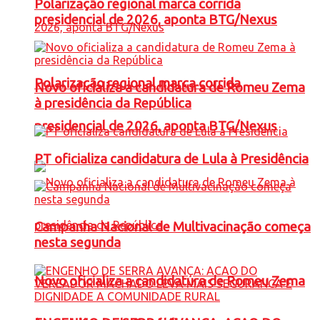
Polarização regional marca corrida
presidencial de 2026, aponta BTG/Nexus
Polarização regional marca corrida
Novo oficializa a candidatura de Romeu Zema
à presidência da República
presidencial de 2026, aponta BTG/Nexus
PT oficializa candidatura de Lula à Presidência
Campanha Nacional de Multivacinação começa
nesta segunda
Novo oficializa a candidatura de Romeu Zema