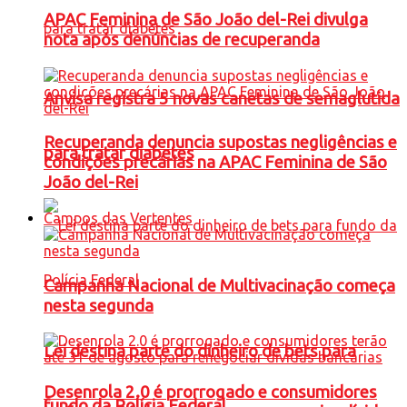
APAC Feminina de São João del-Rei divulga
nota após denúncias de recuperanda
Anvisa registra 5 novas canetas de semaglutida
Recuperanda denuncia supostas negligências e
para tratar diabetes
condições precárias na APAC Feminina de São
João del-Rei
Campos das Vertentes
Campanha Nacional de Multivacinação começa
nesta segunda
Lei destina parte do dinheiro de bets para
Desenrola 2.0 é prorrogado e consumidores
fundo da Polícia Federal