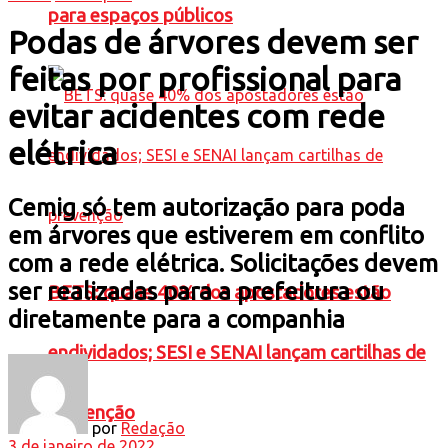
para espaços públicos
Podas de árvores devem ser
feitas por profissional para
evitar acidentes com rede
elétrica
Cemig só tem autorização para poda
em árvores que estiverem em conflito
com a rede elétrica. Solicitações devem
ser realizadas para a prefeitura ou
BETS: quase 40% dos apostadores estão
diretamente para a companhia
endividados; SESI e SENAI lançam cartilhas de
prevenção
por
Redação
3 de janeiro de 2022