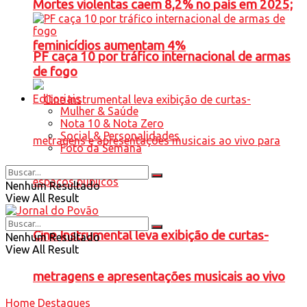
Mortes violentas caem 8,2% no país em 2025;
feminicídios aumentam 4%
PF caça 10 por tráfico internacional de armas
de fogo
Editoriais
Mulher & Saúde
Nota 10 & Nota Zero
Social & Personalidades
Foto da Semana
Nenhum Resultado
View All Result
Cine Instrumental leva exibição de curtas-
Nenhum Resultado
View All Result
metragens e apresentações musicais ao vivo
Home
Destaques