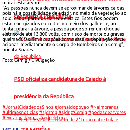
retirar esta árvore.
“As pessoas nunca devem se aproximar de árvores caídas,
pois há a possibilidade de existir, no meio da vegetação ao
candidato à Presidência
solo, cabos partidos da rede elétrica. Estes fios podem
estar energizados e ocultos no meio dos galhos, e, ao
tentar retirar a árvore, a pessoa pode sofrer um choque
elétrico de até 13.800 volts, com risco de morte ou graves
queimaduras. Em situações como essa, a população deve
acionar imediatamente o Corpo de Bombeiros e a Cemig”,
orienta Soares.
.
Foto: Cemig / Divulgação
.
.
.
PSD oficializa candidatura de Caiado à
.
.
.
presidência da República
.
.
#JornalCidadedosSinos
#jornaldopovao
#NaImprensa
#ultimasnoticias
#sjdrmg
#sjdr
#Cemig
#podasdearvores
#evitaracidentes
#redeeletrica