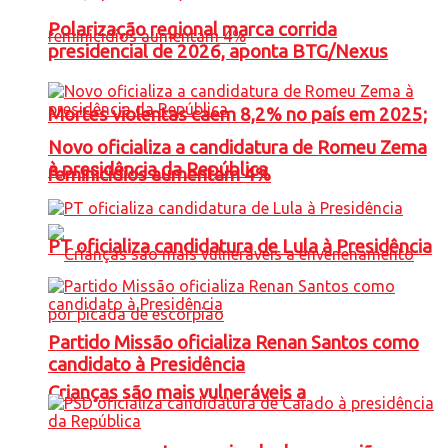
Polarização regional marca corrida
presidencial de 2026, aponta BTG/Nexus
Mortes violentas caem 8,2% no país em 2025;
Novo oficializa a candidatura de Romeu Zema
à presidência da República
feminicídios aumentam 4%
PT oficializa candidatura de Lula à Presidência
Partido Missão oficializa Renan Santos como
candidato à Presidência
Crianças são mais vulneráveis a