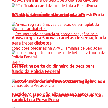
APAC Feminina de São João del-Rei divulga
nota após denúncias de recuperanda
PT oficializa candidatura de Lula à Presidência
Anvisa registra 5 novas canetas de semaglutida
para tratar diabetes
Lei destina parte do dinheiro de bets para
fundo da Polícia Federal
Recuperanda denuncia supostas negligências e
Partido Missão oficializa Renan Santos como
condições precárias na APAC Feminina de São
candidato à Presidência