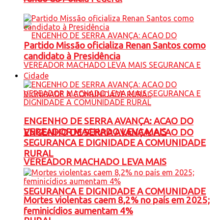
Partido Missão oficializa Renan Santos como
candidato à Presidência
Cidade
ENGENHO DE SERRA AVANÇA: ACAO DO
VEREADOR MACHADO LEVA MAIS
ENGENHO DE SERRA AVANÇA: ACAO DO
SEGURANCA E DIGNIDADE A COMUNIDADE
RURAL
VEREADOR MACHADO LEVA MAIS
SEGURANCA E DIGNIDADE A COMUNIDADE
Mortes violentas caem 8,2% no país em 2025;
feminicídios aumentam 4%