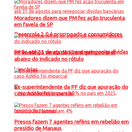
Moradores dizem que PM fez ação truculenta
em favela de SP
Desenrola 2.0 é prorrogado e consumidores
terão até 31 de agosto para renegociar dívidas
PF investiga venda de álcool gel com teor
abaixo do indicado no rótulo
bancárias
Ex-superintendente da PF diz que apuração do
caso Adélio foi imparcial
Presos fazem 7 agentes reféns em rebelião em
presídio de Manaus