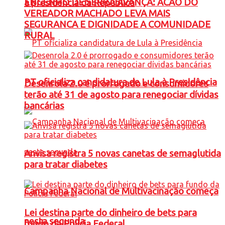
ENGENHO DE SERRA AVANÇA: ACAO DO
à presidência da República
VEREADOR MACHADO LEVA MAIS
SEGURANCA E DIGNIDADE A COMUNIDADE
RURAL
PT oficializa candidatura de Lula à Presidência
Desenrola 2.0 é prorrogado e consumidores
terão até 31 de agosto para renegociar dívidas
bancárias
Anvisa registra 5 novas canetas de semaglutida
para tratar diabetes
Campanha Nacional de Multivacinação começa
Lei destina parte do dinheiro de bets para
nesta segunda
fundo da Polícia Federal