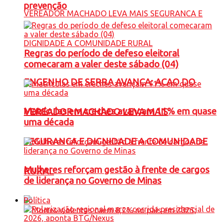
prevenção
Regras do período de defeso eleitoral
comecaram a valer deste sábado (04)
ENGENHO DE SERRA AVANÇA: ACAO DO
Matrículas em creches avançam 11% em quase
VEREADOR MACHADO LEVA MAIS
uma década
SEGURANCA E DIGNIDADE A COMUNIDADE
Mulheres reforçam gestão à frente de cargos
RURAL
de liderança no Governo de Minas
Política