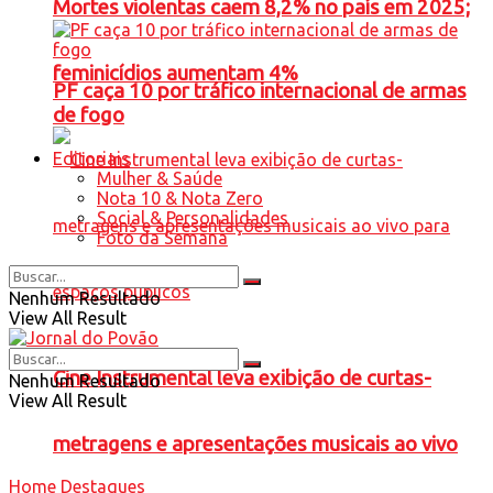
Mortes violentas caem 8,2% no país em 2025;
feminicídios aumentam 4%
PF caça 10 por tráfico internacional de armas
de fogo
Editoriais
Mulher & Saúde
Nota 10 & Nota Zero
Social & Personalidades
Foto da Semana
Nenhum Resultado
View All Result
Cine Instrumental leva exibição de curtas-
Nenhum Resultado
View All Result
metragens e apresentações musicais ao vivo
Home
Destaques