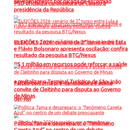
envenenamento por picada de escorpião
PSD oficializa candidatura de Caiado à
presidência da República
ELEIÇÕES 2026: cenário de 2° turno entre Lula
e Flávio Bolsonaro apresenta oscilação; confira
resultado da pesquisa BTG/Nexus
R$ 1 milhão em recursos pode reforçar a saúde
e revitalizar o Terminal Turístico de São João
Falcão confirma pré-candidatura e aceita
convite de Cleitinho para disputa ao Governo
de Minas
del-Rei
Política, fama e despreparo: o “fenômeno
Caneta Azul” no centro de um debate