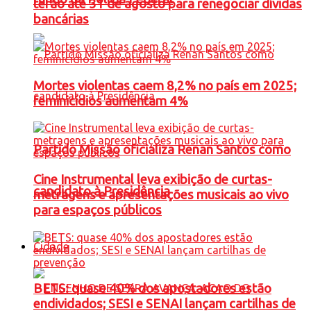
terão até 31 de agosto para renegociar dívidas
bancárias
Mortes violentas caem 8,2% no país em 2025;
feminicídios aumentam 4%
Partido Missão oficializa Renan Santos como
Cine Instrumental leva exibição de curtas-
candidato à Presidência
metragens e apresentações musicais ao vivo
para espaços públicos
Cidade
BETS: quase 40% dos apostadores estão
endividados; SESI e SENAI lançam cartilhas de