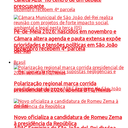
preocupante
Pé-de-Meia 2026: nascidos em novembro e
Câmara altera agenda e pauta extensa expõe
prioridades e tensões políticas em São João
dezembro recebem 4ª parcela
del-Rei
Brasil
Polarização regional marca corrida
presidencial de 2026, aponta BTG/Nexus
Novo oficializa a candidatura de Romeu Zema
à presidência da República