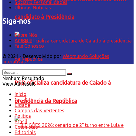
Social & Personalidades
Últimas Notícias
candidato à Presidência
Siga-nos
Sobre Nós
Anuncie
Fale Conosco
© 2021 - Desenvolvido por
Webmundo Soluções
Interativas
Nenhum Resultado
PSD oficializa candidatura de Caiado à
View All Result
Início
Geral
presidência da República
Cidade
Campos das Vertentes
Política
Brasil
Colunistas
Editoriais