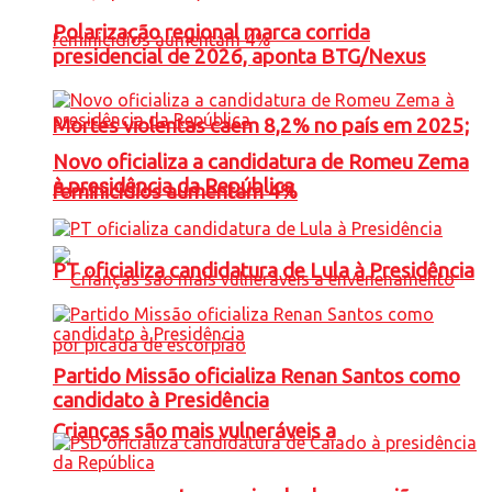
Polarização regional marca corrida
presidencial de 2026, aponta BTG/Nexus
Mortes violentas caem 8,2% no país em 2025;
Novo oficializa a candidatura de Romeu Zema
à presidência da República
feminicídios aumentam 4%
PT oficializa candidatura de Lula à Presidência
Partido Missão oficializa Renan Santos como
candidato à Presidência
Crianças são mais vulneráveis a