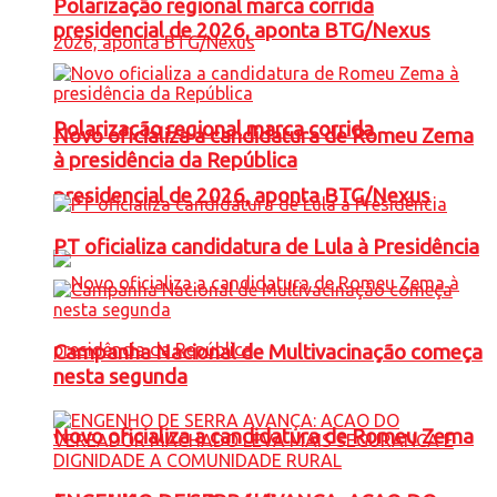
Polarização regional marca corrida
presidencial de 2026, aponta BTG/Nexus
Polarização regional marca corrida
Novo oficializa a candidatura de Romeu Zema
à presidência da República
presidencial de 2026, aponta BTG/Nexus
PT oficializa candidatura de Lula à Presidência
Campanha Nacional de Multivacinação começa
nesta segunda
Novo oficializa a candidatura de Romeu Zema