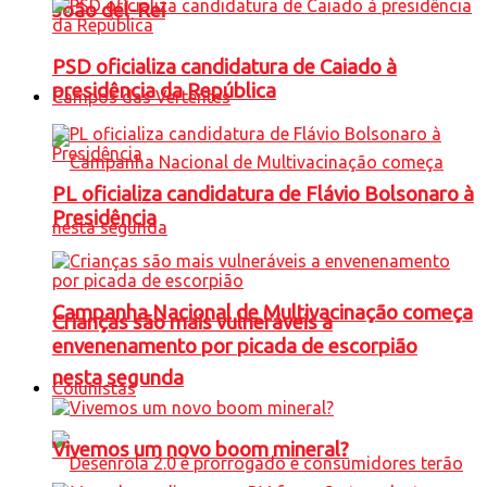
João del-Rei
PSD oficializa candidatura de Caiado à
presidência da República
Campos das Vertentes
PL oficializa candidatura de Flávio Bolsonaro à
Presidência
Campanha Nacional de Multivacinação começa
Crianças são mais vulneráveis a
envenenamento por picada de escorpião
nesta segunda
Colunistas
Vivemos um novo boom mineral?