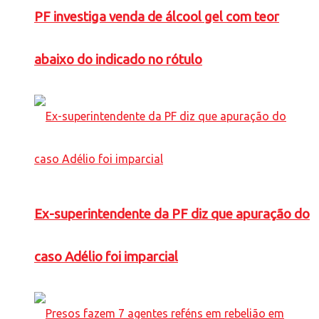
PF investiga venda de álcool gel com teor
abaixo do indicado no rótulo
Ex-superintendente da PF diz que apuração do
caso Adélio foi imparcial