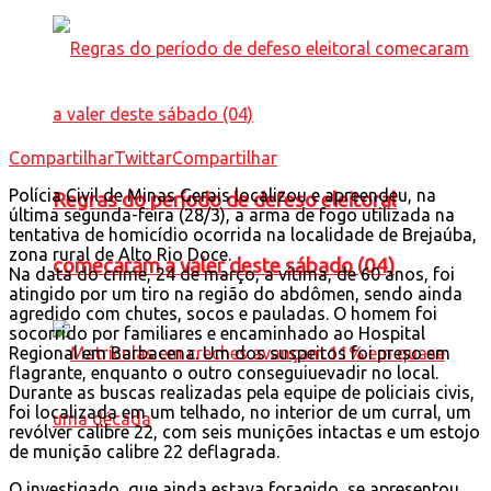
Compartilhar
Twittar
Compartilhar
Polícia Civil de Minas Gerais localizou e apreendeu, na
Regras do período de defeso eleitoral
última segunda-feira (28/3), a arma de fogo utilizada na
tentativa de homicídio ocorrida na localidade de Brejaúba,
zona rural de Alto Rio Doce.
comecaram a valer deste sábado (04)
Na data do crime, 24 de março, a vítima, de 60 anos, foi
atingido por um tiro na região do abdômen, sendo ainda
agredido com chutes, socos e pauladas. O homem foi
socorrido por familiares e encaminhado ao Hospital
Regional em Barbacena. Um dos suspeitos foi preso em
flagrante, enquanto o outro conseguiuevadir no local.
Durante as buscas realizadas pela equipe de policiais civis,
foi localizada em um telhado, no interior de um curral, um
revólver calibre 22, com seis munições intactas e um estojo
de munição calibre 22 deflagrada.
O investigado, que ainda estava foragido, se apresentou