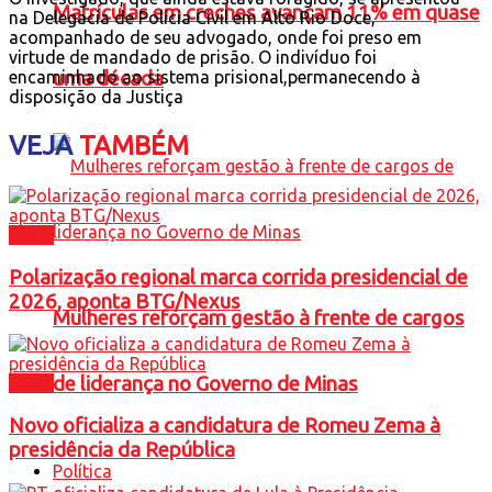
Matrículas em creches avançam 11% em quase
na Delegacia de Polícia Civil em Alto Rio Doce,
acompanhado de seu advogado, onde foi preso em
virtude de mandado de prisão. O indivíduo foi
encaminhado ao sistema prisional,permanecendo à
uma década
disposição da Justiça
VEJA
TAMBÉM
Brasil
Polarização regional marca corrida presidencial de
2026, aponta BTG/Nexus
Mulheres reforçam gestão à frente de cargos
de liderança no Governo de Minas
Brasil
Novo oficializa a candidatura de Romeu Zema à
presidência da República
Política