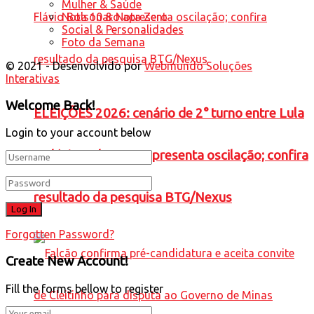
Mulher & Saúde
Nota 10 & Nota Zero
Social & Personalidades
Foto da Semana
© 2021 - Desenvolvido por
Webmundo Soluções
Interativas
Welcome Back!
ELEIÇÕES 2026: cenário de 2° turno entre Lula
Login to your account below
e Flávio Bolsonaro apresenta oscilação; confira
resultado da pesquisa BTG/Nexus
Forgotten Password?
Create New Account!
Fill the forms bellow to register