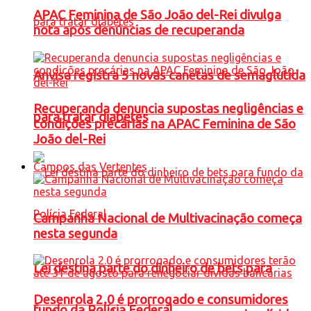
APAC Feminina de São João del-Rei divulga
nota após denúncias de recuperanda
Anvisa registra 5 novas canetas de semaglutida
Recuperanda denuncia supostas negligências e
para tratar diabetes
condições precárias na APAC Feminina de São
João del-Rei
Campos das Vertentes
Campanha Nacional de Multivacinação começa
nesta segunda
Lei destina parte do dinheiro de bets para
Desenrola 2.0 é prorrogado e consumidores
fundo da Polícia Federal