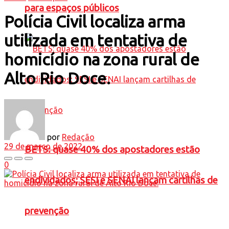
para espaços públicos
Polícia Civil localiza arma
utilizada em tentativa de
homicídio na zona rural de
Alto Rio Doce.
por
Redação
29 de março de 2022
BETS: quase 40% dos apostadores estão
0
endividados; SESI e SENAI lançam cartilhas de
prevenção